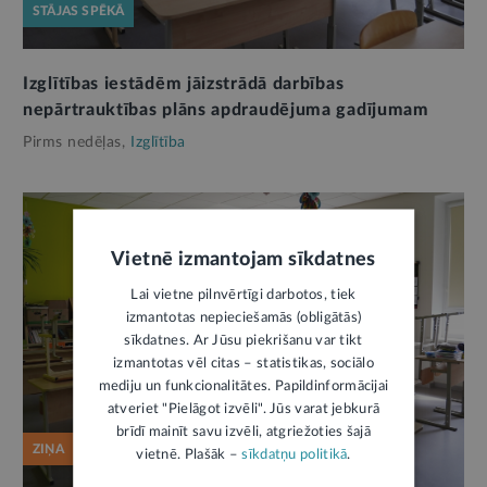
STĀJAS SPĒKĀ
Izglītības iestādēm jāizstrādā darbības
nepārtrauktības plāns apdraudējuma gadījumam
Pirms nedēļas,
Izglītība
Vietnē izmantojam sīkdatnes
Lai vietne pilnvērtīgi darbotos, tiek
izmantotas nepieciešamās (obligātās)
sīkdatnes. Ar Jūsu piekrišanu var tikt
izmantotas vēl citas – statistikas, sociālo
mediju un funkcionalitātes. Papildinformācijai
atveriet "Pielāgot izvēli". Jūs varat jebkurā
brīdī mainīt savu izvēli, atgriežoties šajā
ZIŅA
vietnē. Plašāk –
sīkdatņu politikā
.