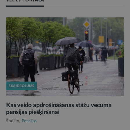
VĒL LV PORTĀLĀ
SKAIDROJUMS
Kas veido apdrošināšanas stāžu vecuma
pensijas piešķiršanai
Šodien,
Pensijas