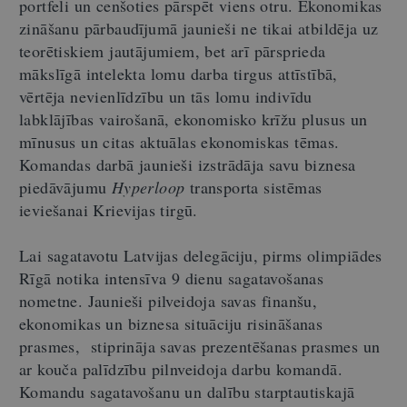
portfeli un cenšoties pārspēt viens otru. Ekonomikas
zināšanu pārbaudījumā jaunieši ne tikai atbildēja uz
teorētiskiem jautājumiem, bet arī pārsprieda
mākslīgā intelekta lomu darba tirgus attīstībā,
vērtēja nevienlīdzību un tās lomu indivīdu
labklājības vairošanā, ekonomisko krīžu plusus un
mīnusus un citas aktuālas ekonomiskas tēmas.
Komandas darbā jaunieši izstrādāja savu biznesa
piedāvājumu
Hyperloop
transporta sistēmas
ieviešanai Krievijas tirgū.
Lai sagatavotu Latvijas delegāciju, pirms olimpiādes
Rīgā notika intensīva 9 dienu sagatavošanas
nometne. Jaunieši pilveidoja savas finanšu,
ekonomikas un biznesa situāciju risināšanas
prasmes, stiprināja savas prezentēšanas prasmes un
ar kouča palīdzību pilnveidoja darbu komandā.
Komandu sagatavošanu un dalību starptautiskajā