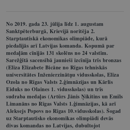
No 2019. gada 23. jūlija līdz 1. augustam
Sanktpēterburgā, Krievijā noritēja 2.
Starptautiskā ekonomikas olimpiāde, kurā
piedalījās arī Latvijas komanda. Kopumā par
medaļām cīnījās 131 skolēns no 24 valstīm.
Sarežģītā sacensībā jaunieši izcīnīja trīs bronzas
(Elīza Elizabete Bicāne no Rīgas tehniskās
universitātes Inženierzinātņu vidusskolas, Elīza
Ozola no Rīgas Valsts 2.ģimnāzijas un Kārlis
Eiduks no Olaines 1. vidusskolas) un trīs
sudraba medaļas (Artūrs Jānis Ņikitins un Emīls
Limanāns no Rīgas Valsts 1.ģimnāzijas, kā arī
Aleksejs Popovs no Rīgas 10.vidusskolas). Šogad
uz Starptautisko ekonomikas olimpiādi devās
divas komandas no Latvijas, dubultojot