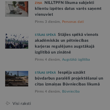
NILLTPFN likuma subjekti
ZIŅA
klientu izpētes datus varēs saņemt
vienuviet
Pirms 3 dienām,
Personas dati
Stājies spēkā vienots
STĀJAS SPĒKĀ
akadēmiskās un pētniecības
karjeras regulējums augstākajā
izglītībā un zinātnē
Pirms 4 dienām,
Augstākā izglītība
Iespēja uzsākt
STĀJAS SPĒKĀ
būvdarbus paralēli projektēšanai un
citas izmaiņas Būvniecības likumā
Pirms 4 dienām,
Būvniecība
Visi raksti