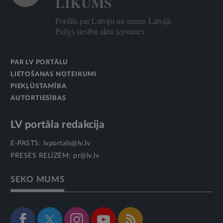
LIKUMS
Portāls par Latviju un mums Latvijā.
Palīgs tiesību aktu izpratnei.
PAR LV PORTĀLU
LIETOŠANAS NOTEIKUMI
PIEKĻŪSTAMĪBA
AUTORTIESĪBAS
LV portāla redakcija
E-PASTS:
lvportals@lv.lv
PRESES RELĪZĒM:
pr@lv.lv
SEKO MUMS