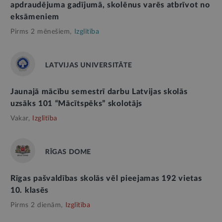
apdraudējuma gadījumā, skolēnus varēs atbrīvot no
eksāmeniem
Pirms 2 mēnešiem,
Izglītība
LATVIJAS UNIVERSITĀTE
Jaunajā mācību semestrī darbu Latvijas skolās
uzsāks 101 “Mācītspēks” skolotājs
Vakar,
Izglītība
RĪGAS DOME
Rīgas pašvaldības skolās vēl pieejamas 192 vietas
10. klasēs
Pirms 2 dienām,
Izglītība