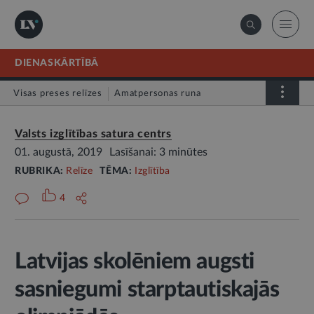
DIENASKĀRTĪBĀ
Visas preses relīzes
Amatpersonas runa
Atklātā vēstule
Relīze
Valsts izglītības satura centrs
01. augustā, 2019
Lasīšanai: 3 minūtes
RUBRIKA:
Relīze
TĒMA:
Izglītība
4
Latvijas skolēniem augsti
sasniegumi starptautiskajās