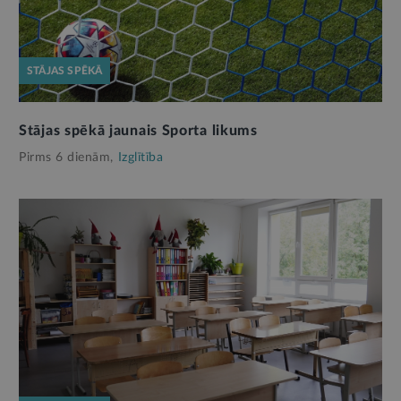
STĀJAS SPĒKĀ
Stājas spēkā jaunais Sporta likums
Pirms 6 dienām,
Izglītība