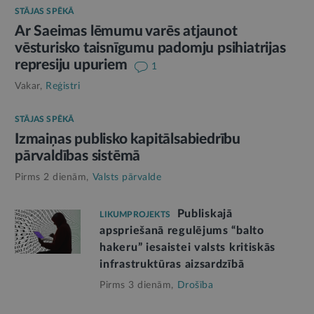
STĀJAS SPĒKĀ
Ar Saeimas lēmumu varēs atjaunot
vēsturisko taisnīgumu padomju psihiatrijas
represiju upuriem
1
Vakar,
Reģistri
STĀJAS SPĒKĀ
Izmaiņas publisko kapitālsabiedrību
pārvaldības sistēmā
Pirms 2 dienām,
Valsts pārvalde
Publiskajā
LIKUMPROJEKTS
apspriešanā regulējums “balto
hakeru” iesaistei valsts kritiskās
infrastruktūras aizsardzībā
Pirms 3 dienām,
Drošība