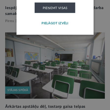
Iespēja izteikt viedokli par plānoto pedagogu darba
PIEŅEMT VISAS
samaksas un darba slodzes regulējumu
Pirms 3 nedēļām,
Izglītība
PIELĀGOT IZVĒLI
STĀJAS SPĒKĀ
Ārkārtas apstākļu dēļ, tostarp gaisa telpas