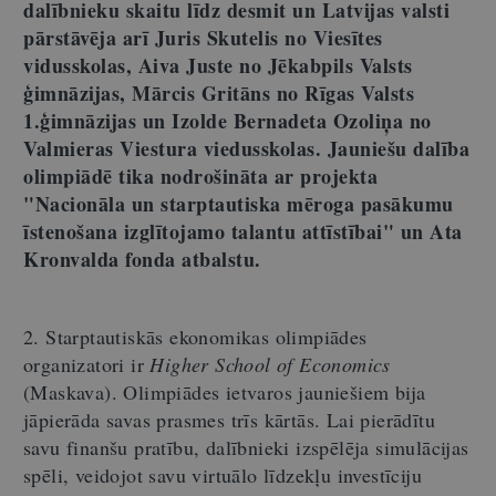
dalībnieku skaitu līdz desmit un Latvijas valsti
pārstāvēja arī Juris Skutelis no Viesītes
vidusskolas, Aiva Juste no Jēkabpils Valsts
ģimnāzijas, Mārcis Gritāns no Rīgas Valsts
1.ģimnāzijas un Izolde Bernadeta Ozoliņa no
Valmieras Viestura viedusskolas. Jauniešu dalība
olimpiādē tika nodrošināta ar projekta
"Nacionāla un starptautiska mēroga pasākumu
īstenošana izglītojamo talantu attīstībai" un Ata
Kronvalda fonda atbalstu.
2. Starptautiskās ekonomikas olimpiādes
organizatori ir
Higher School of Economics
(Maskava). Olimpiādes ietvaros jauniešiem bija
jāpierāda savas prasmes trīs kārtās. Lai pierādītu
savu finanšu pratību, dalībnieki izspēlēja simulācijas
spēli, veidojot savu virtuālo līdzekļu investīciju