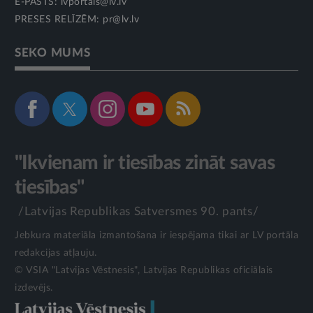
E-PASTS:
lvportals@lv.lv
PRESES RELĪZĒM:
pr@lv.lv
SEKO MUMS
"Ikvienam ir tiesības zināt savas
tiesības"
/Latvijas Republikas Satversmes 90. pants/
Jebkura materiāla izmantošana ir iespējama tikai ar LV portāla
redakcijas atļauju.
© VSIA "Latvijas Vēstnesis", Latvijas Republikas oficiālais
izdevējs.