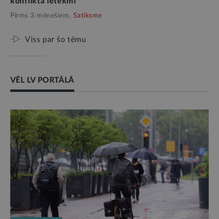
konflikta ietekmi
Pirms 3 mēnešiem,
Satiksme
Viss par šo tēmu
VĒL LV PORTĀLĀ