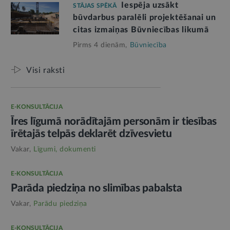
Iespēja uzsākt
STĀJAS SPĒKĀ
būvdarbus paralēli projektēšanai un
citas izmaiņas Būvniecības likumā
Pirms 4 dienām,
Būvniecība
Visi raksti
E-KONSULTĀCIJA
Īres līgumā norādītajām personām ir tiesības
īrētajās telpās deklarēt dzīvesvietu
Vakar,
Līgumi, dokumenti
E-KONSULTĀCIJA
Parāda piedziņa no slimības pabalsta
Vakar,
Parādu piedziņa
E-KONSULTĀCIJA