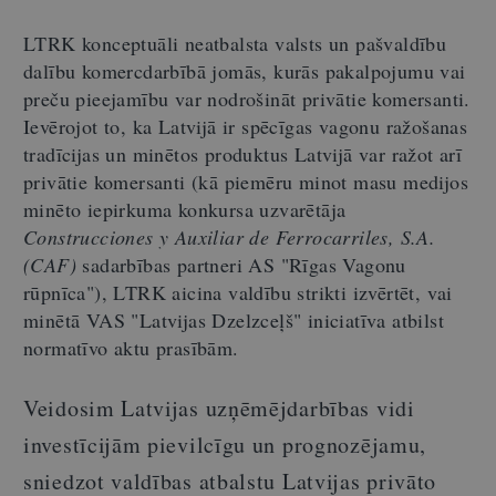
LTRK konceptuāli neatbalsta valsts un pašvaldību
dalību komercdarbībā jomās, kurās pakalpojumu vai
preču pieejamību var nodrošināt privātie komersanti.
Ievērojot to, ka Latvijā ir spēcīgas vagonu ražošanas
tradīcijas un minētos produktus Latvijā var ražot arī
privātie komersanti (kā piemēru minot masu medijos
minēto iepirkuma konkursa uzvarētāja
Construcciones y Auxiliar de Ferrocarriles, S.A.
(CAF)
sadarbības partneri AS "Rīgas Vagonu
rūpnīca"), LTRK aicina valdību strikti izvērtēt, vai
minētā VAS "Latvijas Dzelzceļš" iniciatīva atbilst
normatīvo aktu prasībām.
Veidosim Latvijas uzņēmējdarbības vidi
investīcijām pievilcīgu un prognozējamu,
sniedzot valdības atbalstu Latvijas privāto