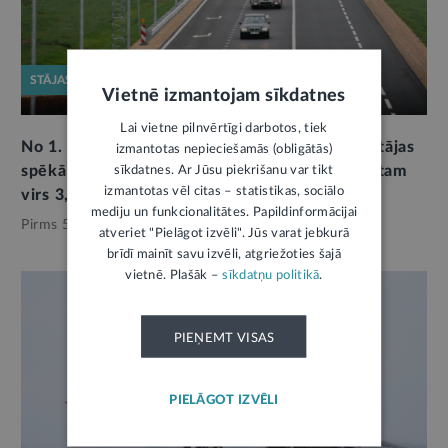
STĀJAS SPĒKĀ
Vietnē izmantojam sīkdatnes
Lai vietne pilnvērtīgi darbotos, tiek
No 1. marta paplašināts maksas ceļu tīkls un stājas
izmantotas nepieciešamās (obligātās)
spēkā vinješu likmju izmaiņas kravas transportam
sīkdatnes. Ar Jūsu piekrišanu var tikt
izmantotas vēl citas – statistikas, sociālo
virs 3,5 tonnām
mediju un funkcionalitātes. Papildinformācijai
Pirms 5 mēnešiem,
Satiksme
atveriet "Pielāgot izvēli". Jūs varat jebkurā
brīdī mainīt savu izvēli, atgriežoties šajā
vietnē. Plašāk –
sīkdatņu politikā
.
PIEŅEMT VISAS
PIELĀGOT IZVĒLI