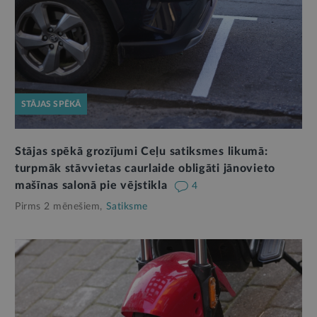
STĀJAS SPĒKĀ
Stājas spēkā grozījumi Ceļu satiksmes likumā:
turpmāk stāvvietas caurlaide obligāti jānovieto
mašīnas salonā pie vējstikla
4
Pirms 2 mēnešiem,
Satiksme