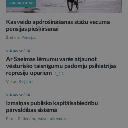
SKAIDROJUMS
Kas veido apdrošināšanas stāžu vecuma
pensijas piešķiršanai
Šodien,
Pensijas
STĀJAS SPĒKĀ
Ar Saeimas lēmumu varēs atjaunot
vēsturisko taisnīgumu padomju psihiatrijas
represiju upuriem
1
Vakar,
Reģistri
STĀJAS SPĒKĀ
Izmaiņas publisko kapitālsabiedrību
pārvaldības sistēmā
Pirms 2 dienām,
Valsts pārvalde