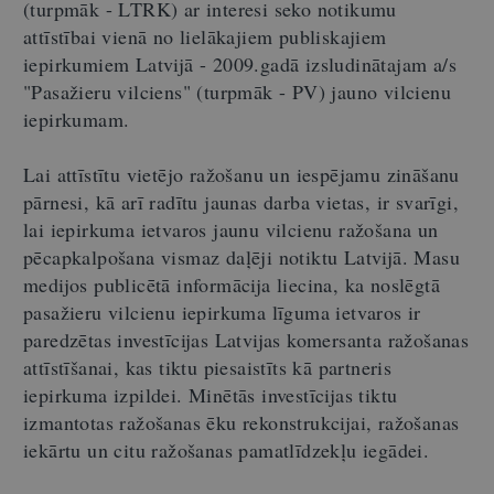
(turpmāk - LTRK) ar interesi seko notikumu
attīstībai vienā no lielākajiem publiskajiem
iepirkumiem Latvijā - 2009.gadā izsludinātajam a/s
"Pasažieru vilciens" (turpmāk - PV) jauno vilcienu
iepirkumam.
Lai attīstītu vietējo ražošanu un iespējamu zināšanu
pārnesi, kā arī radītu jaunas darba vietas, ir svarīgi,
lai iepirkuma ietvaros jaunu vilcienu ražošana un
pēcapkalpošana vismaz daļēji notiktu Latvijā. Masu
medijos publicētā informācija liecina, ka noslēgtā
pasažieru vilcienu iepirkuma līguma ietvaros ir
paredzētas investīcijas Latvijas komersanta ražošanas
attīstīšanai, kas tiktu piesaistīts kā partneris
iepirkuma izpildei. Minētās investīcijas tiktu
izmantotas ražošanas ēku rekonstrukcijai, ražošanas
iekārtu un citu ražošanas pamatlīdzekļu iegādei.