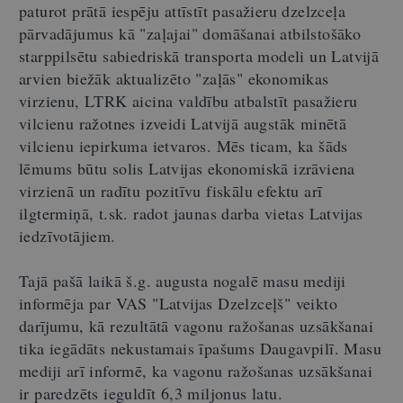
paturot prātā iespēju attīstīt pasažieru dzelzceļa
pārvadājumus kā "zaļajai" domāšanai atbilstošāko
starppilsētu sabiedriskā transporta modeli un Latvijā
arvien biežāk aktualizēto "zaļās" ekonomikas
virzienu, LTRK aicina valdību atbalstīt pasažieru
vilcienu ražotnes izveidi Latvijā augstāk minētā
vilcienu iepirkuma ietvaros. Mēs ticam, ka šāds
lēmums būtu solis Latvijas ekonomiskā izrāviena
virzienā un radītu pozitīvu fiskālu efektu arī
ilgtermiņā, t.sk. radot jaunas darba vietas Latvijas
iedzīvotājiem.
Tajā pašā laikā š.g. augusta nogalē masu mediji
informēja par VAS "Latvijas Dzelzceļš" veikto
darījumu, kā rezultātā vagonu ražošanas uzsākšanai
tika iegādāts nekustamais īpašums Daugavpilī. Masu
mediji arī informē, ka vagonu ražošanas uzsākšanai
ir paredzēts ieguldīt 6,3 miljonus latu.