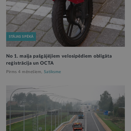
STĀJAS SPĒKĀ
No 1. maija pašgājējiem velosipēdiem obligāta
reģistrācija un OCTA
Pirms 4 mēnešiem,
Satiksme