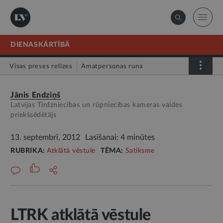
DIENASKĀRTĪBĀ
Visas preses relīzes
Amatpersonas runa
Atklātā vēstule
Relīze
Jānis Endziņš
Latvijas Tirdzniecības un rūpniecības kameras valdes
priekšsēdētājs
13. septembrī, 2012
Lasīšanai: 4 minūtes
RUBRIKA:
Atklātā vēstule
TĒMA:
Satiksme
LTRK atklātā vēstule