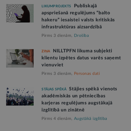
Publiskajā
LIKUMPROJEKTS
apspriešanā regulējums “balto
hakeru” iesaistei valsts kritiskās
infrastruktūras aizsardzībā
Pirms 3 dienām,
Drošība
NILLTPFN likuma subjekti
ZIŅA
klientu izpētes datus varēs saņemt
vienuviet
Pirms 3 dienām,
Personas dati
Stājies spēkā vienots
STĀJAS SPĒKĀ
akadēmiskās un pētniecības
karjeras regulējums augstākajā
izglītībā un zinātnē
Pirms 4 dienām,
Augstākā izglītība