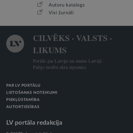
Autoru katalogs
Visi žurnāli
CILVĒKS · VALSTS ·
LIKUMS
Portāls par Latviju un mums Latvijā.
Palīgs tiesību aktu izpratnei.
PAR LV PORTĀLU
LIETOŠANAS NOTEIKUMI
PIEKĻŪSTAMĪBA
AUTORTIESĪBAS
LV portāla redakcija