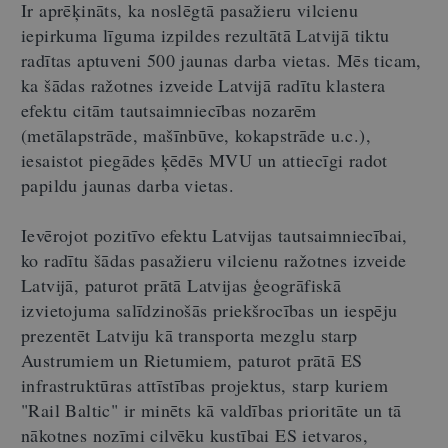
Ir aprēķināts, ka noslēgtā pasažieru vilcienu
iepirkuma līguma izpildes rezultātā Latvijā tiktu
radītas aptuveni 500 jaunas darba vietas. Mēs ticam,
ka šādas ražotnes izveide Latvijā radītu klastera
efektu citām tautsaimniecības nozarēm
(metālapstrāde, mašīnbūve, kokapstrāde u.c.),
iesaistot piegādes ķēdēs MVU un attiecīgi radot
papildu jaunas darba vietas.
Ievērojot pozitīvo efektu Latvijas tautsaimniecībai,
ko radītu šādas pasažieru vilcienu ražotnes izveide
Latvijā, paturot prātā Latvijas ģeogrāfiskā
izvietojuma salīdzinošās priekšrocības un iespēju
prezentēt Latviju kā transporta mezglu starp
Austrumiem un Rietumiem, paturot prātā ES
infrastruktūras attīstības projektus, starp kuriem
"Rail Baltic" ir minēts kā valdības prioritāte un tā
nākotnes nozīmi cilvēku kustībai ES ietvaros,