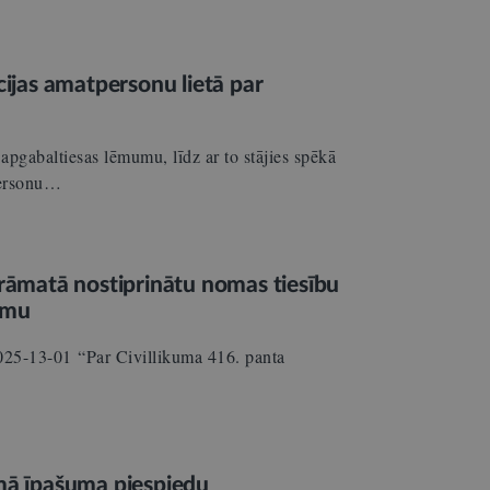
cijas amatpersonu lietā par
apgabaltiesas lēmumu, līdz ar to stājies spēkā
tpersonu…
grāmatā nostiprinātu nomas tiesību
umu
 2025-13-01 “Par Civillikuma 416. panta
amā īpašuma piespiedu