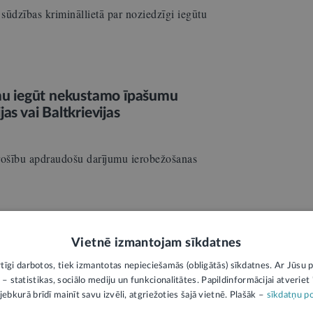
 sūdzības krimināllietā par noziedzīgi iegūtu
gumu iegūt nekustamo īpašumu
as vai Baltkrievijas
 drošību apdraudošu darījumu ierobežošanas
jam
Vietnē izmantojam sīkdatnes
1
rtīgi darbotos, tiek izmantotas nepieciešamās (obligātās) sīkdatnes. Ar Jūsu p
sāciju man 3000 eiro apmērā. Lieta ir nodota
 – statistikas, sociālo mediju un funkcionalitātes. Papildinformācijai atveriet "
jebkurā brīdī mainīt savu izvēli, atgriežoties šajā vietnē. Plašāk –
sīkdatņu po