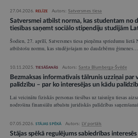
27.04.2026.
Autors:
Satversmes tiesa
RELĪZE
Satversmei atbilst norma, kas studentam no
tiesības saņemt sociālo stipendiju studijām Lat
Šodien, 27. aprīlī, Satversmes tiesa pieņēma spriedumu lietā 
atbilstošu normu, kas studējošajam no daudzbērnu ģimenes
10.11.2025.
Autors:
Santa Blumberga-Švēde
TIESĀŠANĀS
Bezmaksas informatīvais tālrunis uzziņai par v
palīdzību – par ko interesējas un kādu palīdzī
Lai veicinātu fiziskās personas tiesības uz taisnīgu tiesas aiz
nodrošina finansiālu atbalstu juridiskās palīdzības saņemšan
07.05.2026.
Autors:
LV portāls
STĀJAS SPĒKĀ
Stājas spēkā regulējums sabiedrības interesēs 