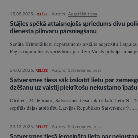
15.08.2025.
Autors:
Augstākā tiesa
RELĪZE
Stājies spēkā attaisnojošs spriedums divu poli
dienesta pilnvaru pārsniegšanu
Senāta Krimināllietu departaments atstājis negrozītu Latgales 
Rīgas rajona tiesas spriedums par divu Valsts policijas ama
24.02.2026.
Autors:
Satversmes tiesa
RELĪZE
Satversmes tiesa sāk izskatīt lietu par zemes
dzēšanu uz valstij piekrītošu nekustamo īpaš
Otrdien, 24. februārī, Satversmes tiesa sāk izskatīt lietu Nr.
septītās daļas atbilstību Latvijas Republikas Satversmes 91.…
22.12.2025.
Autors:
Satversmes tiesa
RELĪZE
Satversmes tiesā ierosināta lieta par nekust