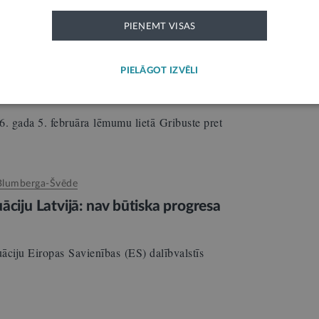
ensāciju, īpaši, ja vainīgais atrodas
u ir nodota zvērinātam…
PIEŅEMT VISAS
PIELĀGOT IZVĒLI
tā “Gribuste pret Latviju”
1
26. gada 5. februāra lēmumu lietā Gribuste pret
Blumberga-Švēde
āciju Latvijā: nav būtiska progresa
āciju Eiropas Savienības (ES) dalībvalstīs