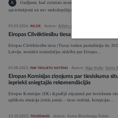
Gadījumi, kad cietušais nesaņem tiesas piespriesto komp
A
apcietinājumā un nav maksātspējīgs, nav retums. Ja lieta ja
05.03.2026.
Autors:
Ārlietu ministrija
RELĪZE
Eiropas Cilvēktiesību tiesa noraida sūdzību lie
Eiropas Cilvēktiesību tiesa (Tiesa) šodien pasludināja tās 20
Latviju, noraidot iesniedzējas sūdzību par Eiropas…
05.08.2025.
Autors:
Aiga Nulle
;
Santa 
PAR TIESLIETU SISTĒMU
Eiropas Komisijas ziņojums par tiesiskuma situ
iepriekš sniegtajās rekomendācijās
Eiropas Komisijas (EK) ikgadējā ziņojumā par tiesiskuma situ
aplūkota situācija četrās jomās – tiesu sistēmā, korupcijas…
23.10.2025.
Autors:
Santa Blumberga-Švēde
TIESĀŠANĀS