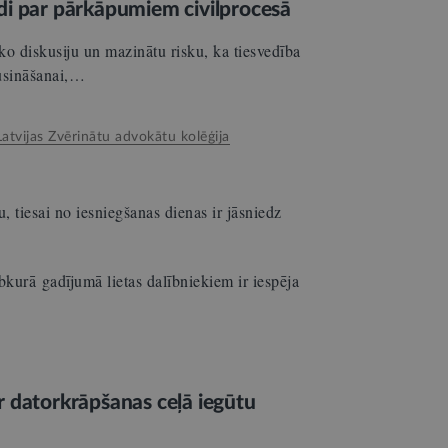
di par pārkāpumiem civilprocesā
ko diskusiju un mazinātu risku, ka tiesvedība
lusināšanai,…
Latvijas Zvērinātu advokātu kolēģija
, tiesai no iesniegšanas dienas ir jāsniedz
kurā gadījumā lietas dalībniekiem ir iespēja
r datorkrāpšanas ceļā iegūtu