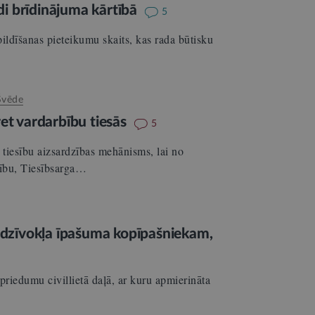
ldi brīdinājuma kārtībā
5
pildīšanas pieteikumu skaits, kas rada būtisku
Švēde
ret vardarbību tiesās
5
 tiesību aizsardzības mehānisms, lai no
zību, Tiesībsarga…
dzīvokļa īpašuma kopīpašniekam,
spriedumu civillietā daļā, ar kuru apmierināta