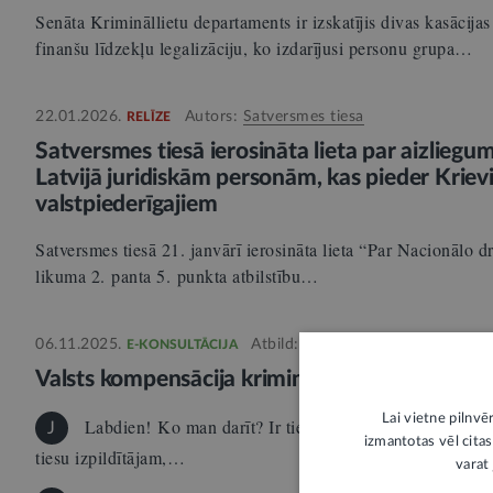
Senāta Krimināllietu departaments ir izskatījis divas kasācijas
finanšu līdzekļu legalizāciju, ko izdarījusi personu grupa…
22.01.2026.
Autors:
Satversmes tiesa
RELĪZE
Satversmes tiesā ierosināta lieta par aizlie
Latvijā juridiskām personām, kas pieder Krievij
valstpiederīgajiem
Satversmes tiesā 21. janvārī ierosināta lieta “Par Nacionālo
likuma 2. panta 5. punkta atbilstību…
06.11.2025.
Atbild:
Zaida Kalniņa
E-KONSULTĀCIJA
Valsts kompensācija kriminālprocesā cietuša
Lai vietne pilnvē
Labdien! Ko man darīt? Ir tiesas nolēmums par kompen
J
izmantotas vēl citas
tiesu izpildītājam,…
varat 