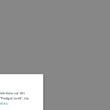
iekrišanu var tikt
Pielāgot izvēli". Jūs
litikā
.