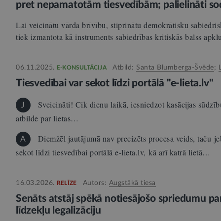
pret nepamatotām tiesvedībām; palielināti so
Lai veicinātu vārda brīvību, stiprinātu demokrātisku sabiedris
tiek izmantota kā instruments sabiedrības kritiskās balss apk
06.11.2025.
Atbild:
Santa Blumberga-Švēde
;
E-KONSULTĀCIJA
Tiesvedībai var sekot līdzi portālā "e-lieta.lv"
Sveicināti! Cik dienu laikā, iesniedzot kasācijas sūdzību
J
atbilde par lietas…
Diemžēl jautājumā nav precizēts procesa veids, taču jeb
A
sekot līdzi tiesvedībai portālā e-lieta.lv, kā arī katrā lietā…
16.03.2026.
Autors:
Augstākā tiesa
RELĪZE
Senāts atstāj spēkā notiesājošo spriedumu pa
līdzekļu legalizāciju