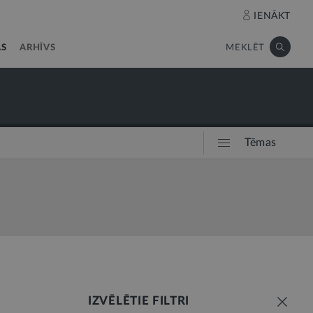
IENĀKT
AS
ARHĪVS
MEKLĒT
Tēmas
IZVĒLĒTIE FILTRI