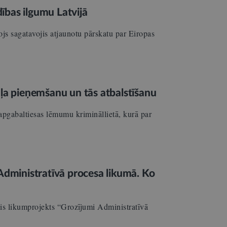
dības ilgumu Latvijā
irojs sagatavojis atjaunotu pārskatu par Eiropas
uļa pieņemšanu un tās atbalstīšanu
 apgabaltiesas lēmumu krimināllietā, kurā par
 Administratīvā procesa likumā. Ko
tais likumprojekts “Grozījumi Administratīvā