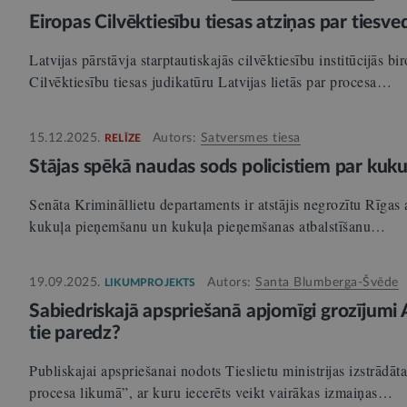
Eiropas Cilvēktiesību tiesas atziņas par tiesve
Latvijas pārstāvja starptautiskajās cilvēktiesību institūcijās b
Cilvēktiesību tiesas judikatūru Latvijas lietās par procesa…
15.12.2025.
Autors:
Satversmes tiesa
RELĪZE
Stājas spēkā naudas sods policistiem par kuk
Senāta Krimināllietu departaments ir atstājis negrozītu Rīgas
kukuļa pieņemšanu un kukuļa pieņemšanas atbalstīšanu…
19.09.2025.
Autors:
Santa Blumberga-Švēde
LIKUMPROJEKTS
Sabiedriskajā apspriešanā apjomīgi grozījumi
tie paredz?
Publiskajai apspriešanai nodots Tieslietu ministrijas izstrādā
procesa likumā”, ar kuru iecerēts veikt vairākas izmaiņas…