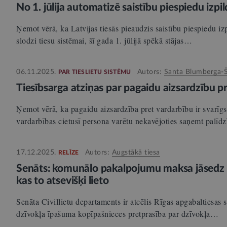
No 1. jūlija automatizē saistību piespiedu izpi
Ņemot vērā, ka Latvijas tiesās pieaudzis saistību piespiedu iz
slodzi tiesu sistēmai, šī gada 1. jūlijā spēkā stājas…
06.11.2025.
Autors:
Santa Blumberga-
PAR TIESLIETU SISTĒMU
Tiesībsarga atziņas par pagaidu aizsardzību p
Ņemot vērā, ka pagaidu aizsardzība pret vardarbību ir svarīgs
vardarbības cietusī persona varētu nekavējoties saņemt palīd
17.12.2025.
Autors:
Augstākā tiesa
RELĪZE
Senāts: komunālo pakalpojumu maksa jāsedz 
kas to atsevišķi lieto
Senāta Civillietu departaments ir atcēlis Rīgas apgabaltiesas 
dzīvokļa īpašuma kopīpašnieces pretprasība par dzīvokļa…