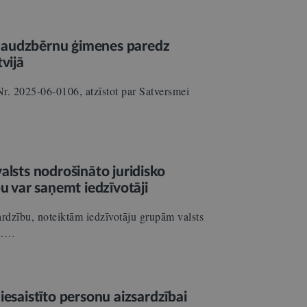
 daudzbērnu ģimenes paredz
vijā
Nr. 2025-06-0106, atzīstot par Satversmei
…
alsts nodrošināto juridisko
bu var saņemt iedzīvotāji
sardzību, noteiktām iedzīvotāju grupām valsts
ai.…
iesaistīto personu aizsardzībai