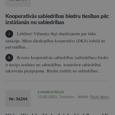
Kooperatīvās sabiedrības biedru tiesības pēc
izstāšanās no sabiedrības
Labdien! Vēlamies lūgt skaidrojumu par šādu
J
situāciju. Mūsu dārzkopības kooperatīvs (DKS) šobrīd no
pašvaldības…
Ikviens kooperatīvās sabiedrības (sabiedrības) biedrs
A
ir tiesīgs izstāties no sabiedrības, iesniedzot sabiedrībai
rakstveida paziņojumu. Biedru izslēdz no sabiedrības…
E-KONSULTĀCIJA
15.05.2025.
Tieslietas
Atbild:
Pauls Vasks
Nr: 36244