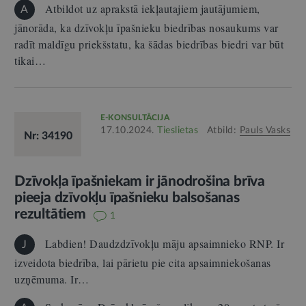
Atbildot uz aprakstā iekļautajiem jautājumiem,
A
jānorāda, ka dzīvokļu īpašnieku biedrības nosaukums var
radīt maldīgu priekšstatu, ka šādas biedrības biedri var būt
tikai…
E-KONSULTĀCIJA
17.10.2024.
Tieslietas
Atbild:
Pauls Vasks
Nr: 34190
Dzīvokļa īpašniekam ir jānodrošina brīva
pieeja dzīvokļu īpašnieku balsošanas
rezultātiem
1
Labdien! Daudzdzīvokļu māju apsaimnieko RNP. Ir
J
izveidota biedrība, lai pārietu pie cita apsaimniekošanas
uzņēmuma. Ir…