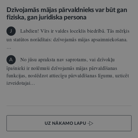
Dzīvojamās mājas pārvaldnieks var būt gan
fiziska, gan juridiska persona
Labdien! Vīrs ir valdes loceklis biedrībā. Tās mērķis
J
un statūtos norādītais: dzīvojamās mājas apsaimniekošana.
…
No jūsu apraksta nav saprotams, vai dzīvokļu
A
īpašnieki ir nolēmuši dzīvojamās mājas pārvaldīšanas
funkcijas, noslēdzot attiecīgu pārvaldīšanas līgumu, uzticēt
izveidotajai…
UZ NĀKAMO LAPU