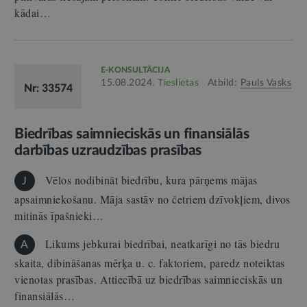
kādai…
E-KONSULTĀCIJA
15.08.2024.
Tieslietas
Atbild:
Pauls Vasks
Nr: 33574
Biedrības saimnieciskās un finansiālās
darbības uzraudzības prasības
Vēlos nodibināt biedrību, kura pārņems mājas
J
apsaimniekošanu. Māja sastāv no četriem dzīvokļiem, divos
mitinās īpašnieki…
Likums jebkurai biedrībai, neatkarīgi no tās biedru
A
skaita, dibināšanas mērķa u. c. faktoriem, paredz noteiktas
vienotas prasības. Attiecībā uz biedrības saimnieciskās un
finansiālās…