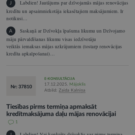
Labdien! Jautājums par dzīvojamās mājas renovācijas
J
kredītu un apsaimniekotāja iekasētajiem maksājumiem. Ir
notikusi…
Saskaņā ar Dzīvokļa īpašuma likumu un Dzīvojamo
A
māju pārvaldīšanas likumu visas iedzīvotāju
veiktās iemaksas mājas uzkrājumiem (tostarp renovācijas
kredīta apkalpošanai)…
E-KONSULTĀCIJA
17.12.2025.
Mājoklis
Nr: 37810
Atbild:
Zaida Kalniņa
Tiesības pirms termiņa apmaksāt
kredītmaksājuma daļu mājas renovācijai
1
Labdien! Vai konkrēts dzīvoklis var pirms termiņa
J