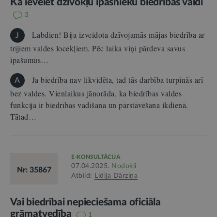
Kā ievēlēt dzīvokļu īpašnieku biedrības valdi
3
Labdien! Bija izveidota dzīvojamās mājas biedrība ar
J
trijiem valdes locekļiem. Pēc laika viņi pārdeva savus
īpašumus…
Ja biedrība nav likvidēta, tad tās darbība turpinās arī
A
bez valdes. Vienlaikus jānorāda, ka biedrības valdes
funkcija ir biedrības vadīšana un pārstāvēšana ikdienā.
Tātad…
E-KONSULTĀCIJA
07.04.2025.
Nodokļi
Nr: 35867
Atbild:
Lidija Dārziņa
Vai biedrībai nepieciešama oficiāla
grāmatvedība
1