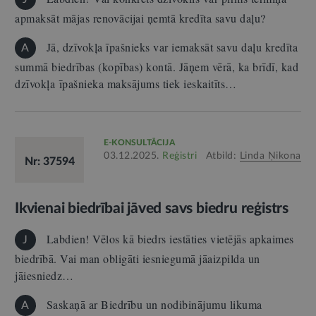
apmaksāt mājas renovācijai ņemtā kredīta savu daļu?
Jā, dzīvokļa īpašnieks var iemaksāt savu daļu kredīta
A
summā biedrības (kopības) kontā. Jāņem vērā, ka brīdī, kad
dzīvokļa īpašnieka maksājums tiek ieskaitīts…
E-KONSULTĀCIJA
03.12.2025.
Reģistri
Atbild:
Linda Ņikona
Nr: 37594
Ikvienai biedrībai jāved savs biedru reģistrs
Labdien! Vēlos kā biedrs iestāties vietējās apkaimes
J
biedrībā. Vai man obligāti iesniegumā jāaizpilda un
jāiesniedz…
Saskaņā ar Biedrību un nodibinājumu likuma
A