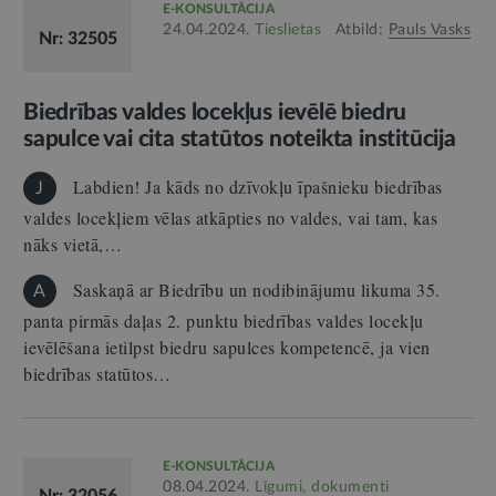
E-KONSULTĀCIJA
24.04.2024.
Tieslietas
Atbild:
Pauls Vasks
Nr: 32505
Biedrības valdes locekļus ievēlē biedru
sapulce vai cita statūtos noteikta institūcija
Labdien! Ja kāds no dzīvokļu īpašnieku biedrības
J
valdes locekļiem vēlas atkāpties no valdes, vai tam, kas
nāks vietā,…
Saskaņā ar Biedrību un nodibinājumu likuma 35.
A
panta pirmās daļas 2. punktu biedrības valdes locekļu
ievēlēšana ietilpst biedru sapulces kompetencē, ja vien
biedrības statūtos…
E-KONSULTĀCIJA
08.04.2024.
Līgumi, dokumenti
Nr: 32056