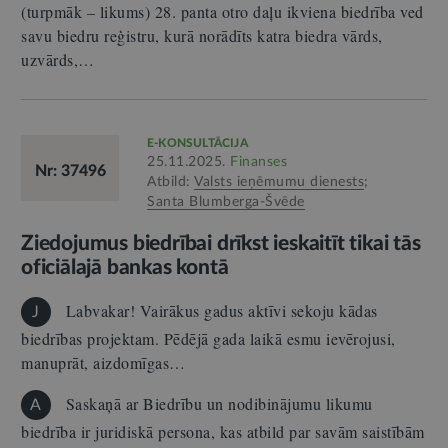
(turpmāk – likums) 28. panta otro daļu ikviena biedrība ved
savu biedru reģistru, kurā norādīts katra biedra vārds,
uzvārds,…
E-KONSULTĀCIJA
25.11.2025.
Finanses
Nr: 37496
Atbild:
Valsts ieņēmumu dienests
;
Santa Blumberga-Švēde
Ziedojumus biedrībai drīkst ieskaitīt tikai tās
oficiālajā bankas kontā
Labvakar! Vairākus gadus aktīvi sekoju kādas
J
biedrības projektam. Pēdējā gada laikā esmu ievērojusi,
manuprāt, aizdomīgas…
Saskaņā ar Biedrību un nodibinājumu likumu
A
biedrība ir juridiskā persona, kas atbild par savām saistībām