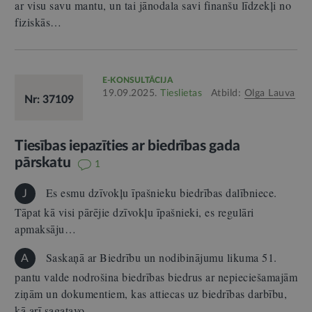
ar visu savu mantu, un tai jānodala savi finanšu līdzekļi no
fiziskās…
E-KONSULTĀCIJA
19.09.2025.
Tieslietas
Atbild:
Olga Lauva
Nr: 37109
Tiesības iepazīties ar biedrības gada
pārskatu
1
Es esmu dzīvokļu īpašnieku biedrības dalībniece.
J
Tāpat kā visi pārējie dzīvokļu īpašnieki, es regulāri
apmaksāju…
Saskaņā ar Biedrību un nodibinājumu likuma 51.
A
pantu valde nodrošina biedrības biedrus ar nepieciešamajām
ziņām un dokumentiem, kas attiecas uz biedrības darbību,
kā arī sagatavo…