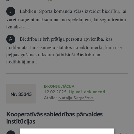
Labdien! Sporta komanda vēlas izveidot biedrību, lai
J
varētu saņemt maksājumus no spēlētājiem, lai segtu treniņu
izmaksas…
Biedrība ir brīvprātīga personu apvienība, kas
A
nodibināta, lai sasniegtu statūtos noteikto mērķi, kam nav
peļņas gūšanas rakstura (atbilstoši Biedrību un
nodibinājumu…
E-KONSULTĀCIJA
12.02.2025.
Līgumi, dokumenti
Nr: 35345
Atbild:
Nataļja Sergačova
Kooperatīvās sabiedrības pārvaldes
institūcijas