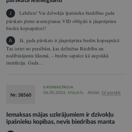
pārskata iesniegšanu
Labdien! Vai dzīvokļu īpašnieku biedrības gada
J
pārskats pirms iesniegšanas VID obligāti ir jāapstiprina
biedru kopsapulcei?
Jā, gada pārskats ir jāapstiprina biedru kopsapulcē.
A
Tas izriet no prasībām, kas definētas Biedrību un
nodibinājumu likumā, – biedru sapulce kā augstākā
institūcija. Gada…
E-KONSULTĀCIJA
06.05.2026.
Mājoklis
Atbild:
LV portāls
Nr: 38560
Iemaksas mājas uzkrājumiem ir dzīvokļu
īpašnieku kopības, nevis biedrības manta