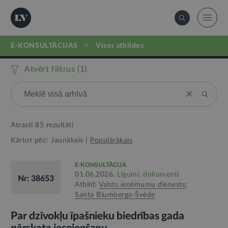
>
E-KONSULTĀCIJAS
visas atbildes
Atvērt filtrus (
1
)
Atrasti
85
rezultāti
Kārtot pēc:
Jaunākais
|
Populārākais
E-KONSULTĀCIJA
01.06.2026.
Līgumi, dokumenti
Nr: 38653
Atbild:
Valsts ieņēmumu dienests
;
Santa Blumberga-Švēde
Par dzīvokļu īpašnieku biedrības gada