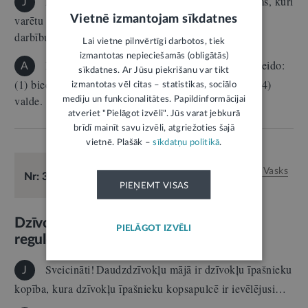
Labdien! Garāžu kooperatīvā ir cilvēku trūkums, kuri
J
Vietnē izmantojam sīkdatnes
varētu nodrošināt sabiedrības pārvaldes institūcijas
darbību…
Lai vietne pilnvērtīgi darbotos, tiek
izmantotas nepieciešamās (obligātās)
Kooperatīvajā sabiedrībā pārvaldes struktūru veido:
A
sīkdatnes. Ar Jūsu piekrišanu var tikt
(1) biedru kopsapulce, (2) revidents, (3) padome un (4)
izmantotas vēl citas – statistikas, sociālo
valde. (1) Attiecībā…
mediju un funkcionalitātes. Papildinformācijai
atveriet "Pielāgot izvēli". Jūs varat jebkurā
brīdī mainīt savu izvēli, atgriežoties šajā
vietnē. Plašāk –
sīkdatņu politikā
.
E-KONSULTĀCIJA
26.11.2024.
Mājoklis
Atbild:
Pauls Vasks
Nr: 34500
PIEŅEMT VISAS
Dzīvokļu īpašnieku biedrības tiesiskais
PIELĀGOT IZVĒLI
regulējums
1
Sveicināti! Daudzdzīvokļu mājā ir dzīvokļu īpašnieku
J
kopība, kura dzīvokļu īpašnieku kopsapulcē ir ievēlējusi…