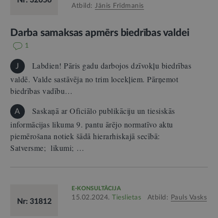
Atbild:
Jānis Frīdmanis
Darba samaksas apmērs biedrības valdei
1
Labdien! Pāris gadu darbojos dzīvokļu biedrības
J
valdē. Valde sastāvēja no trim locekļiem. Pārņemot
biedrības vadību…
Saskaņā ar Oficiālo publikāciju un tiesiskās
A
informācijas likuma 9. pantu ārējo normatīvo aktu
piemērošana notiek šādā hierarhiskajā secībā:
Satversme; likumi; …
E-KONSULTĀCIJA
15.02.2024.
Tieslietas
Atbild:
Pauls Vasks
Nr: 31812