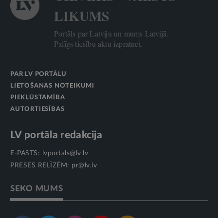
LIKUMS
Portāls par Latviju un mums Latvijā.
Palīgs tiesību aktu izpratnei.
PAR LV PORTĀLU
LIETOŠANAS NOTEIKUMI
PIEKĻŪSTAMĪBA
AUTORTIESĪBAS
LV portāla redakcija
E-PASTS:
lvportals@lv.lv
PRESES RELĪZĒM:
pr@lv.lv
SEKO MUMS