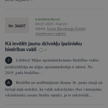
E-KONSULTĀCIJA
04.07.2025.
Reģistri
Nr: 36607
Atbild:
Santa Blumberga-Švēde
;
Uzņēmumu reģistrs
Kā ievēlēt jaunu dzīvokļu īpašnieku
biedrības valdi
1
Labdien! Mājas apsaimniekošanas biedrības valdes
J
priekšsēdētāja un mājas apsaimniekotāja ir mirusi. No
2019. gada biedrības…
Biedrību un nodibinājumu likuma 36. panta otrajā un
A
trešajā daļā noteikts, ka valde nekavējoties (bez vainojamas
vilcināšanās) sasauc biedru sapulci, ja to rakstveidā,…