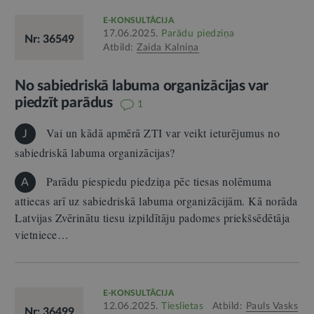
E-KONSULTĀCIJA
17.06.2025.
Parādu piedziņa
Nr: 36549
Atbild:
Zaida Kalniņa
No sabiedriskā labuma organizācijas var
piedzīt parādus
1
Vai un kādā apmērā ZTI var veikt ieturējumus no
J
sabiedriskā labuma organizācijas?
Parādu piespiedu piedziņa pēc tiesas nolēmuma
A
attiecas arī uz sabiedriskā labuma organizācijām. Kā norāda
Latvijas Zvērinātu tiesu izpildītāju padomes priekšsēdētāja
vietniece…
E-KONSULTĀCIJA
12.06.2025.
Tieslietas
Atbild:
Pauls Vasks
Nr: 36499