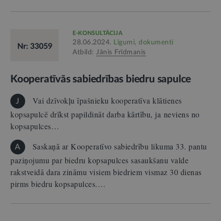
E-KONSULTĀCIJA
28.06.2024.
Līgumi, dokumenti
Nr: 33059
Atbild:
Jānis Frīdmanis
Kooperatīvās sabiedrības biedru sapulce
Vai dzīvokļu īpašnieku kooperatīva klātienes
J
kopsapulcē drīkst papildināt darba kārtību, ja neviens no
kopsapulces…
Saskaņā ar Kooperatīvo sabiedrību likuma 33. pantu
A
paziņojumu par biedru kopsapulces sasaukšanu valde
rakstveidā dara zināmu visiem biedriem vismaz 30 dienas
pirms biedru kopsapulces.…