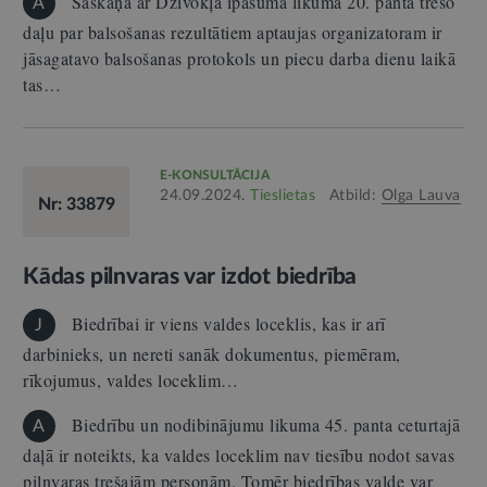
Saskaņā ar Dzīvokļa īpašuma likuma 20. panta trešo
A
daļu par balsošanas rezultātiem aptaujas organizatoram ir
jāsagatavo balsošanas protokols un piecu darba dienu laikā
tas…
E-KONSULTĀCIJA
24.09.2024.
Tieslietas
Atbild:
Olga Lauva
Nr: 33879
Kādas pilnvaras var izdot biedrība
Biedrībai ir viens valdes loceklis, kas ir arī
J
darbinieks, un nereti sanāk dokumentus, piemēram,
rīkojumus, valdes loceklim…
Biedrību un nodibinājumu likuma 45. panta ceturtajā
A
daļā ir noteikts, ka valdes loceklim nav tiesību nodot savas
pilnvaras trešajām personām. Tomēr biedrības valde var