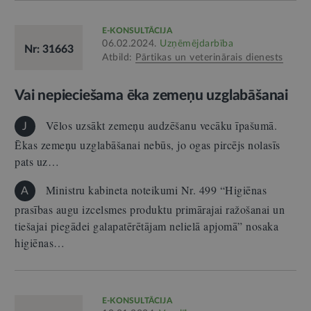
E-KONSULTĀCIJA
06.02.2024.
Uzņēmējdarbība
Nr: 31663
Atbild:
Pārtikas un veterinārais dienests
Vai nepieciešama ēka zemeņu uzglabāšanai
Vēlos uzsākt zemeņu audzēšanu vecāku īpašumā.
J
Ēkas zemeņu uzglabāšanai nebūs, jo ogas pircējs nolasīs
pats uz…
Ministru kabineta noteikumi Nr. 499 “Higiēnas
A
prasības augu izcelsmes produktu primārajai ražošanai un
tiešajai piegādei galapatērētājam nelielā apjomā” nosaka
higiēnas…
E-KONSULTĀCIJA