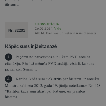
tūrisma…
E-KONSULTĀCIJA
26.03.2024.
Vide
Nr: 32201
Atbild:
Pārtikas un veterinārais dienests
Kāpēc suns ir jāeitanazē
Paņēmu no patversmes suni, kam PVD noteica
J
eitanāziju. Pēc 1,5 mēneša PVD atsūtīja vēstuli, ka suns
jāeitanazē. Sunim…
Kārtība, kādā suns tiek atzīts par bīstamu, ir noteikta
A
Ministru kabineta 2012. gada 19. jūnija noteikumos Nr. 428
“Kārtība, kādā suni atzīst par bīstamu, un prasības
bīstama…