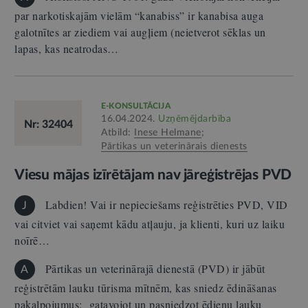
par narkotiskajām vielām “kanabiss” ir kanabisa auga
galotnītes ar ziediem vai augļiem (neietverot sēklas un
lapas, kas neatrodas…
E-KONSULTĀCIJA
16.04.2024.
Uzņēmējdarbība
Nr: 32404
Atbild:
Inese Helmane
;
Pārtikas un veterinārais dienests
Viesu mājas izīrētājam nav jāreģistrējas PVD
Labdien! Vai ir nepieciešams reģistrēties PVD, VID
J
vai citviet vai saņemt kādu atļauju, ja klienti, kuri uz laiku
noīrē…
Pārtikas un veterinārajā dienestā (PVD) ir jābūt
A
reģistrētām lauku tūrisma mītnēm, kas sniedz ēdināšanas
pakalpojumus: gatavojot un pasniedzot ēdienu lauku