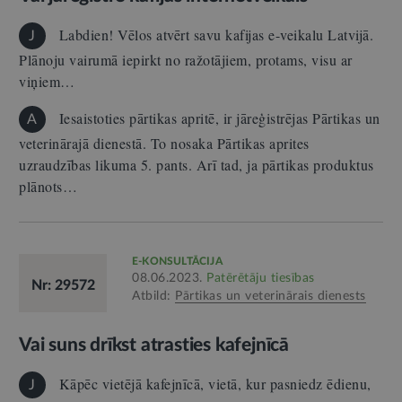
Labdien! Vēlos atvērt savu kafijas e-veikalu Latvijā.
J
Plānoju vairumā iepirkt no ražotājiem, protams, visu ar
viņiem…
Iesaistoties pārtikas apritē, ir jāreģistrējas Pārtikas un
A
veterinārajā dienestā. To nosaka Pārtikas aprites
uzraudzības likuma 5. pants. Arī tad, ja pārtikas produktus
plānots…
E-KONSULTĀCIJA
08.06.2023.
Patērētāju tiesības
Nr: 29572
Atbild:
Pārtikas un veterinārais dienests
Vai suns drīkst atrasties kafejnīcā
Kāpēc vietējā kafejnīcā, vietā, kur pasniedz ēdienu,
J