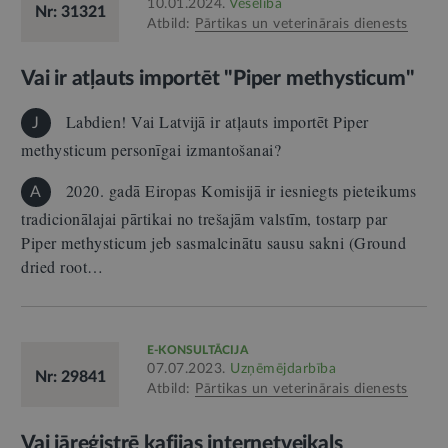
10.01.2024.
Veselība
Nr: 31321
Atbild:
Pārtikas un veterinārais dienests
Vai ir atļauts importēt "Piper methysticum"
Labdien! Vai Latvijā ir atļauts importēt Piper
J
methysticum personīgai izmantošanai?
2020. gadā Eiropas Komisijā ir iesniegts pieteikums
A
tradicionālajai pārtikai no trešajām valstīm, tostarp par
Piper methysticum jeb sasmalcinātu sausu sakni (Ground
dried root…
E-KONSULTĀCIJA
07.07.2023.
Uzņēmējdarbība
Nr: 29841
Atbild:
Pārtikas un veterinārais dienests
Vai jāreģistrē kafijas internetveikals