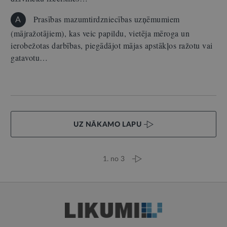
Prasības mazumtirdzniecības uzņēmumiem
A
(mājražotājiem), kas veic papildu, vietēja mēroga un
ierobežotas darbības, piegādājot mājas apstākļos ražotu vai
gatavotu…
UZ NĀKAMO LAPU
1. no 3