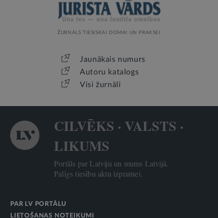
ŽURNĀLS TIESISKAI DOMAI UN PRAKSEI
Jaunākais numurs
Autoru katalogs
Visi žurnāli
CILVĒKS · VALSTS ·
LIKUMS
Portāls par Latviju un mums Latvijā.
Palīgs tiesību aktu izpratnei.
PAR LV PORTĀLU
LIETOŠANAS NOTEIKUMI