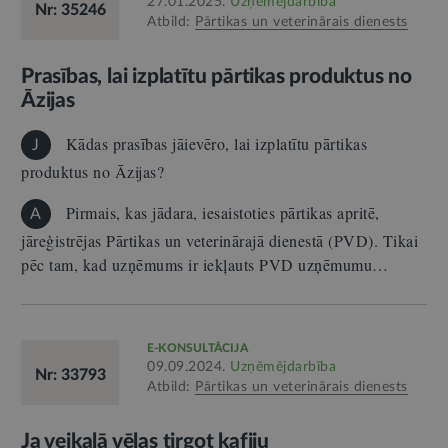
27.01.2025.
Uzņēmējdarbība
Nr: 35246
Atbild:
Pārtikas un veterinārais dienests
Prasības, lai izplatītu pārtikas produktus no
Āzijas
Kādas prasības jāievēro, lai izplatītu pārtikas
J
produktus no Āzijas?
Pirmais, kas jādara, iesaistoties pārtikas apritē,
A
jāreģistrējas Pārtikas un veterinārajā dienestā (PVD). Tikai
pēc tam, kad uzņēmums ir iekļauts PVD uzņēmumu…
E-KONSULTĀCIJA
09.09.2024.
Uzņēmējdarbība
Nr: 33793
Atbild:
Pārtikas un veterinārais dienests
Ja veikalā vēlas tirgot kafiju