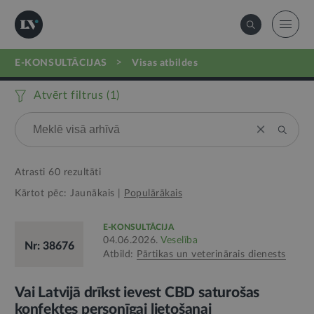
>
E-KONSULTĀCIJAS
visas atbildes
Atvērt filtrus (
1
)
Atrasti
60
rezultāti
Kārtot pēc:
Jaunākais
|
Populārākais
E-KONSULTĀCIJA
04.06.2026.
Veselība
Nr: 38676
Atbild:
Pārtikas un veterinārais dienests
Vai Latvijā drīkst ievest CBD saturošas
konfektes personīgai lietošanai