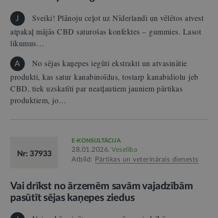
Sveiki! Plānoju ceļot uz Nīderlandi un vēlētos atvest
J
atpakaļ mājās CBD saturošas konfektes – gummies. Lasot
likumus…
No sējas kaņepes iegūti ekstrakti un atvasinātie
A
produkti, kas satur kanabinoīdus, tostarp kanabidiolu jeb
CBD, tiek uzskatīti par neatļautiem jauniem pārtikas
produktiem, jo…
E-KONSULTĀCIJA
28.01.2026.
Veselība
Nr: 37933
Atbild:
Pārtikas un veterinārais dienests
Vai drīkst no ārzemēm savām vajadzībām
pasūtīt sējas kaņepes ziedus