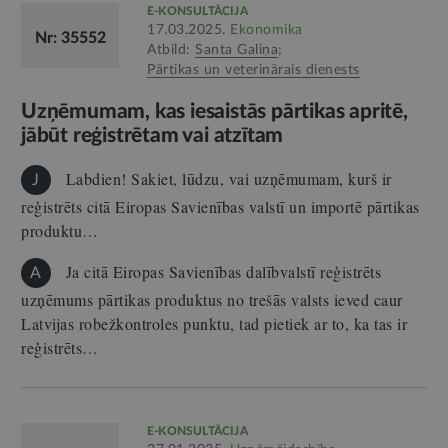
E-KONSULTĀCIJA
17.03.2025.
Ekonomika
Nr: 35552
Atbild:
Santa Galiņa
;
Pārtikas un veterinārais dienests
Uzņēmumam, kas iesaistās pārtikas apritē,
jābūt reģistrētam vai atzītam
Labdien! Sakiet, lūdzu, vai uzņēmumam, kurš ir
J
reģistrēts citā Eiropas Savienības valstī un importē pārtikas
produktu…
Ja citā Eiropas Savienības dalībvalstī reģistrēts
A
uzņēmums pārtikas produktus no trešās valsts ieved caur
Latvijas robežkontroles punktu, tad pietiek ar to, ka tas ir
reģistrēts…
E-KONSULTĀCIJA