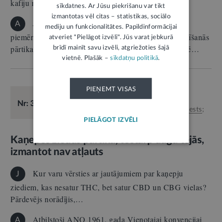
kafiju no…
sīkdatnes. Ar Jūsu piekrišanu var tikt
izmantotas vēl citas – statistikas, sociālo
Ja kafija tiek piedāvāta kā viesmīlības žests,
A
mediju un funkcionalitātes. Papildinformācijai
piemēram, pasniegta klientam frizētavā, tā nav iesaistīšanās
atveriet "Pielāgot izvēli". Jūs varat jebkurā
pārtikas apritē, līdz ar to minētā darbība nav jāreģistrē…
brīdī mainīt savu izvēli, atgriežoties šajā
vietnē. Plašāk –
sīkdatņu politikā
.
PIEŅEMT VISAS
E-KONSULTĀCIJA
25.06.2024.
Veselība
Nr: 33025
Atbild:
Pārtikas un veterinārais dienests
;
Zāļu valsts aģentūra
PIELĀGOT IZVĒLI
Kaņepes ziedus pārtikā, tostarp augu tējās,
izmantot nav atļauts
Kur varu vērsties ar jautājumiem par kaņepju
J
ziediem, kas nesatur THC, bet satur CBD un CBG vielas?
Pārdevējs norādījis,…
Atbilstoši ANO 1961. gada Vienotajai konvencijai
A