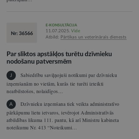
E-KONSULTĀCIJA
11.07.2025.
Vide
Nr: 36566
Atbild:
Pārtikas un veterinārais dienests
Par sliktos apstākļos turētu dzīvnieku
nodošanu patversmēm
Sabiedrību saviļņojuši notikumi par dzīvnieku
J
izņemšanām no vietām, kurās tie turēti izteikti
neatbilstošos, nolaidīgos…
Dzīvnieku izņemšana tiek veikta administratīvo
A
pārkāpumu lietu ietvaros, ievērojot Administratīvās
atbildības likuma 111. pantu, kā arī Ministru kabineta
noteikumu Nr. 413 “Noteikumi…