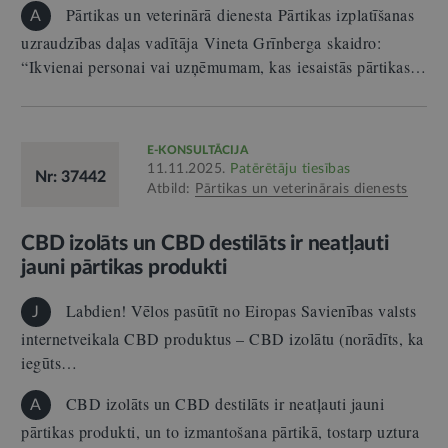
Pārtikas un veterinārā dienesta Pārtikas izplatīšanas
A
uzraudzības daļas vadītāja Vineta Grīnberga skaidro:
“Ikvienai personai vai uzņēmumam, kas iesaistās pārtikas…
E-KONSULTĀCIJA
11.11.2025.
Patērētāju tiesības
Nr: 37442
Atbild:
Pārtikas un veterinārais dienests
CBD izolāts un CBD destilāts ir neatļauti
jauni pārtikas produkti
Labdien! Vēlos pasūtīt no Eiropas Savienības valsts
J
internetveikala CBD produktus – CBD izolātu (norādīts, ka
iegūts…
CBD izolāts un CBD destilāts ir neatļauti jauni
A
pārtikas produkti, un to izmantošana pārtikā, tostarp uztura