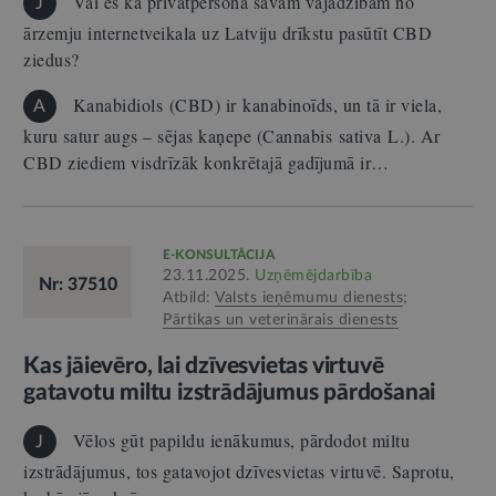
Vai es kā privātpersona savām vajadzībām no
J
ārzemju internetveikala uz Latviju drīkstu pasūtīt CBD
ziedus?
Kanabidiols (CBD) ir kanabinoīds, un tā ir viela,
A
kuru satur augs – sējas kaņepe (Cannabis sativa L.). Ar
CBD ziediem visdrīzāk konkrētajā gadījumā ir…
E-KONSULTĀCIJA
23.11.2025.
Uzņēmējdarbība
Nr: 37510
Atbild:
Valsts ieņēmumu dienests
;
Pārtikas un veterinārais dienests
Kas jāievēro, lai dzīvesvietas virtuvē
gatavotu miltu izstrādājumus pārdošanai
Vēlos gūt papildu ienākumus, pārdodot miltu
J
izstrādājumus, tos gatavojot dzīvesvietas virtuvē. Saprotu,