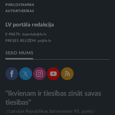
PIEKĻŪSTAMĪBA
AUTORTIESĪBAS
LV portāla redakcija
E-PASTS:
lvportals@lv.lv
PRESES RELĪZĒM:
pr@lv.lv
SEKO MUMS
"Ikvienam ir tiesības zināt savas
tiesības"
/Latvijas Republikas Satversmes 90. pants/