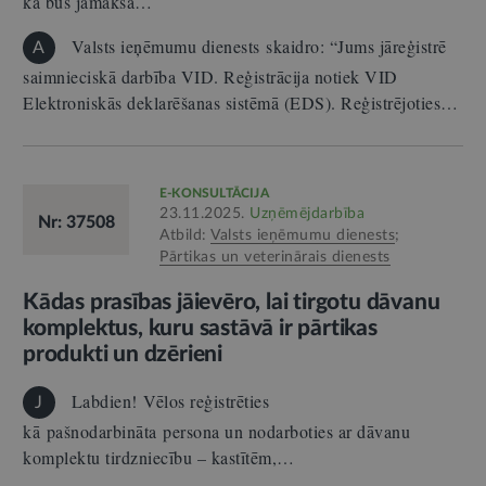
ka būs jāmaksā…
Valsts ieņēmumu dienests skaidro: “Jums jāreģistrē
A
saimnieciskā darbība VID. Reģistrācija notiek VID
Elektroniskās deklarēšanas sistēmā (EDS). Reģistrējoties…
E-KONSULTĀCIJA
23.11.2025.
Uzņēmējdarbība
Nr: 37508
Atbild:
Valsts ieņēmumu dienests
;
Pārtikas un veterinārais dienests
Kādas prasības jāievēro, lai tirgotu dāvanu
komplektus, kuru sastāvā ir pārtikas
produkti un dzērieni
Labdien! Vēlos reģistrēties
J
kā pašnodarbināta persona un nodarboties ar dāvanu
komplektu tirdzniecību – kastītēm,…