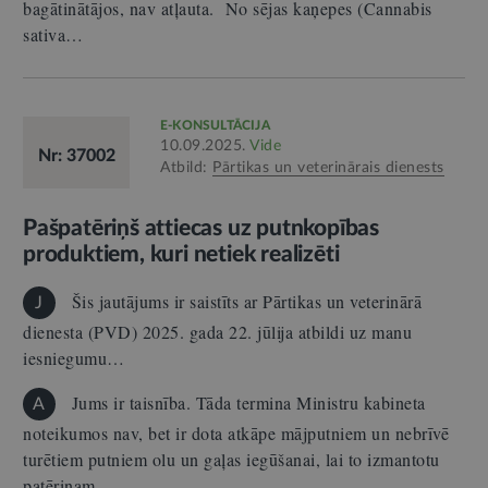
bagātinātājos, nav atļauta. No sējas kaņepes (Cannabis
sativa…
E-KONSULTĀCIJA
10.09.2025.
Vide
Nr: 37002
Atbild:
Pārtikas un veterinārais dienests
Pašpatēriņš attiecas uz putnkopības
produktiem, kuri netiek realizēti
Šis jautājums ir saistīts ar Pārtikas un veterinārā
J
dienesta (PVD) 2025. gada 22. jūlija atbildi uz manu
iesniegumu…
Jums ir taisnība. Tāda termina Ministru kabineta
A
noteikumos nav, bet ir dota atkāpe mājputniem un nebrīvē
turētiem putniem olu un gaļas iegūšanai, lai to izmantotu
patēriņam…