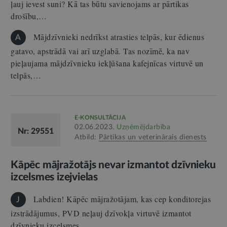
ļauj ievest suni? Kā tas būtu savienojams ar pārtikas
drošību,…
Mājdzīvnieki nedrīkst atrasties telpās, kur ēdienus
A
gatavo, apstrādā vai arī uzglabā. Tas nozīmē, ka nav
pieļaujama mājdzīvnieku iekļūšana kafejnīcas virtuvē un
telpās,…
E-KONSULTĀCIJA
02.06.2023.
Uzņēmējdarbība
Nr: 29551
Atbild:
Pārtikas un veterinārais dienests
Kāpēc mājražotājs nevar izmantot dzīvnieku
izcelsmes izejvielas
Labdien! Kāpēc mājražotājam, kas cep konditorejas
J
izstrādājumus, PVD neļauj dzīvokļa virtuvē izmantot
dzīvnieku izcelsmes…