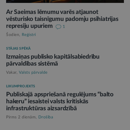
Ar Saeimas lēmumu varēs atjaunot
vēsturisko taisnīgumu padomju psihiatrijas
represiju upuriem
1
Šodien,
Reģistri
STĀJAS SPĒKĀ
Izmaiņas publisko kapitālsabiedrību
pārvaldības sistēmā
Vakar,
Valsts pārvalde
LIKUMPROJEKTS
Publiskajā apspriešanā regulējums “balto
hakeru” iesaistei valsts kritiskās
infrastruktūras aizsardzībā
Pirms 2 dienām,
Drošība