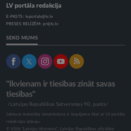
LV portāla redakcija
E-PASTS:
lvportals@lv.lv
PRESES RELĪZĒM:
pr@lv.lv
SEKO MUMS
"Ikvienam ir tiesības zināt savas
tiesības"
/Latvijas Republikas Satversmes 90. pants/
Jebkura materiāla izmantošana ir iespējama tikai ar LV portāla
redakcijas atļauju.
© VSIA "Latvijas Vēstnesis", Latvijas Republikas oficiālais