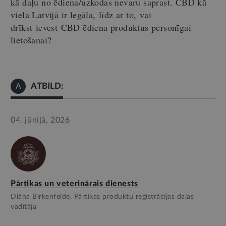
kā daļu no ēdiena/uzkodas nevaru saprast. CBD kā
viela Latvijā ir legāla
,
līdz ar to,
vai
drīkst
i
evest
CBD ēdiena produktus personīgai
lietošanai?
ATBILD:
A
04. jūnijā, 2026
Pārtikas un veterinārais dienests
Diāna Birkenfelde, Pārtikas produktu reģistrācijas daļas
vadītāja