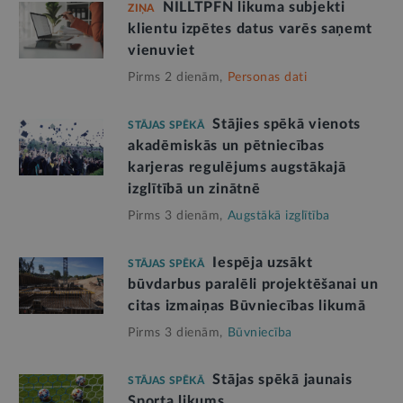
NILLTPFN likuma subjekti
ZIŅA
klientu izpētes datus varēs saņemt
vienuviet
Pirms 2 dienām,
Personas dati
Stājies spēkā vienots
STĀJAS SPĒKĀ
akadēmiskās un pētniecības
karjeras regulējums augstākajā
izglītībā un zinātnē
Pirms 3 dienām,
Augstākā izglītība
Iespēja uzsākt
STĀJAS SPĒKĀ
būvdarbus paralēli projektēšanai un
citas izmaiņas Būvniecības likumā
Pirms 3 dienām,
Būvniecība
Stājas spēkā jaunais
STĀJAS SPĒKĀ
Sporta likums