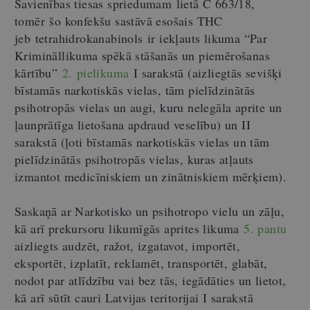
Savienības tiesas spriedumam lietā C 663/18,
tomēr šo konfekšu sastāvā esošais THC
jeb tetrahidrokanabinols ir iekļauts likuma “Par
Krimināllikuma spēkā stāšanās un piemērošanas
kārtību”
2. pielikuma
I sarakstā (aizliegtās sevišķi
bīstamās narkotiskās vielas, tām pielīdzinātās
psihotropās vielas un augi, kuru nelegāla aprite un
ļaunprātīga lietošana apdraud veselību) un II
sarakstā (ļoti bīstamās narkotiskās vielas un tām
pielīdzinātās psihotropās vielas, kuras atļauts
izmantot medicīniskiem un zinātniskiem mērķiem).
Saskaņā ar Narkotisko un psihotropo vielu un zāļu,
kā arī prekursoru likumīgās aprites likuma
5. pantu
aizliegts audzēt, ražot, izgatavot, importēt,
eksportēt, izplatīt, reklamēt, transportēt, glabāt,
nodot par atlīdzību vai bez tās, iegādāties un lietot,
kā arī sūtīt cauri Latvijas teritorijai I sarakstā