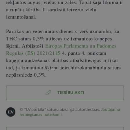
iekļautos augus, vielas un zāles. Tāpat šajā likumā ir
atrunāta kārtība II sarakstā ietverto vielu
izmantošanai.
Pārtikas un veterinārais dienests vērš uzmanību, ka
THC saturs 0,3% attiecas uz izmantoto kaņepes
šķirni. Atbilstoši
Eiropas Parlamenta un Padomes
Regulas (ES) 2021/2115
4. panta 4. punktam
kaņepju audzēšanas platības atbalsttiesīgas ir tikai
tad, ja izmantoto šķirņu tetrahidrokanabinola saturs
nepārsniedz 0,3%.
TIESĪBU AKTI
© "LV portāla" saturu aizsargā autortiesības.
Jautājumu
iesniegšanas noteikumi