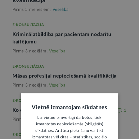
kvalifikācija
Pirms 5 mēnešiem,
Veselība
E-KONSULTĀCIJA
Kriminālatbildība par pacientam nodarītu
kaitējumu
Pirms 3 nedēļām,
Veselība
E-KONSULTĀCIJA
Māsas profesijai nepieciešamā kvalifikācija
Pirms 3 nedēļām,
Veselība
E-KONSULTĀCIJA
Vietnē izmantojam sīkdatnes
Ko darīt, ja atsaka uzsākt kriminālprocesu
1
Lai vietne pilnvērtīgi darbotos, tiek
Pirms mēneša,
Veselība
izmantotas nepieciešamās (obligātās)
sīkdatnes. Ar Jūsu piekrišanu var tikt
E-KONSULTĀCIJA
izmantotas vēl citas – statistikas, sociālo