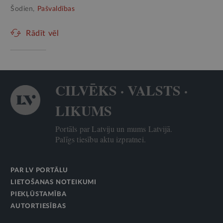
Šodien,
Pašvaldības
Rādīt vēl
CILVĒKS · VALSTS ·
LIKUMS
Portāls par Latviju un mums Latvijā.
Palīgs tiesību aktu izpratnei.
PAR LV PORTĀLU
LIETOŠANAS NOTEIKUMI
PIEKĻŪSTAMĪBA
AUTORTIESĪBAS