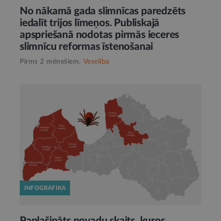
No nākamā gada slimnīcas paredzēts
iedalīt trijos līmeņos. Publiskajā
apspriešanā nodotas pirmās ieceres
slimnīcu reformas īstenošanai
Pirms 2 mēnešiem,
Veselība
INFOGRAFIKA
Paplašināts novadu skaits, kuros