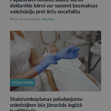
deklarētie bērni var saņemt bezmaksas
vakcināciju pret ērču encefalītu
Pirms 4 mēnešiem,
Veselība
STĀJAS SPĒKĀ
Skaistumkopšanas pakalpojumu
sniedzējiem būs jānorāda iegūtā