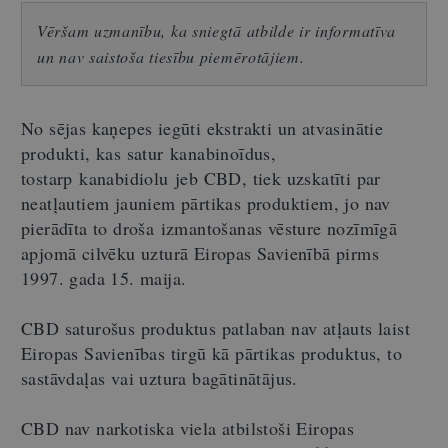
Vēršam uzmanību, ka sniegtā atbilde ir informatīva
un nav saistoša tiesību piemērotājiem.
No sējas kaņepes iegūti ekstrakti un atvasinātie
produkti, kas satur kanabinoīdus,
tostarp kanabidiolu jeb CBD, tiek uzskatīti par
neatļautiem jauniem pārtikas produktiem, jo nav
pierādīta to droša izmantošanas vēsture nozīmīgā
apjomā cilvēku uzturā Eiropas Savienībā pirms
1997. gada 15. maija.
CBD saturošus produktus patlaban nav atļauts laist
Eiropas Savienības tirgū kā pārtikas produktus, to
sastāvdaļas vai uztura bagātinātājus.
CBD nav narkotiska viela atbilstoši Eiropas