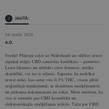
JAUTĀ:
J
04. maijā, 2026
A.D.
Sveiki! Plānoju ceļot uz Nīderlandi un vēlētos atvest
atpakaļ mājās CBD saturošas konfektes
–
gummies
.
Lasot likumus un atbildes citos forumos, netiku
skaidrībā, vai
ta
s ir atļauts. Saprotu, ka nedrīkst
ievest neko, kas satur virs 0,3% THC, visam jābūt
oriģinālajā iepakojumā, ar skaidriem marķējumiem
un pirkuma dokumentam pa rokai.
M
ani mulsina
, ka
viss ir atrunāts par CBD kosmētikā un
elektroniskajās smēķēšanas ierīcēs. Taču par CBD