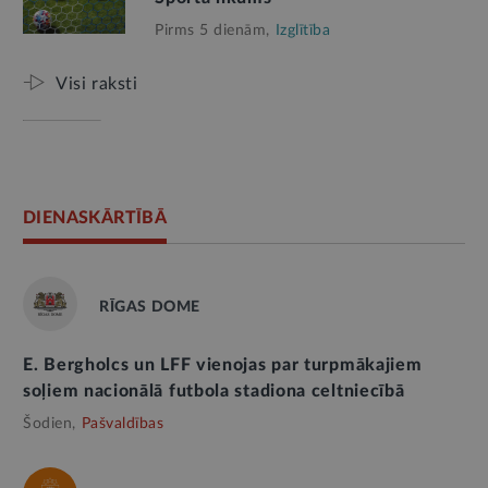
Pirms 5 dienām,
Izglītība
Visi raksti
DIENASKĀRTĪBĀ
RĪGAS DOME
E. Bergholcs un LFF vienojas par turpmākajiem
soļiem nacionālā futbola stadiona celtniecībā
Šodien,
Pašvaldības