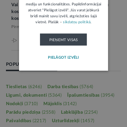
mediju un funkcionalitātes. Papildinformācijai
Vai ziepes, kurām netiek piedēvētas papildu
atveriet "Pielāgot izvēli". Jūs varat jebkurā
kosmētiskās īpašības, uzskatāmas par
brīdī mainīt savu izvēli, atgriežoties šajā
kosmētikas līdzekli
vietnē. Plašāk –
sīkdatņu politikā
.
Pirms 3 mēnešiem,
Veselība
PIEŅEMT VISAS
Viss par šo tēmu
PIELĀGOT IZVĒLI
POPULĀRĀKĀS TĒMAS
Tieslietas
(6246)
Darba tiesības
(5764)
Līgumi, dokumenti
(5364)
Īpašumtiesības
(3954)
Nodokļi
(3710)
Mājoklis
(3142)
Parādu piedziņa
(2558)
Labklājība
(2254)
Pašvaldības
(2217)
Uzturlīdzekļi
(1457)