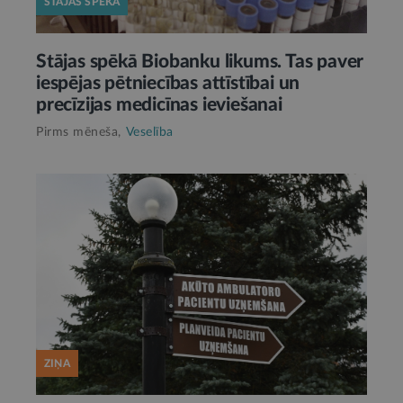
STĀJAS SPĒKĀ
Stājas spēkā Biobanku likums. Tas paver
iespējas pētniecības attīstībai un
precīzijas medicīnas ieviešanai
Pirms mēneša,
Veselība
ZIŅA