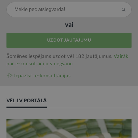
vai
UZDOT JAUTĀJUMU
Šomēnes iespējams uzdot vēl 182 jautājumus.
Vairāk
par e‑konsultāciju sniegšanu
Iepazīsti e-konsultācijas
VĒL LV PORTĀLĀ