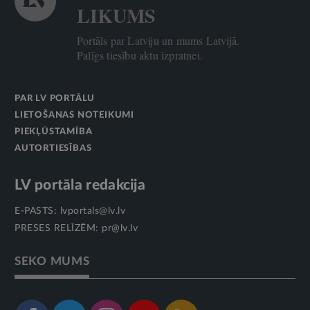
LIKUMS
Portāls par Latviju un mums Latvijā.
Palīgs tiesību aktu izpratnei.
PAR LV PORTĀLU
LIETOŠANAS NOTEIKUMI
PIEKĻŪSTAMĪBA
AUTORTIESĪBAS
LV portāla redakcija
E-PASTS:
lvportals@lv.lv
PRESES RELĪZĒM:
pr@lv.lv
SEKO MUMS