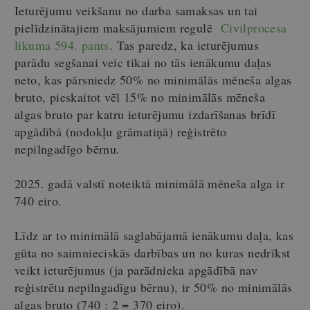
Ieturējumu veikšanu no darba samaksas un tai
pielīdzinātajiem maksājumiem regulē
Civilprocesa
likuma 594. pants
.
Tas paredz, ka ieturējumus
parādu segšanai veic tikai no tās ienākumu daļas
neto, kas pārsniedz 50% no minimālās mēneša algas
bruto, pieskaitot vēl 15% no minimālās mēneša
algas bruto par katru ieturējumu izdarīšanas brīdī
apgādībā (nodokļu grāmatiņā) reģistrēto
nepilngadīgo bērnu.
2025. gadā valstī noteiktā minimālā mēneša alga ir
740 eiro.
Līdz ar to minimālā saglabājamā ienākumu daļa, kas
gūta no saimnieciskās darbības un no kuras nedrīkst
veikt ieturējumus (ja parādnieka apgādībā nav
reģistrētu nepilngadīgu bērnu), ir 50% no minimālās
algas bruto (740 : 2 = 370 eiro).