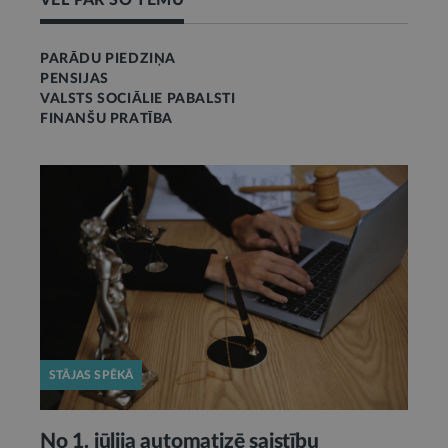
VĒL PAR ŠO TĒMU
PARĀDU PIEDZIŅA
PENSIJAS
VALSTS SOCIĀLIE PABALSTI
FINANŠU PRATĪBA
STĀJAS SPĒKĀ
No 1. jūlija automatizē saistību