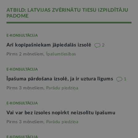
ATBILD: LATVIJAS ZVĒRINĀTU TIESU IZPILDĪTĀJU
PADOME
E-KONSULTĀCIJA
Arī kopīpašniekam jāpiedalās izsolē
2
Pirms 2 mēnešiem,
Īpašumtiesības
E-KONSULTĀCIJA
Īpašuma pārdošana izsolē, ja ir uztura līgums
1
Pirms 3 mēnešiem,
Parādu piedziņa
E-KONSULTĀCIJA
Vai var bez izsoles nopirkt neizsolītu īpašumu
Pirms 3 mēnešiem,
Parādu piedziņa
E-KONSULTĀCIJA