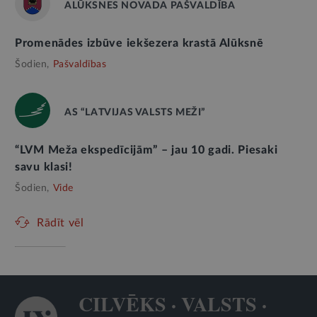
ALŪKSNES NOVADA PAŠVALDĪBA
Promenādes izbūve iekšezera krastā Alūksnē
Šodien,
Pašvaldības
AS “LATVIJAS VALSTS MEŽI”
“LVM Meža ekspedīcijām” – jau 10 gadi. Piesaki
savu klasi!
Šodien,
Vide
Rādīt vēl
CILVĒKS · VALSTS ·