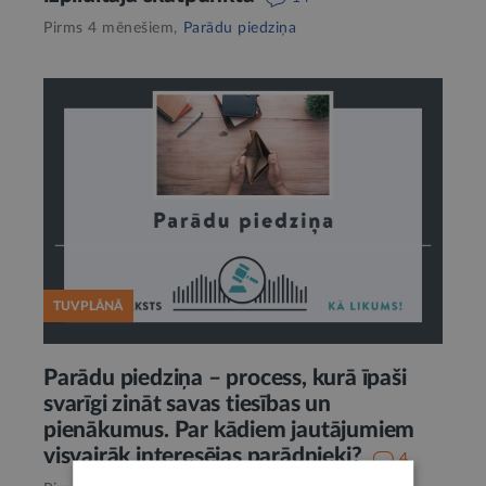
Pirms 4 mēnešiem,
Parādu piedziņa
TUVPLĀNĀ
Parādu piedziņa – process, kurā īpaši
svarīgi zināt savas tiesības un
pienākumus. Par kādiem jautājumiem
visvairāk interesējas parādnieki?
4