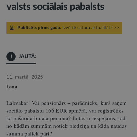
valsts sociālais pabalsts
Publicēts pirms gada.
Izvērtē satura aktualitāti! >>
JAUTĀ:
J
11. martā, 2025
Lana
Labvakar! Vai pensionārs – parādnieks, kurš saņem
sociālo pabalstu 166 EUR apmērā, var reģistrēties
kā pašnodarbināta persona? Ja tas ir iespējams, tad
no kādām summām notiek piedziņa un kāda naudas
summa paliek pāri?