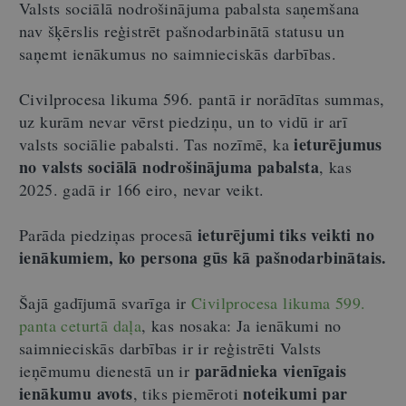
Valsts sociālā nodrošinājuma pabalsta saņemšana
nav šķērslis reģistrēt pašnodarbinātā statusu un
saņemt ienākumus no saimnieciskās darbības.
Civilprocesa likuma 596. pantā ir norādītas summas,
uz kurām nevar vērst piedziņu, un to vidū ir arī
ieturējumus
valsts sociālie pabalsti. Tas nozīmē, ka
no valsts sociālā nodrošinājuma pabalsta
, kas
2025. gadā ir 166 eiro, nevar veikt.
ieturējumi tiks veikti no
Parāda piedziņas procesā
ienākumiem, ko persona gūs kā pašnodarbinātais.
Šajā gadījumā svarīga ir
Civilprocesa likuma 599.
panta ceturtā daļa
, kas nosaka: Ja ienākumi no
saimnieciskās darbības ir ir reģistrēti Valsts
parādnieka vienīgais
ieņēmumu dienestā un ir
ienākumu avots
noteikumi par
, tiks piemēroti