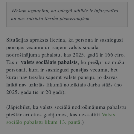
Vēršam uzmanību, ka sniegtā atbilde ir informatīva
un nav saistoša tiesību piemērotājiem.
Situācijas apraksts liecina, ka persona ir sasniegusi
pensijas vecumu un saņem valsts sociālā
nodrošinājuma pabalstu, kas 2025. gadā ir 166 eiro.
valsts sociālais pabalsts
Tas ir
, ko piešķir uz mūžu
personai, kura ir sasniegusi pensijas vecumu, bet
kurai nav tiesību saņemt valsts pensiju, jo dzīves
laikā nav uzkrāts likumā noteiktais darba stāžs (no
2025. gada tie ir 20 gadi).
(Jāpiebilst, ka valsts sociālā nodrošinājuma pabalstu
piešķir arī citos gadījumos, kas uzskaitīti
Valsts
sociālo pabalstu likum 13. pantā
.)