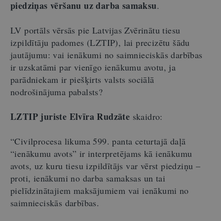
piedziņas vēršanu uz darba samaksu
.
LV portāls vērsās pie Latvijas Zvērinātu tiesu
izpildītāju padomes (LZTIP), lai precizētu šādu
jautājumu: vai ienākumi no saimnieciskās darbības
ir uzskatāmi par vienīgo ienākumu avotu, ja
parādniekam ir piešķirts valsts sociālā
nodrošinājuma pabalsts?
LZTIP juriste
Elvīra Rudzāte
skaidro:
“Civilprocesa likuma 599. panta ceturtajā daļā
“ienākumu avots” ir interpretējams kā ienākumu
avots, uz kuru tiesu izpildītājs var vērst piedziņu –
proti, ienākumi no darba samaksas un tai
pielīdzinātajiem maksājumiem vai ienākumi no
saimnieciskās darbības.