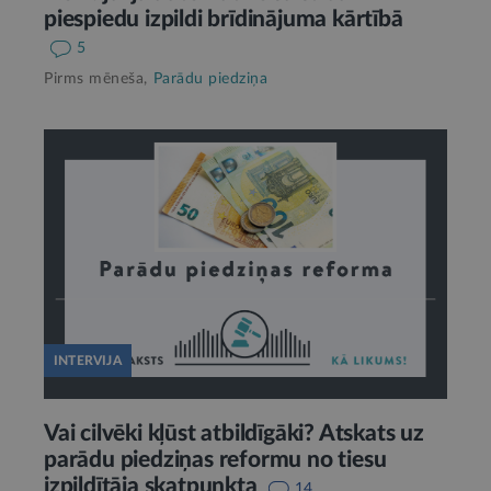
piespiedu izpildi brīdinājuma kārtībā
5
Pirms mēneša,
Parādu piedziņa
INTERVIJA
Vai cilvēki kļūst atbildīgāki? Atskats uz
parādu piedziņas reformu no tiesu
izpildītāja skatpunkta
14