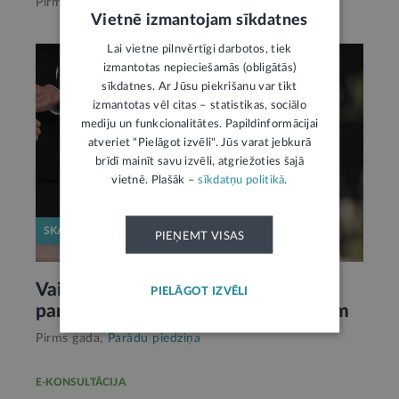
Pirms 9 mēnešiem,
Parādu piedziņa
Vietnē izmantojam sīkdatnes
Lai vietne pilnvērtīgi darbotos, tiek
izmantotas nepieciešamās (obligātās)
sīkdatnes. Ar Jūsu piekrišanu var tikt
izmantotas vēl citas – statistikas, sociālo
mediju un funkcionalitātes. Papildinformācijai
atveriet "Pielāgot izvēli". Jūs varat jebkurā
brīdī mainīt savu izvēli, atgriežoties šajā
vietnē. Plašāk –
sīkdatņu politikā
.
SKAIDROJUMS
PIEŅEMT VISAS
Vai mantiniekiem jāatmaksā aizgājēja
PIELĀGOT IZVĒLI
parāds Uzturlīdzekļu garantiju fondam
Pirms gada,
Parādu piedziņa
E-KONSULTĀCIJA