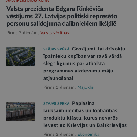
AMATPERSONAS RUNA
Valsts prezidenta Edgara Rinkēviča
vēstījums 27. Latvijas politiski represēto
personu salidojuma dalībniekiem Ikšķilē
Pirms 2 dienām,
Valsts vērtības
Grozījumi, lai dzīvokļu
STĀJAS SPĒKĀ
īpašnieku kopības var savā vārdā
slēgt līgumus par atbalsta
programmas aizdevumu māju
atjaunošanai
Pirms 2 dienām,
Mājoklis
Paplašina
STĀJAS SPĒKĀ
lauksaimniecības un lopbarības
produktu klāstu, kurus nevarēs
ievest no Krievijas un Baltkrievijas
Pirms 2 dienām,
Ekonomika