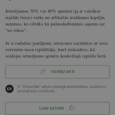
Ieturējumus 30% vai 40% apmērā (ja ir vairākas
izpildu lietas) veiks no atlikušās ienākumu kopējās
summas, ko cilvēks kā pašnodarbinātais saņems uz
“uz rokas”.
Ja ir radušies jautājumi, ieteicams sazināties ar savu
zvērinātu tiesu izpildītāju, kurš izskaidros, kā
veidojas ieturējumu apmērs konkrētajā izpildu lietā.
TIESĪBU AKTI
© "LV portāla" saturu aizsargā autortiesības.
Jautājumu
iesniegšanas noteikumi
LABS SATURS