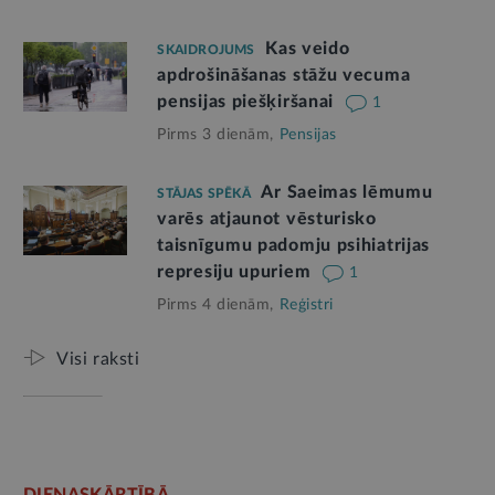
Kas veido
SKAIDROJUMS
apdrošināšanas stāžu vecuma
pensijas piešķiršanai
1
Pirms 3 dienām,
Pensijas
Ar Saeimas lēmumu
STĀJAS SPĒKĀ
varēs atjaunot vēsturisko
taisnīgumu padomju psihiatrijas
represiju upuriem
1
Pirms 4 dienām,
Reģistri
Visi raksti
DIENASKĀRTĪBĀ