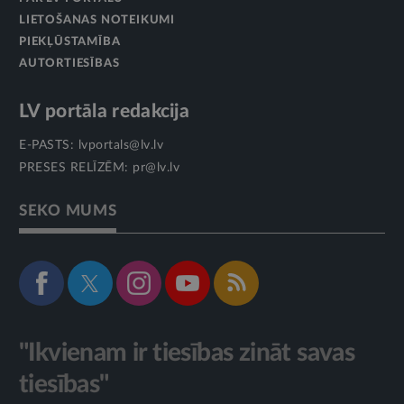
LIETOŠANAS NOTEIKUMI
PIEKĻŪSTAMĪBA
AUTORTIESĪBAS
LV portāla redakcija
E-PASTS:
lvportals@lv.lv
PRESES RELĪZĒM:
pr@lv.lv
SEKO MUMS
"Ikvienam ir tiesības zināt savas
tiesības"