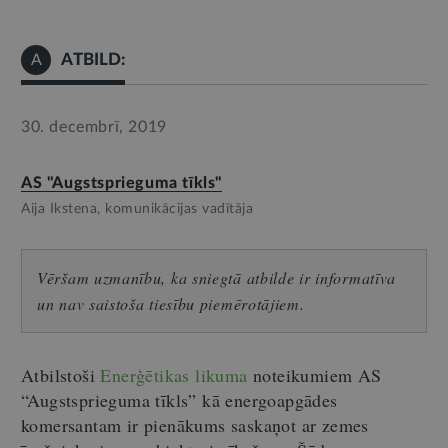
ATBILD:
A
30. decembrī, 2019
AS "Augstsprieguma tīkls"
Aija Ikstena, komunikācijas vadītāja
Vēršam uzmanību, ka sniegtā atbilde ir informatīva
un nav saistoša tiesību piemērotājiem.
Atbilstoši
Enerģētikas likuma
noteikumiem AS
“Augstsprieguma tīkls” kā energoapgādes
komersantam ir pienākums saskaņot ar zemes