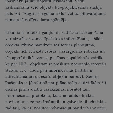
īpašnieku jaunu objektu ierīkošanu. Šādu
saskaņošanu veic objekta būvprojektēšanas stadijā
pats AS “Augstsprieguma tīkls” vai uz pilnvarojuma
pamata tā nolīgts darbuzņēmējs.
Likumā ir noteikti gadījumi, kad šādu saskaņošanu
var aizstāt ar zemes īpašnieka informēšanu, – šāda
objekta izbūve paredzēta teritorijas plānojumā,
objekts tiek ierīkots esošas aizsargjoslas robežās un
tās apgrūtinātās zemes platības nepalielinās vairāk
kā par 10%, objektam ir piešķirts nacionālo interešu
statuss u. c. Tāda pati informēšanas kārtība ir
attiecināma arī uz esošu objektu pārbūvi. Zemes
īpašnieks ir jāinformē par plānotajām aktivitātēm 30
dienas pirms darbu uzsākšanas, nosūtot tam
informēšanas protokolu, kurā norādīts objekta
novietojums zemes īpašumā un galvenie tā tehniskie
rādītāji, kā arī nosūtot informāciju par darbu veicēju.