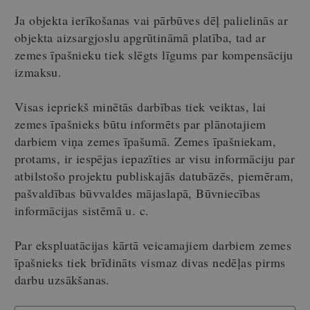
Ja objekta ierīkošanas vai pārbūves dēļ palielinās ar
objekta aizsargjoslu apgrūtināmā platība, tad ar
zemes īpašnieku tiek slēgts līgums par kompensāciju
izmaksu.
Visas iepriekš minētās darbības tiek veiktas, lai
zemes īpašnieks būtu informēts par plānotajiem
darbiem viņa zemes īpašumā. Zemes īpašniekam,
protams, ir iespējas iepazīties ar visu informāciju par
atbilstošo projektu publiskajās datubāzēs, piemēram,
pašvaldības būvvaldes mājaslapā, Būvniecības
informācijas sistēmā u. c.
Par ekspluatācijas kārtā veicamajiem darbiem zemes
īpašnieks tiek brīdināts vismaz divas nedēļas pirms
darbu uzsākšanas.