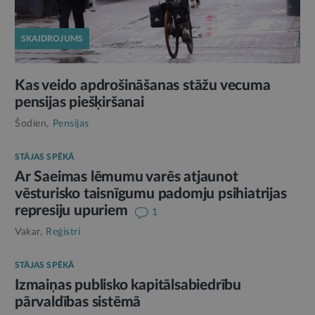
SKAIDROJUMS
Kas veido apdrošināšanas stāžu vecuma
pensijas piešķiršanai
Šodien,
Pensijas
STĀJAS SPĒKĀ
Ar Saeimas lēmumu varēs atjaunot
vēsturisko taisnīgumu padomju psihiatrijas
represiju upuriem
1
Vakar,
Reģistri
STĀJAS SPĒKĀ
Izmaiņas publisko kapitālsabiedrību
pārvaldības sistēmā