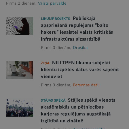
Pirms 2 dienām,
Valsts pārvalde
Publiskajā
LIKUMPROJEKTS
apspriešanā regulējums “balto
hakeru” iesaistei valsts kritiskās
infrastruktūras aizsardzībā
Pirms 3 dienām,
Drošība
NILLTPFN likuma subjekti
ZIŅA
klientu izpētes datus varēs saņemt
vienuviet
Pirms 3 dienām,
Personas dati
Stājies spēkā vienots
STĀJAS SPĒKĀ
akadēmiskās un pētniecības
karjeras regulējums augstākajā
izglītībā un zinātnē