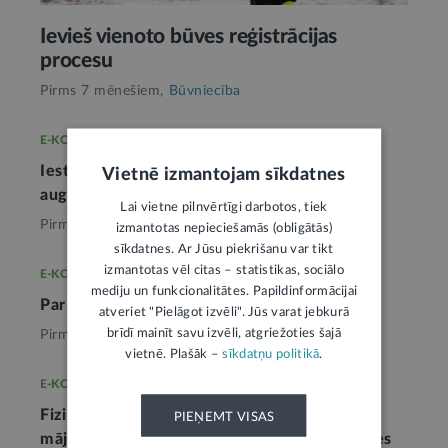
Ievieš vienoto būves reģistrācijas
procesu
Pirms 7 mēnešiem,
Būvniecība
E-KONSULTĀCIJA
Iestādes faktisko bezdarbību var pārsūdzēt
Vietnē izmantojam sīkdatnes
augstākai vadībai
Lai vietne pilnvērtīgi darbotos, tiek
Pirms mēneša,
Būvniecība
izmantotas nepieciešamās (obligātās)
sīkdatnes. Ar Jūsu piekrišanu var tikt
izmantotas vēl citas – statistikas, sociālo
E-KONSULTĀCIJA
mediju un funkcionalitātes. Papildinformācijai
Par nojumes būvniecību kopīpašumā
1
atveriet "Pielāgot izvēli". Jūs varat jebkurā
brīdī mainīt savu izvēli, atgriežoties šajā
Pirms 2 mēnešiem,
Būvniecība
vietnē. Plašāk –
sīkdatņu politikā
.
E-KONSULTĀCIJA
Fiziskās personas tiesības būvēt dzīvojamo
PIEŅEMT VISAS
māju bez obligātas būvkomersanta piesaistes