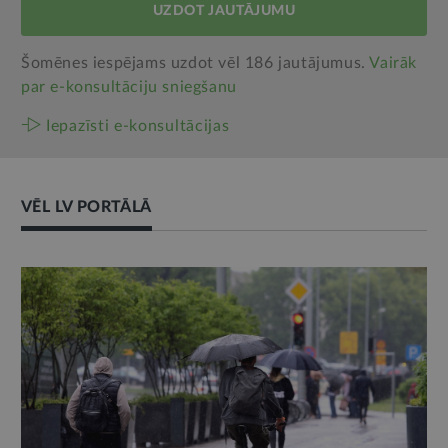
UZDOT JAUTĀJUMU
Šomēnes iespējams uzdot vēl 186 jautājumus.
Vairāk
par e‑konsultāciju sniegšanu
Iepazīsti e-konsultācijas
VĒL LV PORTĀLĀ