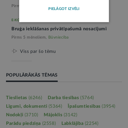
Pirms 2 mēnešiem,
Būvniecība
PIELĀGOT IZVĒLI
E-KONSULTĀCIJA
Bruģa ieklāšanas privātīpašumā nosacījumi
Pirms 5 mēnešiem,
Būvniecība
Viss par šo tēmu
POPULĀRĀKĀS TĒMAS
Tieslietas
(6246)
Darba tiesības
(5764)
Līgumi, dokumenti
(5364)
Īpašumtiesības
(3954)
Nodokļi
(3710)
Mājoklis
(3142)
Parādu piedziņa
(2558)
Labklājība
(2254)