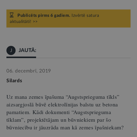
Publicēts pirms 6 gadiem.
Izvērtē satura
aktualitāti! >>
JAUTĀ:
J
06. decembrī, 2019
Silards
Uz mana zemes īpašuma “Augstsprieguma tīkls”
aizsargjoslā būvē elektrolīnijas balstu uz betona
pamatiem. Kādi dokumenti “Augstsprieguma
tīklam”, projektētājam un būvniekiem par šo
būvniecību ir jāuzrāda man kā zemes īpašniekam?