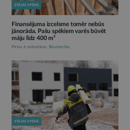
STĀJAS SPĒKĀ
Finansējuma izcelsme tomēr nebūs
jānorāda. Pašu spēkiem varēs būvēt
māju līdz 400 m²
Pirms 6 mēnešiem,
Būvniecība
STĀJAS SPĒKĀ