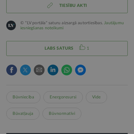
TIESĪBU AKTI
© "LV portāla" saturu aizsargā autortiesības.
Jautājumu
iesniegšanas noteikumi
LABS SATURS
1
Būvniecība
Energoresursi
Vide
Būvatļauja
Būvnormatīvi