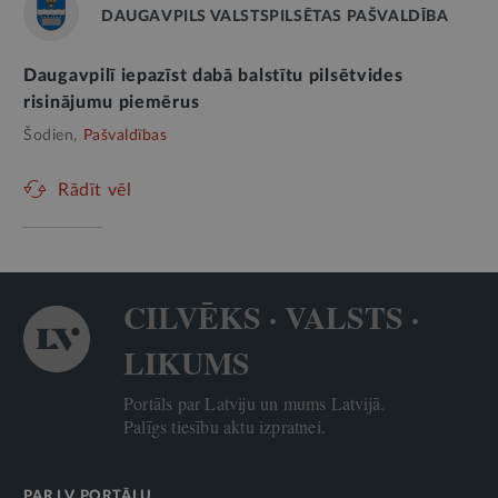
DAUGAVPILS VALSTSPILSĒTAS PAŠVALDĪBA
Daugavpilī iepazīst dabā balstītu pilsētvides
risinājumu piemērus
Šodien,
Pašvaldības
Rādīt vēl
CILVĒKS · VALSTS ·
LIKUMS
Portāls par Latviju un mums Latvijā.
Palīgs tiesību aktu izpratnei.
PAR LV PORTĀLU