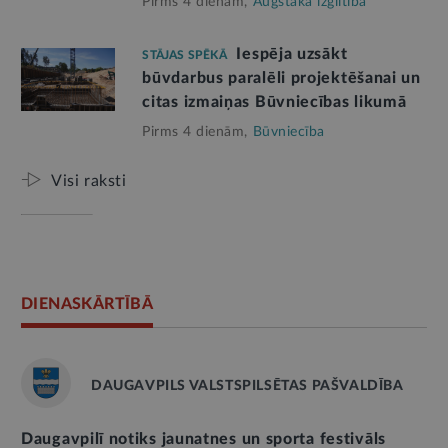
Pirms 4 dienām,
Augstākā izglītība
Iespēja uzsākt
STĀJAS SPĒKĀ
būvdarbus paralēli projektēšanai un
citas izmaiņas Būvniecības likumā
Pirms 4 dienām,
Būvniecība
Visi raksti
DIENASKĀRTĪBĀ
DAUGAVPILS VALSTSPILSĒTAS PAŠVALDĪBA
Daugavpilī notiks jaunatnes un sporta festivāls