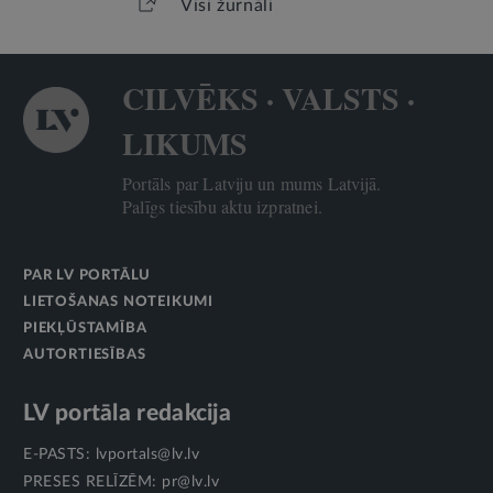
Visi žurnāli
CILVĒKS · VALSTS ·
LIKUMS
Portāls par Latviju un mums Latvijā.
Palīgs tiesību aktu izpratnei.
PAR LV PORTĀLU
LIETOŠANAS NOTEIKUMI
PIEKĻŪSTAMĪBA
AUTORTIESĪBAS
LV portāla redakcija
E-PASTS:
lvportals@lv.lv
PRESES RELĪZĒM:
pr@lv.lv