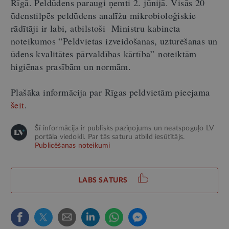
Rīgā. Peldūdens paraugi ņemti 2. jūnijā. Visās 20
ūdenstilpēs peldūdens analīžu mikrobioloģiskie
rādītāji ir labi, atbilstoši Ministru kabineta
noteikumos “Peldvietas izveidošanas, uzturēšanas un
ūdens kvalitātes pārvaldības kārtība” noteiktām
higiēnas prasībām un normām.
Plašāka informācija par Rīgas peldvietām pieejama
šeit
.
Šī informācija ir publisks paziņojums un neatspoguļo LV
portāla viedokli. Par tās saturu atbild iesūtītājs.
Publicēšanas noteikumi
LABS SATURS