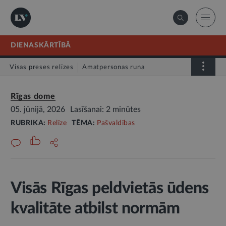
DIENASKĀRTĪBĀ
Visas preses relīzes
Amatpersonas runa
Atklātā vēstule
Relīze
Rīgas dome
05. jūnijā, 2026
Lasīšanai: 2 minūtes
RUBRIKA:
Relīze
TĒMA:
Pašvaldības
Visās Rīgas peldvietās ūdens
kvalitāte atbilst normām