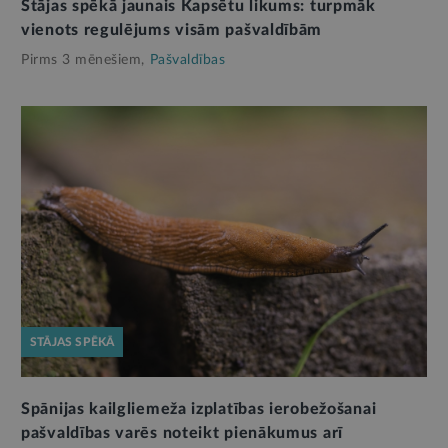
Stājas spēkā jaunais Kapsētu likums: turpmāk
vienots regulējums visām pašvaldībām
Pirms 3 mēnešiem,
Pašvaldības
STĀJAS SPĒKĀ
Spānijas kailgliemeža izplatības ierobežošanai
pašvaldības varēs noteikt pienākumus arī