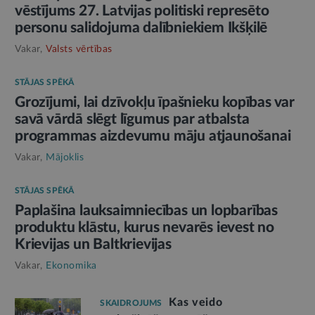
vēstījums 27. Latvijas politiski represēto
personu salidojuma dalībniekiem Ikšķilē
Vakar,
Valsts vērtības
STĀJAS SPĒKĀ
Grozījumi, lai dzīvokļu īpašnieku kopības var
savā vārdā slēgt līgumus par atbalsta
programmas aizdevumu māju atjaunošanai
Vakar,
Mājoklis
STĀJAS SPĒKĀ
Paplašina lauksaimniecības un lopbarības
produktu klāstu, kurus nevarēs ievest no
Krievijas un Baltkrievijas
Vakar,
Ekonomika
Kas veido
SKAIDROJUMS