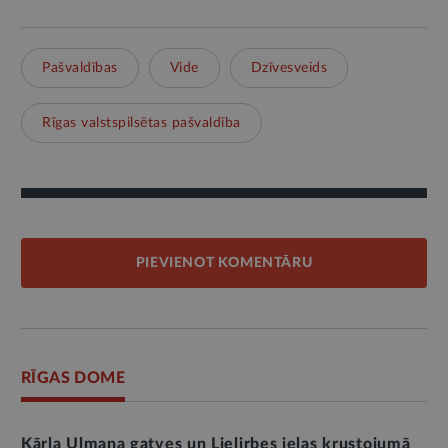
Pašvaldības
Vide
Dzīvesveids
Rīgas valstspilsētas pašvaldība
PIEVIENOT KOMENTĀRU
RĪGAS DOME
Kārļa Ulmaņa gatves un Lielirbes ielas krustojumā