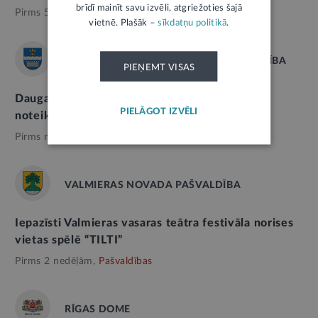
brīdī mainīt savu izvēli, atgriežoties šajā
Pirms 5 mēnešiem,
Pašvaldības
vietnē. Plašāk –
sīkdatņu politikā
.
DAUGAVPILS VALSTSPILSĒTAS PAŠVALDĪBA
PIEŅEMT VISAS
Daugavpils peldvietās ūdens kvalitāte atbilst
PIELĀGOT IZVĒLI
noteiktajām prasībām
Pirms nedēļas,
Pašvaldības
VALMIERAS NOVADA PAŠVALDĪBA
Iepazīsti Valmieras vasaras teātra festivāla norises
vietas spēlē “TILTI”
Pirms 2 nedēļām,
Pašvaldības
RĪGAS DOME