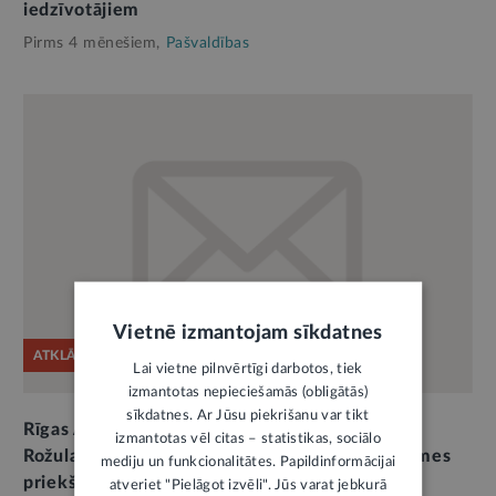
iedzīvotājiem
Pirms 4 mēnešiem,
Pašvaldības
Vietnē izmantojam sīkdatnes
ATKLĀTĀ VĒSTULE
Lai vietne pilnvērtīgi darbotos, tiek
izmantotas nepieciešamās (obligātās)
sīkdatnes. Ar Jūsu piekrišanu var tikt
Rīgas Apkaimju alianses atklātā vēstule par E.
izmantotas vēl citas – statistikas, sociālo
Rožulapas atstādināšanu no Būvniecības padomes
mediju un funkcionalitātes. Papildinformācijai
priekšsēdētājas amata
atveriet "Pielāgot izvēli". Jūs varat jebkurā