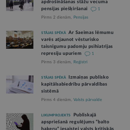
apdrošināšanas stāžu vecuma
pensijas piešķiršanai
1
Pirms 2 dienām,
Pensijas
Ar Saeimas lēmumu
STĀJAS SPĒKĀ
varēs atjaunot vēsturisko
taisnīgumu padomju psihiatrijas
represiju upuriem
1
Pirms 3 dienām,
Reģistri
Izmaiņas publisko
STĀJAS SPĒKĀ
kapitālsabiedrību pārvaldības
sistēmā
Pirms 4 dienām,
Valsts pārvalde
Publiskajā
LIKUMPROJEKTS
apspriešanā regulējums “balto
hakeru” iesaistei valsts kritiskās