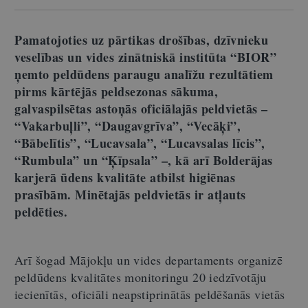
Pamatojoties uz pārtikas drošības, dzīvnieku
veselības un vides zinātniskā institūta “BIOR”
ņemto peldūdens paraugu analīžu rezultātiem
pirms kārtējās peldsezonas sākuma,
galvaspilsētas astoņās oficiālajās peldvietās
–
“Vakarbuļli”, “Daugavgrīva”, “Vecāķi”,
“Bābelītis”, “Lucavsala”, “Lucavsalas līcis”,
“Rumbula” un “Ķīpsala”
–
, kā arī Bolderājas
karjerā ūdens kvalitāte atbilst higiēnas
prasībām. Minētajās peldvietās ir atļauts
peldēties.
Arī šogad Mājokļu un vides departaments organizē
peldūdens kvalitātes monitoringu 20 iedzīvotāju
iecienītās, oficiāli neapstiprinātās peldēšanās vietās