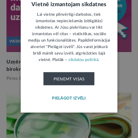
Vietnē izmantojam sīkdatnes
Lai vietne pilnvērtīgi darbotos, tiek
izmantotas nepieciešamās (obligātās)
sīkdatnes. Ar Jūsu piekrišanu var tikt
izmantotas vēl citas – statistikas, sociālo
mediju un funkcionalitātes. Papildinformācijai
VIEDOKLIS
atveriet "Pielāgot izvēli". Jūs varat jebkurā
brīdī mainīt savu izvēli, atgriežoties šajā
vietnē. Plašāk –
sīkdatņu politikā
.
Uzņēmumu dati bez maksas nozīmē mazāk
birokrātijas, vairāk drošības
Pirms 8 mēnešiem,
Reģistri
PIEŅEMT VISAS
PIELĀGOT IZVĒLI