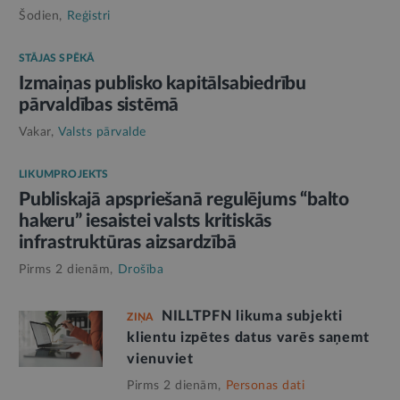
Šodien,
Reģistri
STĀJAS SPĒKĀ
Izmaiņas publisko kapitālsabiedrību
pārvaldības sistēmā
Vakar,
Valsts pārvalde
LIKUMPROJEKTS
Publiskajā apspriešanā regulējums “balto
hakeru” iesaistei valsts kritiskās
infrastruktūras aizsardzībā
Pirms 2 dienām,
Drošība
NILLTPFN likuma subjekti
ZIŅA
klientu izpētes datus varēs saņemt
vienuviet
Pirms 2 dienām,
Personas dati