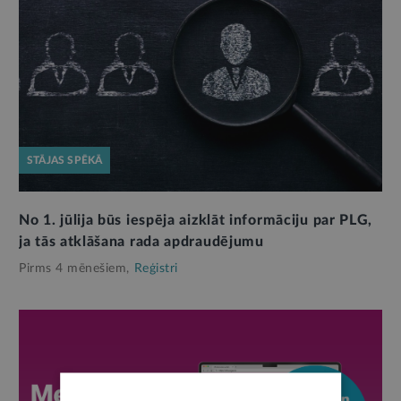
STĀJAS SPĒKĀ
No 1. jūlija būs iespēja aizklāt informāciju par PLG,
ja tās atklāšana rada apdraudējumu
Pirms 4 mēnešiem,
Reģistri