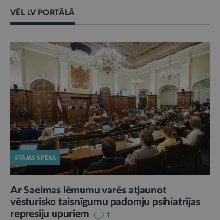
VĒL LV PORTĀLĀ
STĀJAS SPĒKĀ
Ar Saeimas lēmumu varēs atjaunot
vēsturisko taisnīgumu padomju psihiatrijas
represiju upuriem
1