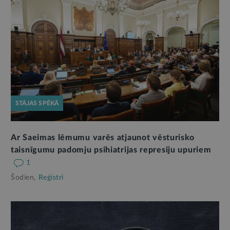
STĀJAS SPĒKĀ
Ar Saeimas lēmumu varēs atjaunot vēsturisko
taisnīgumu padomju psihiatrijas represiju upuriem
1
Šodien,
Reģistri