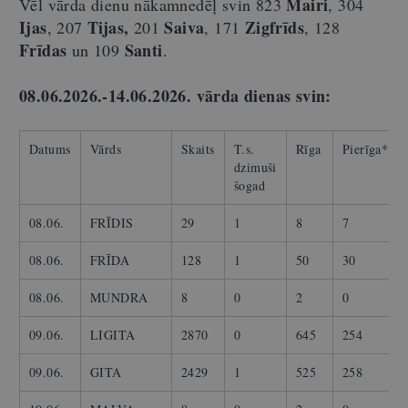
Mairi
Vēl vārda dienu nākamnedēļ svin 823
, 304
Ijas
Tijas,
Saiva
Zigfrīds
, 207
201
, 171
, 128
Frīdas
Santi
un 109
.
08.06.2026.-14.06.2026.
vārda dienas svin:
Datums
Vārds
Skaits
T.s.
Rīga
Pierīga*
dzimuši
šogad
08.06.
FRĪDIS
29
1
8
7
08.06.
FRĪDA
128
1
50
30
08.06.
MUNDRA
8
0
2
0
09.06.
LIGITA
2870
0
645
254
09.06.
GITA
2429
1
525
258