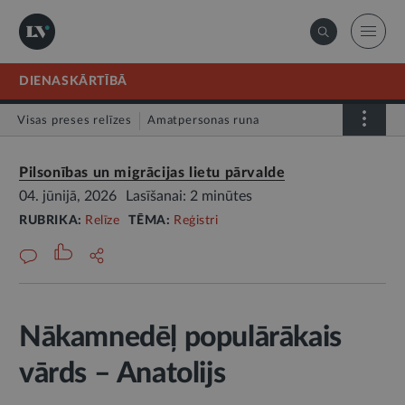
DIENASKĀRTĪBĀ
Visas preses relīzes
Amatpersonas runa
Atklātā vēstule
Relīze
Pilsonības un migrācijas lietu pārvalde
04. jūnijā, 2026
Lasīšanai: 2 minūtes
RUBRIKA:
Relīze
TĒMA:
Reģistri
Nākamnedēļ populārākais
vārds – Anatolijs