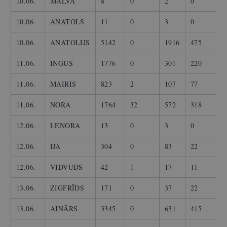
10.06.
MALVA
8
0
2
0
10.06.
ANATOLS
11
0
3
0
10.06.
ANATOLIJS
5142
0
1916
475
11.06.
INGUS
1776
0
301
220
11.06.
MAIRIS
823
2
107
77
11.06.
NORA
1764
32
572
318
12.06.
LENORA
13
0
3
0
12.06.
IJA
304
0
83
22
12.06.
VIDVUDS
42
1
17
11
13.06.
ZIGFRĪDS
171
0
37
22
13.06.
AINĀRS
3345
0
631
415