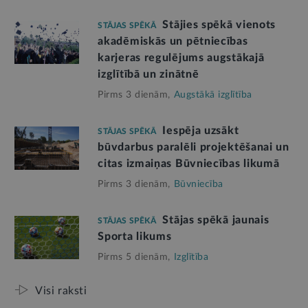
Stājies spēkā vienots
STĀJAS SPĒKĀ
akadēmiskās un pētniecības
karjeras regulējums augstākajā
izglītībā un zinātnē
Pirms 3 dienām,
Augstākā izglītība
Iespēja uzsākt
STĀJAS SPĒKĀ
būvdarbus paralēli projektēšanai un
citas izmaiņas Būvniecības likumā
Pirms 3 dienām,
Būvniecība
Stājas spēkā jaunais
STĀJAS SPĒKĀ
Sporta likums
Pirms 5 dienām,
Izglītība
Visi raksti