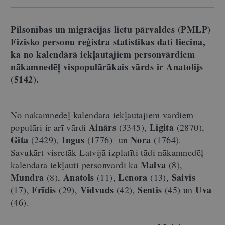
Pilsonības un migrācijas lietu pārvaldes (PMLP)
Fizisko personu reģistra statistikas dati liecina,
ka no kalendārā iekļautajiem personvārdiem
nākamnedēļ vispopulārākais vārds ir
Anatolijs
(5142).
No nākamnedēļ kalendārā iekļautajiem vārdiem
Ainārs
Ligita
populāri ir arī vārdi
(3345),
(2870),
Gita
Ingus
Nora
(2429),
(1776) un
(1764).
Savukārt visretāk Latvijā izplatīti tādi nākamnedēļ
Malva
kalendārā iekļauti personvārdi kā
(8),
Mundra
Anatols
Lenora
Saivis
(8),
(11),
(13),
Frīdis
Vidvuds
Sentis
Uva
(17),
(29),
(42),
(45) un
(46).