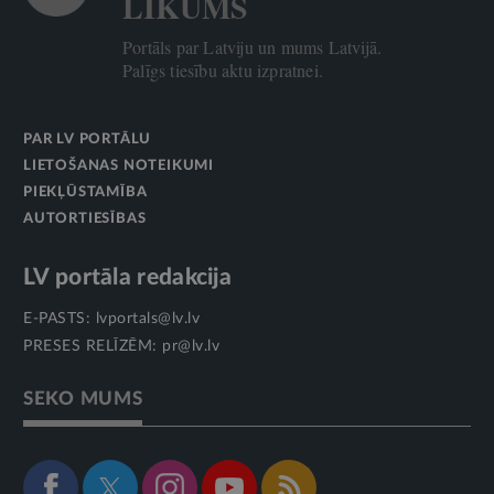
LIKUMS
Portāls par Latviju un mums Latvijā.
Palīgs tiesību aktu izpratnei.
PAR LV PORTĀLU
LIETOŠANAS NOTEIKUMI
PIEKĻŪSTAMĪBA
AUTORTIESĪBAS
LV portāla redakcija
E-PASTS:
lvportals@lv.lv
PRESES RELĪZĒM:
pr@lv.lv
SEKO MUMS