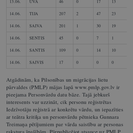
13.06.
UVA
46
0
17
13
14.06.
TIJA
207
2
47
23
14.06.
SAIVA
201
1
30
19
14.06.
SENTIS
45
0
7
1
14.06.
SANTIS
109
0
14
10
14.06.
SAIVIS
17
0
0
0
Atgādinām, ka Pilsonības un migrācijas lietu
pārvaldes (PMLP) mājas lapā www.pmlp.gov.lv ir
pieejama Personvārdu datu bāze. Tajā jebkurš
interesents var uzzināt, cik personu reģistrētas
Iedzīvotāju reģistrā ar konkrētu vārdu, un iepazīties
ar teātra kritiķa un personvārdu pētnieka Gunnara
Treimaņa pētījumiem par vārda saistību ar personas
rakstura īpašībām. Pārpublicējot atsauce uz PMLP