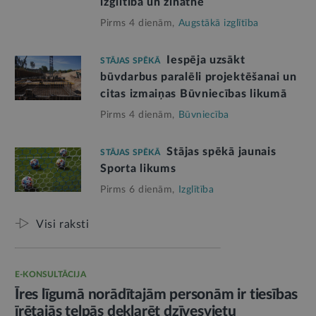
izglītībā un zinātnē
Pirms 4 dienām,
Augstākā izglītība
Iespēja uzsākt
STĀJAS SPĒKĀ
būvdarbus paralēli projektēšanai un
citas izmaiņas Būvniecības likumā
Pirms 4 dienām,
Būvniecība
Stājas spēkā jaunais
STĀJAS SPĒKĀ
Sporta likums
Pirms 6 dienām,
Izglītība
Visi raksti
E-KONSULTĀCIJA
Īres līgumā norādītajām personām ir tiesības
īrētajās telpās deklarēt dzīvesvietu