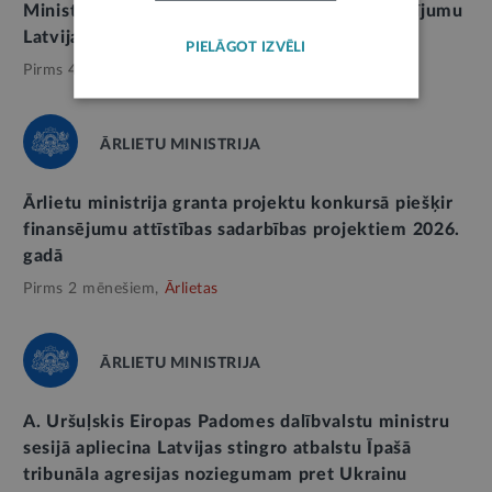
Ministru kabineta Atzinības rakstus par ieguldījumu
Latvijas valstiskuma stiprināšanā
PIELĀGOT IZVĒLI
Pirms 4 nedēļām,
Ārlietas
ĀRLIETU MINISTRIJA
Ārlietu ministrija granta projektu konkursā piešķir
finansējumu attīstības sadarbības projektiem 2026.
gadā
Pirms 2 mēnešiem,
Ārlietas
ĀRLIETU MINISTRIJA
A. Uršuļskis Eiropas Padomes dalībvalstu ministru
sesijā apliecina Latvijas stingro atbalstu Īpašā
tribunāla agresijas noziegumam pret Ukrainu