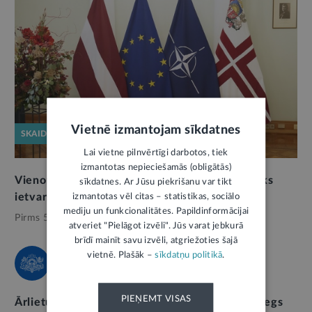
Vietnē izmantojam sīkdatnes
SKAIDROJUMS
Lai vietne pilnvērtīgi darbotos, tiek
izmantotas nepieciešamās (obligātās)
Vienota ārpolitika – konstitucionāls un politisks
sīkdatnes. Ar Jūsu piekrišanu var tikt
ietvars
izmantotas vēl citas – statistikas, sociālo
mediju un funkcionalitātes. Papildinformācijai
Pirms 5 mēnešiem,
Ārlietas
atveriet "Pielāgot izvēli". Jūs varat jebkurā
brīdī mainīt savu izvēli, atgriežoties šajā
vietnē. Plašāk –
sīkdatņu politikā
.
ĀRLIETU MINISTRIJA
PIEŅEMT VISAS
Ārlietu ministre diasporas organizācijām pasniegs