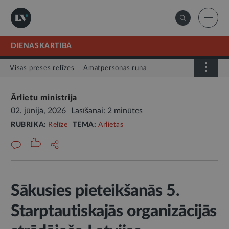
DIENASKĀRTĪBĀ
Visas preses relīzes
Amatpersonas runa
Atklātā vēstule
Relīze
Ārlietu ministrija
02. jūnijā, 2026
Lasīšanai: 2 minūtes
RUBRIKA:
Relīze
TĒMA:
Ārlietas
Sākusies pieteikšanās 5.
Starptautiskajās organizācijās