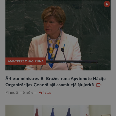
AMATPERSONAS RUNA
Ārlietu ministres B. Bražes runa Apvienoto Nāciju
Organizācijas Ģenerālajā asamblejā Ņujorkā
Pirms 5 mēnešiem,
Ārlietas