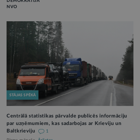
DEMOKRĀTIJA
NVO
STĀJAS SPĒKĀ
Centrālā statistikas pārvalde publicēs informāciju
par uzņēmumiem, kas sadarbojas ar Krieviju un
Baltkrieviju
1