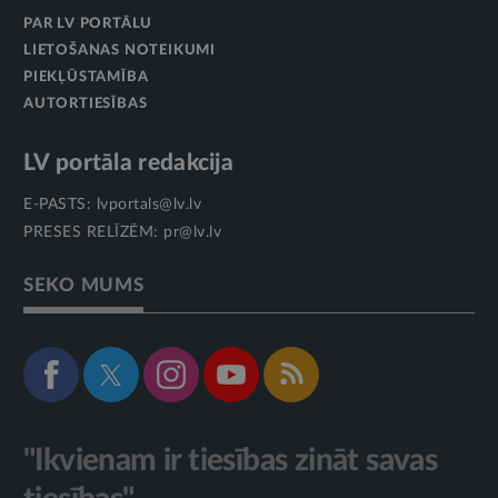
PAR LV PORTĀLU
LIETOŠANAS NOTEIKUMI
PIEKĻŪSTAMĪBA
AUTORTIESĪBAS
LV portāla redakcija
E-PASTS:
lvportals@lv.lv
PRESES RELĪZĒM:
pr@lv.lv
SEKO MUMS
"Ikvienam ir tiesības zināt savas