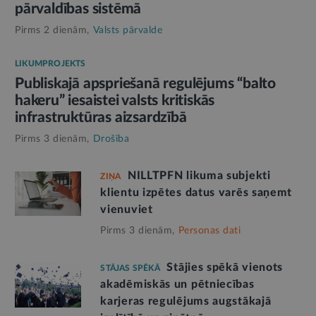
pārvaldības sistēmā
Pirms 2 dienām,
Valsts pārvalde
LIKUMPROJEKTS
Publiskajā apspriešanā regulējums “balto
hakeru” iesaistei valsts kritiskās
infrastruktūras aizsardzībā
Pirms 3 dienām,
Drošība
NILLTPFN likuma subjekti
ZIŅA
klientu izpētes datus varēs saņemt
vienuviet
Pirms 3 dienām,
Personas dati
Stājies spēkā vienots
STĀJAS SPĒKĀ
akadēmiskās un pētniecības
karjeras regulējums augstākajā