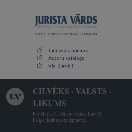
ŽURNĀLS TIESISKAI DOMAI UN PRAKSEI
Jaunākais numurs
Autoru katalogs
Visi žurnāli
CILVĒKS · VALSTS ·
LIKUMS
Portāls par Latviju un mums Latvijā.
Palīgs tiesību aktu izpratnei.