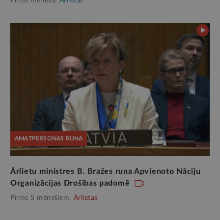
Pirms mēneša,
Ārlietas
AMATPERSONAS RUNA
Ārlietu ministres B. Bražes runa Apvienoto Nāciju
Organizācijas Drošības padomē
Pirms 5 mēnešiem,
Ārlietas