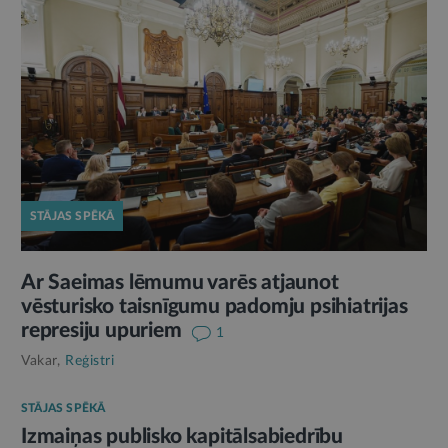
STĀJAS SPĒKĀ
Ar Saeimas lēmumu varēs atjaunot
vēsturisko taisnīgumu padomju psihiatrijas
represiju upuriem
1
Vakar,
Reģistri
STĀJAS SPĒKĀ
Izmaiņas publisko kapitālsabiedrību