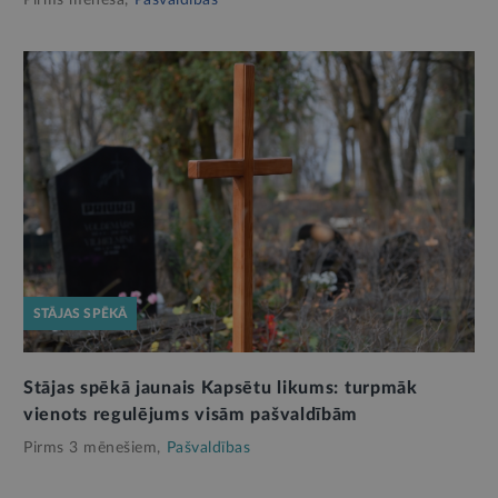
Pirms mēneša,
Pašvaldības
STĀJAS SPĒKĀ
Stājas spēkā jaunais Kapsētu likums: turpmāk
vienots regulējums visām pašvaldībām
Pirms 3 mēnešiem,
Pašvaldības