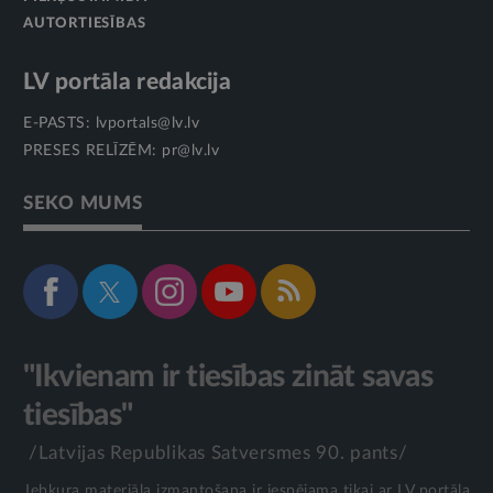
AUTORTIESĪBAS
LV portāla redakcija
E-PASTS:
lvportals@lv.lv
PRESES RELĪZĒM:
pr@lv.lv
SEKO MUMS
"Ikvienam ir tiesības zināt savas
tiesības"
/Latvijas Republikas Satversmes 90. pants/
Jebkura materiāla izmantošana ir iespējama tikai ar LV portāla