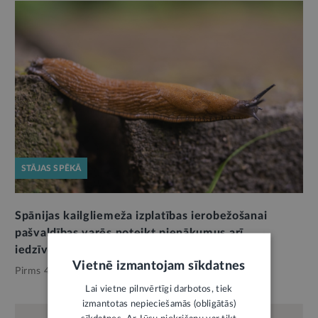
STĀJAS SPĒKĀ
Spānijas kailgliemeža izplatības ierobežošanai
pašvaldības varēs noteikt pienākumus arī
iedzīvotājiem
Vietnē izmantojam sīkdatnes
Pirms 4 mēnešiem,
Pašvaldības
Lai vietne pilnvērtīgi darbotos, tiek
izmantotas nepieciešamās (obligātās)