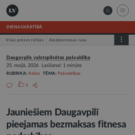
DIENASKĀRTĪBĀ
Visas preses relīzes
Amatpersonas runa
Atklātā vēstule
Relīze
Daugavpils valstspilsētas pašvaldība
25. maijā, 2026
Lasīšanai: 1 minūte
RUBRIKA:
Relīze
TĒMA:
Pašvaldības
1
Jauniešiem Daugavpilī
pieejamas bezmaksas fitnesa