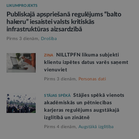
LIKUMPROJEKTS
Publiskajā apspriešanā regulējums “balto
hakeru” iesaistei valsts kritiskās
infrastruktūras aizsardzībā
Pirms 3 dienām,
Drošība
NILLTPFN likuma subjekti
ZIŅA
klientu izpētes datus varēs saņemt
vienuviet
Pirms 3 dienām,
Personas dati
Stājies spēkā vienots
STĀJAS SPĒKĀ
akadēmiskās un pētniecības
karjeras regulējums augstākajā
izglītībā un zinātnē
Pirms 4 dienām,
Augstākā izglītība