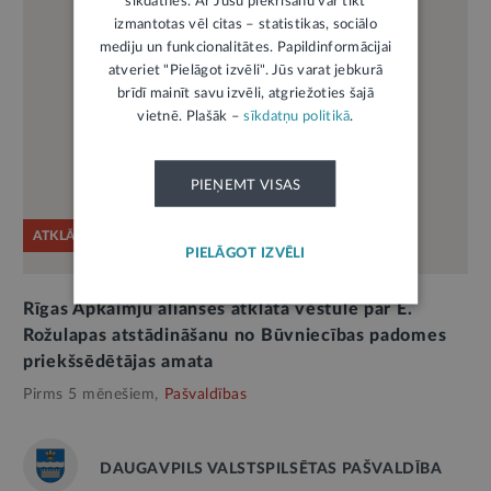
sīkdatnes. Ar Jūsu piekrišanu var tikt
izmantotas vēl citas – statistikas, sociālo
mediju un funkcionalitātes. Papildinformācijai
atveriet "Pielāgot izvēli". Jūs varat jebkurā
brīdī mainīt savu izvēli, atgriežoties šajā
vietnē. Plašāk –
sīkdatņu politikā
.
PIEŅEMT VISAS
ATKLĀTĀ VĒSTULE
PIELĀGOT IZVĒLI
Rīgas Apkaimju alianses atklātā vēstule par E.
Rožulapas atstādināšanu no Būvniecības padomes
priekšsēdētājas amata
Pirms 5 mēnešiem,
Pašvaldības
DAUGAVPILS VALSTSPILSĒTAS PAŠVALDĪBA