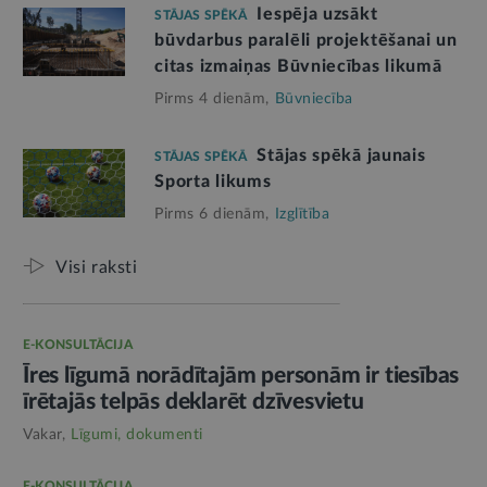
Iespēja uzsākt
STĀJAS SPĒKĀ
būvdarbus paralēli projektēšanai un
citas izmaiņas Būvniecības likumā
Pirms 4 dienām,
Būvniecība
Stājas spēkā jaunais
STĀJAS SPĒKĀ
Sporta likums
Pirms 6 dienām,
Izglītība
Visi raksti
E-KONSULTĀCIJA
Īres līgumā norādītajām personām ir tiesības
īrētajās telpās deklarēt dzīvesvietu
Vakar,
Līgumi, dokumenti
E-KONSULTĀCIJA