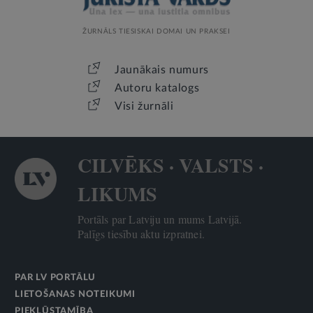
ŽURNĀLS TIESISKAI DOMAI UN PRAKSEI
Jaunākais numurs
Autoru katalogs
Visi žurnāli
CILVĒKS · VALSTS ·
LIKUMS
Portāls par Latviju un mums Latvijā.
Palīgs tiesību aktu izpratnei.
PAR LV PORTĀLU
LIETOŠANAS NOTEIKUMI
PIEKĻŪSTAMĪBA