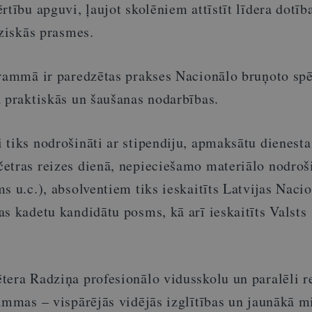
rtību apguvi, ļaujot skolēniem attīstīt līdera dotīb
iziskās prasmes.
grammā ir paredzētas prakses Nacionālo bruņoto sp
a praktiskās un šaušanas nodarbības.
tiks nodrošināti ar stipendiju, apmaksātu dienesta
etras reizes dienā, nepieciešamo materiālo nodro
s u.c.), absolventiem tiks ieskaitīts Latvijas Naci
s kadetu kandidātu posms, kā arī ieskaitīts Valsts
tera Radziņa profesionālo vidusskolu un paralēli re
ammas – vispārējās vidējās izglītības un jaunākā mi