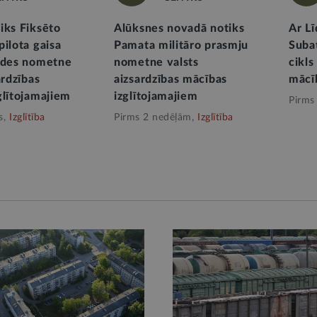
iks Fiksēto
Alūksnes novadā notiks
Ar L
pilota gaisa
Pamata militāro prasmju
Suba
ādes nometne
nometne valsts
cikls
ardzības
aizsardzības mācības
mācī
glītojamajiem
izglītojamajiem
Pirms
s,
Izglītība
Pirms 2 nedēļām,
Izglītība