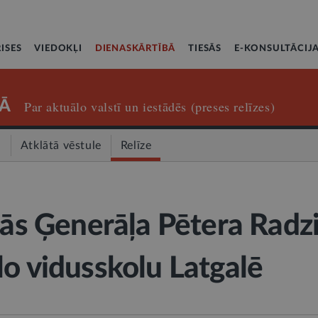
ISES
VIEDOKĻI
DIENASKĀRTĪBĀ
TIESĀS
E-KONSULTĀCIJ
Ā
Par aktuālo valstī un iestādēs (preses relīzes)
a
Atklātā vēstule
Relīze
klās Ģenerāļa Pētera Radz
lo vidusskolu Latgalē