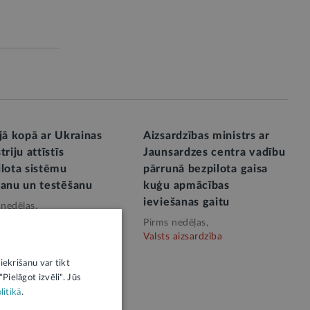
jā kopā ar Ukrainas
Aizsardzības ministrs ar
triju attīstīs
Jaunsardzes centra vadību
ilota sistēmu
pārrunā bezpilota gaisa
šanu un testēšanu
kuģu apmācības
ieviešanas gaitu
 nedēļas,
 aizsardzība
Pirms nedēļas,
Valsts aizsardzība
iekrišanu var tikt
Pielāgot izvēli". Jūs
litikā
.