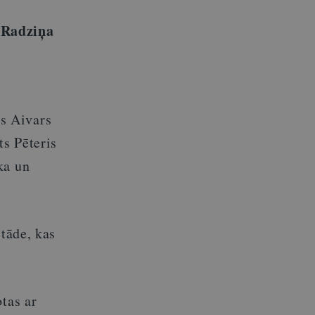
 Radziņa
s Aivars
s Pēteris
ka un
stāde, kas
tas ar