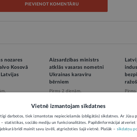
PIEVIENOT KOMENTĀRU
as nozares
Aizsardzības ministrs
Latvi
alvo Kosovā
atklās vasaras nometni
indus
Latvijas
Ukrainas karavīru
bezp
bērniem
ražo
ām,
Pirms 2 dienām,
Pirms
dzība
Valsts aizsardzība
Valsts
Vietnē izmantojam sīkdatnes
rtīgi darbotos, tiek izmantotas nepieciešamās (obligātās) sīkdatnes. Ar Jūsu p
 – statistikas, sociālo mediju un funkcionalitātes. Papildinformācijai atveriet "
jebkurā brīdī mainīt savu izvēli, atgriežoties šajā vietnē. Plašāk –
sīkdatņu po