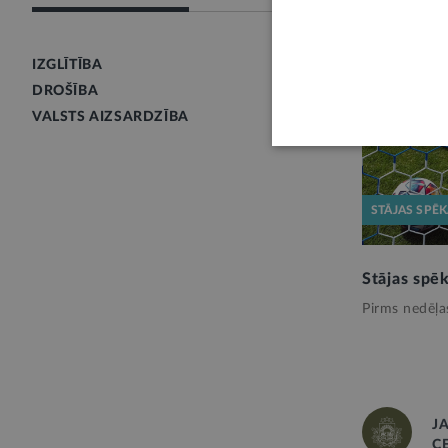
IZGLĪTĪBA
DROŠĪBA
VALSTS AIZSARDZĪBA
STĀJAS SPĒ
Stājas spē
Pirms nedēļa
J
C