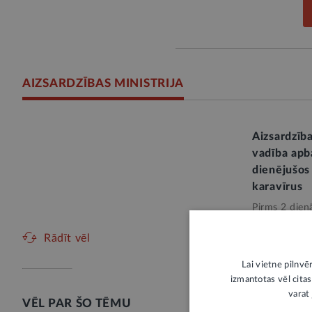
AIZSARDZĪBAS MINISTRIJA
Aizsardzīb
vadība apb
dienējušos 
karavīrus
Pirms 2 dien
Valsts aizsar
Rādīt vēl
Lai vietne pilnvē
izmantotas vēl citas
varat 
VĒL PAR ŠO TĒMU