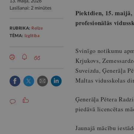
13. maijā, 2026
Lasīšanai: 2 minūtes
Piektdien, 15. maijā
profesionālās vidussk
RUBRIKA:
Relīze
TĒMA:
Izglītība
Svinīgo notikumu apm
Krjukovs, Zemessardze
Suveizda, Ģenerāļa Pē
Maltas vidusskolas di
Ģenerāļa Pētera Radziņ
piedāvā licencētas mā
Jaunajā mācību iestādē