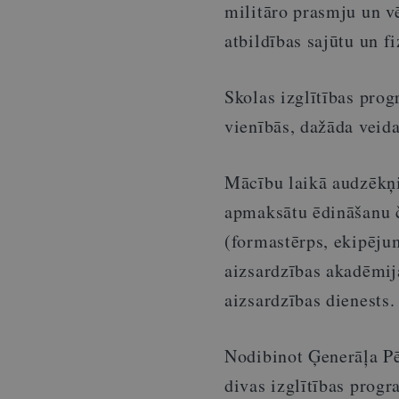
militāro prasmju un vē
atbildības sajūtu un f
Skolas izglītības pro
vienībās, dažāda veid
Mācību laikā audzēkņi 
apmaksātu ēdināšanu č
(formastērps, ekipējum
aizsardzības akadēmija
aizsardzības dienests.
Nodibinot Ģenerāļa Pē
divas izglītības progr