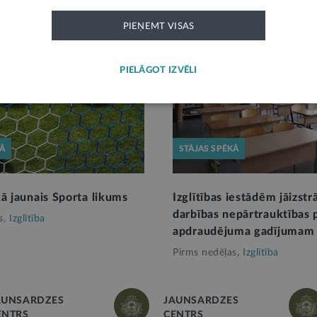
PIEŅEMT VISAS
PIELĀGOT IZVĒLI
KĀ
STĀJAS SPĒKĀ
kā jaunais Sporta likums
Izglītības iestādēm jāizstr
darbības nepārtrauktības 
s,
Izglītība
apdraudējuma gadījumam
Pirms nedēļas,
Izglītība
AUNSARDZES
JAUNSARDZES
ENTRS
CENTRS