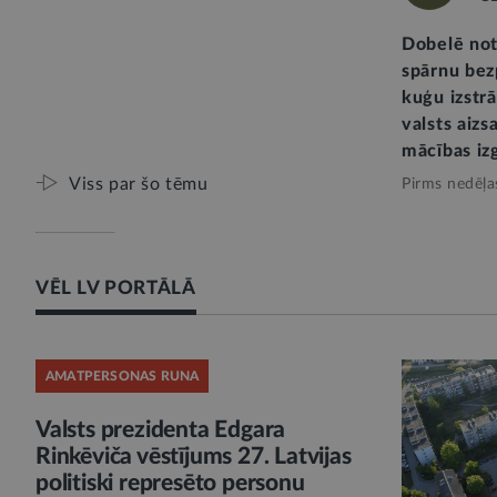
Dobelē not
spārnu bez
kuģu izstr
valsts aizs
mācības iz
Viss par šo tēmu
Pirms nedēļa
VĒL LV PORTĀLĀ
AMATPERSONAS RUNA
Valsts prezidenta Edgara
Rinkēviča vēstījums 27. Latvijas
politiski represēto personu