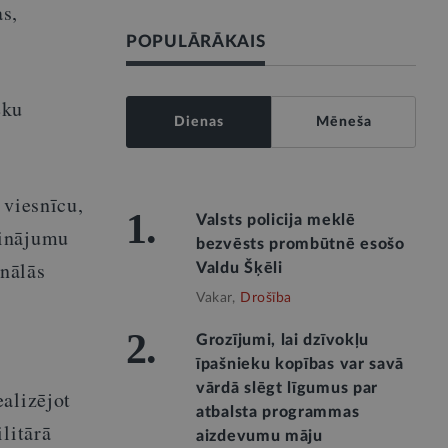
as,
POPULĀRĀKAIS
ēku
Dienas
Mēneša
 viesnīcu,
1.
Valsts policija meklē
šinājumu
bezvēsts prombūtnē esošo
onālās
Valdu Šķēli
Vakar,
Drošība
2.
Grozījumi, lai dzīvokļu
īpašnieku kopības var savā
vārdā slēgt līgumus par
alizējot
atbalsta programmas
litārā
aizdevumu māju