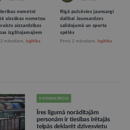
īderības nometni
Rīgā pulcēsies jaunsargi
tē aizsākas nometņu
dalībai Jaunsardzes
 valsts aizsardzības
salidojumā un sporta
bas izglītojamajiem
spēlēs
 2 mēnešiem,
Izglītība
Pirms 2 mēnešiem,
Izglītība
E-KONSULTĀCIJA
Īres līgumā norādītajām
personām ir tiesības īrētajās
telpās deklarēt dzīvesvietu