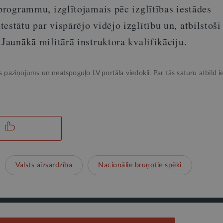
 programmu, izglītojamais pēc izglītības iestādes
estātu par vispārējo vidējo izglītību un, atbilstoši
 Jaunākā militārā instruktora kvalifikāciju.
ks paziņojums un neatspoguļo LV portāla viedokli. Par tās saturu atbild ie
Valsts aizsardzība
Nacionālie bruņotie spēki