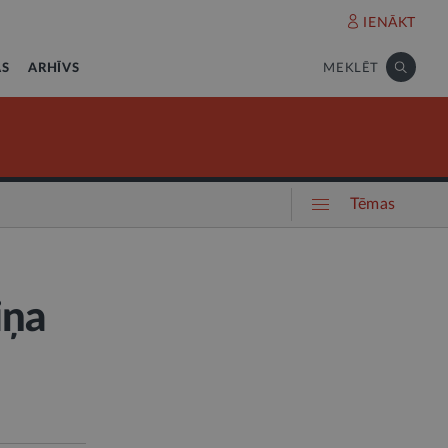
IENĀKT
AS
ARHĪVS
MEKLĒT
Tēmas
iņa