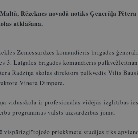
, Maltā, Rēzeknes novadā notiks Ģenerāļa Pētera
olas atklāšana.
eklēs Zemessardzes komandieris brigādes ģenerāli
s 3. Latgales brigādes komandieris pulkvežleitnant
tera Radziņa skolas direktors pulkvedis Vilis Baus
rektore Vinera Dimpere.
a vidusskola ir profesionālās vidējās izglītības ie
cību programmas valsts aizsardzības jomā.
 vispārizglītojošo priekšmetu studijas tiks apvieno