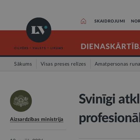
SKAIDROJUMI
NOR
DIENASKĀRTĪB
Sākums
Visas preses relīzes
Amatpersonas run
Svinīgi at
profesionā
Aizsardzības ministrija