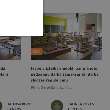
ZIŅA
ādā
Iespēja izteikt viedokli par plānoto
plāns
pedagogu darba samaksas un darba
slodzes regulējumu
Pirms 3 nedēļām,
Izglītība
JAUNSARDZES
JAUNSARDZES
CENTRS
CENTRS