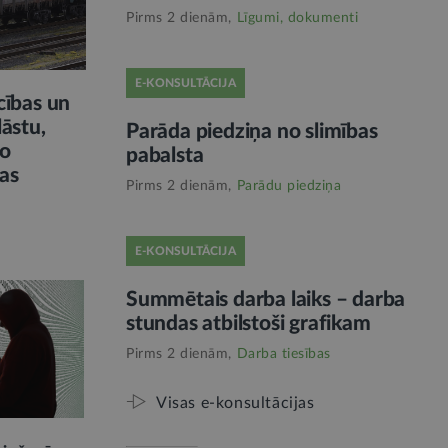
Pirms 2 dienām,
Līgumi, dokumenti
E-KONSULTĀCIJA
cības un
āstu,
Parāda piedziņa no slimības
no
pabalsta
jas
Pirms 2 dienām,
Parādu piedziņa
E-KONSULTĀCIJA
Summētais darba laiks – darba
stundas atbilstoši grafikam
Pirms 2 dienām,
Darba tiesības
Visas e-konsultācijas