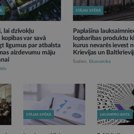
KĀ
STĀJAS SPĒKĀ
, lai dzīvokļu
Paplašina lauksaimnie
 kopības var savā
lopbarības produktu kl
gt līgumus par atbalsta
kurus nevarēs ievest 
mas aizdevumu māju
Krievijas un Baltkrievi
anai
Šodien,
Ekonomika
klis
STĀJAS SPĒKĀ
LIKUMPROJEKTS