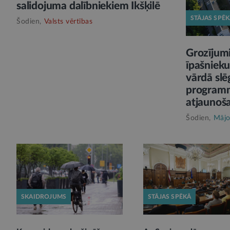
salidojuma dalībniekiem Ikšķilē
STĀJAS SPĒ
Šodien,
Valsts vērtības
Grozījumi
īpašnieku
vārdā slē
program
atjaunoš
Šodien,
Mājo
SKAIDROJUMS
STĀJAS SPĒKĀ