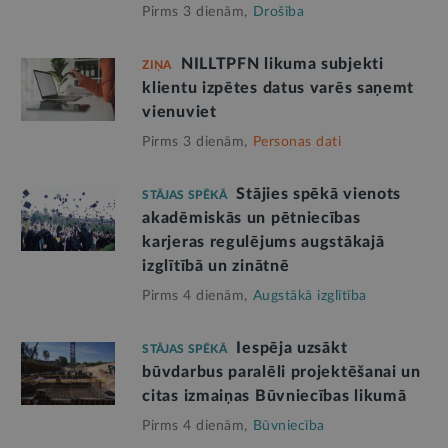
Pirms 3 dienām,
Drošība
NILLTPFN likuma subjekti
ZIŅA
klientu izpētes datus varēs saņemt
vienuviet
Pirms 3 dienām,
Personas dati
Stājies spēkā vienots
STĀJAS SPĒKĀ
akadēmiskās un pētniecības
karjeras regulējums augstākajā
izglītībā un zinātnē
Pirms 4 dienām,
Augstākā izglītība
Iespēja uzsākt
STĀJAS SPĒKĀ
būvdarbus paralēli projektēšanai un
citas izmaiņas Būvniecības likumā
Pirms 4 dienām,
Būvniecība