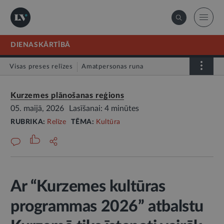
DIENASKĀRTĪBĀ
Visas preses relīzes
Amatpersonas runa
Atklātā vēstule
Relīze
Kurzemes plānošanas reģions
05. maijā, 2026
Lasīšanai: 4 minūtes
RUBRIKA:
Relīze
TĒMA:
Kultūra
Ar “Kurzemes kultūras
programmas 2026” atbalstu