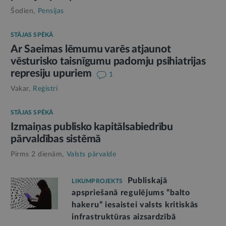
Šodien,
Pensijas
STĀJAS SPĒKĀ
Ar Saeimas lēmumu varēs atjaunot
vēsturisko taisnīgumu padomju psihiatrijas
represiju upuriem
1
Vakar,
Reģistri
STĀJAS SPĒKĀ
Izmaiņas publisko kapitālsabiedrību
pārvaldības sistēmā
Pirms 2 dienām,
Valsts pārvalde
Publiskajā
LIKUMPROJEKTS
apspriešanā regulējums “balto
hakeru” iesaistei valsts kritiskās
infrastruktūras aizsardzībā