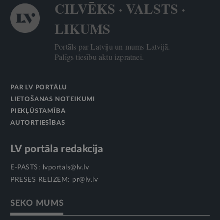
CILVĒKS · VALSTS ·
LIKUMS
Portāls par Latviju un mums Latvijā.
Palīgs tiesību aktu izpratnei.
PAR LV PORTĀLU
LIETOŠANAS NOTEIKUMI
PIEKĻŪSTAMĪBA
AUTORTIESĪBAS
LV portāla redakcija
E-PASTS:
lvportals@lv.lv
PRESES RELĪZĒM:
pr@lv.lv
SEKO MUMS