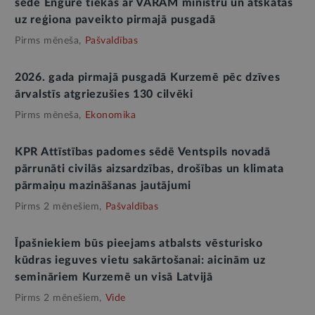
sēdē Engurē tiekas ar VARAM ministru un atskatās
uz reģiona paveikto pirmajā pusgadā
Pirms mēneša,
Pašvaldības
2026. gada pirmajā pusgadā Kurzemē pēc dzīves
ārvalstīs atgriezušies 130 cilvēki
Pirms mēneša,
Ekonomika
KPR Attīstības padomes sēdē Ventspils novadā
pārrunāti civilās aizsardzības, drošības un klimata
pārmaiņu mazināšanas jautājumi
Pirms 2 mēnešiem,
Pašvaldības
Īpašniekiem būs pieejams atbalsts vēsturisko
kūdras ieguves vietu sakārtošanai: aicinām uz
semināriem Kurzemē un visā Latvijā
Pirms 2 mēnešiem,
Vide