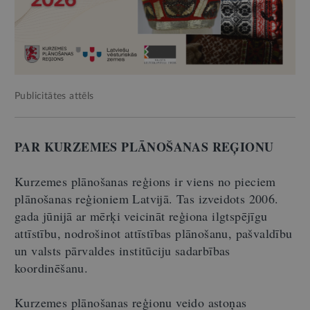
Publicitātes attēls
PAR KURZEMES PLĀNOŠANAS REĢIONU
Kurzemes plānošanas reģions ir viens no pieciem
plānošanas reģioniem Latvijā. Tas izveidots 2006.
gada jūnijā ar mērķi veicināt reģiona ilgtspējīgu
attīstību, nodrošinot attīstības plānošanu, pašvaldību
un valsts pārvaldes institūciju sadarbības
koordinēšanu.
Kurzemes plānošanas reģionu veido astoņas