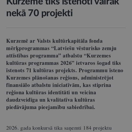
Kurzemē tiks īstenoti vairāk
nekā 70 projekti
Kurzemē ar Valsts kultūrkapitāla fonda
mērķprogrammas “Latviešu vēsturisko zemju
attīstības programma” atbalstu “Kurzemes
kultūras programmas 2026” ietvaros šogad tiks
īstenots 71 kultūras projekts. Programmu īsteno
Kurzemes plānošanas reģions, administrējot
finansiālo atbalstu iniciatīvām, kas stiprina
reģiona kultūras identitāti un veicina
daudzveidīga un kvalitatīva kultūras
piedāvājuma pieejamību sabiedrībai.
2026. gada konkursā tika saņemti 184 projektu