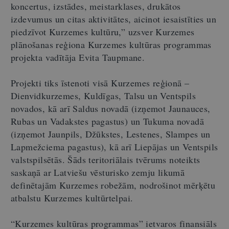
koncertus, izstādes, meistarklases, drukātos
izdevumus un citas aktivitātes, aicinot iesaistīties un
piedzīvot Kurzemes kultūru,” uzsver Kurzemes
plānošanas reģiona Kurzemes kultūras programmas
projekta vadītāja Evita Taupmane.
Projekti tiks īstenoti visā Kurzemes reģionā –
Dienvidkurzemes, Kuldīgas, Talsu un Ventspils
novados, kā arī Saldus novadā (izņemot Jaunauces,
Rubas un Vadakstes pagastus) un Tukuma novadā
(izņemot Jaunpils, Džūkstes, Lestenes, Slampes un
Lapmežciema pagastus), kā arī Liepājas un Ventspils
valstspilsētās. Šāds teritoriālais tvērums noteikts
saskaņā ar Latviešu vēsturisko zemju likumā
definētajām Kurzemes robežām, nodrošinot mērķētu
atbalstu Kurzemes kultūrtelpai.
“Kurzemes kultūras programmas” ietvaros finansiāls