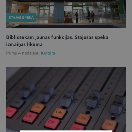
STĀJAS SPĒKĀ
Bibliotēkām jaunas funkcijas. Stājušas spēkā
izmaiņas likumā
Pirms 4 nedēļām,
Kultūra