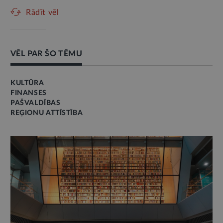
Rādīt vēl
VĒL PAR ŠO TĒMU
KULTŪRA
FINANSES
PAŠVALDĪBAS
REĢIONU ATTĪSTĪBA