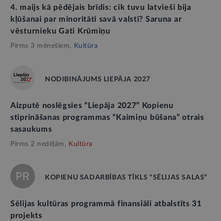
4. maijs kā pēdējais brīdis: cik tuvu latvieši bija
kļūšanai par minoritāti savā valstī? Saruna ar
vēsturnieku Gati Krūmiņu
Pirms 3 mēnešiem,
Kultūra
NODIBINĀJUMS LIEPĀJA 2027
Aizputē noslēgsies “Liepāja 2027” Kopienu
stiprināšanas programmas “Kaimiņu būšana” otrais
sasaukums
Pirms 2 nedēļām,
Kultūra
KOPIENU SADARBĪBAS TĪKLS “SĒLIJAS SALAS”
Sēlijas kultūras programmā finansiāli atbalstīts 31
projekts