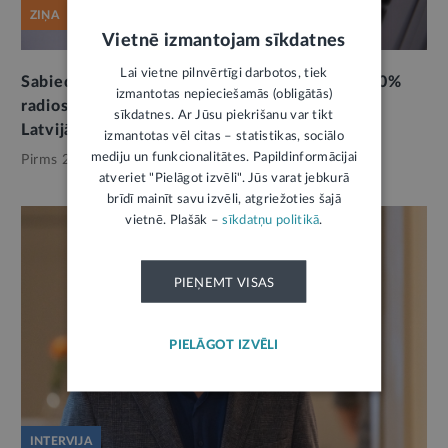
ZIŅA
Vietnē izmantojam sīkdatnes
Lai vietne pilnvērtīgi darbotos, tiek
Sabiedriskajā apspriešanā iecere noteikt, ka 30%
izmantotas nepieciešamās (obligātās)
radiostacijās atskaņotās mūzikas jābūt radītai
sīkdatnes. Ar Jūsu piekrišanu var tikt
Latvijā
izmantotas vēl citas – statistikas, sociālo
mediju un funkcionalitātes. Papildinformācijai
Pirms 2 mēnešiem,
Kultūra
atveriet "Pielāgot izvēli". Jūs varat jebkurā
brīdī mainīt savu izvēli, atgriežoties šajā
vietnē. Plašāk –
sīkdatņu politikā
.
PIEŅEMT VISAS
PIELĀGOT IZVĒLI
INTERVIJA