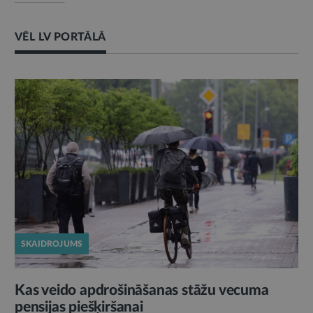
VĒL LV PORTĀLĀ
SKAIDROJUMS
Kas veido apdrošināšanas stāžu vecuma
pensijas piešķiršanai