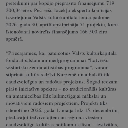
pieteikumi par kopējo pieprasīto finansējumu 719
300,34 eiro. Pēc sešu locekļu ekspertu komisijas
izvērtējuma Valsts kultūrkapitāla fonda padome
2026. gada 30. aprīlī apstiprināja 71 projektu, kuru
īstenošanai novirzīts finansējums 166 500 eiro
apmērā.
“Priecājamies, ka, pateicoties Valsts kultūrkapitāla
fonda atbalstam un mērķprogrammai “Latviešu
vēsturisko zemju attīstības programma”, varam
stiprināt kultūras dzīvi Kurzemē un atbalstīt tik
daudzveidīgus un radošus projektus. Šogad redzam
plašu iniciatīvu spektru – no tradicionālās kultūras
un amatniecības līdz laikmetīgajai mākslai un
inovatīviem radošiem projektiem. Projekti tiks
īstenoti no 2026. gada 1. maija līdz 15. decembrim,
piedāvājot iedzīvotājiem un reģiona viesiem
daudzveidīgu kultūras notikumu klāstu – festivālus,