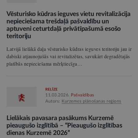
Vēsturisko kūdras ieguves vietu revitalizācija
nepieciešama trešdaļā pašvaldību un
aptuveni ceturtdaļā privātīpašumā esošo
teritoriju
Latvijā lielākā daļa vēsturisko kūdras ieguves teritoriju jau ir
dabiski atjaunojušās vai revitalizētas, savukārt degradētajās
platībās nepieciešama mērķtiecīga…
RELĪZE
11.03.2026.
Pašvaldības
Autors:
Kurzemes plānošanas reģions
Lielākais pavasara pasākums Kurzemē
pieaugušo izglītībā – “Pieaugušo izglītības
dienas Kurzemē 2026”