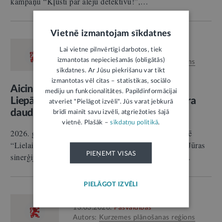
kampaņu “Kļūsti par aleju detektīvu!”,…
Vietnē izmantojam sīkdatnes
RELĪZE
Lai vietne pilnvērtīgi darbotos, tiek
24.03.2026.
Pašvaldības
izmantotas nepieciešamās (obligātās)
Autors:
Kurzemes plānošanas reģions
sīkdatnes. Ar Jūsu piekrišanu var tikt
izmantotas vēl citas – statistikas, sociālo
Aicina apmeklēt Jūras sinerģijas forumu
mediju un funkcionalitātes. Papildinformācijai
Liepājā: jūra, vēja enerģija un akvakultūra
atveriet "Pielāgot izvēli". Jūs varat jebkurā
daudzfunkcionālā jūras attīstībā
brīdī mainīt savu izvēli, atgriežoties šajā
vietnē. Plašāk –
sīkdatņu politikā
.
2026. gada 16. aprīlī plkst. 12.00 Liepājā, koncertzālē
“Lielais dzintars” (Radio ielā 8), notiks starptautisks Jūras
PIEŅEMT VISAS
sinerģijas forums: jūra, vēja enerģija un akvakultūra…
PIELĀGOT IZVĒLI
RELĪZE
13.03.2026.
Pašvaldības
Autors:
Kurzemes plānošanas reģions