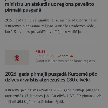
ministru un atskatās uz reģiona paveikto
pirmajā pusgadā
2026. gada 3. jūlijā Engurē, Tukuma novadā, norisinājās
Kurzemes plānošanas reģiona Attīstības padomes sēde,
kurā Kurzemes pašvaldību vadītāji un vadītāju…
RELĪZE
30.06.2026.
Ekonomika
Autors:
Kurzemes plānošanas reģions
2026. gada pirmajā pusgadā Kurzemē pēc
dzīves ārvalstīs atgriezušies 130 cilvēki
Kurzemē pēc dzīves ārvalstīs 2026. gada pirmajā pusgadā
atgriezušās 37 ģimenes jeb 130 cilvēki. Vēl 39 ģimenes jeb
113 cilvēki šajā periodā informējuši…