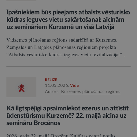
Īpašniekiem būs pieejams atbalsts vēsturisko
kūdras ieguves vietu sakārtošanai: aicinām
uz semināriem Kurzemē un visā Latvijā
Vidzemes plānošanas reģions sadarbībā ar Kurzemes,
Zemgales un Latgales plānošanas reģioniem projekta
“Atbalsts vēsturisko kūdras ieguves vietu revitalizācijai”…
RELĪZE
11.05.2026.
Vide
Autors:
Kurzemes plānošanas reģions
Kā ilgtspējīgi apsaimniekot ezerus un attīstīt
ūdenstūrismu Kurzemē? 22. maijā aicina uz
semināru Brocēnos
2026. gada 22. maijā Brocēnu Kultūras centrā notiks