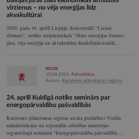
Baltijas jūras zilās ekonomikas attīstības
virzienus – no vēja enerģijas līdz
akvakultūrai
2026. gada 16. aprīlī Liepājā, koncertzālē “Lielais
dzintars”, notika starptautiskais “Jūras sinerģijas forums:
jūra, vēja enerģija un akvakultūra daudzfunkcionālā…
RELĪZE
10.04.2026.
Pašvaldības
Autors:
Kurzemes plānošanas reģions
24. aprīlī Kuldīgā notiks seminārs par
energopārvaldību pašvaldībās
Kurzemes plānošanas reģions aicina piedalīties Viedās
administrācijas un reģionālās attīstības ministrijas
organizētajā seminārā “Energopārvaldība pašvaldībā:…