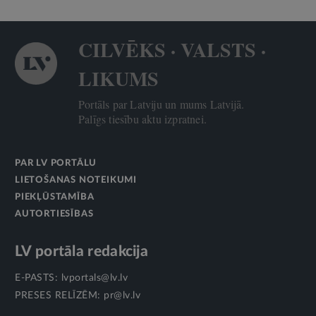
CILVĒKS · VALSTS ·
LIKUMS
Portāls par Latviju un mums Latvijā.
Palīgs tiesību aktu izpratnei.
PAR LV PORTĀLU
LIETOŠANAS NOTEIKUMI
PIEKĻŪSTAMĪBA
AUTORTIESĪBAS
LV portāla redakcija
E-PASTS:
lvportals@lv.lv
PRESES RELĪZĒM:
pr@lv.lv