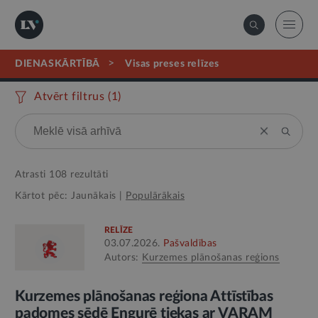
>
DIENASKĀRTĪBĀ
visas preses relīzes
Atvērt filtrus (
1
)
Atrasti
108
rezultāti
Kārtot pēc:
Jaunākais
|
Populārākais
RELĪZE
03.07.2026.
Pašvaldības
Autors:
Kurzemes plānošanas reģions
Kurzemes plānošanas reģiona Attīstības
padomes sēdē Engurē tiekas ar VARAM