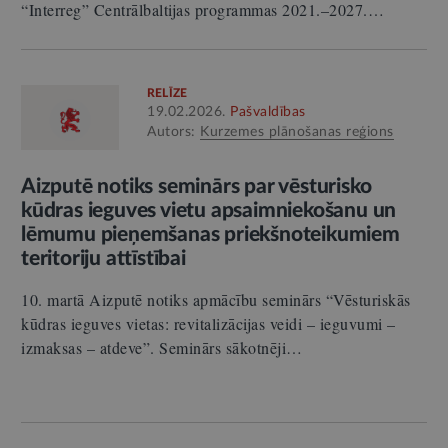
“Interreg” Centrālbaltijas programmas 2021.–2027.…
RELĪZE
19.02.2026.
Pašvaldības
Autors:
Kurzemes plānošanas reģions
Aizputē notiks seminārs par vēsturisko
kūdras ieguves vietu apsaimniekošanu un
lēmumu pieņemšanas priekšnoteikumiem
teritoriju attīstībai
10. martā Aizputē notiks apmācību seminārs “Vēsturiskās
kūdras ieguves vietas: revitalizācijas veidi – ieguvumi –
izmaksas – atdeve”. Seminārs sākotnēji…