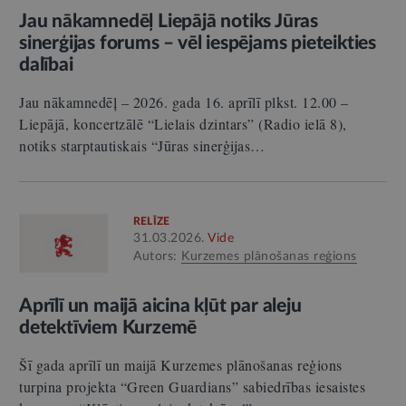
Jau nākamnedēļ Liepājā notiks Jūras
sinerģijas forums – vēl iespējams pieteikties
dalībai
Jau nākamnedēļ – 2026. gada 16. aprīlī plkst. 12.00 –
Liepājā, koncertzālē “Lielais dzintars” (Radio ielā 8),
notiks starptautiskais “Jūras sinerģijas…
RELĪZE
31.03.2026.
Vide
Autors:
Kurzemes plānošanas reģions
Aprīlī un maijā aicina kļūt par aleju
detektīviem Kurzemē
Šī gada aprīlī un maijā Kurzemes plānošanas reģions
turpina projekta “Green Guardians” sabiedrības iesaistes