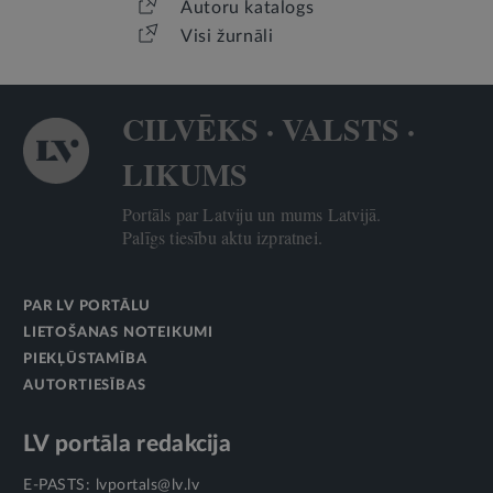
Autoru katalogs
Visi žurnāli
CILVĒKS · VALSTS ·
LIKUMS
Portāls par Latviju un mums Latvijā.
Palīgs tiesību aktu izpratnei.
PAR LV PORTĀLU
LIETOŠANAS NOTEIKUMI
PIEKĻŪSTAMĪBA
AUTORTIESĪBAS
LV portāla redakcija
E-PASTS:
lvportals@lv.lv