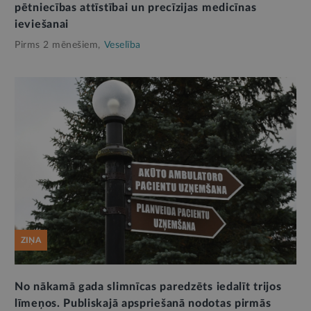
pētniecības attīstībai un precīzijas medicīnas
ieviešanai
Pirms 2 mēnešiem,
Veselība
ZIŅA
No nākamā gada slimnīcas paredzēts iedalīt trijos
līmeņos. Publiskajā apspriešanā nodotas pirmās