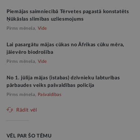
Piemājas saimniecībā Tērvetes pagastā konstatēts
Ņūkāslas slimības uzliesmojums
Pirms mēneša,
Vide
Lai pasargātu mājas cūkas no Āfrikas cūku mēra,
jāievēro biodrošība
Pirms mēneša,
Vide
No 1. jūlija mājas (istabas) dzīvnieku labturības
pārbaudes veiks pašvaldības policija
Pirms mēneša,
Pašvaldības
Rādīt vēl
VĒL PAR ŠO TĒMU