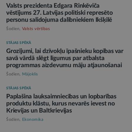
Valsts prezidenta Edgara Rinkēviča
vēstījums 27. Latvijas politiski represēto
personu salidojuma dalībniekiem Ikšķilē
Šodien,
Valsts vērtības
STĀJAS SPĒKĀ
Grozījumi, lai dzīvokļu īpašnieku kopības var
savā vārdā slēgt līgumus par atbalsta
programmas aizdevumu māju atjaunošanai
Šodien,
Mājoklis
STĀJAS SPĒKĀ
Paplašina lauksaimniecības un lopbarības
produktu klāstu, kurus nevarēs ievest no
Krievijas un Baltkrievijas
Šodien,
Ekonomika