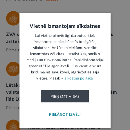
ZĀĻU VALSTS AĢENTŪRA
Vietnē izmantojam sīkdatnes
ZVA stiprina zāļu pieejamību, drošumu un jaunu
Lai vietne pilnvērtīgi darbotos, tiek
ārstēšanas iespēju attīstību Latvijā
izmantotas nepieciešamās (obligātās)
sīkdatnes. Ar Jūsu piekrišanu var tikt
Pirms mēneša,
Veselība
izmantotas vēl citas – statistikas, sociālo
mediju un funkcionalitātes. Papildinformācijai
atveriet "Pielāgot izvēli". Jūs varat jebkurā
VESELĪBAS MINISTRIJA
brīdī mainīt savu izvēli, atgriežoties šajā
vietnē. Plašāk –
sīkdatņu politikā
.
Lētākas recepšu zāles pacientiem – no 1. jūlija
valsts sedz farmaceita pakalpojuma maksu zālēm
PIEŅEMT VISAS
līdz 10 eiro
Pirms mēneša,
Veselība
PIELĀGOT IZVĒLI
NACIONĀLAIS VESELĪBAS DIENESTS