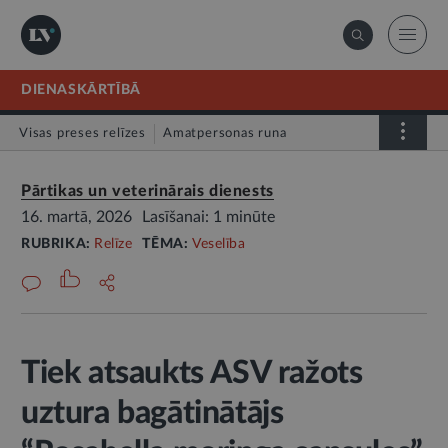
DIENASKĀRTĪBĀ
Visas preses relīzes
Amatpersonas runa
Atklātā vēstule
Relīze
Pārtikas un veterinārais dienests
16. martā, 2026
Lasīšanai: 1 minūte
RUBRIKA:
Relīze
TĒMA:
Veselība
Tiek atsaukts ASV ražots
uztura bagātinātājs