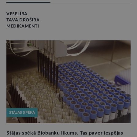
VESELĪBA
TAVA DROŠĪBA
MEDIKAMENTI
STĀJAS SPĒKĀ
Stājas spēkā Biobanku likums. Tas paver iespējas