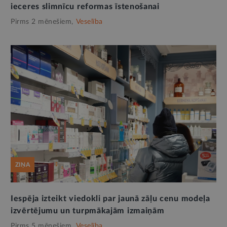
ieceres slimnīcu reformas īstenošanai
Pirms 2 mēnešiem,
Veselība
ZIŅA
Iespēja izteikt viedokli par jaunā zāļu cenu modeļa
izvērtējumu un turpmākajām izmaiņām
Pirms 5 mēnešiem,
Veselība