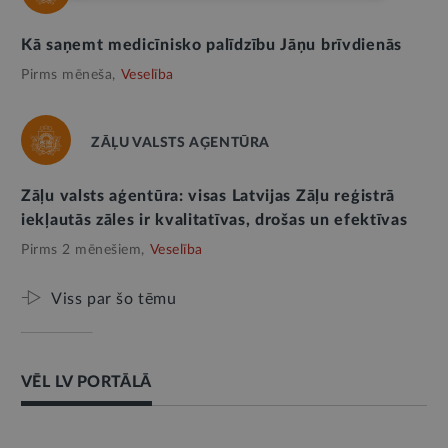
Kā saņemt medicīnisko palīdzību Jāņu brīvdienās
Pirms mēneša,
Veselība
ZĀĻU VALSTS AĢENTŪRA
Zāļu valsts aģentūra: visas Latvijas Zāļu reģistrā
iekļautās zāles ir kvalitatīvas, drošas un efektīvas
Pirms 2 mēnešiem,
Veselība
Viss par šo tēmu
VĒL LV PORTĀLĀ
AMATPERSONAS RUNA