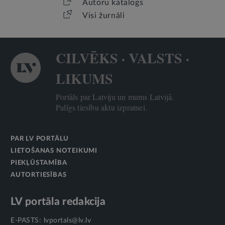
Autoru katalogs
Visi žurnāli
CILVĒKS · VALSTS ·
LIKUMS
Portāls par Latviju un mums Latvijā.
Palīgs tiesību aktu izpratnei.
PAR LV PORTĀLU
LIETOŠANAS NOTEIKUMI
PIEKĻŪSTAMĪBA
AUTORTIESĪBAS
LV portāla redakcija
E-PASTS:
lvportals@lv.lv