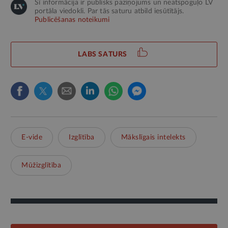
Šī informācija ir publisks paziņojums un neatspoguļo LV
portāla viedokli. Par tās saturu atbild iesūtītājs.
Publicēšanas noteikumi
LABS SATURS
E-vide
Izglītība
Mākslīgais intelekts
Mūžizglītība