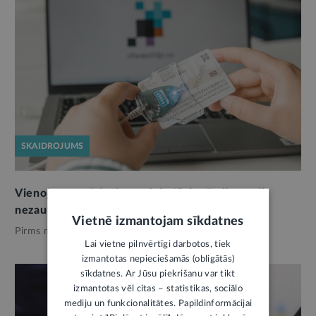
SKAIDROJUMS
Vienojas par risinājumu, lai eID karšu lietotāji
nezaudētu kvalificēto e-parakstu
Vietnē izmantojam sīkdatnes
Pirms mēneša,
E-vide
Lai vietne pilnvērtīgi darbotos, tiek
izmantotas nepieciešamās (obligātās)
sīkdatnes. Ar Jūsu piekrišanu var tikt
izmantotas vēl citas – statistikas, sociālo
mediju un funkcionalitātes. Papildinformācijai