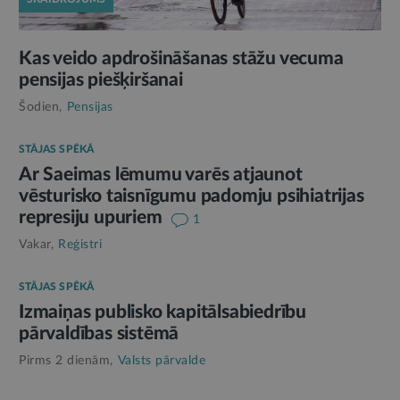
Kas veido apdrošināšanas stāžu vecuma
pensijas piešķiršanai
Šodien,
Pensijas
STĀJAS SPĒKĀ
Ar Saeimas lēmumu varēs atjaunot
vēsturisko taisnīgumu padomju psihiatrijas
represiju upuriem
1
Vakar,
Reģistri
STĀJAS SPĒKĀ
Izmaiņas publisko kapitālsabiedrību
pārvaldības sistēmā
Pirms 2 dienām,
Valsts pārvalde