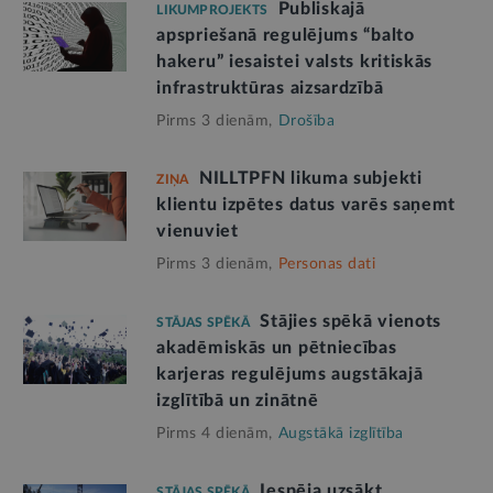
Publiskajā
LIKUMPROJEKTS
apspriešanā regulējums “balto
hakeru” iesaistei valsts kritiskās
infrastruktūras aizsardzībā
Pirms 3 dienām,
Drošība
NILLTPFN likuma subjekti
ZIŅA
klientu izpētes datus varēs saņemt
vienuviet
Pirms 3 dienām,
Personas dati
Stājies spēkā vienots
STĀJAS SPĒKĀ
akadēmiskās un pētniecības
karjeras regulējums augstākajā
izglītībā un zinātnē
Pirms 4 dienām,
Augstākā izglītība
Iespēja uzsākt
STĀJAS SPĒKĀ