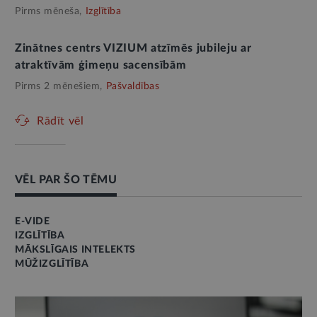
Pirms mēneša,
Izglītība
Zinātnes centrs VIZIUM atzīmēs jubileju ar
atraktīvām ģimeņu sacensībām
Pirms 2 mēnešiem,
Pašvaldības
Rādīt vēl
VĒL PAR ŠO TĒMU
E-VIDE
IZGLĪTĪBA
MĀKSLĪGAIS INTELEKTS
MŪŽIZGLĪTĪBA