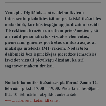
Ventspils Digitālais centrs aicina ikvienu
interesentu piedalīties īsā un praktiskā tiešsaistes
nodarbībā, kur būs iespēja apgūt dizaina izveidi
T krekliem, krūzēm un citiem priekšmetiem, kā
arī radīt personalizētus vizuālos elementus,
piemēram, ģimenes portretus un ilustrācijas ar
mākslīgā intelekta (MI) rīkiem. Nodarbībā
dalībnieki bez iepriekšējas pieredzes iemācīsies
izveidot vizuāli pievilcīgu dizainu, kā arī
sagatavot maketu drukai.
Nodarbība notiks tiešsaistes platformā Zoom 12.
februārī plkst. 17.30 – 19.30.
Pieteikties iespējams
līdz 10. februārim, aizpildot anketu šeit:
www.adre.se/anketamidizains
.