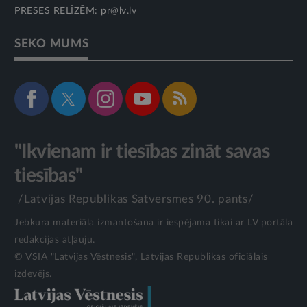
PRESES RELĪZĒM:
pr@lv.lv
SEKO MUMS
"Ikvienam ir tiesības zināt savas
tiesības"
/Latvijas Republikas Satversmes 90. pants/
Jebkura materiāla izmantošana ir iespējama tikai ar LV portāla
redakcijas atļauju.
© VSIA "Latvijas Vēstnesis", Latvijas Republikas oficiālais
izdevējs.