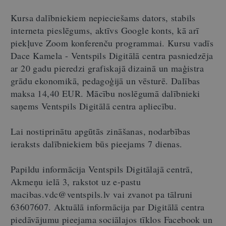
Kursa dalībniekiem nepieciešams dators, stabils
interneta pieslēgums, aktīvs Google konts, kā arī
piekļuve Zoom konferenču programmai. Kursu vadīs
Dace Kamela - Ventspils Digitālā centra pasniedzēja
ar 20 gadu pieredzi grafiskajā dizainā un maģistra
grādu ekonomikā, pedagoģijā un vēsturē. Dalības
maksa 14,40 EUR. Mācību noslēgumā dalībnieki
saņems Ventspils Digitālā centra apliecību.
Lai nostiprinātu apgūtās zināšanas, nodarbības
ieraksts dalībniekiem būs pieejams 7 dienas.
Papildu informācija Ventspils Digitālajā centrā,
Akmeņu ielā 3, rakstot uz e-pastu
macibas.vdc@ventspils.lv vai zvanot pa tālruni
63607607. Aktuālā informācija par Digitālā centra
piedāvājumu pieejama sociālajos tīklos Facebook un