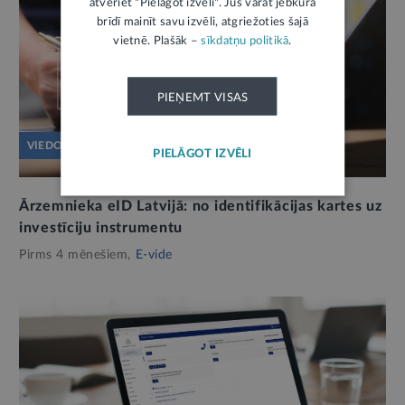
atveriet "Pielāgot izvēli". Jūs varat jebkurā
brīdī mainīt savu izvēli, atgriežoties šajā
vietnē. Plašāk –
sīkdatņu politikā
.
PIEŅEMT VISAS
VIEDOKLIS
PIELĀGOT IZVĒLI
Ārzemnieka eID Latvijā: no identifikācijas kartes uz
investīciju instrumentu
Pirms 4 mēnešiem,
E-vide