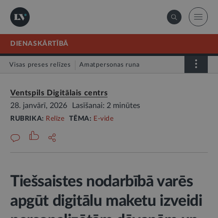
DIENASKĀRTĪBĀ
Visas preses relīzes
Amatpersonas runa
Atklātā vēstule
Relīze
Ventspils Digitālais centrs
28. janvārī, 2026
Lasīšanai: 2 minūtes
RUBRIKA:
Relīze
TĒMA:
E-vide
Tiešsaistes nodarbībā varēs
apgūt digitālu maketu izveidi