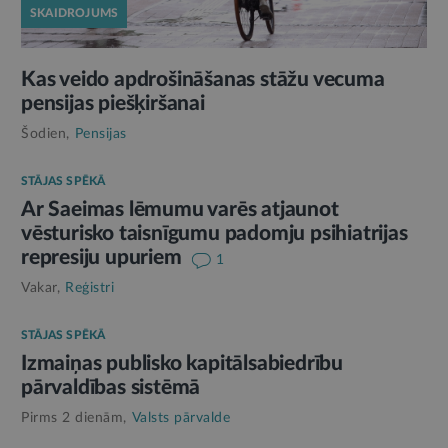
SKAIDROJUMS
Kas veido apdrošināšanas stāžu vecuma
pensijas piešķiršanai
Šodien,
Pensijas
STĀJAS SPĒKĀ
Ar Saeimas lēmumu varēs atjaunot
vēsturisko taisnīgumu padomju psihiatrijas
represiju upuriem
1
Vakar,
Reģistri
STĀJAS SPĒKĀ
Izmaiņas publisko kapitālsabiedrību
pārvaldības sistēmā
Pirms 2 dienām,
Valsts pārvalde