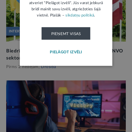
atveriet "Pielāgot izvēli". Jūs varat jebkurā
brīdī mainīt savu izvēli, atgriežoties šajā
vietnē. Plašāk –
sīkdatņu politikā
.
INTERVIJA
PIEŅEMT VISAS
Biedrība “Tavi draugi”: valsts neprot izmantot NVO
PIELĀGOT IZVĒLI
sektoru savā labā
2
Pirms 2 nedēļām,
Drošība