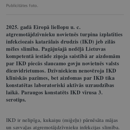
Publicitātes foto.
2025. gadā Eiropā liellopu u. c.
atgremotājdzīvnieku novietnēs turpina izplatīties
infekciozais katarālais drudzis (IKD) jeb zilās
mēles slimība. Pagājušajā nedēļā Lietuvas
kompetentā iestāde ziņoja saistībā ar aizdomām
par IKD piecās slaucamo govju novietnēs valsts
dienvidrietumos. Dzīvniekiem nenovēroja IKD
klīniskās pazīmes, bet aizdomas par IKD tika
konstatētas laboratoriski aktīvās uzraudzības
laikā. Paraugos konstatēts IKD vīrusa 3.
serotips.
IKD ir nelipīga, kukaiņu (miģeļu) pārnēsāta mājas
un savvaļas atgremotājdzīvnieku infekcijas slimība.