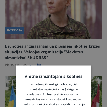
INTERVIJA
Bruņoties ar zināšanām un prasmēm rīkoties krīzes
situācijās. Veidojas organizācija “Sievietes
aizsardzībai SKUDRAS”
Pirms nedēļas,
Drošība
Vietnē izmantojam sīkdatnes
Lai vietne pilnvērtīgi darbotos, tiek
izmantotas nepieciešamās (obligātās)
sīkdatnes. Ar Jūsu piekrišanu var tikt
izmantotas vēl citas – statistikas, sociālo
mediju un funkcionalitātes. Papildinformācijai