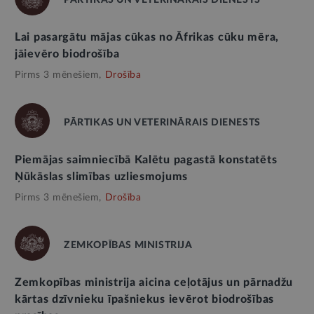
PĀRTIKAS UN VETERINĀRAIS DIENESTS
Lai pasargātu mājas cūkas no Āfrikas cūku mēra,
jāievēro biodrošība
Pirms 3 mēnešiem,
Drošība
PĀRTIKAS UN VETERINĀRAIS DIENESTS
Piemājas saimniecībā Kalētu pagastā konstatēts
Ņūkāslas slimības uzliesmojums
Pirms 3 mēnešiem,
Drošība
ZEMKOPĪBAS MINISTRIJA
Zemkopības ministrija aicina ceļotājus un pārnadžu
kārtas dzīvnieku īpašniekus ievērot biodrošības