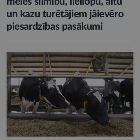
mēles slimību, liellopu, aitu
un kazu turētājiem jāievēro
piesardzības pasākumi