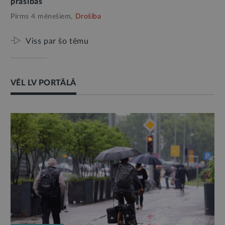
prasības
Pirms 4 mēnešiem,
Drošība
Viss par šo tēmu
VĒL LV PORTĀLĀ