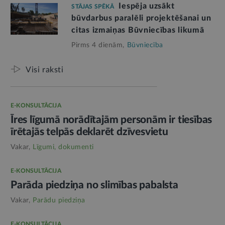
Iespēja uzsākt
STĀJAS SPĒKĀ
būvdarbus paralēli projektēšanai un
citas izmaiņas Būvniecības likumā
Pirms 4 dienām,
Būvniecība
Visi raksti
E-KONSULTĀCIJA
Īres līgumā norādītajām personām ir tiesības
īrētajās telpās deklarēt dzīvesvietu
Vakar,
Līgumi, dokumenti
E-KONSULTĀCIJA
Parāda piedziņa no slimības pabalsta
Vakar,
Parādu piedziņa
E-KONSULTĀCIJA