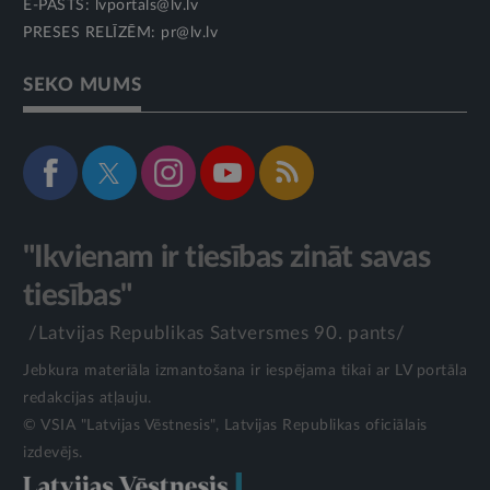
E-PASTS:
lvportals@lv.lv
PRESES RELĪZĒM:
pr@lv.lv
SEKO MUMS
"Ikvienam ir tiesības zināt savas
tiesības"
/Latvijas Republikas Satversmes 90. pants/
Jebkura materiāla izmantošana ir iespējama tikai ar LV portāla
redakcijas atļauju.
© VSIA "Latvijas Vēstnesis", Latvijas Republikas oficiālais
izdevējs.