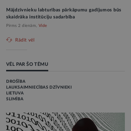
Mājdzīvnieku labturības pārkāpumu gadījumos būs
skaidrāka institūciju sadarbība
Pirms 2 dienām,
Vide
Rādīt vēl
VĒL PAR ŠO TĒMU
DROŠĪBA
LAUKSAIMNIECĪBAS DZĪVNIEKI
LIETUVA
SLIMĪBA