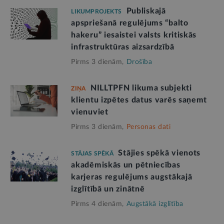
Publiskajā
LIKUMPROJEKTS
apspriešanā regulējums “balto
hakeru” iesaistei valsts kritiskās
infrastruktūras aizsardzībā
Pirms 3 dienām,
Drošība
NILLTPFN likuma subjekti
ZIŅA
klientu izpētes datus varēs saņemt
vienuviet
Pirms 3 dienām,
Personas dati
Stājies spēkā vienots
STĀJAS SPĒKĀ
akadēmiskās un pētniecības
karjeras regulējums augstākajā
izglītībā un zinātnē
Pirms 4 dienām,
Augstākā izglītība