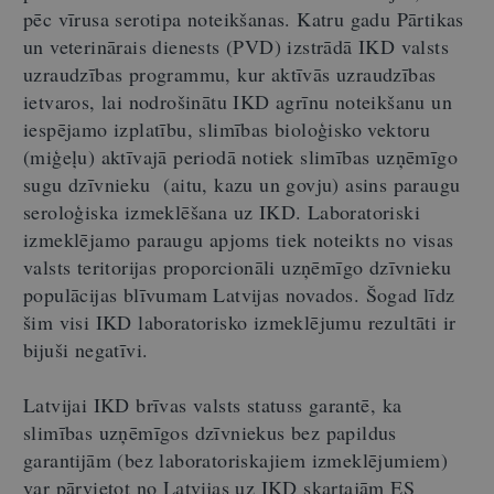
pēc vīrusa serotipa noteikšanas. Katru gadu Pārtikas
un veterinārais dienests (PVD) izstrādā IKD valsts
uzraudzības programmu, kur aktīvās uzraudzības
ietvaros, lai nodrošinātu IKD agrīnu noteikšanu un
iespējamo izplatību, slimības bioloģisko vektoru
(miģeļu) aktīvajā periodā notiek slimības uzņēmīgo
sugu dzīvnieku (aitu, kazu un govju) asins paraugu
seroloģiska izmeklēšana uz IKD. Laboratoriski
izmeklējamo paraugu apjoms tiek noteikts no visas
valsts teritorijas proporcionāli uzņēmīgo dzīvnieku
populācijas blīvumam Latvijas novados. Šogad līdz
šim visi IKD laboratorisko izmeklējumu rezultāti ir
bijuši negatīvi.
Latvijai IKD brīvas valsts statuss garantē, ka
slimības uzņēmīgos dzīvniekus bez papildus
garantijām (bez laboratoriskajiem izmeklējumiem)
var pārvietot no Latvijas uz IKD skartajām ES