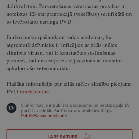
dalībvalstīm. Pārvietošanas veterinārās prasības ir
noteiktas ES starptautiskajā (veselības) sertifikātā un
to ievērošanu uzrauga PVD.
Ja dzīvnieku īpašniekam rodas aizdomas, ka
atgremotājdzīvnieks ir inficējies ar zilās mēles
slimības vīrusu, vai ir konstatētas saslimšanas
pazīmes, tad nekavējoties ir jāsazinās ar novietni
apkalpojošo veterinārārstu.
Plašāka informācija par zilās mēles slimību pieejama
PVD
tīmekļvietnē
.
Šī informācija ir publisks paziņojums un neatspoguļo LV
portāla viedokli. Par tās saturu atbild iesūtītājs.
Publicēšanas noteikumi
LABS SATURS