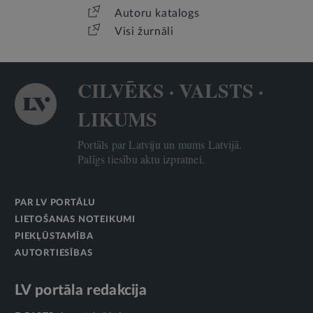
Autoru katalogs
Visi žurnāli
CILVĒKS · VALSTS ·
LIKUMS
Portāls par Latviju un mums Latvijā.
Palīgs tiesību aktu izpratnei.
PAR LV PORTĀLU
LIETOŠANAS NOTEIKUMI
PIEKĻŪSTAMĪBA
AUTORTIESĪBAS
LV portāla redakcija