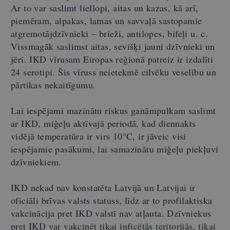
Ar to var saslimt liellopi, aitas un kazas, kā arī,
piemēram, alpakas, lamas un savvaļā sastopamie
atgremotājdzīvnieki – brieži, antilopes, bifeļi u. c.
Vissmagāk saslimst aitas, sevišķi jauni dzīvnieki un
jēri. IKD vīrusam Eiropas reģionā patreiz ir izdalīti
24 serotipi. Šis vīruss neietekmē cilvēku veselību un
pārtikas nekaitīgumu.
Lai iespējami mazinātu riskus ganāmpulkam saslimt
ar IKD, miģeļu aktīvajā periodā, kad diennakts
vidējā temperatūra ir virs 10°C, ir jāveic visi
iespējamie pasākumi, lai samazinātu miģeļu piekļuvi
dzīvniekiem.
IKD nekad nav konstatēta Latvijā un Latvijai ir
oficiāli brīvas valsts statuss, līdz ar to profilaktiska
vakcinācija pret IKD valstī nav atļauta. Dzīvniekus
pret IKD var vakcinēt tikai inficētās teritorijās, tikai