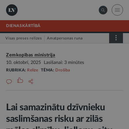
DIENASKĀRTĪBĀ
Visas preses relīzes
Amatpersonas runa
Atklātā vēstule
Relīze
Zemkopības ministrija
10. oktobrī, 2025
Lasīšanai: 3 minūtes
RUBRIKA:
Relīze
TĒMA:
Drošība
Lai samazinātu dzīvnieku
saslimšanas risku ar zilās