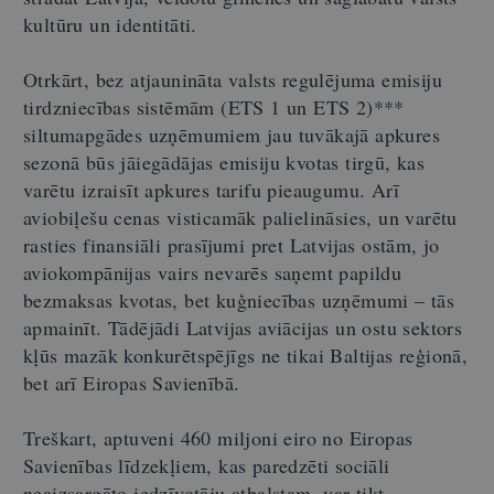
kultūru un identitāti.
Otrkārt, bez atjaunināta valsts regulējuma emisiju
tirdzniecības sistēmām (ETS 1 un ETS 2)***
siltumapgādes uzņēmumiem jau tuvākajā apkures
sezonā būs jāiegādājas emisiju kvotas tirgū, kas
varētu izraisīt apkures tarifu pieaugumu. Arī
aviobiļešu cenas visticamāk palielināsies, un varētu
rasties finansiāli prasījumi pret Latvijas ostām, jo
aviokompānijas vairs nevarēs saņemt papildu
bezmaksas kvotas, bet kuģniecības uzņēmumi – tās
apmainīt. Tādējādi Latvijas aviācijas un ostu sektors
kļūs mazāk konkurētspējīgs ne tikai Baltijas reģionā,
bet arī Eiropas Savienībā.
Treškart, aptuveni 460 miljoni eiro no Eiropas
Savienības līdzekļiem, kas paredzēti sociāli
neaizsargāto iedzīvotāju atbalstam, var tikt