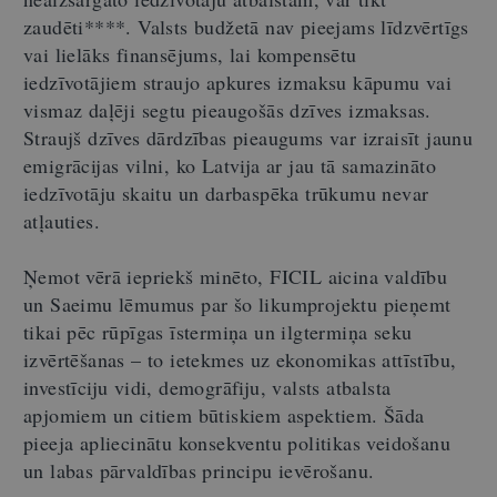
zaudēti****. Valsts budžetā nav pieejams līdzvērtīgs
vai lielāks finansējums, lai kompensētu
iedzīvotājiem straujo apkures izmaksu kāpumu vai
vismaz daļēji segtu pieaugošās dzīves izmaksas.
Straujš dzīves dārdzības pieaugums var izraisīt jaunu
emigrācijas vilni, ko Latvija ar jau tā samazināto
iedzīvotāju skaitu un darbaspēka trūkumu nevar
atļauties.
Ņemot vērā iepriekš minēto, FICIL aicina valdību
un Saeimu lēmumus par šo likumprojektu pieņemt
tikai pēc rūpīgas īstermiņa un ilgtermiņa seku
izvērtēšanas – to ietekmes uz ekonomikas attīstību,
investīciju vidi, demogrāfiju, valsts atbalsta
apjomiem un citiem būtiskiem aspektiem. Šāda
pieeja apliecinātu konsekventu politikas veidošanu
un labas pārvaldības principu ievērošanu.