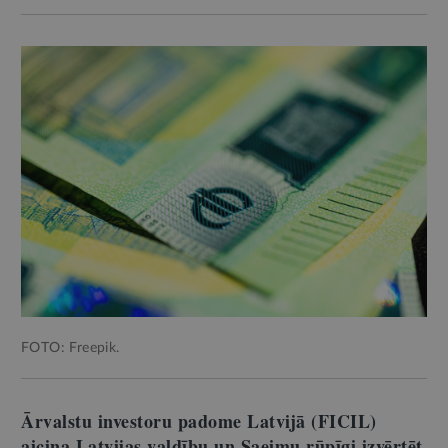
FOTO: Freepik.
Ārvalstu investoru padome Latvijā (FICIL)
aicina Latvijas valdību un Saeimu rūpīgi izvērtēt