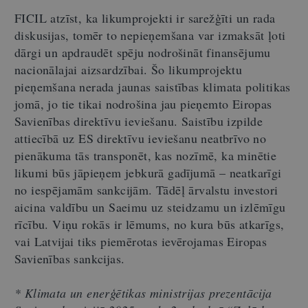
FICIL atzīst, ka likumprojekti ir sarežģīti un rada
diskusijas, tomēr to nepieņemšana var izmaksāt ļoti
dārgi un apdraudēt spēju nodrošināt finansējumu
nacionālajai aizsardzībai. Šo likumprojektu
pieņemšana nerada jaunas saistības klimata politikas
jomā, jo tie tikai nodrošina jau pieņemto Eiropas
Savienības direktīvu ieviešanu. Saistību izpilde
attiecībā uz ES direktīvu ieviešanu neatbrīvo no
pienākuma tās transponēt, kas nozīmē, ka minētie
likumi būs jāpieņem jebkurā gadījumā – neatkarīgi
no iespējamām sankcijām. Tādēļ ārvalstu investori
aicina valdību un Saeimu uz steidzamu un izlēmīgu
rīcību. Viņu rokās ir lēmums, no kura būs atkarīgs,
vai Latvijai tiks piemērotas ievērojamas Eiropas
Savienības sankcijas.
* Klimata un enerģētikas ministrijas prezentācija