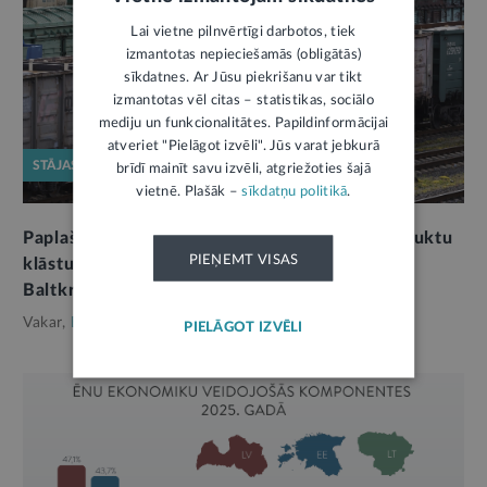
Lai vietne pilnvērtīgi darbotos, tiek
izmantotas nepieciešamās (obligātās)
sīkdatnes. Ar Jūsu piekrišanu var tikt
izmantotas vēl citas – statistikas, sociālo
mediju un funkcionalitātes. Papildinformācijai
atveriet "Pielāgot izvēli". Jūs varat jebkurā
STĀJAS SPĒKĀ
brīdī mainīt savu izvēli, atgriežoties šajā
vietnē. Plašāk –
sīkdatņu politikā
.
Paplašina lauksaimniecības un lopbarības produktu
PIEŅEMT VISAS
klāstu, kurus nevarēs ievest no Krievijas un
Baltkrievijas
Vakar,
Ekonomika
PIELĀGOT IZVĒLI