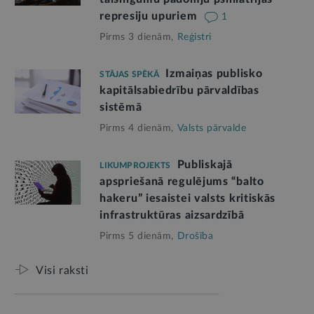
represiju upuriem
1
Pirms 3 dienām,
Reģistri
Izmaiņas publisko
STĀJAS SPĒKĀ
kapitālsabiedrību pārvaldības
sistēmā
Pirms 4 dienām,
Valsts pārvalde
Publiskajā
LIKUMPROJEKTS
apspriešanā regulējums “balto
hakeru” iesaistei valsts kritiskās
infrastruktūras aizsardzībā
Pirms 5 dienām,
Drošība
Visi raksti