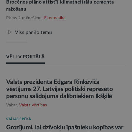
Brocēnos plāno attīstīt klimatneitrālu cementa
ražošanu
Pirms 2 mēnešiem,
Ekonomika
Viss par šo tēmu
VĒL LV PORTĀLĀ
AMATPERSONAS RUNA
Valsts prezidenta Edgara Rinkēviča
vēstījums 27. Latvijas politiski represēto
personu salidojuma dalībniekiem Ikšķilē
Vakar,
Valsts vērtības
STĀJAS SPĒKĀ
Grozījumi, lai dzīvokļu īpašnieku kopības var