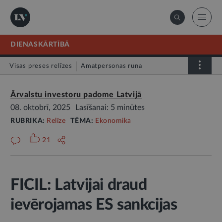
DIENASKĀRTĪBĀ
Visas preses relīzes
Amatpersonas runa
Atklātā vēstule
Relīze
Ārvalstu investoru padome Latvijā
08. oktobrī, 2025
Lasīšanai: 5 minūtes
RUBRIKA:
Relīze
TĒMA:
Ekonomika
21
FICIL: Latvijai draud
ievērojamas ES sankcijas