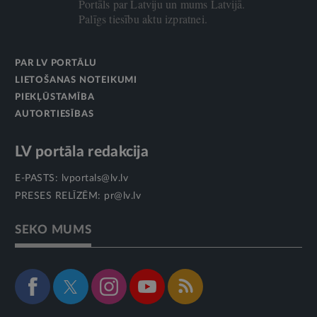
Portāls par Latviju un mums Latvijā.
Palīgs tiesību aktu izpratnei.
PAR LV PORTĀLU
LIETOŠANAS NOTEIKUMI
PIEKĻŪSTAMĪBA
AUTORTIESĪBAS
LV portāla redakcija
E-PASTS:
lvportals@lv.lv
PRESES RELĪZĒM:
pr@lv.lv
SEKO MUMS