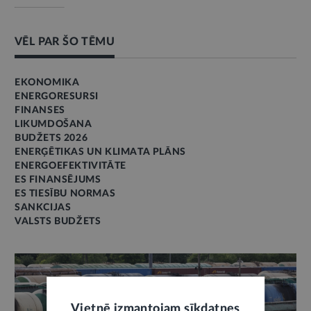
VĒL PAR ŠO TĒMU
EKONOMIKA
ENERGORESURSI
FINANSES
LIKUMDOŠANA
BUDŽETS 2026
ENERĢĒTIKAS UN KLIMATA PLĀNS
ENERGOEFEKTIVITĀTE
ES FINANSĒJUMS
ES TIESĪBU NORMAS
SANKCIJAS
VALSTS BUDŽETS
Vietnē izmantojam sīkdatnes