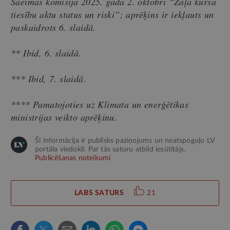
Saeimas komisijā 2025. gada 2. oktobrī “Zaļā kursa
tiesību aktu status un riski”; aprēķins ir iekļauts un
paskaidrots 6. slaidā.
** Ibid, 6. slaidā.
*** Ibid, 7. slaidā.
**** Pamatojoties uz Klimata un enerģētikas
ministrijas veikto aprēķinu.
Šī informācija ir publisks paziņojums un neatspoguļo LV
portāla viedokli. Par tās saturu atbild iesūtītājs.
Publicēšanas noteikumi
LABS SATURS
21