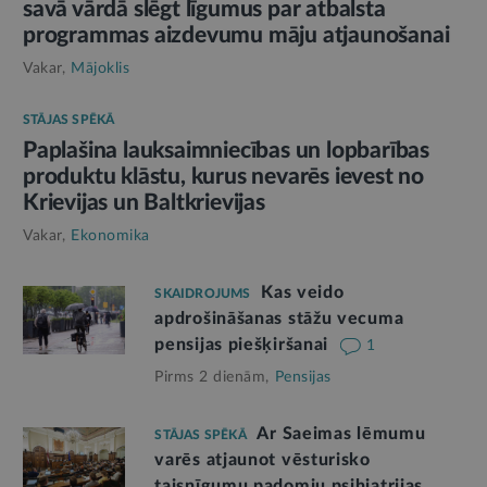
savā vārdā slēgt līgumus par atbalsta
programmas aizdevumu māju atjaunošanai
Vakar,
Mājoklis
STĀJAS SPĒKĀ
Paplašina lauksaimniecības un lopbarības
produktu klāstu, kurus nevarēs ievest no
Krievijas un Baltkrievijas
Vakar,
Ekonomika
Kas veido
SKAIDROJUMS
apdrošināšanas stāžu vecuma
pensijas piešķiršanai
1
Pirms 2 dienām,
Pensijas
Ar Saeimas lēmumu
STĀJAS SPĒKĀ
varēs atjaunot vēsturisko
taisnīgumu padomju psihiatrijas