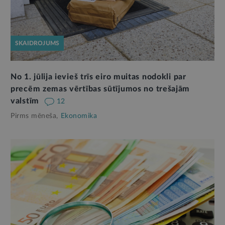
SKAIDROJUMS
No 1. jūlija ievieš trīs eiro muitas nodokli par
precēm zemas vērtības sūtījumos no trešajām
valstīm
12
Pirms mēneša,
Ekonomika