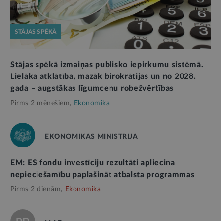
STĀJAS SPĒKĀ
Stājas spēkā izmaiņas publisko iepirkumu sistēmā.
Lielāka atklātība, mazāk birokrātijas un no 2028.
gada – augstākas līgumcenu robežvērtības
Pirms 2 mēnešiem,
Ekonomika
EKONOMIKAS MINISTRIJA
EM: ES fondu investīciju rezultāti apliecina
nepieciešamību paplašināt atbalsta programmas
Pirms 2 dienām,
Ekonomika