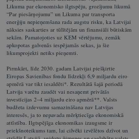
Likuma par ekonomisko ilgtspēju, grozījumu likumā
“Par piesārņojumu” un Likuma par transporta
enerģiju nepieņemšana rada augstu risku, ka Latvijai
nāksies saskarties ar tūlītējām un finansiāli būtiskām
sekām. Pamatojoties uz KEM vērtējumu, zemāk
apkopotas galvenās iespējamās sekas, ja šie
likumprojekti netiks pieņemti.
Pirmkārt, līdz 2030. gadam Latvijai piešķirtie
Eiropas Savienības fondu līdzekļi 6,9 miljardu eiro
apmērā var tikt iesaldēti*. Rezultātā šajā periodā
Latvija varētu zaudēt vai nesaņemt privātās
investīcijas 2–4 miljardu eiro apmērā**. Valsts
budžeta izdevumu samazināšana nav Latvijas
interesēs, ja to nepavada mērķtiecīga ekonomiskā
attīstība. Ilgtspējīga ekonomikas izaugsme ir
priekšnoteikums tam, lai cilvēki izvēlētos dzīvot un
strādāt Latvijā, veidotu ģimenes un saglabātu valsts