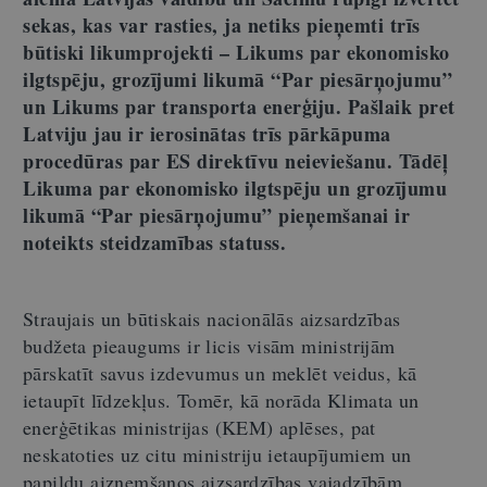
sekas, kas var rasties, ja netiks pieņemti trīs
būtiski likumprojekti – Likums par ekonomisko
ilgtspēju, grozījumi likumā “Par piesārņojumu”
un Likums par transporta enerģiju. Pašlaik pret
Latviju jau ir ierosinātas trīs pārkāpuma
procedūras par ES direktīvu neieviešanu. Tādēļ
Likuma par ekonomisko ilgtspēju un grozījumu
likumā “Par piesārņojumu” pieņemšanai ir
noteikts steidzamības statuss.
Straujais un būtiskais nacionālās aizsardzības
budžeta pieaugums ir licis visām ministrijām
pārskatīt savus izdevumus un meklēt veidus, kā
ietaupīt līdzekļus. Tomēr, kā norāda Klimata un
enerģētikas ministrijas (KEM) aplēses, pat
neskatoties uz citu ministriju ietaupījumiem un
papildu aizņemšanos aizsardzības vajadzībām,