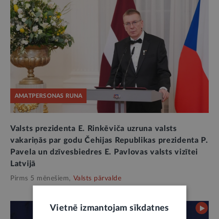
AMATPERSONAS RUNA
Valsts prezidenta E. Rinkēviča uzruna valsts
vakariņās par godu Čehijas Republikas prezidenta P.
Pavela un dzīvesbiedres E. Pavlovas valsts vizītei
Latvijā
Pirms 5 mēnešiem,
Valsts pārvalde
Vietnē izmantojam sīkdatnes