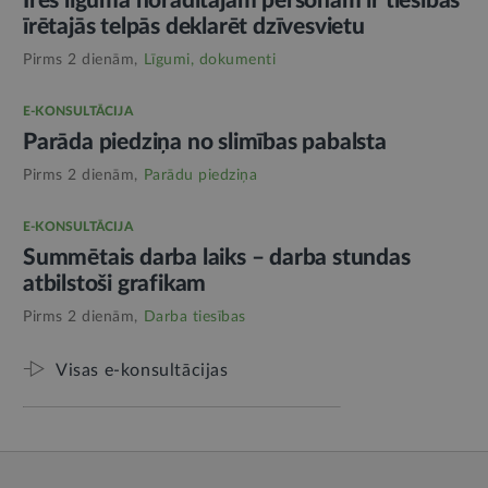
Īres līgumā norādītajām personām ir tiesības
īrētajās telpās deklarēt dzīvesvietu
Pirms 2 dienām,
Līgumi, dokumenti
E-KONSULTĀCIJA
Parāda piedziņa no slimības pabalsta
Pirms 2 dienām,
Parādu piedziņa
E-KONSULTĀCIJA
Summētais darba laiks – darba stundas
atbilstoši grafikam
Pirms 2 dienām,
Darba tiesības
Visas e-konsultācijas