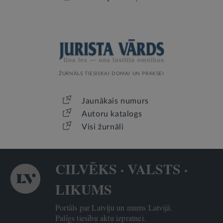
ŽURNĀLS TIESISKAI DOMAI UN PRAKSEI
Jaunākais numurs
Autoru katalogs
Visi žurnāli
CILVĒKS · VALSTS ·
LIKUMS
Portāls par Latviju un mums Latvijā.
Palīgs tiesību aktu izpratnei.