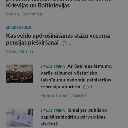
Krievijas un Baltkrievijas
Šodien,
Ekonomika
SKAIDROJUMS
Kas veido apdrošināšanas stāžu vecuma
pensijas piešķiršanai
1
Vakar,
Pensijas
Ar Saeimas lēmumu
STĀJAS SPĒKĀ
varēs atjaunot vēsturisko
taisnīgumu padomju psihiatrijas
represiju upuriem
1
Pirms 2 dienām,
Reģistri
Izmaiņas publisko
STĀJAS SPĒKĀ
kapitālsabiedrību pārvaldības
sistēmā