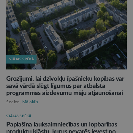
STĀJAS SPĒKĀ
Grozījumi, lai dzīvokļu īpašnieku kopības var
savā vārdā slēgt līgumus par atbalsta
programmas aizdevumu māju atjaunošanai
Šodien,
Mājoklis
STĀJAS SPĒKĀ
Paplašina lauksaimniecības un lopbarības
produktu klāstu, kurus nevarēs ievest no