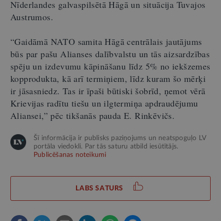
Nīderlandes galvaspilsētā Hāgā un situācija Tuvajos
Austrumos.
“Gaidāmā NATO samita Hāgā centrālais jautājums
būs par pašu Alianses dalībvalstu un tās aizsardzības
spēju un izdevumu kāpināšanu līdz 5% no iekšzemes
kopprodukta, kā arī termiņiem, līdz kuram šo mērķi
ir jāsasniedz. Tas ir īpaši būtiski šobrīd, ņemot vērā
Krievijas radītu tiešu un ilgtermiņa apdraudējumu
Aliansei,” pēc tikšanās pauda E. Rinkēvičs.
Šī informācija ir publisks paziņojums un neatspoguļo LV
portāla viedokli. Par tās saturu atbild iesūtītājs.
Publicēšanas noteikumi
LABS SATURS