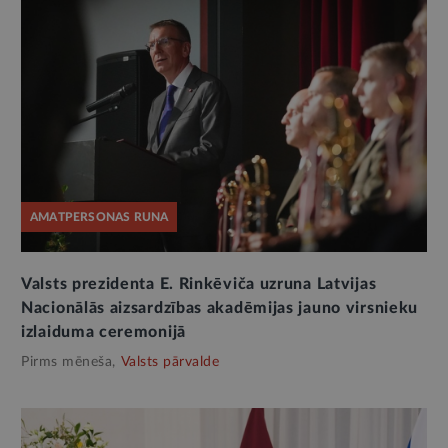
AMATPERSONAS RUNA
Valsts prezidenta E. Rinkēviča uzruna Latvijas
Nacionālās aizsardzības akadēmijas jauno virsnieku
izlaiduma ceremonijā
Pirms mēneša,
Valsts pārvalde