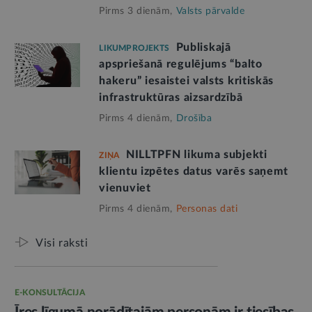
Pirms 3 dienām,
Valsts pārvalde
Publiskajā
LIKUMPROJEKTS
apspriešanā regulējums “balto
hakeru” iesaistei valsts kritiskās
infrastruktūras aizsardzībā
Pirms 4 dienām,
Drošība
NILLTPFN likuma subjekti
ZIŅA
klientu izpētes datus varēs saņemt
vienuviet
Pirms 4 dienām,
Personas dati
Visi raksti
E-KONSULTĀCIJA