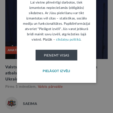
Lai vietne pilnvērtīgi darbotos, tiek
izmantotas nepieciešamās (obligātās)
sīkdatnes. Ar Jūsu piekrišanu var tikt
izmantotas vēl citas – statistikas, sociālo
mediju un funkcionalitātes. Papildinformācijai
atveriet "Pielāgot izvēli". Jūs varat jebkurā
brīdī mainīt savu izvēli, atgriežoties šajā
vietnē. Plašāk –
sīkdatņu politikā
.
AMATPERSONAS RUNA
PIEŅEMT VISAS
Valsts prezidenta E. Rinkēviča uzruna Ukrainas
PIELĀGOT IZVĒLI
atbalstam veltītajā koncertā “Palīdzi izvest
Ukrainas aizstāvjus no nāves”
Pirms 5 mēnešiem,
Valsts pārvalde
SAEIMA