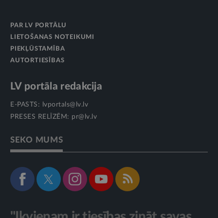
PAR LV PORTĀLU
LIETOŠANAS NOTEIKUMI
PIEKĻŪSTAMĪBA
AUTORTIESĪBAS
LV portāla redakcija
E-PASTS:
lvportals@lv.lv
PRESES RELĪZĒM:
pr@lv.lv
SEKO MUMS
"Ikvienam ir tiesības zināt savas