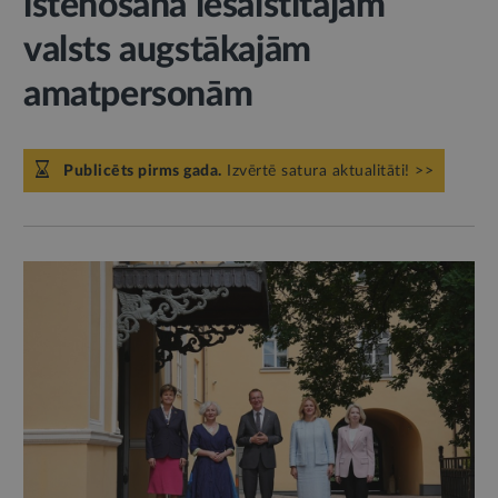
īstenošanā iesaistītajām
valsts augstākajām
amatpersonām
Publicēts pirms gada.
Izvērtē satura aktualitāti! >>