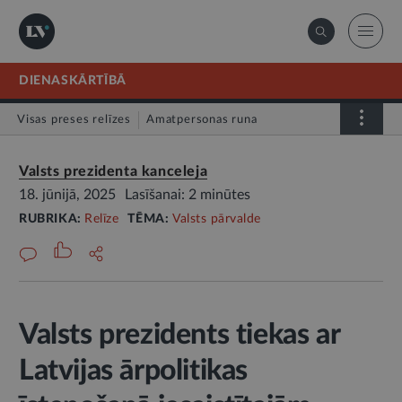
DIENASKĀRTĪBĀ
Visas preses relīzes
Amatpersonas runa
Atklātā vēstule
Relīze
Valsts prezidenta kanceleja
18. jūnijā, 2025
Lasīšanai: 2 minūtes
RUBRIKA:
Relīze
TĒMA:
Valsts pārvalde
Valsts prezidents tiekas ar
Latvijas ārpolitikas