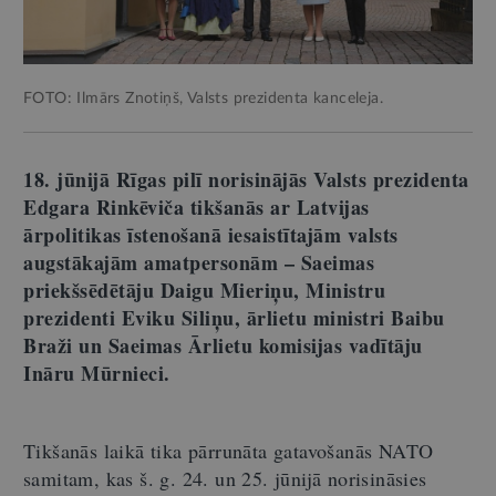
FOTO: Ilmārs Znotiņš, Valsts prezidenta kanceleja.
18. jūnijā Rīgas pilī norisinājās Valsts prezidenta
Edgara Rinkēviča tikšanās ar Latvijas
ārpolitikas īstenošanā iesaistītajām valsts
augstākajām amatpersonām – Saeimas
priekšsēdētāju Daigu Mieriņu, Ministru
prezidenti Eviku Siliņu, ārlietu ministri Baibu
Braži un Saeimas Ārlietu komisijas vadītāju
Ināru Mūrnieci.
Tikšanās laikā tika pārrunāta gatavošanās NATO
samitam, kas š. g. 24. un 25. jūnijā norisināsies