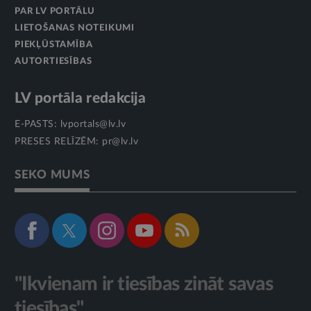
PAR LV PORTĀLU
LIETOŠANAS NOTEIKUMI
PIEKĻŪSTAMĪBA
AUTORTIESĪBAS
LV portāla redakcija
E-PASTS:
lvportals@lv.lv
PRESES RELĪZĒM:
pr@lv.lv
SEKO MUMS
"Ikvienam ir tiesības zināt savas
tiesības"