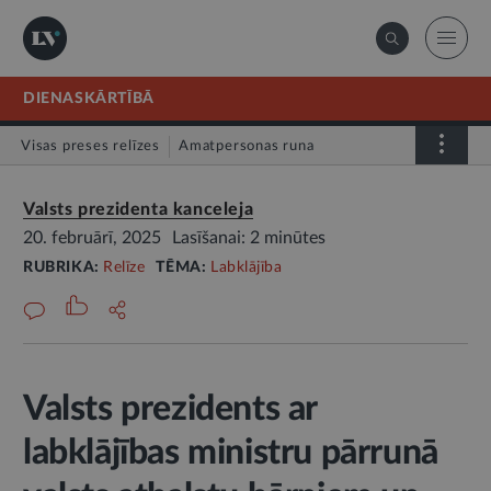
DIENASKĀRTĪBĀ
Visas preses relīzes
Amatpersonas runa
Atklātā vēstule
Relīze
Valsts prezidenta kanceleja
20. februārī, 2025
Lasīšanai: 2 minūtes
RUBRIKA:
Relīze
TĒMA:
Labklājība
Valsts prezidents ar
labklājības ministru pārrunā