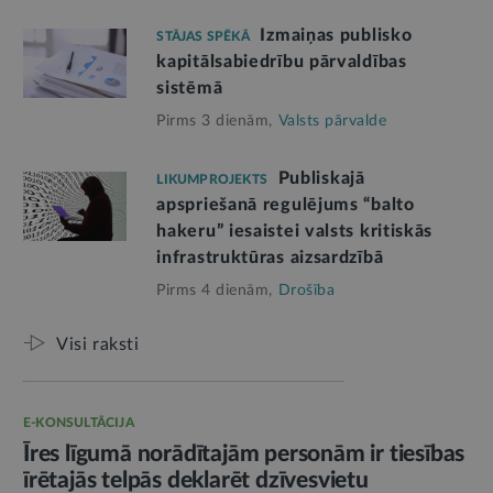
Izmaiņas publisko
STĀJAS SPĒKĀ
kapitālsabiedrību pārvaldības
sistēmā
Pirms 3 dienām,
Valsts pārvalde
Publiskajā
LIKUMPROJEKTS
apspriešanā regulējums “balto
hakeru” iesaistei valsts kritiskās
infrastruktūras aizsardzībā
Pirms 4 dienām,
Drošība
Visi raksti
E-KONSULTĀCIJA
Īres līgumā norādītajām personām ir tiesības
īrētajās telpās deklarēt dzīvesvietu