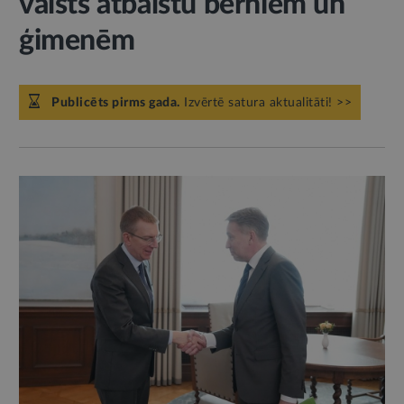
valsts atbalstu bērniem un
ģimenēm
Publicēts pirms gada.
Izvērtē satura aktualitāti! >>