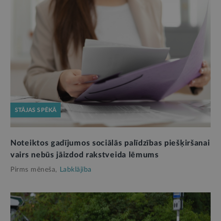
STĀJAS SPĒKĀ
Noteiktos gadījumos sociālās palīdzības piešķiršanai
vairs nebūs jāizdod rakstveida lēmums
Pirms mēneša,
Labklājība