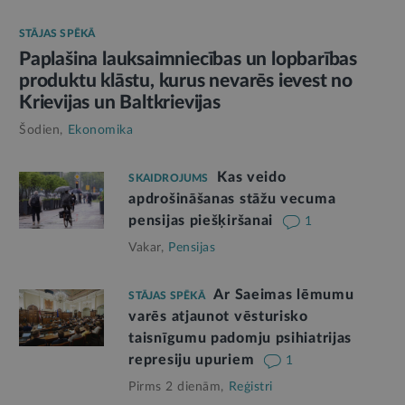
STĀJAS SPĒKĀ
Paplašina lauksaimniecības un lopbarības
produktu klāstu, kurus nevarēs ievest no
Krievijas un Baltkrievijas
Šodien,
Ekonomika
Kas veido
SKAIDROJUMS
apdrošināšanas stāžu vecuma
pensijas piešķiršanai
1
Vakar,
Pensijas
Ar Saeimas lēmumu
STĀJAS SPĒKĀ
varēs atjaunot vēsturisko
taisnīgumu padomju psihiatrijas
represiju upuriem
1
Pirms 2 dienām,
Reģistri