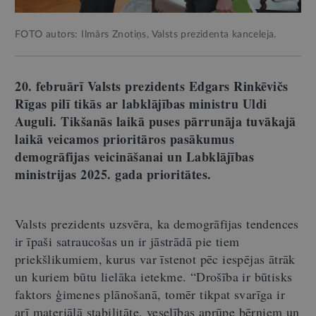
FOTO autors: Ilmārs Znotiņs, Valsts prezidenta kanceleja.
20. februārī Valsts prezidents Edgars Rinkēvičs
Rīgas pilī tikās ar labklājības ministru Uldi
Auguli. Tikšanās laikā puses pārrunāja tuvākajā
laikā veicamos prioritāros pasākumus
demogrāfijas veicināšanai un Labklājības
ministrijas 2025. gada prioritātes.
Valsts prezidents uzsvēra, ka demogrāfijas tendences
ir īpaši satraucošas un ir jāstrādā pie tiem
priekšlikumiem, kurus var īstenot pēc iespējas ātrāk
un kuriem būtu lielāka ietekme. “Drošība ir būtisks
faktors ģimenes plānošanā, tomēr tikpat svarīga ir
arī materiālā stabilitāte, veselības aprūpe bērniem un