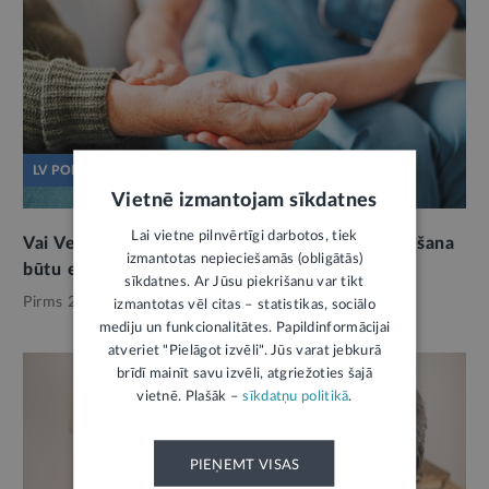
LV PORTĀLS JAUTĀ
Vietnē izmantojam sīkdatnes
Lai vietne pilnvērtīgi darbotos, tiek
Vai Veselības un Labklājības ministriju apvienošana
izmantotas nepieciešamās (obligātās)
būtu efektīvs risinājums
sīkdatnes. Ar Jūsu piekrišanu var tikt
Pirms 2 mēnešiem,
Labklājība
izmantotas vēl citas – statistikas, sociālo
mediju un funkcionalitātes. Papildinformācijai
atveriet "Pielāgot izvēli". Jūs varat jebkurā
brīdī mainīt savu izvēli, atgriežoties šajā
vietnē. Plašāk –
sīkdatņu politikā
.
PIEŅEMT VISAS