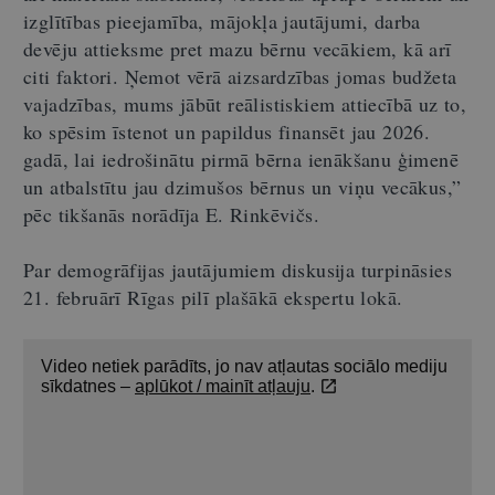
izglītības pieejamība, mājokļa jautājumi, darba
devēju attieksme pret mazu bērnu vecākiem, kā arī
citi faktori. Ņemot vērā aizsardzības jomas budžeta
vajadzības, mums jābūt reālistiskiem attiecībā uz to,
ko spēsim īstenot un papildus finansēt jau 2026.
gadā, lai iedrošinātu pirmā bērna ienākšanu ģimenē
un atbalstītu jau dzimušos bērnus un viņu vecākus,”
pēc tikšanās norādīja E. Rinkēvičs.
Par demogrāfijas jautājumiem diskusija turpināsies
21. februārī Rīgas pilī plašākā ekspertu lokā.