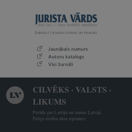
ŽURNĀLS TIESISKAI DOMAI UN PRAKSEI
Jaunākais numurs
Autoru katalogs
Visi žurnāli
CILVĒKS · VALSTS ·
LIKUMS
Portāls par Latviju un mums Latvijā.
Palīgs tiesību aktu izpratnei.