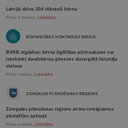
Latvijā dzīvo 334 tūkstoši bērnu
Pirms 5 dienām,
Labklājība
BŪVNIECĪBAS KONTROLES BIROJS
BVKB atgādina: bērna izglītības pārtraukums var
ietekmēt daudzbērnu ģimenes aizsargātā lietotāja
statusu
Pirms nedēļas,
Labklājība
ZEMGALES PLĀNOŠANAS REĢIONS
Zemgales plānošanas reģions aicina remigrantus
piedalīties aptaujā
Pirms mēneša,
Labklājība