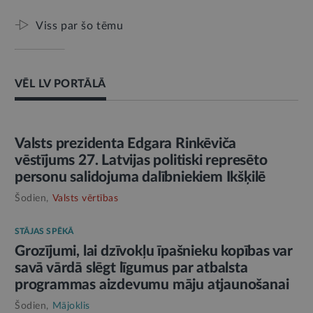
Viss par šo tēmu
VĒL LV PORTĀLĀ
AMATPERSONAS RUNA
Valsts prezidenta Edgara Rinkēviča
vēstījums 27. Latvijas politiski represēto
personu salidojuma dalībniekiem Ikšķilē
Šodien,
Valsts vērtības
STĀJAS SPĒKĀ
Grozījumi, lai dzīvokļu īpašnieku kopības var
savā vārdā slēgt līgumus par atbalsta
programmas aizdevumu māju atjaunošanai
Šodien,
Mājoklis