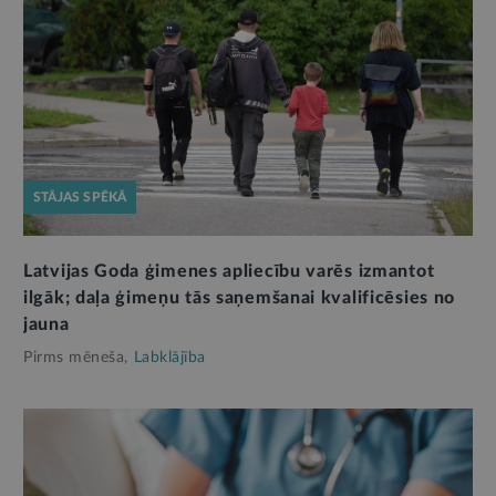
STĀJAS SPĒKĀ
Latvijas Goda ģimenes apliecību varēs izmantot
ilgāk; daļa ģimeņu tās saņemšanai kvalificēsies no
jauna
Pirms mēneša,
Labklājība