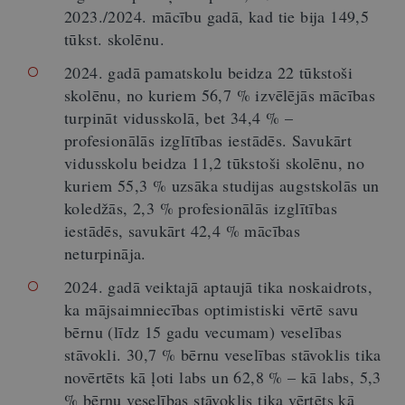
2023./2024. mācību gadā, kad tie bija 149,5
tūkst. skolēnu.
2024. gadā pamatskolu beidza 22 tūkstoši
skolēnu, no kuriem 56,7 % izvēlējās mācības
turpināt vidusskolā, bet 34,4 % –
profesionālās izglītības iestādēs. Savukārt
vidusskolu beidza 11,2 tūkstoši skolēnu, no
kuriem 55,3 % uzsāka studijas augstskolās un
koledžās, 2,3 % profesionālās izglītības
iestādēs, savukārt 42,4 % mācības
neturpināja.
2024. gadā veiktajā aptaujā tika noskaidrots,
ka mājsaimniecības optimistiski vērtē savu
bērnu (līdz 15 gadu vecumam) veselības
stāvokli. 30,7 % bērnu veselības stāvoklis tika
novērtēts kā ļoti labs un 62,8 % – kā labs, 5,3
% bērnu veselības stāvoklis tika vērtēts kā