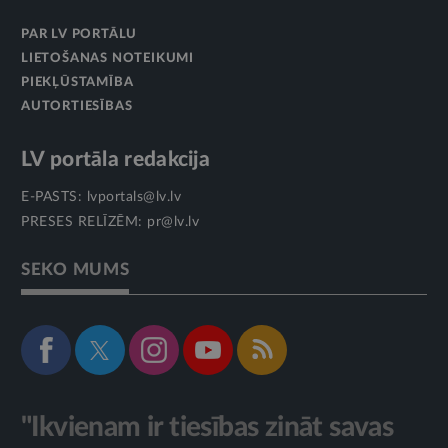
PAR LV PORTĀLU
LIETOŠANAS NOTEIKUMI
PIEKĻŪSTAMĪBA
AUTORTIESĪBAS
LV portāla redakcija
E-PASTS:
lvportals@lv.lv
PRESES RELĪZĒM:
pr@lv.lv
SEKO MUMS
"Ikvienam ir tiesības zināt savas