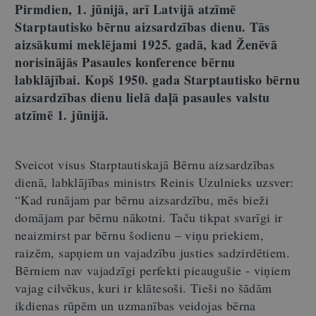
Pirmdien, 1. jūnijā, arī Latvijā atzīmē
Starptautisko bērnu aizsardzības dienu. Tās
aizsākumi meklējami 1925. gadā, kad Ženēvā
norisinājās Pasaules konference bērnu
labklājībai. Kopš 1950. gada Starptautisko bērnu
aizsardzības dienu lielā daļā pasaules valstu
atzīmē 1. jūnijā.
Sveicot visus Starptautiskajā Bērnu aizsardzības
dienā, labklājības ministrs Reinis Uzulnieks uzsver:
“Kad runājam par bērnu aizsardzību, mēs bieži
domājam par bērnu nākotni. Taču tikpat svarīgi ir
neaizmirst par bērnu šodienu – viņu priekiem,
raizēm, sapņiem un vajadzību justies sadzirdētiem.
Bērniem nav vajadzīgi perfekti pieaugušie - viņiem
vajag cilvēkus, kuri ir klātesoši. Tieši no šādām
ikdienas rūpēm un uzmanības veidojas bērna