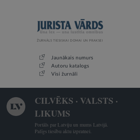
ŽURNĀLS TIESISKAI DOMAI UN PRAKSEI
Jaunākais numurs
Autoru katalogs
Visi žurnāli
CILVĒKS · VALSTS ·
LIKUMS
Portāls par Latviju un mums Latvijā.
Palīgs tiesību aktu izpratnei.