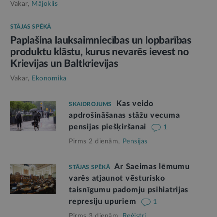
Vakar,
Mājoklis
STĀJAS SPĒKĀ
Paplašina lauksaimniecības un lopbarības
produktu klāstu, kurus nevarēs ievest no
Krievijas un Baltkrievijas
Vakar,
Ekonomika
Kas veido
SKAIDROJUMS
apdrošināšanas stāžu vecuma
pensijas piešķiršanai
1
Pirms 2 dienām,
Pensijas
Ar Saeimas lēmumu
STĀJAS SPĒKĀ
varēs atjaunot vēsturisko
taisnīgumu padomju psihiatrijas
represiju upuriem
1
Pirms 3 dienām,
Reģistri