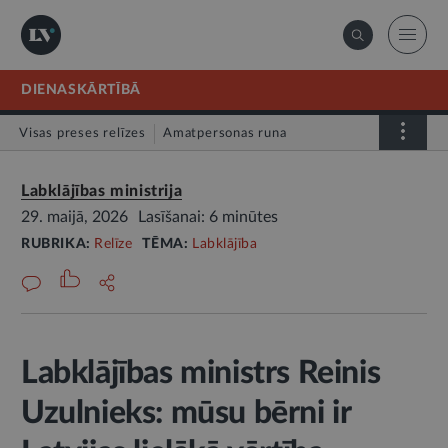
DIENASKĀRTĪBĀ
Visas preses relīzes
Amatpersonas runa
Atklātā vēstule
Relīze
Labklājības ministrija
29. maijā, 2026
Lasīšanai: 6 minūtes
RUBRIKA:
Relīze
TĒMA:
Labklājība
Labklājības ministrs Reinis
Uzulnieks: mūsu bērni ir