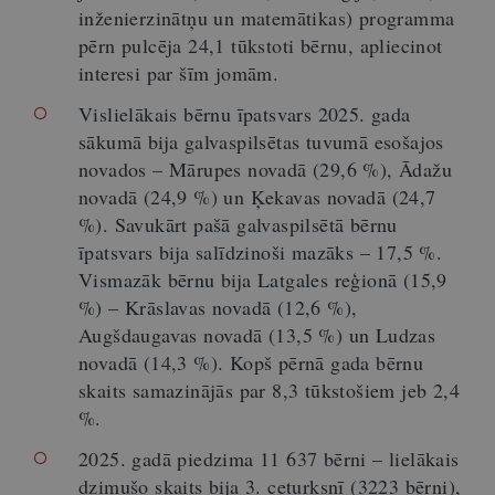
inženierzinātņu un matemātikas) programma
pērn pulcēja 24,1 tūkstoti bērnu, apliecinot
interesi par šīm jomām.
Vislielākais bērnu īpatsvars 2025. gada
sākumā bija galvaspilsētas tuvumā esošajos
novados – Mārupes novadā (29,6 %), Ādažu
novadā (24,9 %) un Ķekavas novadā (24,7
%). Savukārt pašā galvaspilsētā bērnu
īpatsvars bija salīdzinoši mazāks – 17,5 %.
Vismazāk bērnu bija Latgales reģionā (15,9
%) – Krāslavas novadā (12,6 %),
Augšdaugavas novadā (13,5 %) un Ludzas
novadā (14,3 %). Kopš pērnā gada bērnu
skaits samazinājās par 8,3 tūkstošiem jeb 2,4
%.
2025. gadā piedzima 11 637 bērni – lielākais
dzimušo skaits bija 3. ceturksnī (3223 bērni),