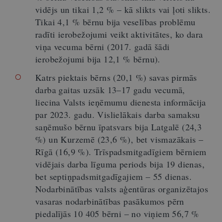
vidējs un tikai 1,2 % – kā slikts vai ļoti slikts.
Tikai 4,1 % bērnu bija veselības problēmu
radīti ierobežojumi veikt aktivitātes, ko dara
viņa vecuma bērni (2017. gadā šādi
ierobežojumi bija 12,1 % bērnu).
Katrs piektais bērns (20,1 %) savas pirmās
darba gaitas uzsāk 13–17 gadu vecumā,
liecina Valsts ieņēmumu dienesta informācija
par 2023. gadu. Vislielākais darba samaksu
saņēmušo bērnu īpatsvars bija Latgalē (24,3
%) un Kurzemē (23,6 %), bet vismazākais –
Rīgā (16,9 %). Trīspadsmitgadīgiem bērniem
vidējais darba līguma periods bija 19 dienas,
bet septiņpadsmitgadīgajiem – 55 dienas.
Nodarbinātības valsts aģentūras organizētajos
vasaras nodarbinātības pasākumos pērn
piedalījās 10 405 bērni – no viņiem 56,7 %