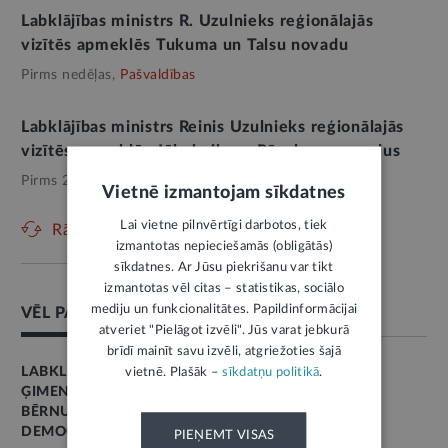
Labklājības ministrs R. Uzulnieks reģionālajās
vizītēs apmeklēs Tukuma un Talsu novadu
Pirms nedēļas,
Pašvaldības
Labklājības ministrs Reinis Uzulnieks reģionālajās
vizītēs apmeklēs Jēkabpils un Rēzeknes novadus
Pirms 2 nedēļām,
Valsts pārvalde
Vietnē izmantojam sīkdatnes
Lai vietne pilnvērtīgi darbotos, tiek
Rādīt vēl
izmantotas nepieciešamās (obligātās)
sīkdatnes. Ar Jūsu piekrišanu var tikt
izmantotas vēl citas – statistikas, sociālo
mediju un funkcionalitātes. Papildinformācijai
VĒL PAR ŠO TĒMU
atveriet "Pielāgot izvēli". Jūs varat jebkurā
brīdī mainīt savu izvēli, atgriežoties šajā
LABKLĀJĪBA
vietnē. Plašāk –
sīkdatņu politikā
.
ĢIMENE
BĒRNU TIESĪBAS
DEMOGRĀFIJA
PIEŅEMT VISAS