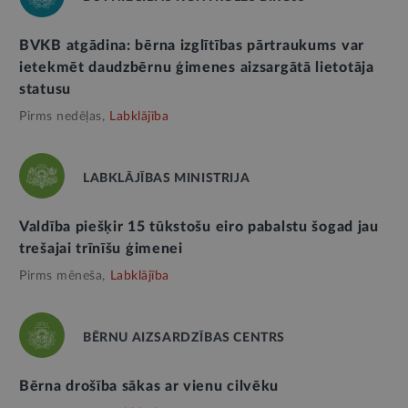
BVKB atgādina: bērna izglītības pārtraukums var
ietekmēt daudzbērnu ģimenes aizsargātā lietotāja
statusu
Pirms nedēļas,
Labklājība
LABKLĀJĪBAS MINISTRIJA
Valdība piešķir 15 tūkstošu eiro pabalstu šogad jau
trešajai trīnīšu ģimenei
Pirms mēneša,
Labklājība
BĒRNU AIZSARDZĪBAS CENTRS
Bērna drošība sākas ar vienu cilvēku