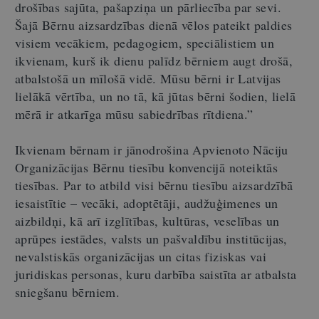
drošības sajūta, pašapziņa un pārliecība par sevi.
Šajā Bērnu aizsardzības dienā vēlos pateikt paldies
visiem vecākiem, pedagogiem, speciālistiem un
ikvienam, kurš ik dienu palīdz bērniem augt drošā,
atbalstošā un mīlošā vidē. Mūsu bērni ir Latvijas
lielākā vērtība, un no tā, kā jūtas bērni šodien, lielā
mērā ir atkarīga mūsu sabiedrības rītdiena.”
Ikvienam bērnam ir jānodrošina Apvienoto Nāciju
Organizācijas Bērnu tiesību konvencijā noteiktās
tiesības. Par to atbild visi bērnu tiesību aizsardzībā
iesaistītie – vecāki, adoptētāji, audžuģimenes un
aizbildņi, kā arī izglītības, kultūras, veselības un
aprūpes iestādes, valsts un pašvaldību institūcijas,
nevalstiskās organizācijas un citas fiziskas vai
juridiskas personas, kuru darbība saistīta ar atbalsta
sniegšanu bērniem.