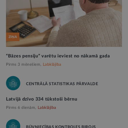
ZIŅA
“Bāzes pensiju” varētu ieviest no nākamā gada
Pirms 3 mēnešiem,
Labklājība
CENTRĀLĀ STATISTIKAS PĀRVALDE
Latvijā dzīvo 334 tūkstoši bērnu
Pirms 6 dienām,
Labklājība
BŪVNIECĪBAS KONTROLES BIROJS