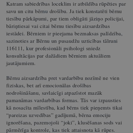
Katram sabiedrības loceklim ir atbildība rūpēties par
savu un citu bērnu drošību. Ja tiek konstatēti bērnu
tiesību pārkāpumi, par tiem obligāti jāziņo policijai,
bāriņtiesai vai citai bērnu tiesību aizsardzības
iestādei. Bērniem ir pieejama bezmaksas palīdzība,
sazinoties ar Bērnu un pusaudžu uzticības tālruni
116111, kur profesionāli psihologi sniedz
konsultācijas par dažādiem bērniem aktuāliem
jautājumiem.
Bērnu aizsardzība pret vardarbību nozīmē ne vien
fiziskas, bet arī emocionālas drošības
nodrošināšanu, savlaicīgi atpazīstot mazāk
pamanāmas vardarbības formas. Tās var izpausties
kā nosacīta mīlestība, kad bērns tiek pieņemts tikai
“pareizas uzvedības” gadījumā, bērna emociju
ignorēšana, pazemojoši “joki”, klusēšanas sods vai
pārmērīga kontrole, kas tiek attaisnota kā rūpes.