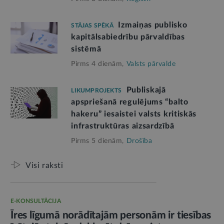
Izmaiņas publisko
STĀJAS SPĒKĀ
kapitālsabiedrību pārvaldības
sistēmā
Pirms 4 dienām,
Valsts pārvalde
Publiskajā
LIKUMPROJEKTS
apspriešanā regulējums “balto
hakeru” iesaistei valsts kritiskās
infrastruktūras aizsardzībā
Pirms 5 dienām,
Drošība
Visi raksti
E-KONSULTĀCIJA
Īres līgumā norādītajām personām ir tiesības