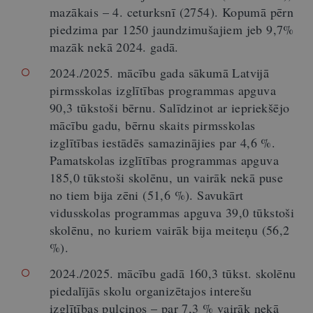
mazākais – 4. ceturksnī (2754). Kopumā pērn
piedzima par 1250 jaundzimušajiem jeb 9,7%
mazāk nekā 2024. gadā.
2024./2025. mācību gada sākumā Latvijā
pirmsskolas izglītības programmas apguva
90,3 tūkstoši bērnu. Salīdzinot ar iepriekšējo
mācību gadu, bērnu skaits pirmsskolas
izglītības iestādēs samazinājies par 4,6 %.
Pamatskolas izglītības programmas apguva
185,0 tūkstoši skolēnu, un vairāk nekā puse
no tiem bija zēni (51,6 %). Savukārt
vidusskolas programmas apguva 39,0 tūkstoši
skolēnu, no kuriem vairāk bija meiteņu (56,2
%).
2024./2025. mācību gadā 160,3 tūkst. skolēnu
piedalījās skolu organizētajos interešu
izglītības pulciņos – par 7,3 % vairāk nekā