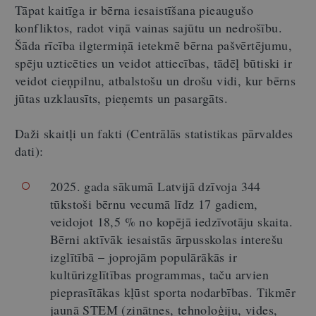
Tāpat kaitīga ir bērna iesaistīšana pieaugušo
konfliktos, radot viņā vainas sajūtu un nedrošību.
Šāda rīcība ilgtermiņā ietekmē bērna pašvērtējumu,
spēju uzticēties un veidot attiecības, tādēļ būtiski ir
veidot cieņpilnu, atbalstošu un drošu vidi, kur bērns
jūtas uzklausīts, pieņemts un pasargāts.
Daži skaitļi un fakti (Centrālās statistikas pārvaldes
dati):
2025. gada sākumā Latvijā dzīvoja 344
tūkstoši bērnu vecumā līdz 17 gadiem,
veidojot 18,5 % no kopējā iedzīvotāju skaita.
Bērni aktīvāk iesaistās ārpusskolas interešu
izglītībā – joprojām populārākās ir
kultūrizglītības programmas, taču arvien
pieprasītākas kļūst sporta nodarbības. Tikmēr
jaunā STEM (zinātnes, tehnoloģiju, vides,