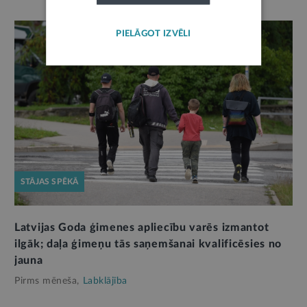
PIELĀGOT IZVĒLI
STĀJAS SPĒKĀ
Latvijas Goda ģimenes apliecību varēs izmantot
ilgāk; daļa ģimeņu tās saņemšanai kvalificēsies no
jauna
Pirms mēneša,
Labklājība