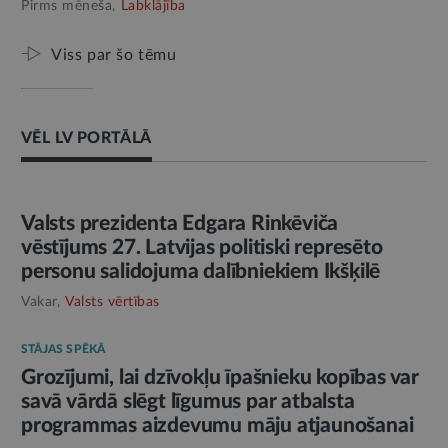
Pirms mēneša,
Labklājība
Viss par šo tēmu
VĒL LV PORTĀLĀ
AMATPERSONAS RUNA
Valsts prezidenta Edgara Rinkēviča
vēstījums 27. Latvijas politiski represēto
personu salidojuma dalībniekiem Ikšķilē
Vakar,
Valsts vērtības
STĀJAS SPĒKĀ
Grozījumi, lai dzīvokļu īpašnieku kopības var
savā vārdā slēgt līgumus par atbalsta
programmas aizdevumu māju atjaunošanai