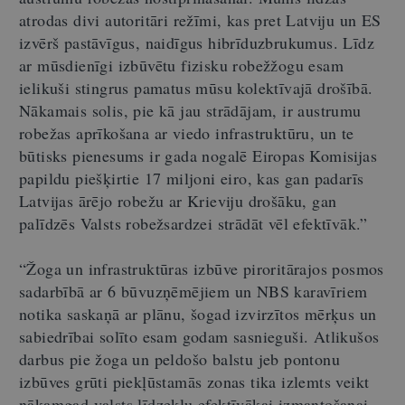
atrodas divi autoritāri režīmi, kas pret Latviju un ES
izvērš pastāvīgus, naidīgus hibrīduzbrukumus. Līdz
ar mūsdienīgi izbūvētu fizisku robežžogu esam
ielikuši stingrus pamatus mūsu kolektīvajā drošībā.
Nākamais solis, pie kā jau strādājam, ir austrumu
robežas aprīkošana ar viedo infrastruktūru, un te
būtisks pienesums ir gada nogalē Eiropas Komisijas
papildu piešķirtie 17 miljoni eiro, kas gan padarīs
Latvijas ārējo robežu ar Krieviju drošāku, gan
palīdzēs Valsts robežsardzei strādāt vēl efektīvāk.”
“Žoga un infrastruktūras izbūve piroritārajos posmos
sadarbībā ar 6 būvuzņēmējiem un NBS karavīriem
notika saskaņā ar plānu, šogad izvirzītos mērķus un
sabiedrībai solīto esam godam sasnieguši. Atlikušos
darbus pie žoga un peldošo balstu jeb pontonu
izbūves grūti piekļūstamās zonas tika izlemts veikt
nākamgad
valsts līdzekļu efektīvākai izmantošanai -