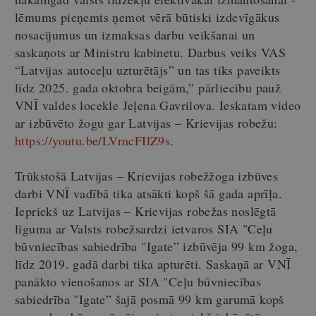
lēmums pieņemts ņemot vērā būtiski izdevīgākus
nosacījumus un izmaksas darbu veikšanai un
saskaņots ar Ministru kabinetu. Darbus veiks VAS
“Latvijas autoceļu uzturētājs” un tas tiks paveikts
līdz 2025. gada oktobra beigām,” pārliecību pauž
VNĪ valdes locekle Jeļena Gavrilova. Ieskatam video
ar izbūvēto žogu gar Latvijas – Krievijas robežu:
https://youtu.be/LVrncFIlZ9s
.
Trūkstošā Latvijas – Krievijas robežžoga izbūves
darbi VNĪ vadībā tika atsākti kopš šā gada aprīļa.
Iepriekš uz Latvijas – Krievijas robežas noslēgtā
līguma ar Valsts robežsardzi ietvaros SIA "Ceļu
būvniecības sabiedrība "Igate” izbūvēja 99 km žoga,
līdz 2019. gadā darbi tika apturēti. Saskaņā ar VNĪ
panākto vienošanos ar SIA "Ceļu būvniecības
sabiedrība "Igate” šajā posmā 99 km garumā kopš