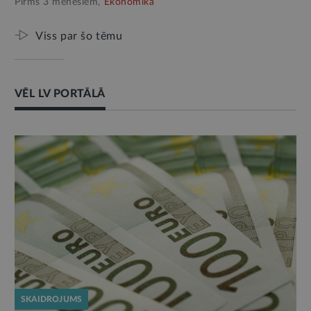
Pirms 3 mēnešiem,
Ekonomika
Viss par šo tēmu
VĒL LV PORTĀLĀ
SKAIDROJUMS