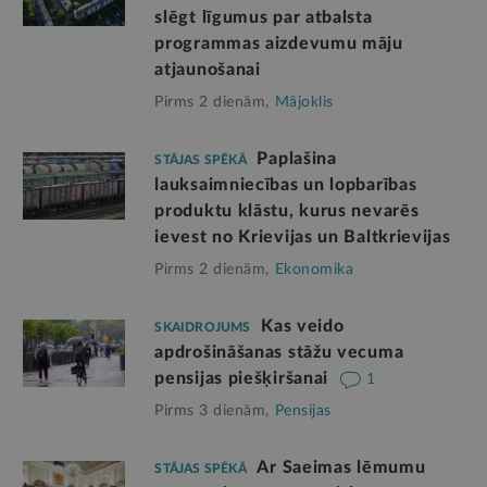
slēgt līgumus par atbalsta
programmas aizdevumu māju
atjaunošanai
Pirms 2 dienām,
Mājoklis
Paplašina
STĀJAS SPĒKĀ
lauksaimniecības un lopbarības
produktu klāstu, kurus nevarēs
ievest no Krievijas un Baltkrievijas
Pirms 2 dienām,
Ekonomika
Kas veido
SKAIDROJUMS
apdrošināšanas stāžu vecuma
pensijas piešķiršanai
1
Pirms 3 dienām,
Pensijas
Ar Saeimas lēmumu
STĀJAS SPĒKĀ