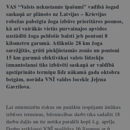
VAS “Valsts nekustamie īpašumi” vadībā šogad
saskaņā ar plānoto uz Latvijas – Krievijas
robežas pabeigta žoga izbūve prioritāros posmos,
kā arī vairākās vietās purvainajos apvidos
uzstādīti žoga peldošie balsti jeb pontoni 8
kilometru garumā. Atlikušie 28 km žoga
sarežģītās, grūti piekļūstamās zonās un pontoni
15 km garumā efektīvākai valsts līdzekļu
izmantošanai tiks izbūvēti saskaņā ar valdībā
apstiprināto termiņu līdz nākamā gada oktobra
beigām, norāda VNĪ valdes locekle Jeļena
Gavrilova.
Lai minimizētu riskus un panāktu iespējami ātrākus
izbūves terminus, būvniecības darbi tika sadalīti 18
darbu daļās un tie notika paralēli kopš š.g. aprīļa.
Darbu veikšanai VNĪ noslēdza 16 līgumus ar 6