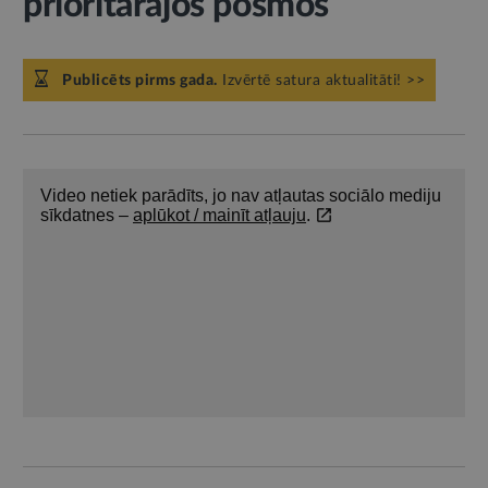
prioritārajos posmos
Publicēts pirms gada.
Izvērtē satura aktualitāti! >>