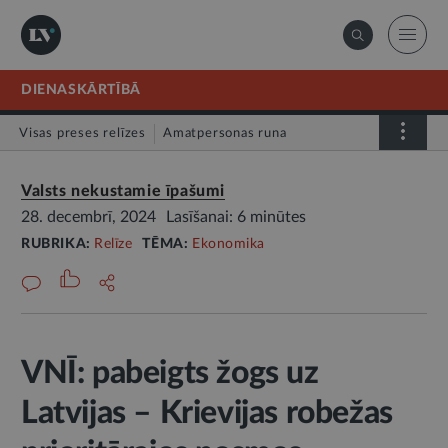
DIENASKĀRTĪBĀ
Visas preses relīzes
Amatpersonas runa
Atklātā vēstule
Relīze
Valsts nekustamie īpašumi
28. decembrī, 2024
Lasīšanai: 6 minūtes
RUBRIKA:
Relīze
TĒMA:
Ekonomika
VNĪ: pabeigts žogs uz
Latvijas – Krievijas robežas