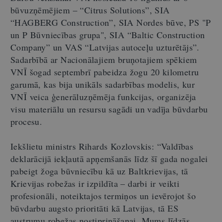
būvuzņēmējiem – “Citrus Solutions”, SIA
“HAGBERG Construction”, SIA Nordes būve, PS "P
un P Būvniecības grupa", SIA “Baltic Construction
Company” un VAS “Latvijas autoceļu uzturētājs”.
Sadarbībā ar Nacionālajiem bruņotajiem spēkiem
VNĪ šogad septembrī pabeidza žogu 20 kilometru
garumā, kas bija unikāls sadarbības modelis, kur
VNĪ veica ģenerāluzņēmēja funkcijas, organizēja
visu materiālu un resursu sagādi un vadīja būvdarbu
procesu.
Iekšlietu ministrs Rihards Kozlovskis: “Valdības
deklarācijā iekļautā apņemšanās līdz šī gada nogalei
pabeigt žoga būvniecību kā uz Baltkrievijas, tā
Krievijas robežas ir izpildīta – darbi ir veikti
profesionāli, noteiktajos termiņos un ievērojot šo
būvdarbu augsto prioritāti kā Latvijas, tā ES
austrumu robežas nostiprināšanai. Mums līdzās