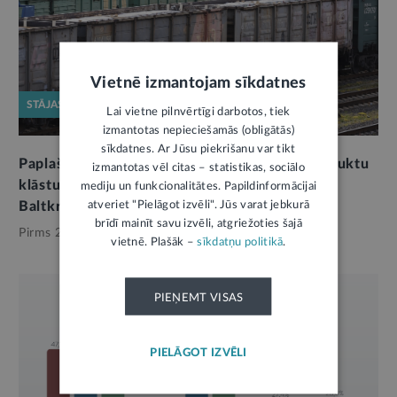
Vietnē izmantojam sīkdatnes
STĀJAS SPĒKĀ
Lai vietne pilnvērtīgi darbotos, tiek
izmantotas nepieciešamās (obligātās)
sīkdatnes. Ar Jūsu piekrišanu var tikt
Paplašina lauksaimniecības un lopbarības produktu
izmantotas vēl citas – statistikas, sociālo
klāstu, kurus nevarēs ievest no Krievijas un
mediju un funkcionalitātes. Papildinformācijai
atveriet "Pielāgot izvēli". Jūs varat jebkurā
Baltkrievijas
brīdī mainīt savu izvēli, atgriežoties šajā
Pirms 2 dienām,
Ekonomika
vietnē. Plašāk –
sīkdatņu politikā
.
PIEŅEMT VISAS
PIELĀGOT IZVĒLI