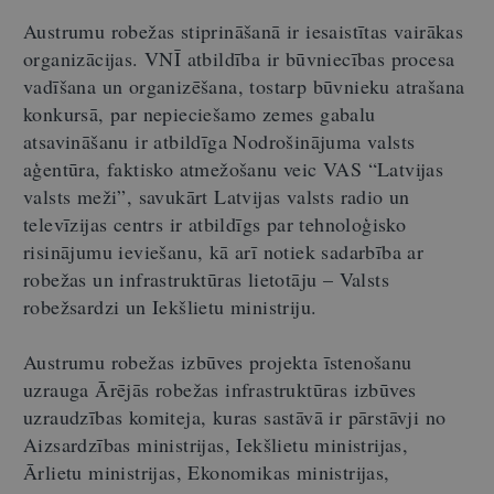
Austrumu robežas stiprināšanā ir iesaistītas vairākas
organizācijas. VNĪ atbildība ir būvniecības procesa
vadīšana un organizēšana, tostarp būvnieku atrašana
konkursā, par nepieciešamo zemes gabalu
atsavināšanu ir atbildīga Nodrošinājuma valsts
aģentūra, faktisko atmežošanu veic VAS “Latvijas
valsts meži”, savukārt Latvijas valsts radio un
televīzijas centrs ir atbildīgs par tehnoloģisko
risinājumu ieviešanu, kā arī notiek sadarbība ar
robežas un infrastruktūras lietotāju – Valsts
robežsardzi un Iekšlietu ministriju.
Austrumu robežas izbūves projekta īstenošanu
uzrauga Ārējās robežas infrastruktūras izbūves
uzraudzības komiteja, kuras sastāvā ir pārstāvji no
Aizsardzības ministrijas, Iekšlietu ministrijas,
Ārlietu ministrijas, Ekonomikas ministrijas,