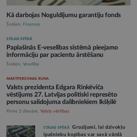
Kā darbojas Noguldījumu garantiju fonds
Šodien,
Finanses
STĀJAS SPĒKĀ
Paplašinās E-veselības sistēmā pieejamo
informāciju par pacientu ārstēšanu
Šodien,
Veselība
AMATPERSONAS RUNA
Valsts prezidenta Edgara Rinkēviča
vēstījums 27. Latvijas politiski represēto
personu salidojuma dalībniekiem Ikšķilē
Pirms 2 dienām,
Valsts vērtības
Grozījumi, lai dzīvokļu
STĀJAS SPĒKĀ
īpašnieku kopības var savā vārdā