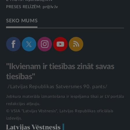
PRESES RELĪZĒM:
pr@lv.lv
SEKO MUMS
"Ikvienam ir tiesības zināt savas
tiesības"
/Latvijas Republikas Satversmes 90. pants/
Jebkura materiāla izmantošana ir iespējama tikai ar LV portāla
redakcijas atļauju.
© VSIA "Latvijas Vēstnesis", Latvijas Republikas oficiālais
izdevējs.