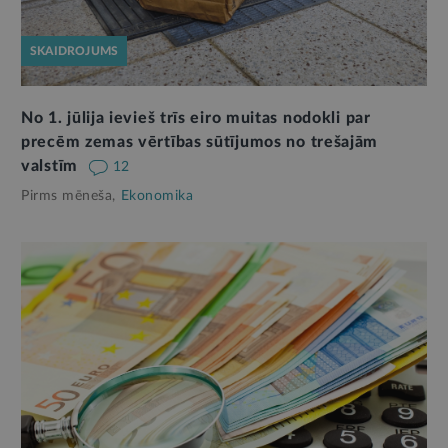
SKAIDROJUMS
No 1. jūlija ievieš trīs eiro muitas nodokli par
precēm zemas vērtības sūtījumos no trešajām
valstīm
12
Pirms mēneša,
Ekonomika