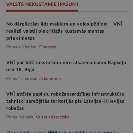
VALSTS NEKUSTAMIE ĪPAŠUMI
No dārglietām līdz makiem un velosipēdiem – VNĪ
realizē valstij piekritīgās kustamās mantas
priekšmetus
Pirms 4 dienām,
Finanses
VNĪ par 652 tūkstošiem eiro atsavina namu Kapseļu
ielā 18, Rīgā
Pirms 4 nedēļām,
Ekonomika
VNĪ attīsta papildu robežapsardzības infrastruktūru
tehniski sarežģītās teritorijās pie Latvijas–Krievijas
robežas
Pirms mēneša,
Valsts aizsardzība
Daugavpils stāsts PPP īres mājokļu programmā –