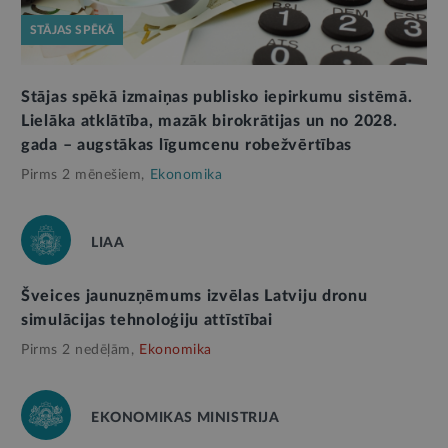
STĀJAS SPĒKĀ
Stājas spēkā izmaiņas publisko iepirkumu sistēmā.
Lielāka atklātība, mazāk birokrātijas un no 2028.
gada – augstākas līgumcenu robežvērtības
Pirms 2 mēnešiem,
Ekonomika
LIAA
Šveices jaunuzņēmums izvēlas Latviju dronu
simulācijas tehnoloģiju attīstībai
Pirms 2 nedēļām,
Ekonomika
EKONOMIKAS MINISTRIJA