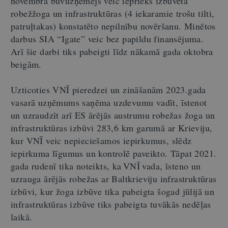
novembra būvuzņēmējs veic iepriekš izbūvētā
robežžoga un infrastruktūras (4 iekaramie trošu tilti,
patruļtakas) konstatēto nepilnību novēršanu. Minētos
darbus SIA “Igate” veic bez papildu finansējuma.
Arī šie darbi tiks pabeigti līdz nākamā gada oktobra
beigām.
Uzticoties VNĪ pieredzei un zināšanām 2023.gada
vasarā uzņēmums saņēma uzdevumu vadīt, īstenot
un uzraudzīt arī ES ārējās austrumu robežas žoga un
infrastruktūras izbūvi 283,6 km garumā ar Krieviju,
kur VNĪ veic nepieciešamos iepirkumus, slēdz
iepirkuma līgumus un kontrolē paveikto. Tāpat 2021.
gada rudenī tika noteikts, ka VNĪ vada, īsteno un
uzrauga ārējās robežas ar Baltkrieviju infrastruktūras
izbūvi, kur žoga izbūve tika pabeigta šogad jūlijā un
infrastruktūras izbūve tiks pabeigta tuvākās nedēļas
laikā.