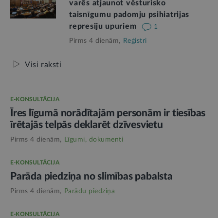
varēs atjaunot vēsturisko
taisnīgumu padomju psihiatrijas
represiju upuriem
1
Pirms 4 dienām,
Reģistri
Visi raksti
E-KONSULTĀCIJA
Īres līgumā norādītajām personām ir tiesības
īrētajās telpās deklarēt dzīvesvietu
Pirms 4 dienām,
Līgumi, dokumenti
E-KONSULTĀCIJA
Parāda piedziņa no slimības pabalsta
Pirms 4 dienām,
Parādu piedziņa
E-KONSULTĀCIJA