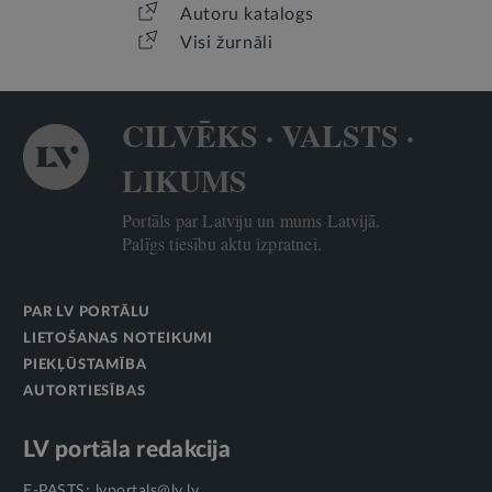
Autoru katalogs
Visi žurnāli
CILVĒKS · VALSTS ·
LIKUMS
Portāls par Latviju un mums Latvijā.
Palīgs tiesību aktu izpratnei.
PAR LV PORTĀLU
LIETOŠANAS NOTEIKUMI
PIEKĻŪSTAMĪBA
AUTORTIESĪBAS
LV portāla redakcija
E-PASTS:
lvportals@lv.lv