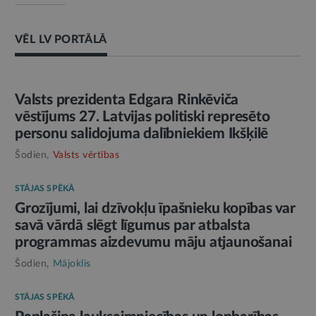
VĒL LV PORTĀLĀ
AMATPERSONAS RUNA
Valsts prezidenta Edgara Rinkēviča
vēstījums 27. Latvijas politiski represēto
personu salidojuma dalībniekiem Ikšķilē
Šodien,
Valsts vērtības
STĀJAS SPĒKĀ
Grozījumi, lai dzīvokļu īpašnieku kopības var
savā vārdā slēgt līgumus par atbalsta
programmas aizdevumu māju atjaunošanai
Šodien,
Mājoklis
STĀJAS SPĒKĀ