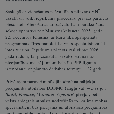
Saskaņā ar vienošanos pašvaldības pilnvaro VNĪ
uzsākt un veikt iepirkuma procedūru privātā partnera
piesaistei. Vienošanās ar pašvaldībām parakstīšana
sekoja operatīvi pēc Ministru kabineta 2025. gada
22. decembra lēmuma, ar kuru tika apstiprināta
programmas
“
Īres mājokļi Latvijas speciālistiem
”
1.
lotes virzība. Iepirkumu plānots izsludināt 2026.
gada rudenī, lai piesaistītu privāto partneri uz
pieejamības maksājumiem balstīta PPP līguma
īstenošanai ar plānoto darbības termiņu – 27 gadi.
Privātajam partnerim būs jānodrošina mājokļu
pieejamība atbilstoši DBFMO (angļu val. –
Design
,
,
Build
,
Finance
,
Maintain
,
Operate
) pieejai
bet
valsts sniegtais atbalsts nodrošinās to, ka īres maksa
speciālistiem būs pieejama un atbilstoša pieejamības
rādītājam vidējam ienākumu līmenim novadā vai