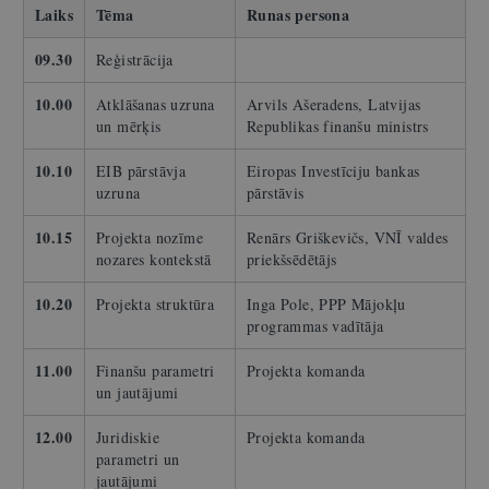
Laiks
Tēma
Runas persona
09.30
Reģistrācija
10.00
Atklāšanas uzruna
Arvils Ašeradens, Latvijas
un mērķis
Republikas finanšu ministrs
10.10
EIB pārstāvja
Eiropas Investīciju bankas
uzruna
pārstāvis
10.15
Projekta nozīme
Renārs Griškevičs, VNĪ valdes
nozares kontekstā
priekšsēdētājs
10.20
Projekta struktūra
Inga Pole, PPP Mājokļu
programmas vadītāja
11.00
Finanšu parametri
Projekta komanda
un jautājumi
12.00
Juridiskie
Projekta komanda
parametri un
jautājumi