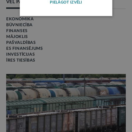
VĒL PAR ŠO TĒMU
PIELĀGOT IZVĒLI
EKONOMIKA
BŪVNIECĪBA
FINANSES
MĀJOKLIS
PAŠVALDĪBAS
ES FINANSĒJUMS
INVESTĪCIJAS
ĪRES TIESĪBAS