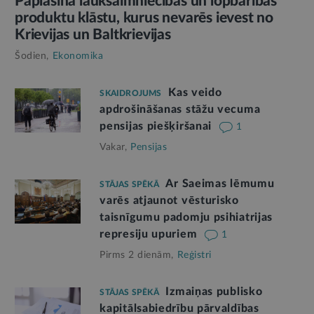
Paplašina lauksaimniecības un lopbarības
produktu klāstu, kurus nevarēs ievest no
Krievijas un Baltkrievijas
Šodien,
Ekonomika
Kas veido
SKAIDROJUMS
apdrošināšanas stāžu vecuma
pensijas piešķiršanai
1
Vakar,
Pensijas
Ar Saeimas lēmumu
STĀJAS SPĒKĀ
varēs atjaunot vēsturisko
taisnīgumu padomju psihiatrijas
represiju upuriem
1
Pirms 2 dienām,
Reģistri
Izmaiņas publisko
STĀJAS SPĒKĀ
kapitālsabiedrību pārvaldības