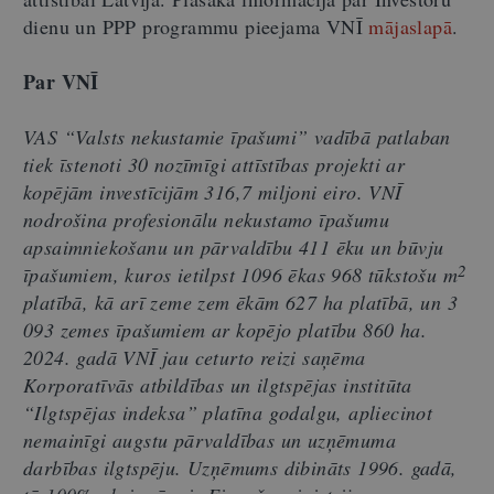
dienu un PPP programmu pieejama VNĪ
mājaslapā
.
Par VNĪ
VAS “Valsts nekustamie īpašumi” vadībā patlaban
tiek īstenoti 30 nozīmīgi attīstības projekti ar
kopējām investīcijām 316,7 miljoni eiro. VNĪ
nodrošina profesionālu nekustamo īpašumu
apsaimniekošanu un pārvaldību 411 ēku un būvju
2
īpašumiem, kuros ietilpst 1096 ēkas 968 tūkstošu m
platībā, kā arī zeme zem ēkām 627 ha platībā, un 3
093 zemes īpašumiem ar kopējo platību 860 ha.
2024. gadā VNĪ jau ceturto reizi saņēma
Korporatīvās atbildības un ilgtspējas institūta
“Ilgtspējas indeksa” platīna godalgu, apliecinot
nemainīgi augstu pārvaldības un uzņēmuma
darbības ilgtspēju. Uzņēmums dibināts 1996. gadā,