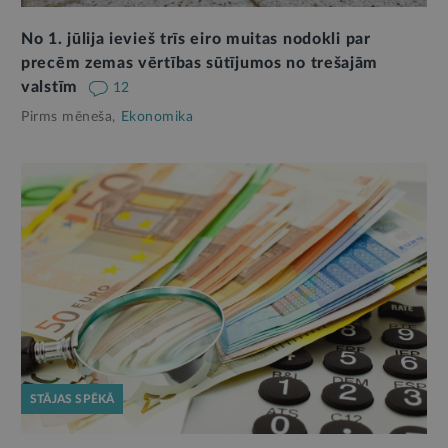
No 1. jūlija ievieš trīs eiro muitas nodokli par
precēm zemas vērtības sūtījumos no trešajām
valstīm
12
Pirms mēneša,
Ekonomika
STĀJAS SPĒKĀ