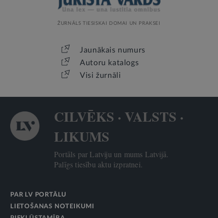
ŽURNĀLS TIESISKAI DOMAI UN PRAKSEI
Jaunākais numurs
Autoru katalogs
Visi žurnāli
CILVĒKS · VALSTS ·
LIKUMS
Portāls par Latviju un mums Latvijā.
Palīgs tiesību aktu izpratnei.
PAR LV PORTĀLU
LIETOŠANAS NOTEIKUMI