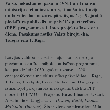
Valsts nekustamie īpašumi (VNĪ) un Finanšu
ministrija aicina investorus, finanšu institūciju
un būvniecības nozares pārstāvjus š. g. 9. jūnijā
piedalīties publiskās un privātās partnerības
(PPP) programmas 1. lotes projekta Investoru
dienā. Pasākums notiks Valsts biroju ēkā,
Talejas ielā 1, Rīgā.
Latvijas valdība ir apstiprinājusi valsts mēroga
pieejamu cenu īres mājokļu attīstības programmu,
kas paredz līdz 2030. gadam uzbūvēt 1290
energoefektīvus mājokļus sešās pašvaldībās – Rīgā,
Tukumā, Jēkabpilī, Cēsīs, Gulbenē un Daugavpilī,
izmantojot pieejamības maksājumā balstītu PPP
modeli (DBFMO) – Projektē, Būvē, Finansē, Uzturi,
Apsaimnieko (angļu val. –
Design
,
Build
,
Finance
,
Maintain
,
Operate
). Šis ir viens no pirmajiem šāda