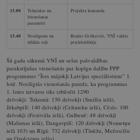
13.00
Tehniskie un
Projekta komanda
īstenošanas
parametri
13.40
Noslēgums un
Renārs Griškevičs, VNĪ valdes
tālākie soļi
priekšsēdētājs
Šā gada sākumā VNĪ un sešas pašvaldības
parakstījušas vienošanās par kopīgu dalību PPP
programmas “Īres mājokļi Latvijas speciālistiem” 1.
lotē. Noslēgtās vienošanās paredz, ka programmas
1. lotes ietvaros tiks izbūvēti 1290
dzīvokļi: Tukumā: 150 dzīvokļi (Smilšu ielā),
Jēkabpilī: 140 dzīvokļi (Celtnieku ielā), Cēsīs: 100
dzīvokļi (Festivāla ielā), Gulbenē: 48 dzīvokļi
(Malienas ielā), Daugavpilī: 120 dzīvokļi (Nometņu
ielā 103) un Rīgā: 732 dzīvokļi (Tīnūžu, Mežrozīšu
un Ozolciema ielās).