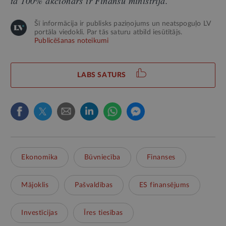
tā 100% akcionārs ir Finanšu ministrija.
Šī informācija ir publisks paziņojums un neatspoguļo LV
portāla viedokli. Par tās saturu atbild iesūtītājs.
Publicēšanas noteikumi
LABS SATURS
Ekonomika
Būvniecība
Finanses
Mājoklis
Pašvaldības
ES finansējums
Investīcijas
Īres tiesības