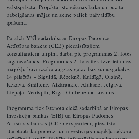
valstspilsētā. Projekta īstenošanas laikā un pēc tā
pabeigšanas mājas un zeme paliek pašvaldību
īpašumā.
Paralēli VNĪ sadarbībā ar Eiropas Padomes
Attīstības bankas (CEB) piesaistītajiem
konsultantiem turpina darbu pie programmas 2. lotes
sagatavošanas. Programmas 2. lotē tiek izvērtēta īres
mājokļu būvniecība augstas gatavības zemesgabalos
14 pilsētās – Siguldā, Rēzeknē, Kuldīgā, Olainē,
Ķekavā, Smiltenē, Aizkrauklē, Alūksnē, Jelgavā,
Liepājā, Ventspilī, Rīgā, Gulbenē un Līvānos.
Programma tiek īstenota ciešā sadarbībā ar Eiropas
Investīciju bankas (EIB) un Eiropas Padomes
Attīstības bankas (CEB) ekspertiem, piesaistot
starptautisko pieredzi un investīcijas mājokļu sektora
attīstībai Latvijā. Plašāka informācija par Investoru