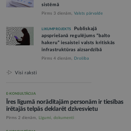
sistēmā
Pirms 3 dienām,
Valsts pārvalde
Publiskajā
LIKUMPROJEKTS
apspriešanā regulējums “balto
hakeru” iesaistei valsts kritiskās
infrastruktūras aizsardzībā
Pirms 4 dienām,
Drošība
Visi raksti
E-KONSULTĀCIJA
Īres līgumā norādītajām personām ir tiesības
īrētajās telpās deklarēt dzīvesvietu
Pirms 2 dienām,
Līgumi, dokumenti