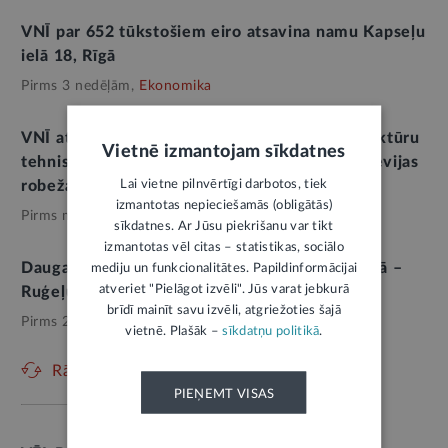
VNĪ par 652 tūkstošiem eiro atsavina namu Kapseļu
ielā 18, Rīgā
Pirms 3 nedēļām,
Ekonomika
VNĪ attīsta papildu robežapsardzības infrastruktūru
Vietnē izmantojam sīkdatnes
tehniski sarežģītās teritorijās pie Latvijas–Krievijas
Lai vietne pilnvērtīgi darbotos, tiek
robežas
izmantotas nepieciešamās (obligātās)
Pirms mēneša,
Valsts aizsardzība
sīkdatnes. Ar Jūsu piekrišanu var tikt
izmantotas vēl citas – statistikas, sociālo
Daugavpils stāsts PPP īres mājokļu programmā –
mediju un funkcionalitātes. Papildinformācijai
atveriet "Pielāgot izvēli". Jūs varat jebkurā
Ruģeļu ciematā taps 120 jaunu mājokļu
brīdī mainīt savu izvēli, atgriežoties šajā
Pirms 2 mēnešiem,
Mājoklis
vietnē. Plašāk –
sīkdatņu politikā
.
Rādīt vēl
PIEŅEMT VISAS