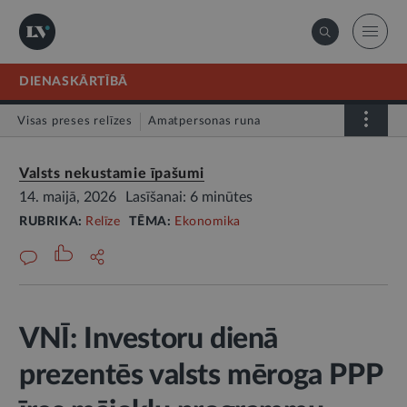
DIENASKĀRTĪBĀ
Visas preses relīzes
Amatpersonas runa
Atklātā vēstule
Relīze
Valsts nekustamie īpašumi
14. maijā, 2026
Lasīšanai: 6 minūtes
RUBRIKA:
Relīze
TĒMA:
Ekonomika
VNĪ: Investoru dienā
prezentēs valsts mēroga PPP