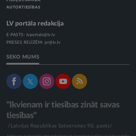
PIEKĻŪSTAMĪBA
AUTORTIESĪBAS
LV portāla redakcija
E-PASTS:
lvportals@lv.lv
PRESES RELĪZĒM:
pr@lv.lv
SEKO MUMS
"Ikvienam ir tiesības zināt savas
tiesības"
/Latvijas Republikas Satversmes 90. pants/