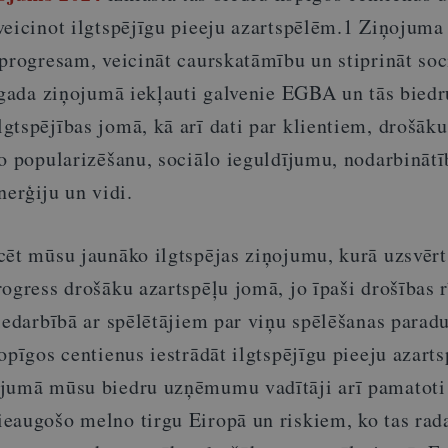
eicinot ilgtspējīgu pieeju azartspēlēm.
1
Ziņojuma 
progresam, veicināt caurskatāmību un stiprināt soc
ī gada ziņojumā iekļauti galvenie EGBA un tās biedr
gtspējības jomā, kā arī dati par klientiem, drošāku
to popularizēšanu, sociālo ieguldījumu, nodarbināt
nerģiju un vidi.
cēt mūsu jaunāko ilgtspējas ziņojumu, kurā uzsvēr
ogress drošāku azartspēļu jomā, jo īpaši drošības 
jiedarbībā ar spēlētājiem par viņu spēlēšanas para
opīgos centienus iestrādāt ilgtspējīgu pieeju azart
ojumā mūsu biedru uzņēmumu vadītāji arī pamatoti
eaugošo melno tirgu Eiropā un riskiem, ko tas rad