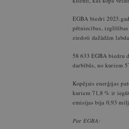
klienti, kas kopā veid
EGBA biedri 2023.gadā
pētniecības, izglītība
ziedoti dažādām labda
58 633 EGBA biedru dar
darbībās, no kuriem 57
Kopējais enerģijas pa
kuriem 71,8 % ir iegū
emisijas bija 0,93 mi
Par EGBA: