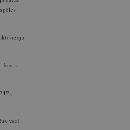
 spēles
aktivizēja
, kas ir
 74%,
dus veci