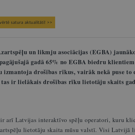
vērtē satura aktualitāti! >>
Azartspēļu un likmju asociācijas (EGBA) jaunāk
, pagājušajā gadā 65% no EGBA biedru klientiem
u izmantoja drošības rīkus, vairāk nekā puse to 
tas ir lielākais drošības rīku lietotāju skaits ga
 arī Latvijas interaktīvo spēļu operatori, kuru kli
artspēļu lietotāju skaita mūsu valstī. Visi Latvijā l