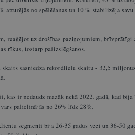
% atturējās no spēlēšanas un 10 % stabilizēja savu
m, reaģējot uz drošības paziņojumiem, brīvprātīgi 
bas rīkus, tostarp pašizslēgšanos.
 skaits sasniedza rekordlielu skaitu - 32,5 miljonus
ā.
eši, kas ir nedaudz mazāk nekā 2022. gadā, kad bija
svars palielinājās no 26% līdz 28%.
klientu segmenti bija 26-35 gadus veci un 36-50 ga