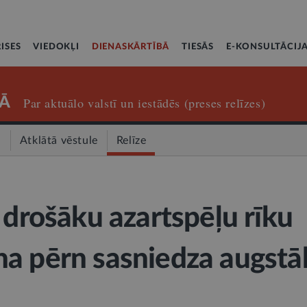
ISES
VIEDOKĻI
DIENASKĀRTĪBĀ
TIESĀS
E-KONSULTĀCIJ
Ā
Par aktuālo valstī un iestādēs (preses relīzes)
a
Atklātā vēstule
Relīze
 drošāku azartspēļu rīku
a pērn sasniedza augstā