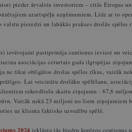
atori pieder ārvalstu investoriem – citās Eiropas un
 bāzētajiem azartspēļu uzņēmumiem. Līdz ar to oper
šo valstu pieredzi un labākās prakses drošās spēles 
i ievērojami pastiprināja centienus ieviest un veic
liecina asociācijas ceturtais gada ilgtspējas ziņo
ja ne tikai obligātos drošas spēles rīkus, vairāk ne
vprātīgos. Lai veicinātu drošāku spēlēšanu, asociāci
 klientiem rekordlielu skaitu ziņojumu - 67,6 miljon
pērn. Vairāk nekā 23 miljoni no šiem ziņojumiem b
oties uz klienta faktisko uzvedību spēlē.
ņojums 2024
izklāsta tās biedru kopīgos centienus 