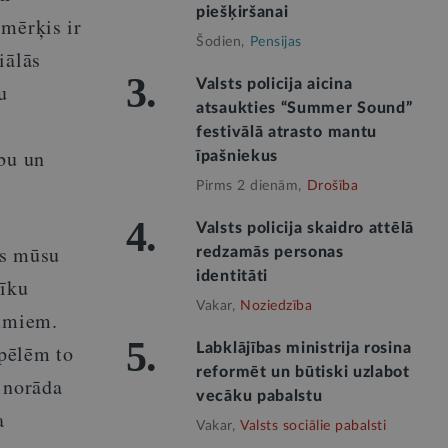
piešķiršanai
mērķis ir
Šodien,
Pensijas
iālās
3.
Valsts policija aicina
u
atsaukties “Summer Sound”
festivālā atrasto mantu
ību un
īpašniekus
Pirms 2 dienām,
Drošība
4.
Valsts policija skaidro attēlā
ts mūsu
redzamās personas
identitāti
rīku
Vakar,
Noziedzība
dumiem.
5.
spēlēm to
Labklājības ministrija rosina
reformēt un būtiski uzlabot
 norāda
vecāku pabalstu
a
Vakar,
Valsts sociālie pabalsti