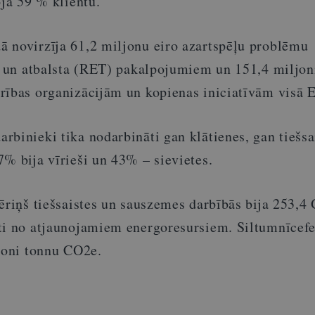
oja 59 % klientu.
 novirzīja 61,2 miljonu eiro azartspēļu problēmu
s un atbalsta (RET) pakalpojumiem un 151,4 miljoni
rības organizācijām un kopienas iniciatīvām visā E
binieki tika nodarbināti gan klātienes, gan tiešsa
% bija vīrieši un 43% – sievietes.
tēriņš tiešsaistes un sauszemes darbībās bija 253,
ti no atjaunojamiem energoresursiem. Siltumnīcef
ljoni tonnu CO2e.