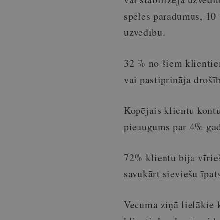
spēles paradumus, 10 
uzvedību.
32 % no šiem klientie
vai pastiprināja drošī
Kopējais klientu kontu
pieaugums par 4% gad
72% klientu bija vīri
savukārt sieviešu īpat
Vecuma ziņā lielākie 