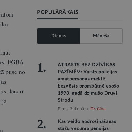
POPULĀRĀKAIS
atori
rīku
Dienas
Mēneša
ināt
jums. EGBA
1.
ATRASTS BEZ DZĪVĪBAS
kā puse no
PAZĪMĒM: Valsts policijas
amatpersonas meklē
jas
bezvēsts prombūtnē esošo
us, kas ir
1998. gadā dzimušo Druvi
ija
Strodu
Pirms 3 dienām,
Drošība
2.
Kas veido apdrošināšanas
un
stāžu vecuma pensijas