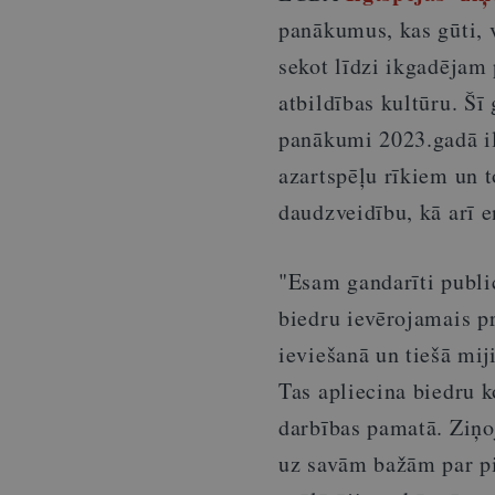
panākumus, kas gūti, v
sekot līdzi ikgadējam 
atbildības kultūru. Š
panākumi 2023.gadā il
azartspēļu rīkiem un 
daudzveidību, kā arī e
"Esam gandarīti publi
biedru ievērojamais pr
ieviešanā un tiešā mi
Tas apliecina biedru k
darbības pamatā. Ziņ
uz savām bažām par pi