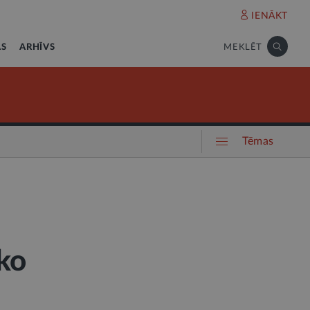
IENĀKT
AS
ARHĪVS
MEKLĒT
Tēmas
ko