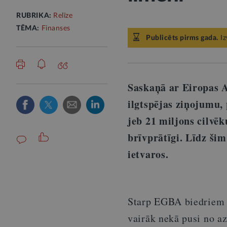
RUBRIKA:
Relīze
TĒMA:
Finanses
Publicēts pirms gada.
Iz
Saskaņā ar Eiropas 
ilgtspējas ziņojumu
jeb 21 miljons cilvēk
brīvprātīgi. Līdz šim 
ietvaros.
Starp EGBA biedriem ir
vairāk nekā pusi no az