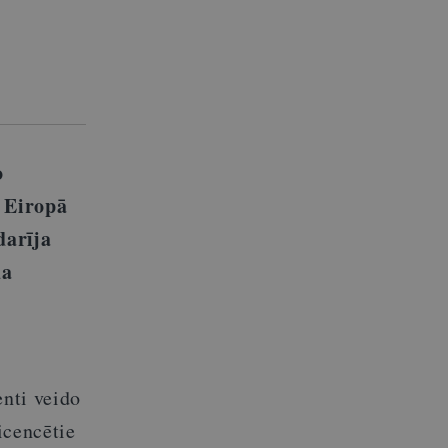
o
 Eiropā
darīja
da
enti veido
icencētie