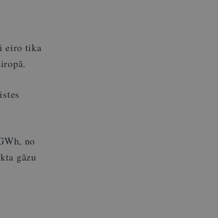
 eiro tika
iropā.
istes
4 GWh, no
ekta gāzu