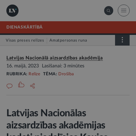
DIENASKĀRTĪBĀ
Visas preses relīzes
Amatpersonas runa
Atklātā vēstule
Relīze
Latvijas Nacionālā aizsardzības akadēmija
16. maijā, 2023
Lasīšanai: 3 minūtes
RUBRIKA:
Relīze
TĒMA:
Drošība
Latvijas Nacionālas
aizsardzības akadēmijas