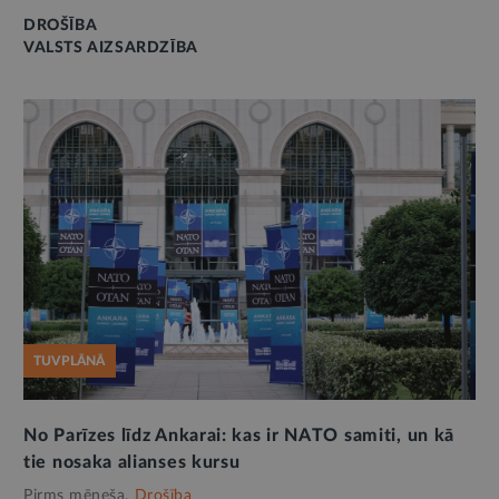
DROŠĪBA
VALSTS AIZSARDZĪBA
TUVPLĀNĀ
No Parīzes līdz Ankarai: kas ir NATO samiti, un kā
tie nosaka alianses kursu
Pirms mēneša,
Drošība