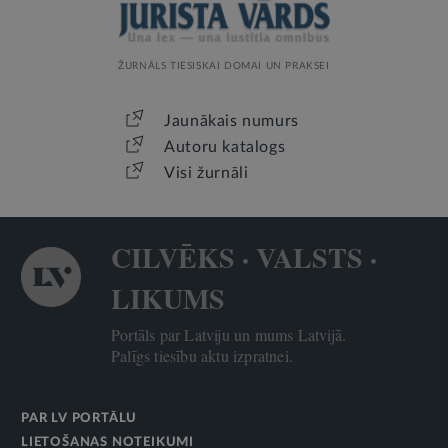
ŽURNĀLS TIESISKAI DOMAI UN PRAKSEI
Jaunākais numurs
Autoru katalogs
Visi žurnāli
CILVĒKS · VALSTS ·
LIKUMS
Portāls par Latviju un mums Latvijā.
Palīgs tiesību aktu izpratnei.
PAR LV PORTĀLU
LIETOŠANAS NOTEIKUMI