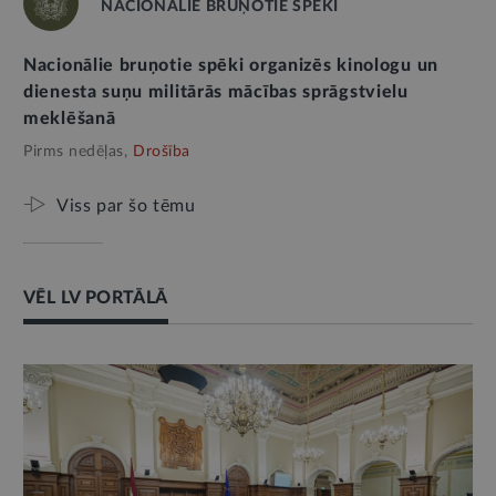
NACIONĀLIE BRUŅOTIE SPĒKI
Nacionālie bruņotie spēki organizēs kinologu un
dienesta suņu militārās mācības sprāgstvielu
meklēšanā
Pirms nedēļas,
Drošība
Viss par šo tēmu
VĒL LV PORTĀLĀ