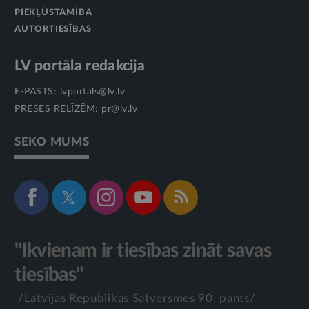
PIEKĻŪSTAMĪBA
AUTORTIESĪBAS
LV portāla redakcija
E-PASTS:
lvportals@lv.lv
PRESES RELĪZĒM:
pr@lv.lv
SEKO MUMS
"Ikvienam ir tiesības zināt savas
tiesības"
/Latvijas Republikas Satversmes 90. pants/