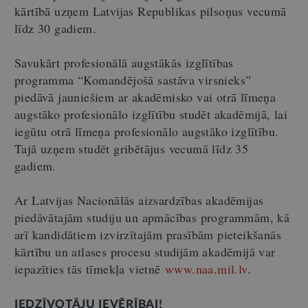
kārtībā uzņem Latvijas Republikas pilsoņus vecumā
līdz 30 gadiem.
Savukārt profesionālā augstākās izglītības
programma “Komandējošā sastāva virsnieks”
piedāvā jauniešiem ar akadēmisko vai otrā līmeņa
augstāko profesionālo izglītību studēt akadēmijā, lai
iegūtu otrā līmeņa profesionālo augstāko izglītību.
Tajā uzņem studēt gribētājus vecumā līdz 35
gadiem.
Ar Latvijas Nacionālās aizsardzības akadēmijas
piedāvātajām studiju un apmācības programmām, kā
arī kandidātiem izvirzītajām prasībām pieteikšanās
kārtību un atlases procesu studijām akadēmijā var
iepazīties tās tīmekļa vietnē
www.naa.mil.lv
.
IEDZĪVOTĀJU IEVĒRĪBAI!