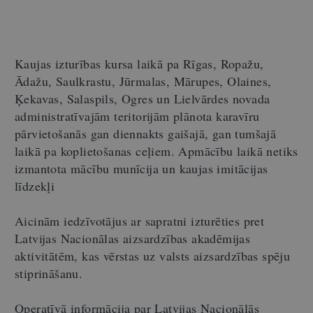
Kaujas izturības kursa laikā pa Rīgas, Ropažu,
Ādažu, Saulkrastu, Jūrmalas, Mārupes, Olaines,
Ķekavas, Salaspils, Ogres un Lielvārdes novada
administratīvajām teritorijām plānota karavīru
pārvietošanās gan diennakts gaišajā, gan tumšajā
laikā pa koplietošanas ceļiem. Apmācību laikā netiks
izmantota mācību munīcija un kaujas imitācijas
līdzekļi
Aicinām iedzīvotājus ar sapratni izturēties pret
Latvijas Nacionālas aizsardzības akadēmijas
aktivitātēm, kas vērstas uz valsts aizsardzības spēju
stiprināšanu.
Operatīvā informācija par Latvijas Nacionālās