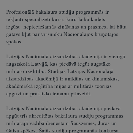
Profesionālā bakalaura studiju programmās ir
iekļauti specializēti kursi, kuru laikā kadets
iegūst nepieciešamās zināšanas un prasmes, lai būtu
gatavs kļūt par virsnieku Nacionālajos bruņotajos
spēkos.
Latvijas Nacionālā aizsardzības akadēmija ir vienīgā
augstskola Latvijā, kas piedāvā iegūt augstāko
militāro izglītību. Studijas Latvijas Nacionālajā
aizsardzības akadēmijā ir unikālas un dinamiskas,
akadēmiskā izglītība mijas ar militārās teorijas
apguvi un praktisko iemaņu pilnveidi.
Latvijas Nacionālā aizsardzības akadēmija piedāvā
apgūt trīs akreditētas bakalaura studiju programmas
militārajā vadībā dienestam Sauszemes, Jūras un
Gaisa spēkos. Šajās studiju programmās konkursa