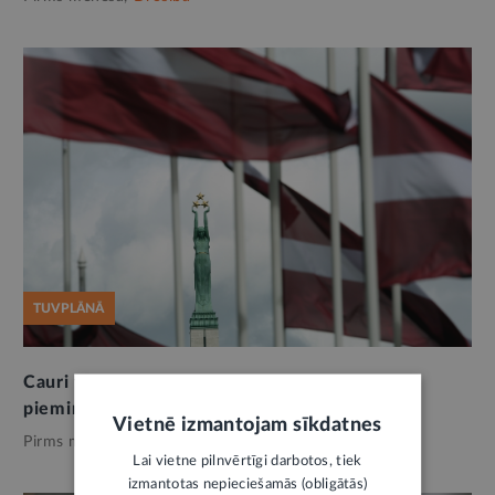
TUVPLĀNĀ
Cauri tumsas labirintam. 14. jūnija deportāciju
pieminot
Vietnē izmantojam sīkdatnes
Pirms mēneša,
Drošība
Lai vietne pilnvērtīgi darbotos, tiek
izmantotas nepieciešamās (obligātās)