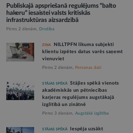
Publiskajā apspriešanā regulējums “balto
hakeru” iesaistei valsts kritiskās
infrastruktūras aizsardzībā
Pirms 2 dienām,
Drošība
NILLTPFN likuma subjekti
ZIŅA
klientu izpētes datus varēs saņemt
vienuviet
Pirms 2 dienām,
Personas dati
Stājies spēkā vienots
STĀJAS SPĒKĀ
akadēmiskās un pētniecības
karjeras regulējums augstākajā
izglītībā un zinātnē
Pirms 3 dienām,
Augstākā izglītība
Iespēja uzsākt
STĀJAS SPĒKĀ