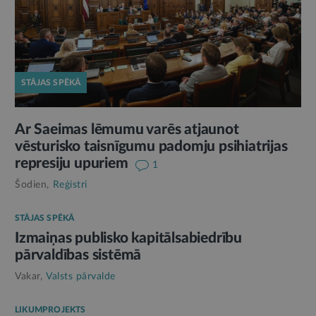
STĀJAS SPĒKĀ
Ar Saeimas lēmumu varēs atjaunot
vēsturisko taisnīgumu padomju psihiatrijas
represiju upuriem
1
Šodien,
Reģistri
STĀJAS SPĒKĀ
Izmaiņas publisko kapitālsabiedrību
pārvaldības sistēmā
Vakar,
Valsts pārvalde
LIKUMPROJEKTS