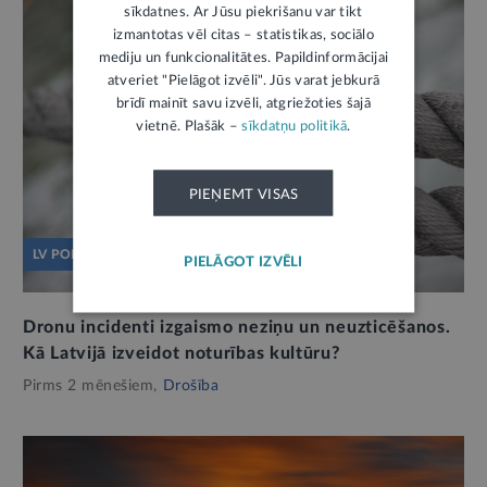
sīkdatnes. Ar Jūsu piekrišanu var tikt
izmantotas vēl citas – statistikas, sociālo
mediju un funkcionalitātes. Papildinformācijai
atveriet "Pielāgot izvēli". Jūs varat jebkurā
brīdī mainīt savu izvēli, atgriežoties šajā
vietnē. Plašāk –
sīkdatņu politikā
.
PIEŅEMT VISAS
LV PORTĀLS JAUTĀ
PIELĀGOT IZVĒLI
Dronu incidenti izgaismo neziņu un neuzticēšanos.
Kā Latvijā izveidot noturības kultūru?
Pirms 2 mēnešiem,
Drošība