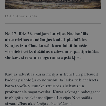
FOTO: Armīns Janiks
No 17. līdz 26. maijam Latvijas Nacionālās
aizsardzības akadēmijas kadeti piedalīsies
Kaujas izturības kursā, kura laikā topošie
virsnieki veiks dažādus uzdevumus pastiprinātas
slodzes, stresa un noguruma apstākļos.
Kaujas izturības kursa mērķis ir trenēt un pārbaudīt
kadetu psiholoģisko noturību, tā laikā tiek analizēts
katra topošā virsnieka izturības slieksnis un
profesionālā sagatavotība. Kursa sekmīga pabeigšana
ir obligāts priekšnosacījums Latvijas Nacionālās
aizsardzības akadēmijas absolvēšanai.