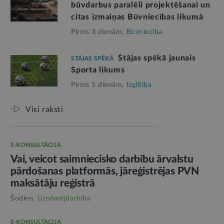
būvdarbus paralēli projektēšanai un
citas izmaiņas Būvniecības likumā
Pirms 3 dienām,
Būvniecība
Stājas spēkā jaunais
STĀJAS SPĒKĀ
Sporta likums
Pirms 5 dienām,
Izglītība
Visi raksti
E-KONSULTĀCIJA
Vai, veicot saimniecisko darbību ārvalstu
pārdošanas platformās, jāreģistrējas PVN
maksātāju reģistrā
Šodien,
Uzņēmējdarbība
E-KONSULTĀCIJA