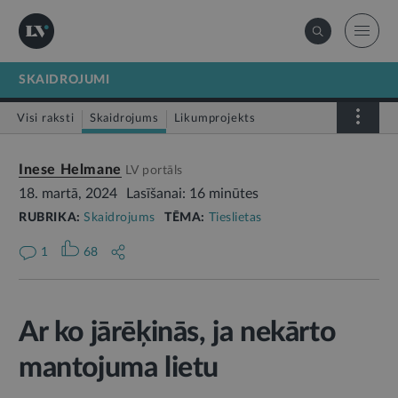
SKAIDROJUMI
Visi raksti
Skaidrojums
Likumprojekts
Stājas spēkā
Infografika
Inese Helmane
LV portāls
18. martā, 2024
Lasīšanai: 16 minūtes
RUBRIKA:
Skaidrojums
TĒMA:
Tieslietas
1
68
Ar ko jārēķinās, ja nekārto
mantojuma lietu