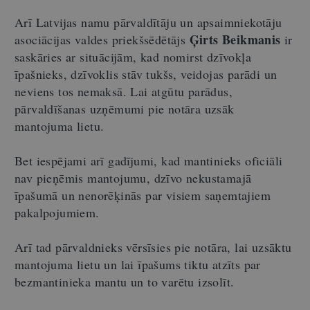
Arī Latvijas namu pārvaldītāju un apsaimniekotāju
Ģirts Beikmanis
asociācijas valdes priekšsēdētājs
ir
saskāries ar situācijām, kad nomirst dzīvokļa
īpašnieks, dzīvoklis stāv tukšs, veidojas parādi un
neviens tos nemaksā. Lai atgūtu parādus,
pārvaldīšanas uzņēmumi pie notāra uzsāk
mantojuma lietu.
Bet iespējami arī gadījumi, kad mantinieks oficiāli
nav pieņēmis mantojumu, dzīvo nekustamajā
īpašumā un nenorēķinās par visiem saņemtajiem
pakalpojumiem.
Arī tad pārvaldnieks vērsīsies pie notāra, lai uzsāktu
mantojuma lietu un lai īpašums tiktu atzīts par
bezmantinieka mantu un to varētu izsolīt.