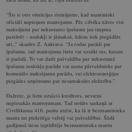
“Šis ir otrs situācijas risinājums, kad mantinieki
oficiāli nepieņem mantojumu. Pēc cilvēka nāves visi
maksājumi par nekustamo īpašumu jau turpina
pastāvēt – nodokļi ir jāmaksā, ūdens tiek piegādāts
utt.,” skaidro Z. Ankrava. “Ja rodas parādi par
īpašumu, tad mantojuma lietu var uzsākt tas, kuram
ir parādā. To var darīt pašvaldība par nekustamā
īpašuma nodokļa parādu vai nama pārvaldnieks par
komunālo maksājumu parādu, vai elektroenerģijas
piegādes uzņēmums par nesamaksāto elektrību.”
Dažreiz, ja lietu uzsācis kreditors, neviens
nepiesakās mantojumam. Tad notārs saskaņā ar
Civillikuma 416. pantu atzīst, ka tā ir bezmantinieka
manta un piekritīga valstij vai pašvaldībai. Šādā
gadījumā tiesu izpildītājs bezmantinieka mantu