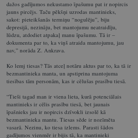
dažos gadījumos nekustamo īpašumu pat ir nopircis
jauns pircējs. Taču pēkšņi uzrodas mantinieks,
sakot: pieteikšanās termiņu “nogulēju”, biju
depresijā, nezināju, bet mantojumu neatraidīju,
lūdzu, atdodiet atpakaļ manu īpašumu. Tā ir –
dokumenta par to, ka viņš atraida mantojumu, jau
nav,” norāda Z. Ankrava.
Ko lemj tiesas? Tās atceļ notāru aktus par to, ka tā ir
bezmantinieka manta, un apstiprina mantojuma
tiesības tām personām, kas ir cēlušas prasību tiesā.
“Tieši tagad man ir viena lieta, kurā potenciālais
mantinieks ir cēlis prasību tiesā, bet jaunais
īpašnieks jau ir nopircis dzīvokli izsolē kā
bezmantinieka mantu. Tiesas sēde ir nozīmēta
vasarā. Nezinu, ko tiesa izlems. Parasti šādos
gadījumos vienmēr ir bijis tā, ka mantinieki