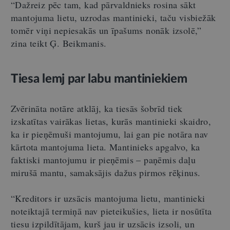
“Dažreiz pēc tam, kad pārvaldnieks rosina sākt
mantojuma lietu, uzrodas mantinieki, taču visbiežāk
tomēr viņi nepiesakās un īpašums nonāk izsolē,”
zina teikt Ģ. Beikmanis.
Tiesa lemj par labu mantiniekiem
Zvērināta notāre atklāj, ka tiesās šobrīd tiek
izskatītas vairākas lietas, kurās mantinieki skaidro,
ka ir pieņēmuši mantojumu, lai gan pie notāra nav
kārtota mantojuma lieta. Mantinieks apgalvo, ka
faktiski mantojumu ir pieņēmis – paņēmis daļu
mirušā mantu, samaksājis dažus pirmos rēķinus.
“Kreditors ir uzsācis mantojuma lietu, mantinieki
noteiktajā termiņā nav pieteikušies, lieta ir nosūtīta
tiesu izpildītājam, kurš jau ir uzsācis izsoli, un