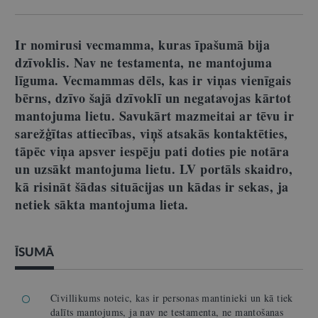
Ir nomirusi vecmamma, kuras īpašumā bija
dzīvoklis. Nav ne testamenta, ne mantojuma
līguma. Vecmammas dēls, kas ir viņas vienīgais
bērns, dzīvo šajā dzīvoklī un negatavojas kārtot
mantojuma lietu. Savukārt mazmeitai ar tēvu ir
sarežģītas attiecības, viņš atsakās kontaktēties,
tāpēc viņa apsver iespēju pati doties pie notāra
un uzsākt mantojuma lietu. LV portāls skaidro,
kā risināt šādas situācijas un kādas ir sekas, ja
netiek sākta mantojuma lieta.
ĪSUMĀ
Civillikums noteic, kas ir personas mantinieki un kā tiek
dalīts mantojums, ja nav ne testamenta, ne mantošanas