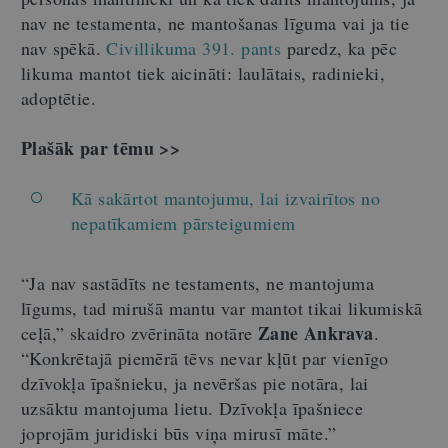
nav ne testamenta, ne mantošanas līguma vai ja tie
nav spēkā.
Civillikuma 391. pants
paredz, ka pēc
likuma mantot tiek aicināti: laulātais, radinieki,
adoptētie.
Plašāk par tēmu >>
Kā sakārtot mantojumu, lai izvairītos no
nepatīkamiem pārsteigumiem
“Ja nav sastādīts ne testaments, ne mantojuma
līgums, tad mirušā mantu var mantot tikai likumiskā
Zane Ankrava
ceļā,” skaidro zvērināta notāre
.
“Konkrētajā piemērā tēvs nevar kļūt par vienīgo
dzīvokļa īpašnieku, ja nevēršas pie notāra, lai
uzsāktu mantojuma lietu. Dzīvokļa īpašniece
joprojām juridiski būs viņa mirusī māte.”