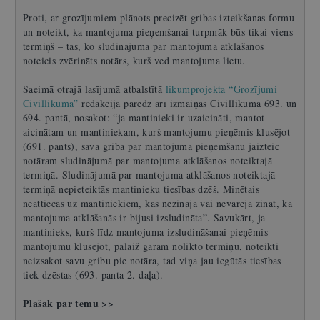
Proti, ar grozījumiem plānots precizēt gribas izteikšanas formu
un noteikt, ka mantojuma pieņemšanai turpmāk būs tikai viens
termiņš – tas, ko sludinājumā par mantojuma atklāšanos
noteicis zvērināts notārs, kurš ved mantojuma lietu.
Saeimā otrajā lasījumā atbalstītā
likumprojekta “Grozījumi
Civillikumā”
redakcija paredz arī izmaiņas Civillikuma 693. un
694. pantā, nosakot: “ja mantinieki ir uzaicināti, mantot
aicinātam un mantiniekam, kurš mantojumu pieņēmis klusējot
(691. pants), sava griba par mantojuma pieņemšanu jāizteic
notāram sludinājumā par mantojuma atklāšanos noteiktajā
termiņā. Sludinājumā par mantojuma atklāšanos noteiktajā
termiņā nepieteiktās mantinieku tiesības dzēš. Minētais
neattiecas uz mantiniekiem, kas nezināja vai nevarēja zināt, ka
mantojuma atklāšanās ir bijusi izsludināta”. Savukārt, ja
mantinieks, kurš līdz mantojuma izsludināšanai pieņēmis
mantojumu klusējot, palaiž garām nolikto termiņu, noteikti
neizsakot savu gribu pie notāra, tad viņa jau iegūtās tiesības
tiek dzēstas (693. panta 2. daļa).
Plašāk par tēmu >>