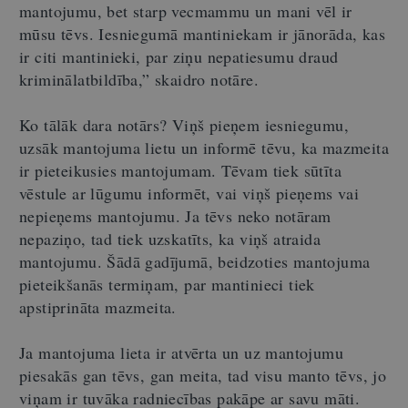
mantojumu, bet starp vecmammu un mani vēl ir
mūsu tēvs. Iesniegumā mantiniekam ir jānorāda, kas
ir citi mantinieki, par ziņu nepatiesumu draud
kriminālatbildība,” skaidro notāre.
Ko tālāk dara notārs? Viņš pieņem iesniegumu,
uzsāk mantojuma lietu un informē tēvu, ka mazmeita
ir pieteikusies mantojumam. Tēvam tiek sūtīta
vēstule ar lūgumu informēt, vai viņš pieņems vai
nepieņems mantojumu. Ja tēvs neko notāram
nepaziņo, tad tiek uzskatīts, ka viņš atraida
mantojumu. Šādā gadījumā, beidzoties mantojuma
pieteikšanās termiņam, par mantinieci tiek
apstiprināta mazmeita.
Ja mantojuma lieta ir atvērta un uz mantojumu
piesakās gan tēvs, gan meita, tad visu manto tēvs, jo
viņam ir tuvāka radniecības pakāpe ar savu māti.