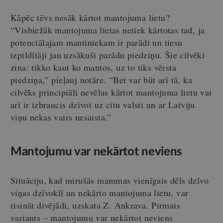
Kāpēc tēvs nesāk kārtot mantojuma lietu?
“Visbiežāk mantojuma lietas netiek kārtotas tad, ja
potenciālajam mantiniekam ir parādi un tiesu
izpildītāji jau uzsākuši parādu piedziņu. Šie cilvēki
zina: tikko kaut ko mantos, uz to tiks vērsta
piedziņa,” pieļauj notāre. “Bet var būt arī tā, ka
cilvēks principiāli nevēlas kārtot mantojuma lietu vai
arī ir izbraucis dzīvot uz citu valsti un ar Latviju
viņu nekas vairs nesaista.”
Mantojumu var nekārtot neviens
Situāciju, kad mirušās mammas vienīgais dēls dzīvo
viņas dzīvoklī un nekārto mantojuma lietu, var
risināt divējādi, uzskata Z. Ankrava. Pirmais
variants – mantojumu var nekārtot neviens