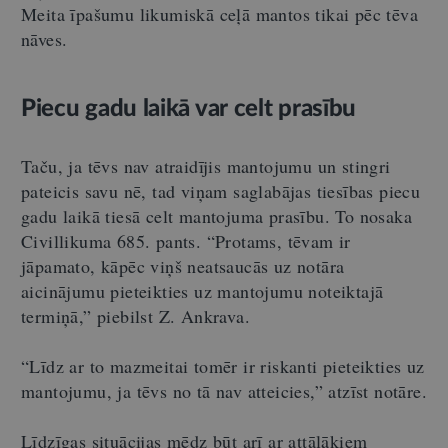
Meita īpašumu likumiskā ceļā mantos tikai pēc tēva
nāves.
Piecu gadu laikā var celt prasību
Taču, ja tēvs nav atraidījis mantojumu un stingri
pateicis savu nē, tad viņam saglabājas tiesības piecu
gadu laikā tiesā celt mantojuma prasību. To nosaka
Civillikuma 685. pants. “Protams, tēvam ir
jāpamato, kāpēc viņš neatsaucās uz notāra
aicinājumu pieteikties uz mantojumu noteiktajā
termiņā,” piebilst Z. Ankrava.
“Līdz ar to mazmeitai tomēr ir riskanti pieteikties uz
mantojumu, ja tēvs no tā nav atteicies,” atzīst notāre.
Līdzīgas situācijas mēdz būt arī ar attālākiem