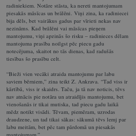
radiniekiem. Notāre stāsta, ka nereti mantojumam
piesakās māsīcas un brālēni. Viņi zina, ka radiniecei
bija dēls, bet vairākus gadus par vīrieti nekas nav
nezināms. Kad brālēni vai māsīcas pieņem
mantojumu, viņi apzinās šo risku – radinieces dēlam
mantojuma prasība noilgst pēc piecu gadu
notecējuma, skaitot no tās dienas, kad radušās
tiesības šo prasību celt.
“Bieži vien vecāki atraida mantojumu par labu
saviem bērniem,” zina teikt Z. Ankrava. “Tad viss ir
kārtībā, viss ir skaidrs. Taču, ja tā nav noticis, tēvs
nav atnācis pie notāra un atraidījis mantojumu, bet
vienošanās ir tikai mutiska, tad piecu gadu laikā
mēdz notikt visādi. Tēvam, piemēram, uzrodas
draudzene, un tad tikai sākas: sākumā tēvs lemj par
labu meitām, bet pēc tam pārdomā un piesakās
mantojumam.”