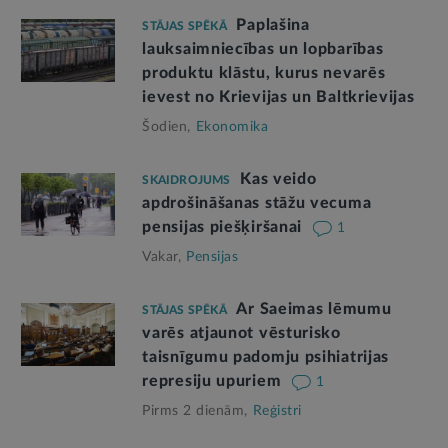
Paplašina
STĀJAS SPĒKĀ
lauksaimniecības un lopbarības
produktu klāstu, kurus nevarēs
ievest no Krievijas un Baltkrievijas
Šodien,
Ekonomika
Kas veido
SKAIDROJUMS
apdrošināšanas stāžu vecuma
pensijas piešķiršanai
1
Vakar,
Pensijas
Ar Saeimas lēmumu
STĀJAS SPĒKĀ
varēs atjaunot vēsturisko
taisnīgumu padomju psihiatrijas
represiju upuriem
1
Pirms 2 dienām,
Reģistri