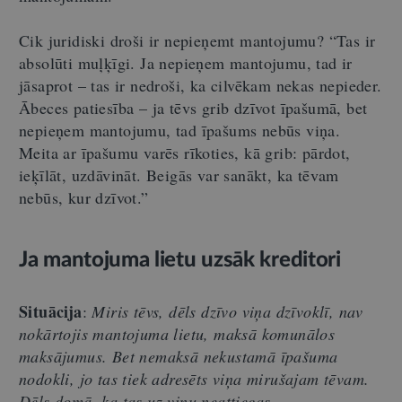
Cik juridiski droši ir nepieņemt mantojumu? “Tas ir
absolūti muļķīgi. Ja nepieņem mantojumu, tad ir
jāsaprot – tas ir nedroši, ka cilvēkam nekas nepieder.
Ābeces patiesība – ja tēvs grib dzīvot īpašumā, bet
nepieņem mantojumu, tad īpašums nebūs viņa.
Meita ar īpašumu varēs rīkoties, kā grib: pārdot,
ieķīlāt, uzdāvināt. Beigās var sanākt, ka tēvam
nebūs, kur dzīvot.”
Ja mantojuma lietu uzsāk kreditori
Situācija
:
Miris tēvs, dēls dzīvo viņa dzīvoklī, nav
nokārtojis mantojuma lietu, maksā komunālos
maksājumus. Bet nemaksā nekustamā īpašuma
nodokli, jo tas tiek adresēts viņa mirušajam tēvam.
Dēls domā, ka tas uz viņu neattiecas.