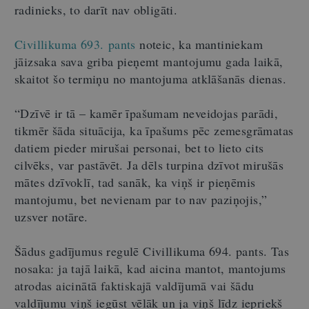
radinieks, to darīt nav obligāti.
Civillikuma 693. pants
noteic, ka mantiniekam
jāizsaka sava griba pieņemt mantojumu gada laikā,
skaitot šo termiņu no mantojuma atklāšanās dienas.
“Dzīvē ir tā – kamēr īpašumam neveidojas parādi,
tikmēr šāda situācija, ka īpašums pēc zemesgrāmatas
datiem pieder mirušai personai, bet to lieto cits
cilvēks, var pastāvēt. Ja dēls turpina dzīvot mirušās
mātes dzīvoklī, tad sanāk, ka viņš ir pieņēmis
mantojumu, bet nevienam par to nav paziņojis,”
uzsver notāre.
Šādus gadījumus regulē Civillikuma 694. pants. Tas
nosaka: ja tajā laikā, kad aicina mantot, mantojums
atrodas aicinātā faktiskajā valdījumā vai šādu
valdījumu viņš iegūst vēlāk un ja viņš līdz iepriekš