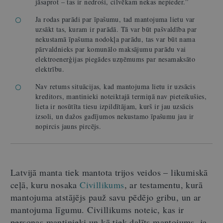
jāsaprot – tas ir nedroši, cilvēkam nekas nepieder.”
Ja rodas parādi par īpašumu, tad mantojuma lietu var
uzsākt tas, kuram ir parādā. Tā var būt pašvaldība par
nekustamā īpašuma nodokļa parādu, tas var būt nama
pārvaldnieks par komunālo maksājumu parādu vai
elektroenerģijas piegādes uzņēmums par nesamaksāto
elektrību.
Nav retums situācijas, kad mantojuma lietu ir uzsācis
kreditors, mantinieki noteiktajā termiņā nav pieteikušies,
lieta ir nosūtīta tiesu izpildītājam, kurš ir jau uzsācis
izsoli, un dažos gadījumos nekustamo īpašumu jau ir
nopircis jauns pircējs.
Latvijā manta tiek mantota trijos veidos – likumiskā
ceļā, kuru nosaka
Civillikums
, ar testamentu, kurā
mantojuma atstājējs pauž savu pēdējo gribu, un ar
mantojuma līgumu. Civillikums noteic, kas ir
personas mantinieki un kā tiek dalīts mantojums, ja