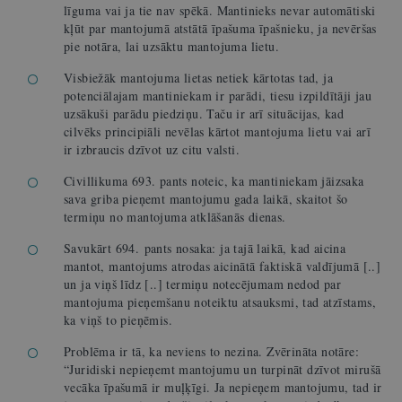
līguma vai ja tie nav spēkā. Mantinieks nevar automātiski
kļūt par mantojumā atstātā īpašuma īpašnieku, ja nevēršas
pie notāra, lai uzsāktu mantojuma lietu.
Visbiežāk mantojuma lietas netiek kārtotas tad, ja
potenciālajam mantiniekam ir parādi, tiesu izpildītāji jau
uzsākuši parādu piedziņu. Taču ir arī situācijas, kad
cilvēks principiāli nevēlas kārtot mantojuma lietu vai arī
ir izbraucis dzīvot uz citu valsti.
Civillikuma 693. pants noteic, ka mantiniekam jāizsaka
sava griba pieņemt mantojumu gada laikā, skaitot šo
termiņu no mantojuma atklāšanās dienas.
Savukārt 694. pants nosaka: ja tajā laikā, kad aicina
mantot, mantojums atrodas aicinātā faktiskā valdījumā [..]
un ja viņš līdz [..] termiņu notecējumam nedod par
mantojuma pieņemšanu noteiktu atsauksmi, tad atzīstams,
ka viņš to pieņēmis.
Problēma ir tā, ka neviens to nezina. Zvērināta notāre:
“Juridiski nepieņemt mantojumu un turpināt dzīvot mirušā
vecāka īpašumā ir muļķīgi. Ja nepieņem mantojumu, tad ir