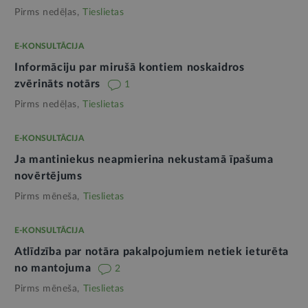
Pirms nedēļas,
Tieslietas
E-KONSULTĀCIJA
Informāciju par mirušā kontiem noskaidros
zvērināts notārs
1
Pirms nedēļas,
Tieslietas
E-KONSULTĀCIJA
Ja mantiniekus neapmierina nekustamā īpašuma
novērtējums
Pirms mēneša,
Tieslietas
E-KONSULTĀCIJA
Atlīdzība par notāra pakalpojumiem netiek ieturēta
no mantojuma
2
Pirms mēneša,
Tieslietas