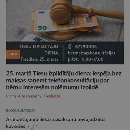
ZIŅA
25. martā Tiesu izpildītāju diena: iespēja bez
maksas saņemt telefonkonsultāciju par
bērnu interesēm nolēmumu izpildē
Pirms 4 mēnešiem,
Tieslietas
E-KONSULTĀCIJA
Ar mantojuma lietas uzsākšanu nevajadzētu
kavēties
1