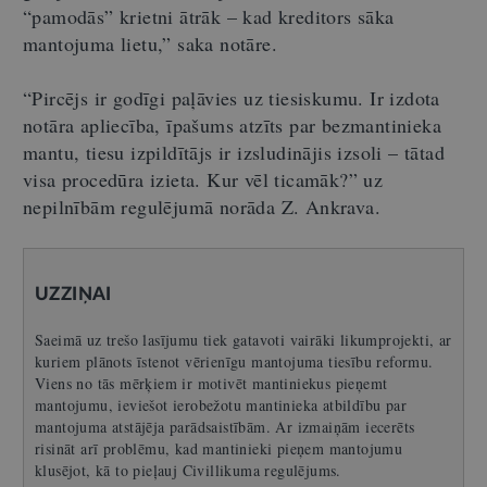
“pamodās” krietni ātrāk – kad kreditors sāka
mantojuma lietu,” saka notāre.
“Pircējs ir godīgi paļāvies uz tiesiskumu. Ir izdota
notāra apliecība, īpašums atzīts par bezmantinieka
mantu, tiesu izpildītājs ir izsludinājis izsoli – tātad
visa procedūra izieta. Kur vēl ticamāk?” uz
nepilnībām regulējumā norāda Z. Ankrava.
UZZIŅAI
Saeimā uz trešo lasījumu tiek gatavoti vairāki likumprojekti, ar
kuriem plānots īstenot vērienīgu mantojuma tiesību reformu.
Viens no tās mērķiem ir motivēt mantiniekus pieņemt
mantojumu, ieviešot ierobežotu mantinieka atbildību par
mantojuma atstājēja parādsaistībām. Ar izmaiņām iecerēts
risināt arī problēmu, kad mantinieki pieņem mantojumu
klusējot, kā to pieļauj Civillikuma regulējums.