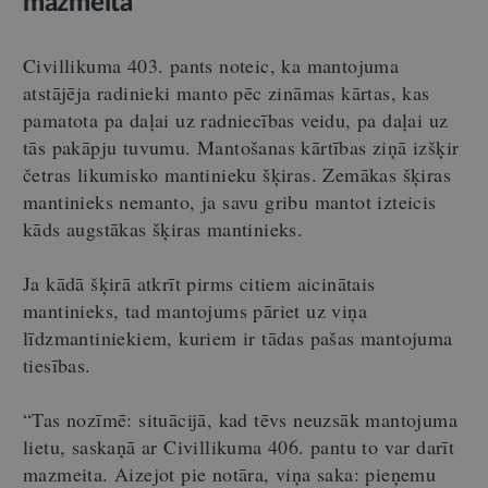
mazmeita
Civillikuma 403. pants noteic, ka mantojuma
atstājēja radinieki manto pēc zināmas kārtas, kas
pamatota pa daļai uz radniecības veidu, pa daļai uz
tās pakāpju tuvumu. Mantošanas kārtības ziņā izšķir
četras likumisko mantinieku šķiras. Zemākas šķiras
mantinieks nemanto, ja savu gribu mantot izteicis
kāds augstākas šķiras mantinieks.
Ja kādā šķirā atkrīt pirms citiem aicinātais
mantinieks, tad mantojums pāriet uz viņa
līdzmantiniekiem, kuriem ir tādas pašas mantojuma
tiesības.
“Tas nozīmē: situācijā, kad tēvs neuzsāk mantojuma
lietu, saskaņā ar Civillikuma 406. pantu to var darīt
mazmeita. Aizejot pie notāra, viņa saka: pieņemu