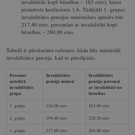
invaliditāti kopš bērnības – 163 eiro), kurai
piemērots koeficients 1,6. Tādējādi 1. grupas
invaliditātes pensijas minimālais apmērs būs
217,60 eiro, personām ar invaliditāti kopš
bērnības – 260,80 eiro.
Tabulā ir pārskatāmi redzams, kāda būs minimālā
invaliditātes pensija, kad to pārrēķinās.
Personai
Invaliditātes
Invaliditātes
noteiktā
pensija mēnesī
pensija personai
invaliditātes
ar invaliditāti no
grupa
bērnības
3. grupa
136,00 eiro
163,00 eiro
2. grupa
190,40 eiro
228,20 eiro
1. grupa
217,60 eiro
260,80 eiro