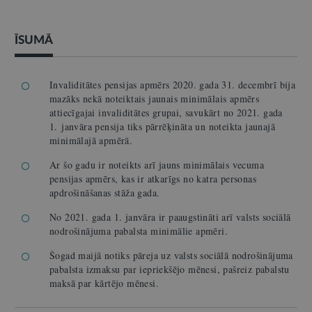
ĪSUMĀ
Invaliditātes pensijas apmērs 2020. gada 31. decembrī bija
mazāks nekā noteiktais jaunais minimālais apmērs
attiecīgajai invaliditātes grupai, savukārt no 2021. gada
1. janvāra pensija tiks pārrēķināta un noteikta jaunajā
minimālajā apmērā.
Ar šo gadu ir noteikts arī jauns minimālais vecuma
pensijas apmērs, kas ir atkarīgs no katra personas
apdrošināšanas stāža gada.
No 2021. gada 1. janvāra ir paaugstināti arī valsts sociālā
nodrošinājuma pabalsta minimālie apmēri.
Šogad maijā notiks pāreja uz valsts sociālā nodrošinājuma
pabalsta izmaksu par iepriekšējo mēnesi
, pašreiz pabalstu
maksā par kārtējo mēnesi.