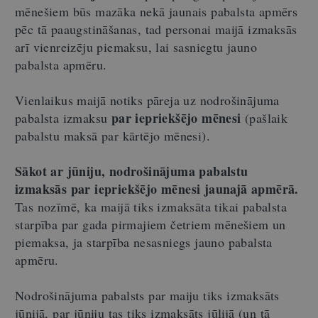
mēnešiem būs mazāka nekā jaunais pabalsta apmērs
pēc tā paaugstināšanas, tad personai maijā izmaksās
arī vienreizēju piemaksu, lai sasniegtu jauno
pabalsta apmēru.
Vienlaikus maijā notiks pāreja uz nodrošinājuma
par iepriekšējo mēnesi
pabalsta izmaksu
(pašlaik
pabalstu maksā par kārtējo mēnesi).
Sākot ar jūniju, nodrošinājuma pabalstu
izmaksās par iepriekšējo mēnesi jaunajā apmērā.
Tas nozīmē, ka maijā tiks izmaksāta tikai pabalsta
starpība par gada pirmajiem četriem mēnešiem un
piemaksa, ja starpība nesasniegs jauno pabalsta
apmēru.
Nodrošinājuma pabalsts par maiju tiks izmaksāts
jūnijā, par jūniju tas tiks izmaksāts jūlijā (un tā