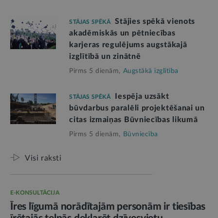
Stājies spēkā vienots
STĀJAS SPĒKĀ
akadēmiskās un pētniecības
karjeras regulējums augstākajā
izglītībā un zinātnē
Pirms 5 dienām,
Augstākā izglītība
Iespēja uzsākt
STĀJAS SPĒKĀ
būvdarbus paralēli projektēšanai un
citas izmaiņas Būvniecības likumā
Pirms 5 dienām,
Būvniecība
Visi raksti
E-KONSULTĀCIJA
Īres līgumā norādītajām personām ir tiesības