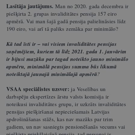
Lasītāja jautājums.
Man no 2020. gada decembra ir
piešķirta 2. grupas invaliditātes pensija 157 eiro
apmērā. Vai man šajā gadā pensija palielināsies līdz
190 eiro, vai arī tā paliks zemāka par minimālo?
Kā tad īsti ir – vai visiem invaliditātes pensijas
saņēmējiem, kuriem tā līdz 2021. gada 1. janvārim
ir bijusi mazāka par tagad noteikto jauno minimālo
apmēru, minimālā pensijas summa būs likumā
noteiktajā jaunajā minimālajā apmērā
?
VSAA speciālistes uzsver:
ja Veselības un
darbspēju ekspertīzes ārstu valsts komisija ir
noteikusi invaliditātes grupu, ir uzkrāts invaliditātes
pensijas piešķiršanai nepieciešamais Latvijas
apdrošināšanas stāžs, kas nav mazāks par trim
gadiem, un nav sasniegts pensionēšanās vecums vai
piešķirta priekšlaicīgā pensija, tad personai ir