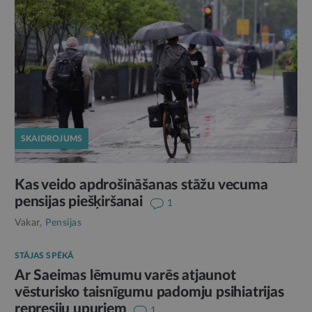
SKAIDROJUMS
Kas veido apdrošināšanas stāžu vecuma
pensijas piešķiršanai
1
Vakar,
Pensijas
STĀJAS SPĒKĀ
Ar Saeimas lēmumu varēs atjaunot
vēsturisko taisnīgumu padomju psihiatrijas
represiju upuriem
1