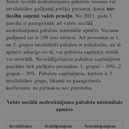
Valsts sociālā nodrošinājuma pabalstu vecuma vai
nav
invaliditātes gadījumā piešķir personai, kurai
tiesību saņemt valsts pensiju.
No 2021. gada 1.
janvāra ir paaugstināti arī valsts sociālā
nodrošinājuma pabalsta minimālie apmēri. Vecuma
gadījumā tas ir 109 eiro mēnesī. Arī personām ar 1.
un 2. grupas invaliditāti pabalsts ir palielināts, un tā
apmērs atkarīgs no tā, vai pabalsta saņēmējs strādā
vai nestrādā. Nestrādājošajiem pabalsta saņēmējiem
papildus tiek piešķirta piemaksa: 1. grupai – 30%, 2.
grupai – 20%. Pabalsta saņēmējiem, kuriem ir 3.
invaliditātes grupa, likumā ne paaugstinošs
koeficients, ne piemaksa nav paredzēta.
Valsts sociālā nodrošinājuma pabalsta minimālais
apmērs
Invaliditātes
Strādājošajiem
Nestrādājošajiem