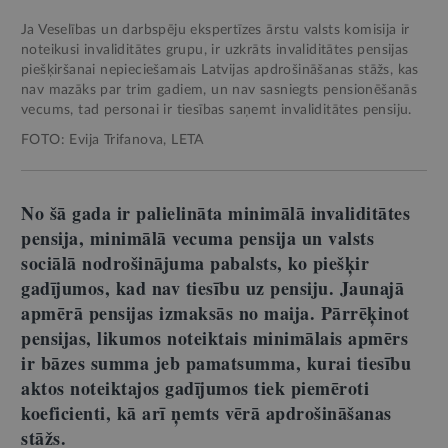
Ja Veselības un darbspēju ekspertīzes ārstu valsts komisija ir
noteikusi invaliditātes grupu, ir uzkrāts invaliditātes pensijas
piešķiršanai nepieciešamais Latvijas apdrošināšanas stāžs, kas
nav mazāks par trim gadiem, un nav sasniegts pensionēšanās
vecums, tad personai ir tiesības saņemt invaliditātes pensiju.
FOTO: Evija Trifanova, LETA
No šā gada ir palielināta minimālā invaliditātes
pensija, minimālā vecuma pensija un valsts
sociālā nodrošinājuma pabalsts, ko piešķir
gadījumos, kad nav tiesību uz pensiju. Jaunajā
apmērā pensijas izmaksās no maija. Pārrēķinot
pensijas, likumos noteiktais minimālais apmērs
ir bāzes summa jeb pamatsumma, kurai tiesību
aktos noteiktajos gadījumos tiek piemēroti
koeficienti, kā arī ņemts vērā apdrošināšanas
stāžs.