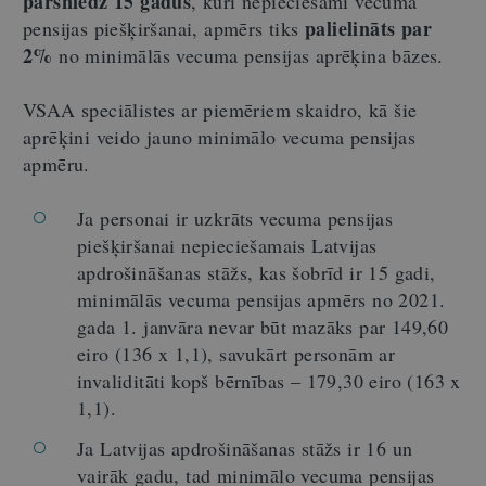
pārsniedz 15 gadus
, kuri nepieciešami vecuma
palielināts par
pensijas piešķiršanai, apmērs tiks
2%
no minimālās vecuma pensijas aprēķina bāzes.
VSAA speciālistes ar piemēriem skaidro, kā šie
aprēķini veido jauno minimālo vecuma pensijas
apmēru.
Ja personai ir uzkrāts vecuma pensijas
piešķiršanai nepieciešamais Latvijas
apdrošināšanas stāžs, kas šobrīd ir 15 gadi,
minimālās vecuma pensijas apmērs no 2021.
gada 1. janvāra nevar būt mazāks par 149,60
eiro (136 x 1,1), savukārt personām ar
invaliditāti kopš bērnības – 179,30 eiro (163 x
1,1).
Ja Latvijas apdrošināšanas stāžs ir 16 un
vairāk gadu, tad minimālo vecuma pensijas