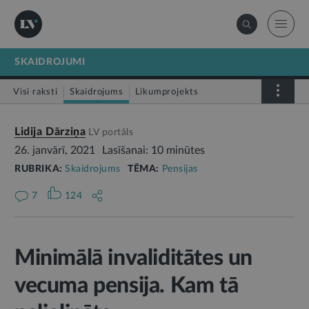
SKAIDROJUMI
Visi raksti
Skaidrojums
Likumprojekts
Stājas spēkā
Infografika
Lidija Dārziņa
LV portāls
26. janvārī, 2021
Lasīšanai: 10 minūtes
RUBRIKA:
Skaidrojums
TĒMA:
Pensijas
7
124
Minimālā invaliditātes un
vecuma pensija. Kam tā