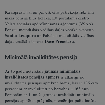
Kā saprast, vai un par cik eiro pašreizējā līdz šim
mazā pensija kļūs lielāka, LV portālam skaidro
Valsts sociālās apdrošināšanas aģentūras (VSAA)
Pensiju metodiskās vadības daļas vecākā eksperte
Sanita Letapura
un Pabalstu metodiskās vadības
Dace Prenclava
daļas vecākā eksperte
.
Minimālā invaliditātes pensija
jaunais minimālais
Ar šo gadu noteiktais
invaliditātes pensijas apmērs
ir atkarīgs no
invaliditātes pensijas aprēķina bāzes, kas ir 136 eiro,
personām ar invaliditāti no bērnības – 163 eiro.
Personām ar 1. un 2. grupas invaliditāti minimālo
pensijas apmēru aprēķinās, piemērojot palielinošos