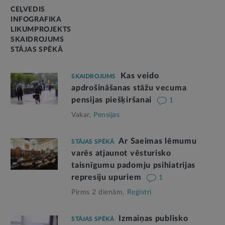
CEĻVEDIS
INFOGRAFIKA
LIKUMPROJEKTS
SKAIDROJUMS
STĀJAS SPĒKĀ
Kas veido
SKAIDROJUMS
apdrošināšanas stāžu vecuma
pensijas piešķiršanai
1
Vakar,
Pensijas
Ar Saeimas lēmumu
STĀJAS SPĒKĀ
varēs atjaunot vēsturisko
taisnīgumu padomju psihiatrijas
represiju upuriem
1
Pirms 2 dienām,
Reģistri
Izmaiņas publisko
STĀJAS SPĒKĀ