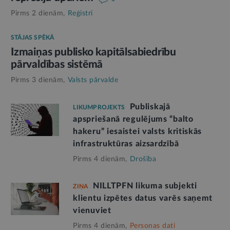
Pirms 2 dienām,
Reģistri
STĀJAS SPĒKĀ
Izmaiņas publisko kapitālsabiedrību
pārvaldības sistēmā
Pirms 3 dienām,
Valsts pārvalde
Publiskajā
LIKUMPROJEKTS
apspriešanā regulējums “balto
hakeru” iesaistei valsts kritiskās
infrastruktūras aizsardzībā
Pirms 4 dienām,
Drošība
NILLTPFN likuma subjekti
ZIŅA
klientu izpētes datus varēs saņemt
vienuviet
Pirms 4 dienām,
Personas dati