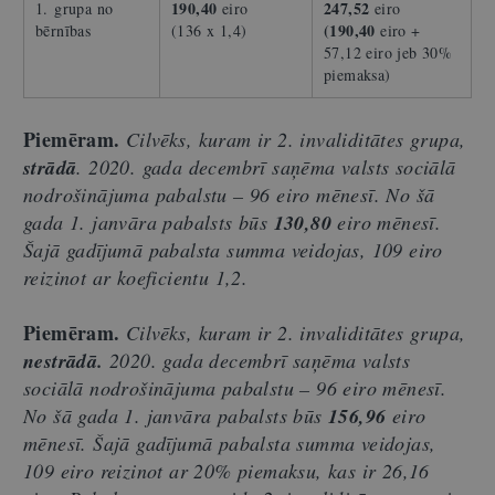
190,40
247,52
1. grupa no
eiro
eiro
(190,40
bērnības
(136 x 1,4)
eiro +
57,12 eiro jeb 30%
piemaksa)
Piemēram.
Cilvēks, kuram ir 2. invaliditātes grupa,
strādā
. 2020. gada decembrī saņēma valsts sociālā
nodrošinājuma pabalstu – 96 eiro mēnesī. No šā
gada 1. janvāra pabalsts būs
130,80
eiro mēnesī.
Šajā gadījumā pabalsta summa veidojas, 109 eiro
reizinot ar koeficientu 1,2.
Piemēram.
Cilvēks, kuram ir 2. invaliditātes grupa,
nestrādā.
2020. gada decembrī saņēma valsts
sociālā nodrošinājuma pabalstu – 96 eiro mēnesī.
No šā gada 1. janvāra pabalsts būs
156,96
eiro
mēnesī. Šajā gadījumā pabalsta summa veidojas,
109 eiro reizinot ar 20% piemaksu, kas ir 26,16