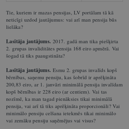
Tie, kuriem ir mazas pensijas, LV portālam tā kā
neticīgi uzdod jautājumus: vai arī man pensija būs
lielāka?
Lasītāja jautājums.
2017. gadā man tika piešķirta
2. grupas invaliditātes pensija 168 eiro apmērā. Vai
šogad tā tiks paaugstināta?
Lasītāja jautājums.
Esmu 2. grupas invalīds kopš
bērnības, saņemu pensiju, kas šobrīd ir aprēķināta
200,83 eiro, ar 1. janvāri minimālā pensija invalīdam
kopš bērnības ir 228 eiro (ar centiem). Vai tas
nozīmē, ka man tagad pienāksies tikai minimālā
pensija, vai arī tā tiks aprēķināta proporcionāli? Vai
minimālo pensiju celšana ietekmēs tikai minimālo
vai zemāku pensiju saņēmējus vai visus?