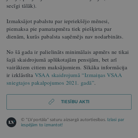
secīgi tālāk).
Izmaksājot pabalstu par iepriekšējo mēnesi,
piemaksa pie pamatapmēra tiek piešķirta par
dienām, kurās pabalsta saņēmējs nav nodarbināts.
No šā gada ir palielināts minimālais apmērs ne tikai
šajā skaidrojumā aplūkotajām pensijām, bet arī
vairākiem citiem maksājumiem. Sīkāka informācija
ir izklāstīta
VSAA skaidrojumā “Izmaiņas VSAA
sniegtajos pakalpojumos 2021. gadā”
.
TIESĪBU AKTI
© "LV portāla" saturu aizsargā autortiesības.
Izlasi par
iespējām to izmantot!