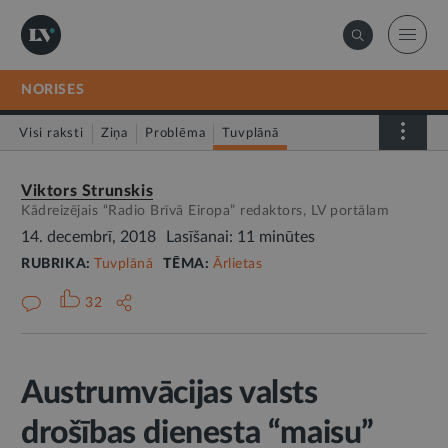
NORISES
Visi raksti
Ziņa
Problēma
Tuvplānā
Dienas fakts
Viktors Strunskis
Kādreizējais “Radio Brīvā Eiropa” redaktors, LV portālam
14. decembrī, 2018
Lasīšanai: 11 minūtes
RUBRIKA:
Tuvplānā
TĒMA:
Ārlietas
32
Austrumvācijas valsts
drošības dienesta “maisu”