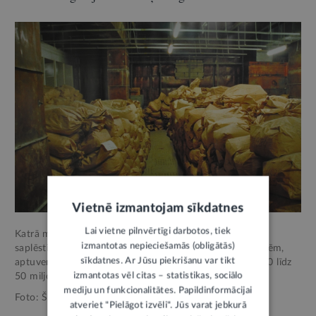
Vietnē izmantojam sīkdatnes
Lai vietne pilnvērtīgi darbotos, tiek
Katrā maisā atrodas aptuveni 2500 līdz 3500 strēmelēs
izmantotas nepieciešamās (obligātās)
saplēsti Štāzī dokumentu fragmenti, pēc ekspertu aplēsēm,
sīkdatnes. Ar Jūsu piekrišanu var tikt
aptuveni 400 līdz 600 miljoni papīra drisku, kas veido 40 līdz
izmantotas vēl citas – statistikas, sociālo
50 miljonus rakstāmpapīra lapu.
mediju un funkcionalitātes. Papildinformācijai
Foto: Štāzī dokumentu centrs (BStU)
atveriet "Pielāgot izvēli". Jūs varat jebkurā