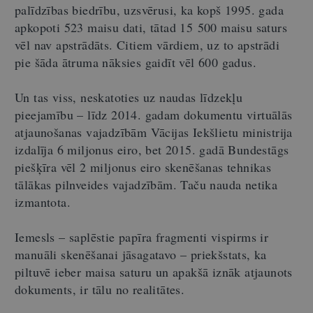
palīdzības biedrību, uzsvērusi, ka kopš 1995. gada
apkopoti 523 maisu dati, tātad 15 500 maisu saturs
vēl nav apstrādāts. Citiem vārdiem, uz to apstrādi
pie šāda ātruma nāksies gaidīt vēl 600 gadus.
Un tas viss, neskatoties uz naudas līdzekļu
pieejamību – līdz 2014. gadam dokumentu virtuālās
atjaunošanas vajadzībām Vācijas Iekšlietu ministrija
izdalīja 6 miljonus eiro, bet 2015. gadā Bundestāgs
piešķīra vēl 2 miljonus eiro skenēšanas tehnikas
tālākas pilnveides vajadzībām. Taču nauda netika
izmantota.
Iemesls – saplēstie papīra fragmenti vispirms ir
manuāli skenēšanai jāsagatavo – priekšstats, ka
piltuvē ieber maisa saturu un apakšā iznāk atjaunots
dokuments, ir tālu no realitātes.