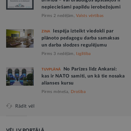
brīvība – vai draudīgos apstākļos ir
nepieciešami papildu ierobežojumi
Pirms 2 nedēļām,
Valsts vērtības
Iespēja izteikt viedokli par
ZIŅA
plānoto pedagogu darba samaksas
un darba slodzes regulējumu
Pirms 3 nedēļām,
Izglītība
No Parīzes līdz Ankarai:
TUVPLĀNĀ
kas ir NATO samiti, un kā tie nosaka
alianses kursu
Pirms mēneša,
Drošība
Rādīt vēl
VĒL LV PORTĀLĀ