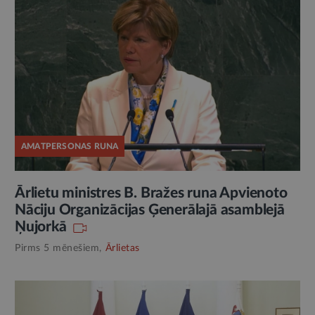
AMATPERSONAS RUNA
Ārlietu ministres B. Bražes runa Apvienoto
Nāciju Organizācijas Ģenerālajā asamblejā
Ņujorkā
Pirms 5 mēnešiem,
Ārlietas