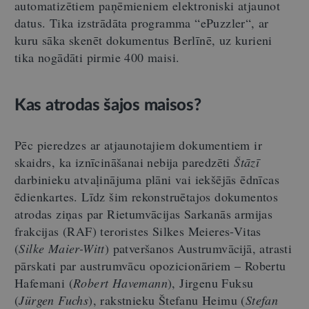
automatizētiem paņēmieniem elektroniski atjaunot
datus. Tika izstrādāta programma “ePuzzler“, ar
kuru sāka skenēt dokumentus Berlīnē, uz kurieni
tika nogādāti pirmie 400 maisi.
Kas atrodas šajos maisos?
Pēc pieredzes ar atjaunotajiem dokumentiem ir
skaidrs, ka iznīcināšanai nebija paredzēti
Štāzī
darbinieku atvaļinājuma plāni vai iekšējās ēdnīcas
ēdienkartes. Līdz šim rekonstruētajos dokumentos
atrodas ziņas par Rietumvācijas Sarkanās armijas
frakcijas (RAF) teroristes Silkes Meieres-Vitas
(
Silke Maier-Witt
) patveršanos Austrumvācijā, atrasti
pārskati par austrumvācu opozicionāriem – Robertu
Hafemani (
Robert Havemann
), Jirgenu Fuksu
(
Jürgen Fuchs
), rakstnieku Štefanu Heimu (
Stefan