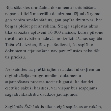
Bija sākusies drudžaina dokumentu iznīcināšana,
neparasti lielā materiālu daudzuma dēļ talkā ņemot
gan papīra smalcinātājus, gan papīra dzirnavas, bet
beigās plēšot pat ar rokām. Steigā saplēstās aktis
tika sabāztas aptuveni 16 000 maisos, kurus pilsoņu
tiesību aktīvistiem izdevās no iznīcināšanas saglābt.
Taču vēl aizvien, līdz pat šodienai, šo saplēsto
dokumentu atjaunošana nav pavirzījusies neko tālu
uz priekšu.
Neskatoties uz piešķirtajiem naudas līdzekļiem un
digitalizācijas programmām, dokumentu
atjaunošanas process norit tik gausi, ka daudzi
cietušie sākuši bažīties, vai vispār būs iespējams
sagaidīt skaidrību daudzos jautājumos.
Saglābtās
Štāzī
aktis tika steigā saplēstas ar rokām,