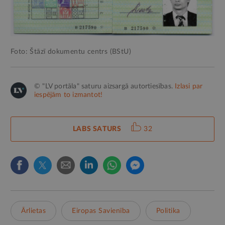
Foto: Štāzī dokumentu centrs (BStU)
© "LV portāla" saturu aizsargā autortiesības.
Izlasi par
iespējām to izmantot!
LABS SATURS
32
Ārlietas
Eiropas Savienība
Politika