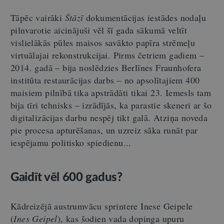
Tāpēc vairāki
Štāzī
dokumentācijas iestādes nodaļu
pilnvarotie aicinājuši vēl šī gada sākumā veltīt
vislielākās pūles maisos savākto papīra strēmeļu
virtuālajai rekonstrukcijai. Pirms četriem gadiem –
2014. gadā – bija noslēdzies Berlīnes Fraunhofera
institūta restaurācijas darbs – no apsolītajiem 400
maisiem pilnībā tika apstrādāti tikai 23. Iemesls tam
bija tīri tehnisks – izrādījās, ka parastie skeneri ar šo
digitalizācijas darbu nespēj tikt galā. Atziņa noveda
pie procesa apturēšanas, un uzreiz sāka runāt par
iespējamu politisko spiedienu...
Gaidīt vēl 600 gadus?
Kādreizējā austrumvācu sprintere Inese Geipele
(
Ines Geipel
), kas šodien vada dopinga upuru