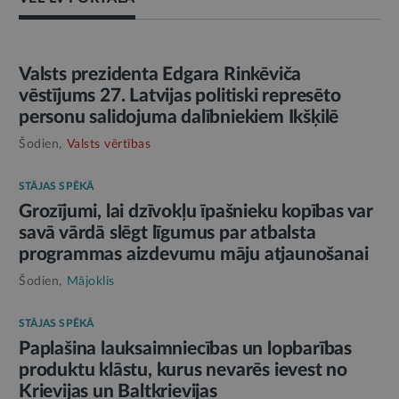
AMATPERSONAS RUNA
Valsts prezidenta Edgara Rinkēviča
vēstījums 27. Latvijas politiski represēto
personu salidojuma dalībniekiem Ikšķilē
Šodien,
Valsts vērtības
STĀJAS SPĒKĀ
Grozījumi, lai dzīvokļu īpašnieku kopības var
savā vārdā slēgt līgumus par atbalsta
programmas aizdevumu māju atjaunošanai
Šodien,
Mājoklis
STĀJAS SPĒKĀ
Paplašina lauksaimniecības un lopbarības
produktu klāstu, kurus nevarēs ievest no
Krievijas un Baltkrievijas