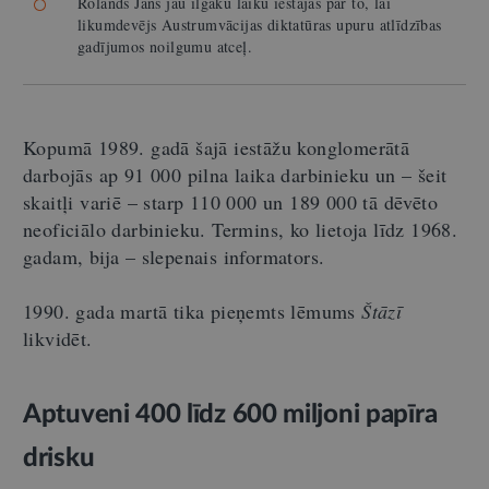
Rolands Jāns jau ilgāku laiku iestājas par to, lai
likumdevējs Austrumvācijas diktatūras upuru atlīdzības
gadījumos noilgumu atceļ.
Kopumā 1989. gadā šajā iestāžu konglomerātā
darbojās ap 91 000 pilna laika darbinieku un – šeit
skaitļi variē – starp 110 000 un 189 000 tā dēvēto
neoficiālo darbinieku. Termins, ko lietoja līdz 1968.
gadam, bija – slepenais informators.
1990. gada martā tika pieņemts lēmums
Štāzī
likvidēt.
Aptuveni 400 līdz 600 miljoni papīra
drisku