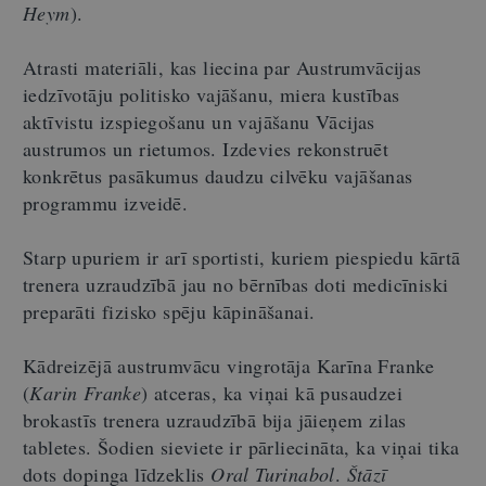
Heym
).
Atrasti materiāli, kas liecina par Austrumvācijas
iedzīvotāju politisko vajāšanu, miera kustības
aktīvistu izspiegošanu un vajāšanu Vācijas
austrumos un rietumos. Izdevies rekonstruēt
konkrētus pasākumus daudzu cilvēku vajāšanas
programmu izveidē.
Starp upuriem ir arī sportisti, kuriem piespiedu kārtā
trenera uzraudzībā jau no bērnības doti medicīniski
preparāti fizisko spēju kāpināšanai.
Kādreizējā austrumvācu vingrotāja Karīna Franke
(
Karin Franke
) atceras, ka viņai kā pusaudzei
brokastīs trenera uzraudzībā bija jāieņem zilas
tabletes. Šodien sieviete ir pārliecināta, ka viņai tika
dots dopinga līdzeklis
Oral Turinabol
.
Štāzī