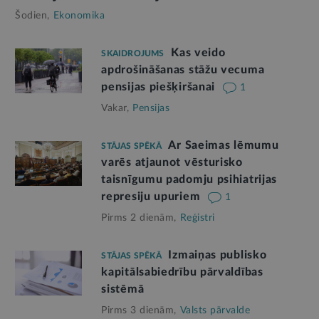
Šodien,
Ekonomika
Kas veido
SKAIDROJUMS
apdrošināšanas stāžu vecuma
pensijas piešķiršanai
1
Vakar,
Pensijas
Ar Saeimas lēmumu
STĀJAS SPĒKĀ
varēs atjaunot vēsturisko
taisnīgumu padomju psihiatrijas
represiju upuriem
1
Pirms 2 dienām,
Reģistri
Izmaiņas publisko
STĀJAS SPĒKĀ
kapitālsabiedrību pārvaldības
sistēmā
Pirms 3 dienām,
Valsts pārvalde