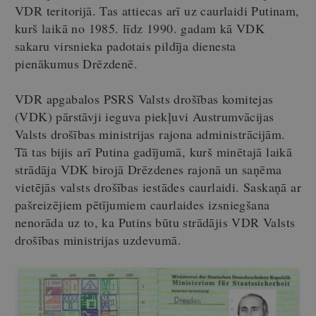
VDR teritorijā. Tas attiecas arī uz caurlaidi Putinam,
kurš laikā no 1985. līdz 1990. gadam kā VDK
sakaru virsnieka padotais pildīja dienesta
pienākumus Drēzdenē.
VDR apgabalos PSRS Valsts drošības komitejas
(VDK) pārstāvji ieguva piekļuvi Austrumvācijas
Valsts drošības ministrijas rajona administrācijām.
Tā tas bijis arī Putina gadījumā, kurš minētajā laikā
strādāja VDK birojā Drēzdenes rajonā un saņēma
vietējās valsts drošības iestādes caurlaidi. Saskaņā ar
pašreizējiem pētījumiem caurlaides izsniegšana
nenorāda uz to, ka Putins būtu strādājis VDR Valsts
drošības ministrijas uzdevumā.