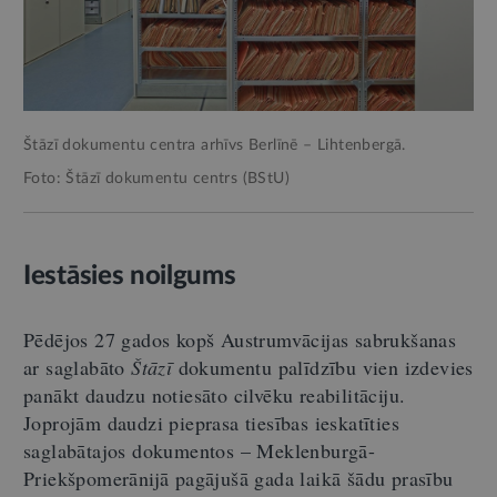
Štāzī dokumentu centra arhīvs Berlīnē – Lihtenbergā.
Foto: Štāzī dokumentu centrs (BStU)
Iestāsies noilgums
Pēdējos 27 gados kopš Austrumvācijas sabrukšanas
ar saglabāto
Štāzī
dokumentu palīdzību vien izdevies
panākt daudzu notiesāto cilvēku reabilitāciju.
Joprojām daudzi pieprasa tiesības ieskatīties
saglabātajos dokumentos – Meklenburgā-
Priekšpomerānijā pagājušā gada laikā šādu prasību