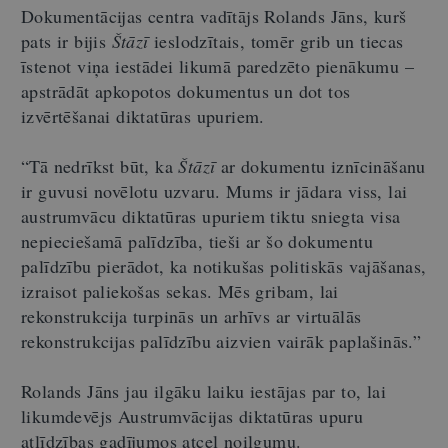
Dokumentācijas centra vadītājs Rolands Jāns, kurš
pats ir bijis
Štāzī
ieslodzītais, tomēr grib un tiecas
īstenot viņa iestādei likumā paredzēto pienākumu –
apstrādāt apkopotos dokumentus un dot tos
izvērtēšanai diktatūras upuriem.
“Tā nedrīkst būt, ka
Štāzī
ar dokumentu iznīcināšanu
ir guvusi novēlotu uzvaru. Mums ir jādara viss, lai
austrumvācu diktatūras upuriem tiktu sniegta visa
nepieciešamā palīdzība, tieši ar šo dokumentu
palīdzību pierādot, ka notikušas politiskās vajāšanas,
izraisot paliekošas sekas. Mēs gribam, lai
rekonstrukcija turpinās un arhīvs ar virtuālās
rekonstrukcijas palīdzību aizvien vairāk paplašinās.”
Rolands Jāns jau ilgāku laiku iestājas par to, lai
likumdevējs Austrumvācijas diktatūras upuru
atlīdzības gadījumos atceļ noilgumu.