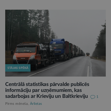
STĀJAS SPĒKĀ
Centrālā statistikas pārvalde publicēs
informāciju par uzņēmumiem, kas
sadarbojas ar Krieviju un Baltkrieviju
1
Pirms mēneša,
Ārlietas