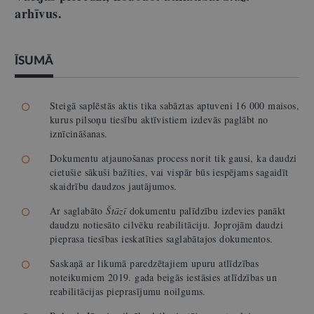
arhīvus.
ĪSUMĀ
Steigā saplēstās aktis tika sabāztas aptuveni 16 000 maisos,
kurus pilsoņu tiesību aktīvistiem izdevās paglābt no
iznīcināšanas.
Dokumentu atjaunošanas process norit tik gausi, ka daudzi
cietušie sākuši bažīties, vai vispār būs iespējams sagaidīt
skaidrību daudzos jautājumos.
Ar saglabāto
Štāzī
dokumentu palīdzību izdevies panākt
daudzu notiesāto cilvēku reabilitāciju. Joprojām daudzi
pieprasa tiesības ieskatīties saglabātajos dokumentos.
Saskaņā ar likumā paredzētajiem upuru atlīdzības
noteikumiem 2019. gada beigās iestāsies atlīdzības un
reabilitācijas pieprasījumu noilgums.