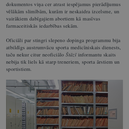
dokumentos viņa cer atrast iespējamus pierādījumus
vēlākām slimībām, kurām ir neskaidra izcelsme, un
vairākiem dabīgajiem abortiem kā masīvas
farmaceitiskās iedarbības sekām.
Oficiāli par stingri slepeno dopinga programmu bija
atbildīgs austrumvācu sporta medicīniskais dienests,
taču nekur citur neoficiālo
Štāzī
informantu skaits
nebija tik liels kā starp treneriem, sporta ārstiem un
sportistiem.