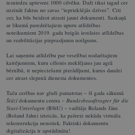
iesniedza aptuveni 1000 cilvēku. Daži tikai tagad cer
uzzināt faktus no savas “iepriekšējās dzīves”. Citi
cer, ka būs beidzot atrasti jauni dokumenti. Saskaņā
ar likumā paredzētajiem upuru atlīdzības
noteikumiem 2019. gada beigās iestāsies atlīdzības
un reabilitācijas pieprasījumu noilgums.
Lai saņemtu atlīdzību par veselībai nodarītajiem
kaitējumiem, kuru cēlonis meklējams jau agrā
bērnībā, ir nepieciešami pierādījumi, kurus daudzi
cer atrast slepenā dienesta dokumentos.
Taču cerības nav gluži pamatotas – šī gada sākumā
Štāzī
dokumentu centra –
Bundesbeauftragter für die
Stasi-Unterlagen
(BStU) – vadītājs Rolands Jāns
(Roland Jahn) izteicās, ka pašreiz nekāda virtuāla
rekonstrukcija nenotiek. Faktiski dokumentu
digitalizācija ir apstādināta!