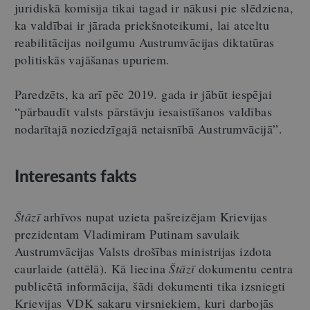
juridiskā komisija tikai tagad ir nākusi pie slēdziena,
ka valdībai ir jārada priekšnoteikumi, lai atceltu
reabilitācijas noilgumu Austrumvācijas diktatūras
politiskās vajāšanas upuriem.
Paredzēts, ka arī pēc 2019. gada ir jābūt iespējai
“pārbaudīt valsts pārstāvju iesaistīšanos valdības
nodarītajā noziedzīgajā netaisnībā Austrumvācijā”.
Interesants fakts
Štāzī
arhīvos nupat uzieta pašreizējam Krievijas
prezidentam Vladimiram Putinam savulaik
Austrumvācijas Valsts drošības ministrijas izdota
caurlaide (attēlā). Kā liecina
Štāzī
dokumentu centra
publicētā informācija, šādi dokumenti tika izsniegti
Krievijas VDK sakaru virsniekiem, kuri darbojās