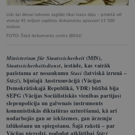
Līdz šai dienai izdevies saglābt tikai mazu daļu – priekšā vēl
vismaz 45 miljoni saplēstu dokumentu aptuveni 15 500
maisos.
FOTO: Štāzī dokumentu centrs (BStU)
(MfS),
Ministerium für Staatssicherheit
, iestāde, kas vairāk
Staatssicherheitsdienst
pazīstama ar nosaukumu
(latviskā izrunā –
Stasi
), bijušajā Austrumvācijā (Vācijas
Štāzī
Demokrātiskajā Republikā, VDR) būtībā bija
SEPG (Vācijas Sociālistiskās vienības partijas)
slepenpolicija un galvenais instruments
komunistiskās diktatūras uzturēšanai, kā arī
nodarbojās gan ar iekšzemes, gan ārzemju
izlūkošanu un spiegošanu. Šajā rakstā – par
Vācijas pieredzi, nododot atklātībai
Štāzī