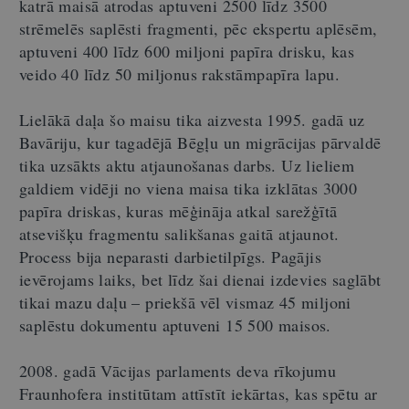
katrā maisā atrodas aptuveni 2500 līdz 3500
strēmelēs saplēsti fragmenti, pēc ekspertu aplēsēm,
aptuveni 400 līdz 600 miljoni papīra drisku, kas
veido 40 līdz 50 miljonus rakstāmpapīra lapu.
Lielākā daļa šo maisu tika aizvesta 1995. gadā uz
Bavāriju, kur tagadējā Bēgļu un migrācijas pārvaldē
tika uzsākts aktu atjaunošanas darbs. Uz lieliem
galdiem vidēji no viena maisa tika izklātas 3000
papīra driskas, kuras mēģināja atkal sarežģītā
atsevišķu fragmentu salikšanas gaitā atjaunot.
Process bija neparasti darbietilpīgs. Pagājis
ievērojams laiks, bet līdz šai dienai izdevies saglābt
tikai mazu daļu – priekšā vēl vismaz 45 miljoni
saplēstu dokumentu aptuveni 15 500 maisos.
2008. gadā Vācijas parlaments deva rīkojumu
Fraunhofera institūtam attīstīt iekārtas, kas spētu ar