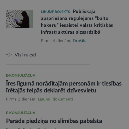
Publiskajā
LIKUMPROJEKTS
apspriešanā regulējums “balto
hakeru” iesaistei valsts kritiskās
infrastruktūras aizsardzībā
Pirms 4 dienām,
Drošība
Visi raksti
E-KONSULTĀCIJA
Īres līgumā norādītajām personām ir tiesības
īrētajās telpās deklarēt dzīvesvietu
Pirms 2 dienām,
Līgumi, dokumenti
E-KONSULTĀCIJA
Parāda piedziņa no slimības pabalsta