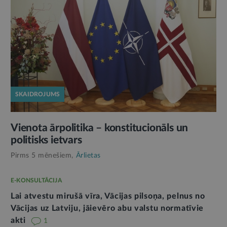
SKAIDROJUMS
Vienota ārpolitika – konstitucionāls un
politisks ietvars
Pirms 5 mēnešiem,
Ārlietas
E-KONSULTĀCIJA
Lai atvestu mirušā vīra, Vācijas pilsoņa, pelnus no
Vācijas uz Latviju, jāievēro abu valstu normatīvie
akti
1