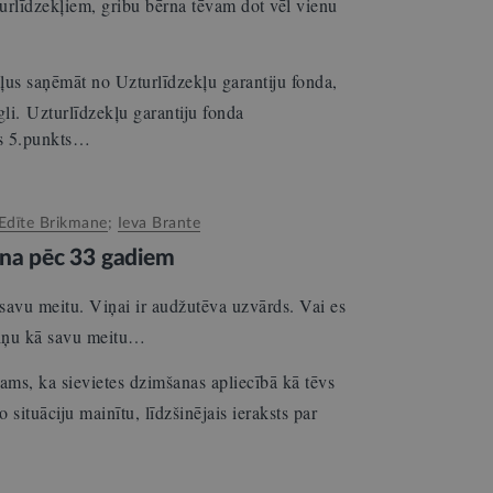
turlīdzekļiem, gribu bērna tēvam dot vēl vienu
kļus saņēmāt no Uzturlīdzekļu garantiju fonda,
egli. Uzturlīdzekļu garantiju fonda
as 5.punkts…
Edīte Brikmane
;
Ieva Brante
ana pēc 33 gadiem
avu meitu. Viņai ir audžutēva uzvārds. Vai es
 viņu kā savu meitu…
ams, ka sievietes dzimšanas apliecībā kā tēvs
 šo situāciju mainītu, līdzšinējais ieraksts par