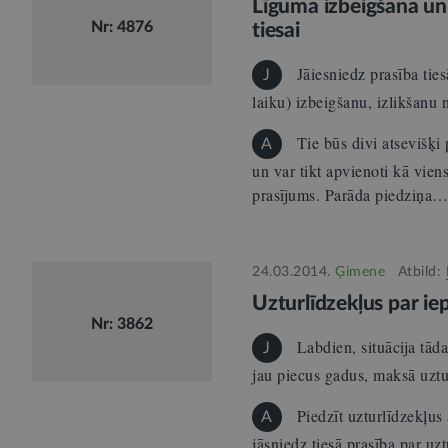
Līguma izbeigšana un 
Nr: 4876
tiesai
Jāiesniedz prasība ties
J
laiku) izbeigšanu, izlikšan
Tie būs divi atsevišķi pr
A
un var tikt apvienoti kā vien
prasījums. Parāda piedziņa
24.03.2014.
Ģimene
Atbild:
Uzturlīdzekļus par ie
Nr: 3862
Labdien, situācija tād
J
jau piecus gadus, maksā uzt
Piedzīt uzturlīdzekļus
A
jāsniedz tiesā prasība par uzt