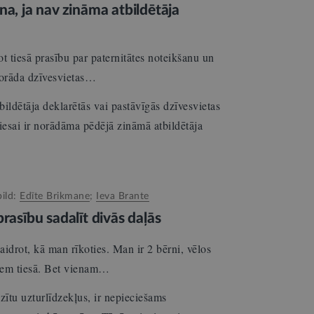
na, ja nav zināma atbildētāja
t tiesā prasību par paternitātes noteikšanu un
norāda dzīvesvietas…
ildētāja deklarētās vai pastāvīgās dzīvesvietas
iesai ir norādāma pēdējā zināmā atbildētāja
bild:
Edīte Brikmane
;
Ieva Brante
rasību sadalīt divās daļās
idrot, kā man rīkoties. Man ir 2 bērni, vēlos
ļiem tiesā. Bet vienam…
zītu uzturlīdzekļus, ir nepieciešams