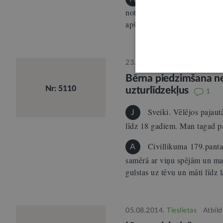
notariālo un citu likumā note
apšaubīt. Tos var apstrīdēt,
23.09.2014.
Ģimene
Atbild:
Bērna piedzimšana n
Nr: 5110
uzturlīdzekļus
1
Sveiki. Vēlējos pajaut
J
līdz 18 gadiem. Man tagad p
Civillikuma 179.panta
A
samērā ar viņu spējām un man
gulstas uz tēvu un māti līdz
05.08.2014.
Tieslietas
Atbil