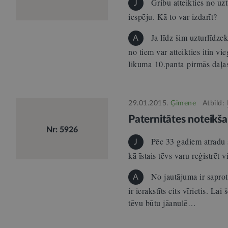
Gribu atteikties no uz
J
iespēju. Kā to var izdarīt?
Ja līdz šim uzturlīdze
A
no tiem var atteikties itin vi
likuma 10.panta pirmās daļ
29.01.2015.
Ģimene
Atbild:
Paternitātes noteikš
Nr: 5926
Pēc 33 gadiem atradu s
J
kā īstais tēvs varu reģistrēt
No jautājuma ir saprot
A
ir ierakstīts cits vīrietis. Lai
tēvu būtu jāanulē…