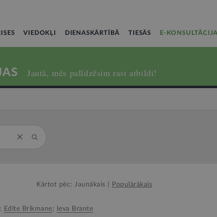
ISES
VIEDOKĻI
DIENASKĀRTĪBĀ
TIESĀS
E-KONSULTĀCIJ
JAS
Jautā, mēs palīdzēsim rast atbildi!
Kārtot pēc:
Jaunākais
|
Populārākais
d:
Edīte Brikmane
;
Ieva Brante