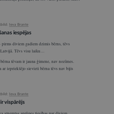
tbild:
Ieva Brante
šanas iespējas
 - pirms diviem gadiem dzimis bērns, tēvs
 Latvijā. Tēvs visu laiku…
 bērna tēvam ir jauna ģimene, nav nozīmes.
ar iepriekšējo sievieti bērna tēvs nav bijis
tbild:
Ieva Brante
r vispārējs
ka atņemtas aprūpes tiesības par diviem