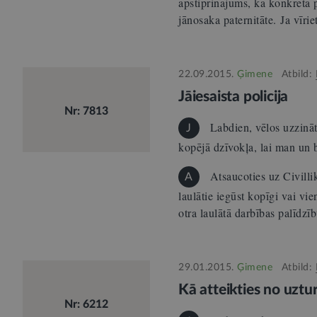
apstiprinājums, ka konkrētā p
jānosaka paternitāte. Ja vīri
22.09.2015.
Ģimene
Atbild:
Jāiesaista policija
Nr: 7813
Labdien, vēlos uzzināt
J
kopējā dzīvokļa, lai man un
Atsaucoties uz Civillik
A
laulātie iegūst kopīgi vai vi
otra laulātā darbības palīdz
29.01.2015.
Ģimene
Atbild:
Kā atteikties no uztu
Nr: 6212