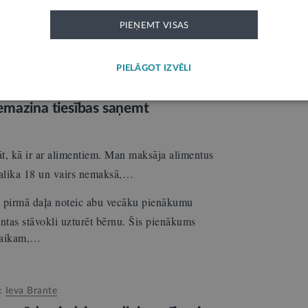
iktā kārtībā apliecināto aktu patiesīgumu nevar
PIEŅEMT VISAS
…
PIELĀGOT IZVĒLI
Edīte Brikmane
;
Ieva Brante
emazina tiesības saņemt
āt, kā ir ar alimentiem. Man maksāja alimentus
alika 18 un vairs nemaksā,…
 pirmā daļa noteic abu vecāku pienākumu
tas stāvokli uzturēt bērnu. Šis pienākums
 laikam,…
d:
Ieva Brante