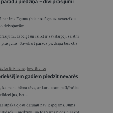
parādu piedziņa – divi prasījumi
ā par īres līguma (bija noslēgts uz nenoteiktu
u no dzīvojamām…
asījumi. Izbeigt un izlikt ir savstarpēji saistīti
s prasījums. Savukārt parāda piedziņa būs otrs
…
Edīte Brikmane
;
Ieva Brante
priekšējiem gadiem piedzīt nevarēs
a, ka mana bērna tēvs, ar kuru esam pašķīrušies
urlīdzekļus, bet…
 ar atpakaļejošu datumu nav iespējams. Jums
urlīdzekļu piedziņu, un tos varēs piedzīt, sākot