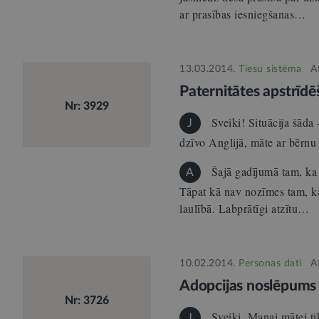
ar prasības iesniegšanas…
13.03.2014.
Tiesu sistēma
A
Paternitātes apstrīdē
Nr: 3929
Sveiki! Situācija šāda
J
dzīvo Anglijā, māte ar bērnu
Šajā gadījumā tam, ka
A
Tāpat kā nav nozīmes tam, ka 
laulībā. Labprātīgi atzītu…
10.02.2014.
Personas dati
A
Adopcijas noslēpums i
Nr: 3726
Sveiki. Manai mātei ti
J