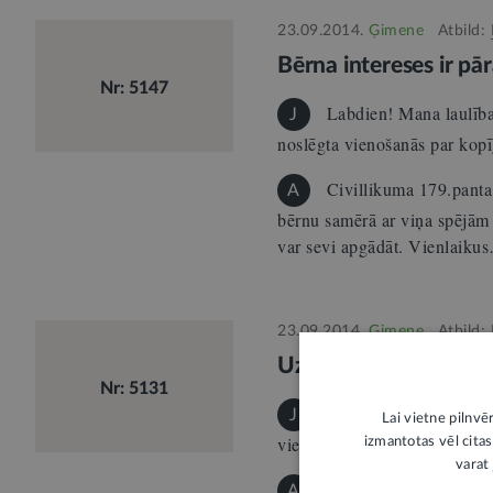
23.09.2014.
Ģimene
Atbild:
Bērna intereses ir pā
Nr: 5147
Labdien! Mana laulība 
J
noslēgta vienošanās par kop
Civillikuma 179.panta
A
bērnu samērā ar viņa spējām 
var sevi apgādāt. Vienlaiku
23.09.2014.
Ģimene
Atbild:
Uzturlīdzekļu parāda p
Nr: 5131
Labdien. Vēlētos pajaut
J
Lai vietne pilnvē
vienojāmies par uzturlīdze
izmantotas vēl citas
varat 
Civilprocesa likuma 1
A