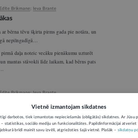
Edīte Brikmane
;
Ieva Brante
rākas
ar bērna tēvu šķirta pirms gada pie notāra, un
īgā nepilngadīgā…
 pirmā daļa noteic vecāku pienākumu uzturēt
un mantas stāvokli līdz laikam, kad bērns pats
s…
Edīte Brikmane
;
Ieva Brante
iedziņa, ja noslēgts notariāls akts
Vietnē izmantojam sīkdatnes
āt, laulība man ir šķirta pie notāra, kur
rtīgi darbotos, tiek izmantotas nepieciešamās (obligātās) sīkdatnes. Ar Jūsu p
kļu samaksu kopīgam bērnam,…
 – statistikas, sociālo mediju un funkcionalitātes. Papildinformācijai atveriet "
jebkurā brīdī mainīt savu izvēli, atgriežoties šajā vietnē. Plašāk –
sīkdatņu po
78.panta trešā daļa nosaka: „Zemesgrāmatu,