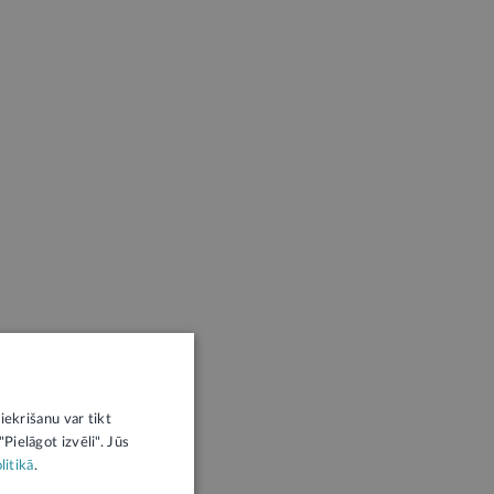
iekrišanu var tikt
Pielāgot izvēli". Jūs
litikā
.