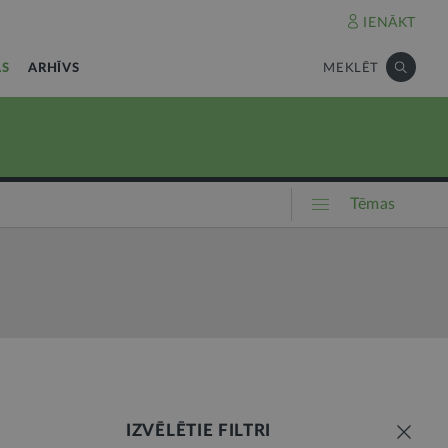
IENĀKT
AS
ARHĪVS
MEKLĒT
Tēmas
IZVĒLĒTIE FILTRI