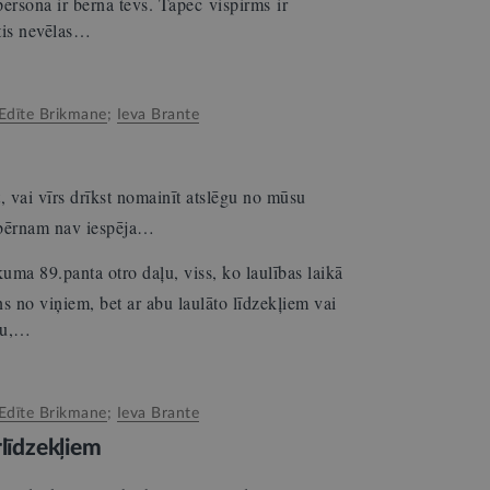
ersona ir bērna tēvs. Tāpēc vispirms ir
etis nevēlas…
Edīte Brikmane
;
Ieva Brante
, vai vīrs drīkst nomainīt atslēgu no mūsu
 bērnam nav iespēja…
uma 89.panta otro daļu, viss, ko laulības laikā
ens no viņiem, bet ar abu laulāto līdzekļiem vai
ību,…
Edīte Brikmane
;
Ieva Brante
rlīdzekļiem