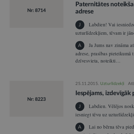
Paternitātes noteikša
Nr: 8714
adrese
Labdien! Vai iesniedzo
J
uzturlīdzekļiem, tēvam ir jā
Ja Jums nav zināma atb
A
adrese, prasības pieteikumā t
dzīvesvieta, noteikti…
25.11.2015.
Uzturlīdzekļi
At
Iespējams, izdevīgāk p
Nr: 8223
Labdien. Vēlējos noska
J
iesniegt tēvu uz uzturlīdzek
Lai no bērna tēva pied
A