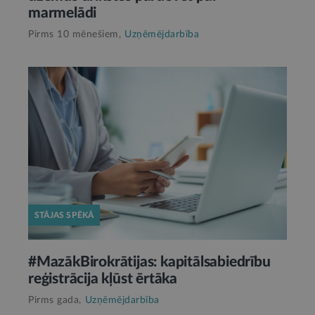
marmelādi
Pirms 10 mēnešiem,
Uzņēmējdarbība
STĀJAS SPĒKĀ
#MazākBirokrātijas: kapitālsabiedrību
reģistrācija kļūst ērtāka
Pirms gada,
Uzņēmējdarbība