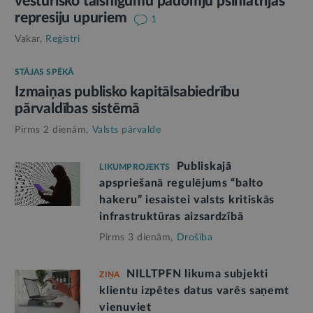
vēsturisko taisnīgumu padomju psihiatrijas
represiju upuriem
1
Vakar,
Reģistri
STĀJAS SPĒKĀ
Izmaiņas publisko kapitālsabiedrību
pārvaldības sistēmā
Pirms 2 dienām,
Valsts pārvalde
Publiskajā
LIKUMPROJEKTS
apspriešanā regulējums “balto
hakeru” iesaistei valsts kritiskās
infrastruktūras aizsardzībā
Pirms 3 dienām,
Drošība
NILLTPFN likuma subjekti
ZIŅA
klientu izpētes datus varēs saņemt
vienuviet