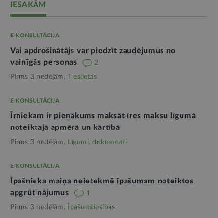
IESAKĀM
E-KONSULTĀCIJA
Vai apdrošinātājs var piedzīt zaudējumus no
vainīgās personas
2
Pirms 3 nedēļām,
Tieslietas
E-KONSULTĀCIJA
Īrniekam ir pienākums maksāt īres maksu līgumā
noteiktajā apmērā un kārtībā
Pirms 3 nedēļām,
Līgumi, dokumenti
E-KONSULTĀCIJA
Īpašnieka maiņa neietekmē īpašumam noteiktos
apgrūtinājumus
1
Pirms 3 nedēļām,
Īpašumtiesības