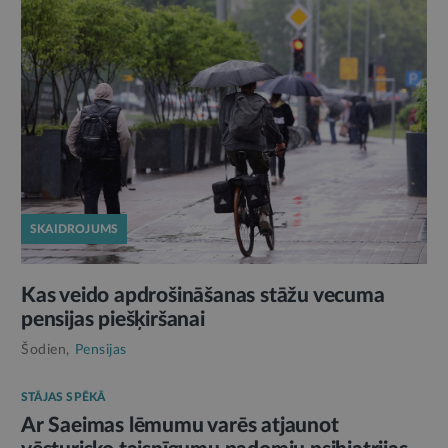
SKAIDROJUMS
Kas veido apdrošināšanas stāžu vecuma
pensijas piešķiršanai
Šodien,
Pensijas
STĀJAS SPĒKĀ
Ar Saeimas lēmumu varēs atjaunot