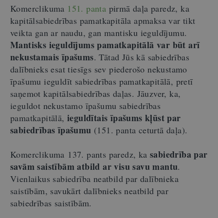
Komerclikuma
151. panta
pirmā daļa paredz, ka
kapitālsabiedrības pamatkapitāla apmaksa var tikt
veikta gan ar naudu, gan mantisku ieguldījumu.
Mantisks ieguldījums pamatkapitālā var būt arī
nekustamais īpašums
. Tātad Jūs kā sabiedrības
dalībnieks esat tiesīgs sev piederošo nekustamo
īpašumu ieguldīt sabiedrības pamatkapitālā, pretī
saņemot kapitālsabiedrības daļas. Jāuzver, ka,
ieguldot nekustamo īpašumu sabiedrības
ieguldītais īpašums kļūst par
pamatkapitālā,
sabiedrības īpašumu
(151. panta ceturtā daļa).
sabiedrība par
Komerclikuma 137. pants paredz, ka
savām saistībām atbild ar visu savu mantu
.
Vienlaikus sabiedrība neatbild par dalībnieka
saistībām, savukārt dalībnieks neatbild par
sabiedrības saistībām.