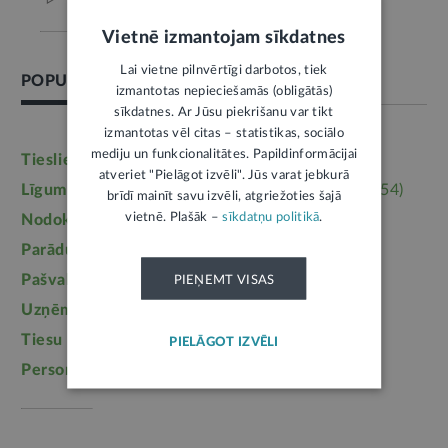
Vietnē izmantojam sīkdatnes
Lai vietne pilnvērtīgi darbotos, tiek
POPULĀRĀKĀS TĒMAS
izmantotas nepieciešamās (obligātās)
sīkdatnes. Ar Jūsu piekrišanu var tikt
izmantotas vēl citas – statistikas, sociālo
mediju un funkcionalitātes. Papildinformācijai
Tieslietas
(6246)
Darba tiesības
(5764)
atveriet "Pielāgot izvēli". Jūs varat jebkurā
Līgumi, dokumenti
(5364)
Īpašumtiesības
(3954)
brīdī mainīt savu izvēli, atgriežoties šajā
vietnē. Plašāk –
sīkdatņu politikā
.
Nodokļi
(3710)
Mājoklis
(3142)
Parādu piedziņa
(2558)
Labklājība
(2254)
Pašvaldības
(2217)
Uzturlīdzekļi
(1457)
PIEŅEMT VISAS
Uzņēmējdarbība
(1355)
Ģimene
(1241)
Tiesu sistēma
(1099)
Izglītība
(1095)
PIELĀGOT IZVĒLI
Personas dati
(1052)