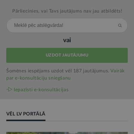
Pārliecinies, vai Tavs jautājums nav jau atbildēts!
vai
UZDOT JAUTĀJUMU
Šomēnes iespējams uzdot vēl 187 jautājumus.
Vairāk
par e‑konsultāciju sniegšanu
Iepazīsti e-konsultācijas
VĒL LV PORTĀLĀ