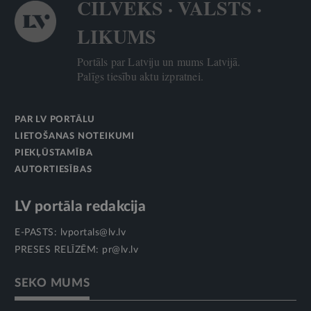
CILVĒKS · VALSTS ·
LIKUMS
Portāls par Latviju un mums Latvijā.
Palīgs tiesību aktu izpratnei.
PAR LV PORTĀLU
LIETOŠANAS NOTEIKUMI
PIEKĻŪSTAMĪBA
AUTORTIESĪBAS
LV portāla redakcija
E-PASTS:
lvportals@lv.lv
PRESES RELĪZĒM:
pr@lv.lv
SEKO MUMS