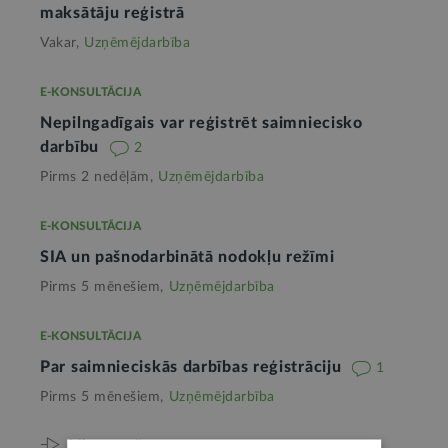
maksātāju reģistrā
Vakar,
Uzņēmējdarbība
E-KONSULTĀCIJA
Nepilngadīgais var reģistrēt saimniecisko
darbību
2
Pirms 2 nedēļām,
Uzņēmējdarbība
E-KONSULTĀCIJA
SIA un pašnodarbinātā nodokļu režīmi
Pirms 5 mēnešiem,
Uzņēmējdarbība
E-KONSULTĀCIJA
Par saimnieciskās darbības reģistrāciju
1
Pirms 5 mēnešiem,
Uzņēmējdarbība
Viss par šo tēmu