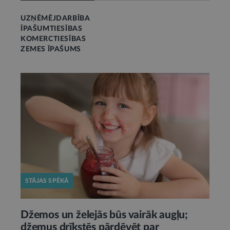
UZŅĒMĒJDARBĪBA
ĪPAŠUMTIESĪBAS
KOMERCTIESĪBAS
ZEMES ĪPAŠUMS
STĀJAS SPĒKĀ
Džemos un želejās būs vairāk augļu;
džemus drīkstēs pārdēvēt par