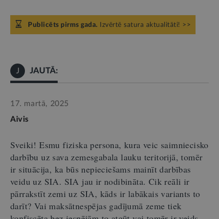
Publicēts pirms gada.
Izvērtē satura aktualitāti! >>
JAUTĀ:
J
17. martā, 2025
Aivis
Sveiki! Esmu fiziska persona, kura veic saimniecisko
darbību uz sava zemesgabala lauku teritorijā, tomēr
ir situācija, ka būs nepieciešams mainīt darbības
veidu uz SIA. SIA jau ir nodibināta. Cik reāli ir
pārrakstīt zemi uz SIA, kāds ir labākais variants to
darīt? Vai maksātnespējas gadījumā zeme tiek
konfiscēta bez iespējām to atgūt vai tomēr ir veids,