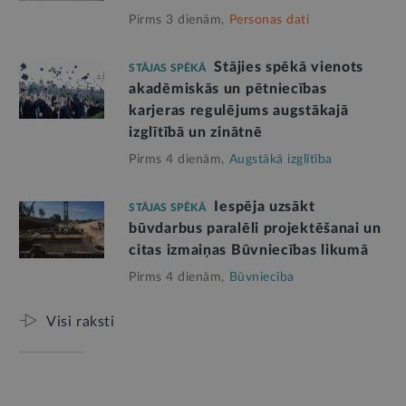
Pirms 3 dienām,
Personas dati
Stājies spēkā vienots
STĀJAS SPĒKĀ
akadēmiskās un pētniecības
karjeras regulējums augstākajā
izglītībā un zinātnē
Pirms 4 dienām,
Augstākā izglītība
Iespēja uzsākt
STĀJAS SPĒKĀ
būvdarbus paralēli projektēšanai un
citas izmaiņas Būvniecības likumā
Pirms 4 dienām,
Būvniecība
Visi raksti