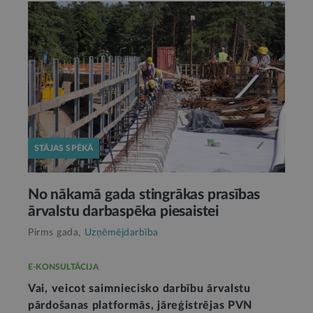
STĀJAS SPĒKĀ
No nākamā gada stingrākas prasības
ārvalstu darbaspēka piesaistei
Pirms gada,
Uzņēmējdarbība
E-KONSULTĀCIJA
Vai, veicot saimniecisko darbību ārvalstu
pārdošanas platformās, jāreģistrējas PVN