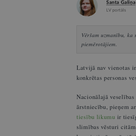
Santa Galiņa
LV portāls
Vēršam uzmanību, ka sn
piemērotājiem.
Latvijā nav vienotas i
konkrētas personas ve
Nacionālajā veselības 
ārstniecību, pieņem a
tiesību likumu
ir ties
slimības vēsturi citā