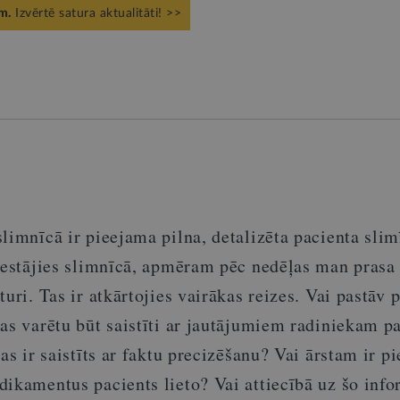
m.
Izvērtē satura aktualitāti! >>
limnīcā ir pieejama pilna, detalizēta pacienta slim
 iestājies slimnīcā, apmēram pēc nedēļas man prasa
turi. Tas ir atkārtojies vairākas reizes. Vai pastāv 
as varētu būt saistīti ar jautājumiem radiniekam p
tas ir saistīts ar faktu precizēšanu? Vai ārstam ir p
dikamentus pacients lieto? Vai attiecībā uz šo info