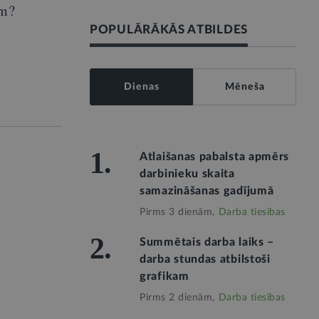
em?
POPULĀRĀKĀS ATBILDES
Dienas
Mēneša
1.
Atlaišanas pabalsta apmērs
darbinieku skaita
samazināšanas gadījumā
Pirms 3 dienām,
Darba tiesības
2.
Summētais darba laiks –
darba stundas atbilstoši
grafikam
Pirms 2 dienām,
Darba tiesības