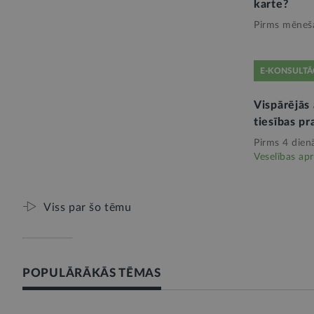
karte?
Pirms mēneš
E-KONSULTĀ
Vispārējās
tiesības pr
Pirms 4 dien
Veselības ap
Viss par šo tēmu
POPULĀRĀKĀS TĒMAS