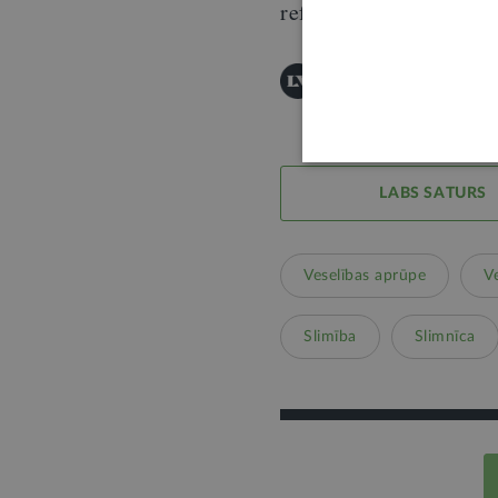
referente I. Vēvere.
© "LV portāla" saturu a
LABS SATURS
Veselības aprūpe
V
Slimība
Slimnīca