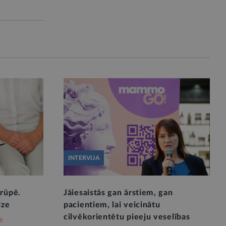
INTERVIJA
prūpē.
Jāiesaistās gan ārstiem, gan
dze
pacientiem, lai veicinātu
cilvēkorientētu pieeju veselības
e