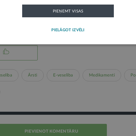
PIEŅEMT VISAS
izsargā autortiesības.
Jautājumu iesniegšanas noteikumi
PIELĀGOT IZVĒLI
eselība
Ārsti
E-veselība
Medikamenti
Pol
PIEVIENOT KOMENTĀRU