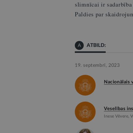
slimnīcai ir sadarbība
Paldies par skaidroju
ATBILD:
A
19. septembrī, 2023
Nacionālais 
Veselības in
Inese Vēvere, 