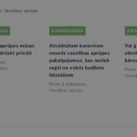
a,
Veselības aprūpe
CIJA
E-KONSULTĀCIJA
E-KO
 aprūpes māsas
Atvaļinātam karavīram
Vai ģ
aktizēt privāti
nesedz veselības aprūpes
attei
pakalpojumus, kas netiek
bērn
ām,
segti no valsts budžeta
rūpe
Pirms
līdzekļiem
Vesel
Pirms 2 mēnešiem,
Veselības aprūpe