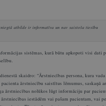
iegtā atbilde ir informatīva un nav saistoša tiesību
nformācijas sistēmas, kurā būtu apkopoti visi dati p
selību.
dienestā skaidro: “Ārstniecības persona, kura vada
r pacienta ārstniecību saistītus lēmumus, saskaņā a
īga ārstniecības nolūkos lūgt informāciju par pacien
m ārstniecības iestādēm vai pašam pacientam, vai pe