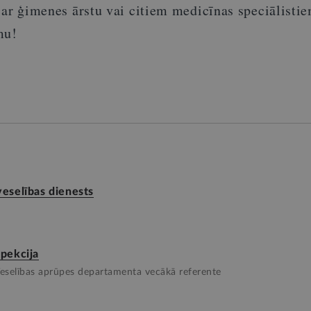
 ar ģimenes ārstu vai citiem medicīnas speciālisti
mu!
veselības dienests
spekcija
Veselības aprūpes departamenta vecākā referente