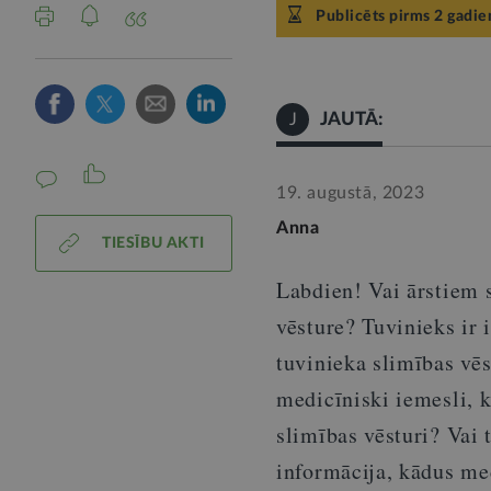
Publicēts pirms 2 gadie
JAUTĀ:
J
19. augustā, 2023
Anna
TIESĪBU AKTI
Labdien! Vai ārstiem s
vēsture? Tuvinieks ir
tuvinieka slimības vēs
medicīniski iemesli, k
slimības vēsturi? Vai 
informācija, kādus me