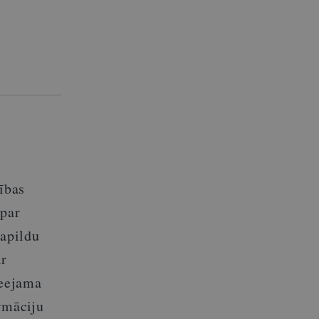
ības
 par
papildu
ar
ieejama
rmāciju