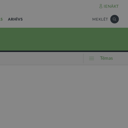
IENĀKT
AS
ARHĪVS
MEKLĒT
Tēmas