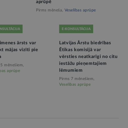
aprūpē
Pirms mēneša,
Veselības aprūpe
NSULTĀCIJA
E-KONSULTĀCIJA
imenes ārsts var
Latvijas Ārstu biedrības
kt mājas vizīti pie
Ētikas komisijā var
a
vērsties neatkarīgi no citu
iestāžu pieņemtajiem
 5 mēnešiem,
lēmumiem
ības aprūpe
Pirms 7 mēnešiem,
Veselības aprūpe