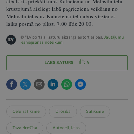
atbalstīts priekšlikums Kalnciema un Melnsila ielu
krustojumā aizliegt labā pagrieziena veikšanu no
Melnsila ielas uz Kalnciema ielu abos virzienos
laika posmā no plkst. 7.00 līdz 20.00.
© "LV portāla" saturu aizsargā autortiesības.
Jautājumu
iesniegšanas noteikumi
LABS SATURS
5
Ceļu satiksme
Drošība
Satiksme
Tava drošība
Autoceļi, ielas