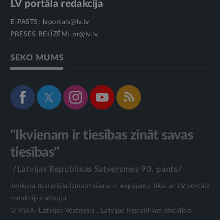
LV portāla redakcija
E-PASTS:
lvportals@lv.lv
PRESES RELĪZĒM:
pr@lv.lv
SEKO MUMS
"Ikvienam ir tiesības zināt savas
tiesības"
/Latvijas Republikas Satversmes 90. pants/
Jebkura materiāla izmantošana ir iespējama tikai ar LV portāla
redakcijas atļauju.
© VSIA "Latvijas Vēstnesis", Latvijas Republikas oficiālais