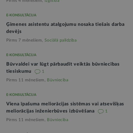
Pirms 4 mēnešiem,
Izglītība
E-KONSULTĀCIJA
Ģimenes asistentu atalgojumu nosaka tiešais darba
devējs
Pirms 7 mēnešiem,
Sociālā palīdzība
E-KONSULTĀCIJA
Būvvaldei var lūgt pārbaudīt veiktās būvniecības
tiesiskumu
1
Pirms 11 mēnešiem,
Būvniecība
E-KONSULTĀCIJA
Viena īpašuma meliorācijas sistēmas vai atsevišķas
meliorācijas inženierbūves izbūvēšana
1
Pirms 11 mēnešiem,
Būvniecība