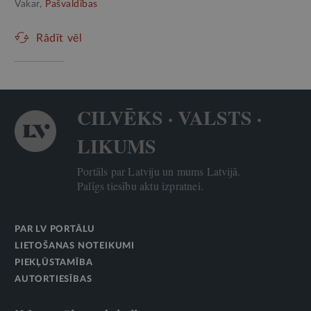
Vakar,
Pašvaldības
Rādīt vēl
CILVĒKS · VALSTS ·
LIKUMS
Portāls par Latviju un mums Latvijā.
Palīgs tiesību aktu izpratnei.
PAR LV PORTĀLU
LIETOŠANAS NOTEIKUMI
PIEKĻŪSTAMĪBA
AUTORTIESĪBAS