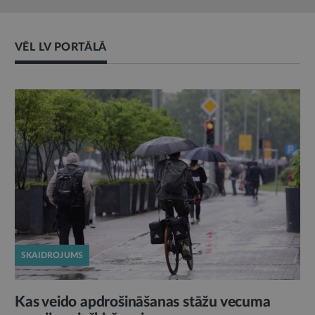
VĒL LV PORTĀLĀ
SKAIDROJUMS
Kas veido apdrošināšanas stāžu vecuma