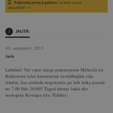
Publicēts pirms 6 gadiem.
Izvērtē satura
aktualitāti! >>
JAUTĀ:
J
03. septembrī, 2019
Juris
Labdien! Vai varat sniegt pamatojumu Melnsila un
Kalnciema ielas krustojumā uzstādītajām ceļa
zīmēm, kas aizliedz nogriezties pa labi laika posmā
no 7.00 līdz 20.00? Tagad dienas laikā tiks
noslogota Kristapa iela. Paldies!