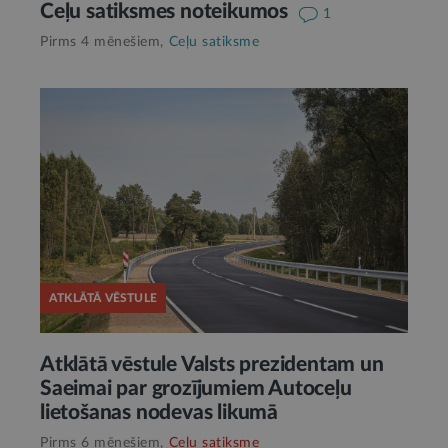
Ceļu satiksmes noteikumos
1
Pirms 4 mēnešiem,
Ceļu satiksme
ATKLĀTĀ VĒSTULE
Atklātā vēstule Valsts prezidentam un
Saeimai par grozījumiem Autoceļu
lietošanas nodevas likumā
Pirms 6 mēnešiem,
Ceļu satiksme