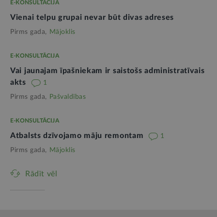
E-KONSULTĀCIJA
Vienai telpu grupai nevar būt divas adreses
Pirms gada,
Mājoklis
E-KONSULTĀCIJA
Vai jaunajam īpašniekam ir saistošs administratīvais
akts
1
Pirms gada,
Pašvaldības
E-KONSULTĀCIJA
Atbalsts dzīvojamo māju remontam
1
Pirms gada,
Mājoklis
Rādīt vēl