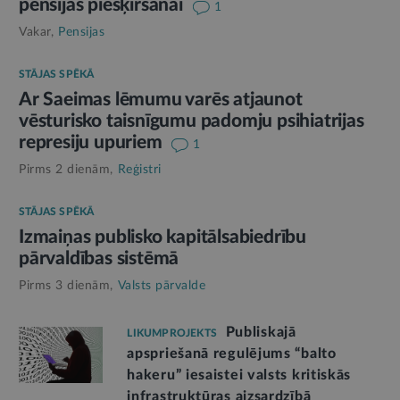
pensijas piešķiršanai
1
Vakar,
Pensijas
STĀJAS SPĒKĀ
Ar Saeimas lēmumu varēs atjaunot
vēsturisko taisnīgumu padomju psihiatrijas
represiju upuriem
1
Pirms 2 dienām,
Reģistri
STĀJAS SPĒKĀ
Izmaiņas publisko kapitālsabiedrību
pārvaldības sistēmā
Pirms 3 dienām,
Valsts pārvalde
Publiskajā
LIKUMPROJEKTS
apspriešanā regulējums “balto
hakeru” iesaistei valsts kritiskās
infrastruktūras aizsardzībā