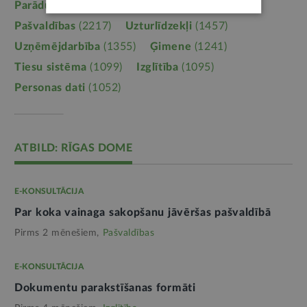
Parādu piedziņa
(2558)
Labklājība
(2254)
Pašvaldības
(2217)
Uzturlīdzekļi
(1457)
Uzņēmējdarbība
(1355)
Ģimene
(1241)
Tiesu sistēma
(1099)
Izglītība
(1095)
Personas dati
(1052)
ATBILD: RĪGAS DOME
E-KONSULTĀCIJA
Par koka vainaga sakopšanu jāvēršas pašvaldībā
Pirms 2 mēnešiem,
Pašvaldības
E-KONSULTĀCIJA
Dokumentu parakstīšanas formāti