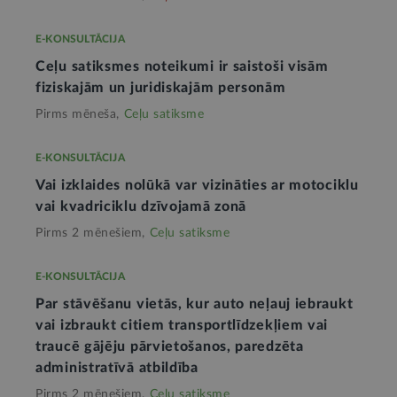
E-KONSULTĀCIJA
Ceļu satiksmes noteikumi ir saistoši visām
fiziskajām un juridiskajām personām
Pirms mēneša,
Ceļu satiksme
E-KONSULTĀCIJA
Vai izklaides nolūkā var vizināties ar motociklu
vai kvadriciklu dzīvojamā zonā
Pirms 2 mēnešiem,
Ceļu satiksme
E-KONSULTĀCIJA
Par stāvēšanu vietās, kur auto neļauj iebraukt
vai izbraukt citiem transportlīdzekļiem vai
traucē gājēju pārvietošanos, paredzēta
administratīvā atbildība
Pirms 2 mēnešiem,
Ceļu satiksme