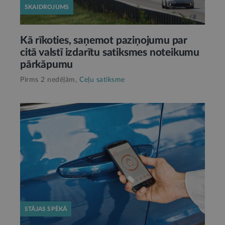
SKAIDROJUMS
Kā rīkoties, saņemot paziņojumu par
citā valstī izdarītu satiksmes noteikumu
pārkāpumu
Pirms 2 nedēļām,
Ceļu satiksme
STĀJAS SPĒKĀ