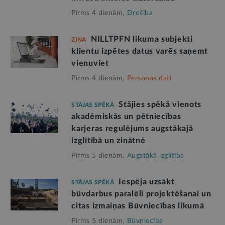
Pirms 4 dienām,
Drošība
NILLTPFN likuma subjekti
ZIŅA
klientu izpētes datus varēs saņemt
vienuviet
Pirms 4 dienām,
Personas dati
Stājies spēkā vienots
STĀJAS SPĒKĀ
akadēmiskās un pētniecības
karjeras regulējums augstākajā
izglītībā un zinātnē
Pirms 5 dienām,
Augstākā izglītība
Iespēja uzsākt
STĀJAS SPĒKĀ
būvdarbus paralēli projektēšanai un
citas izmaiņas Būvniecības likumā
Pirms 5 dienām,
Būvniecība