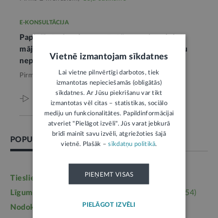
E-KONSULTĀCIJA
Paplašinātais atļauto stāvēšanas vietu loks
māju pagalmos neatceļ vispārējo pienākumu
Vietnē izmantojam sīkdatnes
nepārkāpt citus ceļu satiksmes noteikumus
Lai vietne pilnvērtīgi darbotos, tiek
Pirms 3 mēnešiem,
Ceļu satiksme
izmantotas nepieciešamās (obligātās)
sīkdatnes. Ar Jūsu piekrišanu var tikt
Viss par šo tēmu
izmantotas vēl citas – statistikas, sociālo
mediju un funkcionalitātes. Papildinformācijai
atveriet "Pielāgot izvēli". Jūs varat jebkurā
brīdī mainīt savu izvēli, atgriežoties šajā
POPULĀRĀKĀS TĒMAS
vietnē. Plašāk –
sīkdatņu politikā
.
PIEŅEMT VISAS
Tieslietas
(6246)
Darba tiesības
(5764)
Līgumi, dokumenti
(5364)
Īpašumtiesības
(3954)
PIELĀGOT IZVĒLI
Nodokļi
(3710)
Mājoklis
(3142)