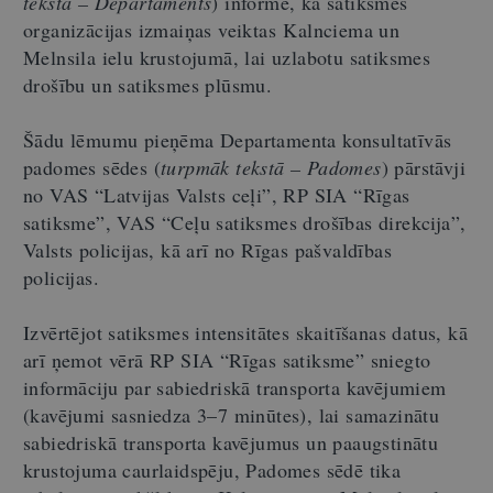
tekstā – Departaments
) informē, ka satiksmes
organizācijas izmaiņas veiktas Kalnciema un
Melnsila ielu krustojumā, lai uzlabotu satiksmes
drošību un satiksmes plūsmu.
Šādu lēmumu pieņēma Departamenta konsultatīvās
padomes sēdes (
turpmāk tekstā – Padomes
) pārstāvji
no VAS “Latvijas Valsts ceļi”, RP SIA “Rīgas
satiksme”, VAS “Ceļu satiksmes drošības direkcija”,
Valsts policijas, kā arī no Rīgas pašvaldības
policijas.
Izvērtējot satiksmes intensitātes skaitīšanas datus, kā
arī ņemot vērā RP SIA “Rīgas satiksme” sniegto
informāciju par sabiedriskā transporta kavējumiem
(kavējumi sasniedza 3–7 minūtes), lai samazinātu
sabiedriskā transporta kavējumus un paaugstinātu
krustojuma caurlaidspēju, Padomes sēdē tika