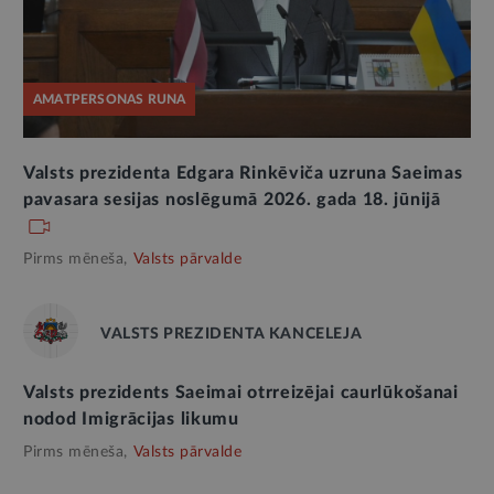
AMATPERSONAS RUNA
Valsts prezidenta Edgara Rinkēviča uzruna Saeimas
pavasara sesijas noslēgumā 2026. gada 18. jūnijā
Pirms mēneša,
Valsts pārvalde
VALSTS PREZIDENTA KANCELEJA
Valsts prezidents Saeimai otrreizējai caurlūkošanai
nodod Imigrācijas likumu
Pirms mēneša,
Valsts pārvalde