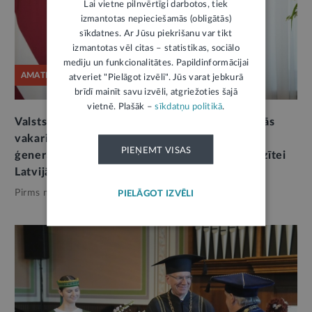
Lai vietne pilnvērtīgi darbotos, tiek
izmantotas nepieciešamās (obligātās)
sīkdatnes. Ar Jūsu piekrišanu var tikt
izmantotas vēl citas – statistikas, sociālo
mediju un funkcionalitātes. Papildinformācijai
AMATPERSONAS RUNA
atveriet "Pielāgot izvēli". Jūs varat jebkurā
brīdī mainīt savu izvēli, atgriežoties šajā
vietnē. Plašāk –
sīkdatņu politikā
.
Valsts prezidenta E. Rinkēviča uzruna oficiālajās
vakariņās par godu Austrālijas Savienības
PIEŅEMT VISAS
ģenerālgubernatores S. Mostinas oficiālajai vizītei
Latvijā
Pirms nedēļas,
Valsts pārvalde
PIELĀGOT IZVĒLI