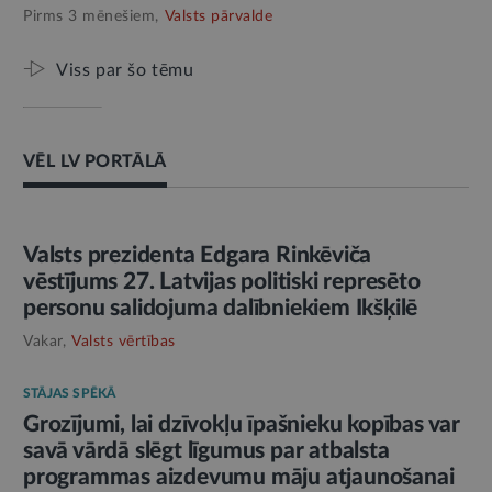
Pirms 3 mēnešiem,
Valsts pārvalde
Viss par šo tēmu
VĒL LV PORTĀLĀ
AMATPERSONAS RUNA
Valsts prezidenta Edgara Rinkēviča
vēstījums 27. Latvijas politiski represēto
personu salidojuma dalībniekiem Ikšķilē
Vakar,
Valsts vērtības
STĀJAS SPĒKĀ
Grozījumi, lai dzīvokļu īpašnieku kopības var
savā vārdā slēgt līgumus par atbalsta
programmas aizdevumu māju atjaunošanai