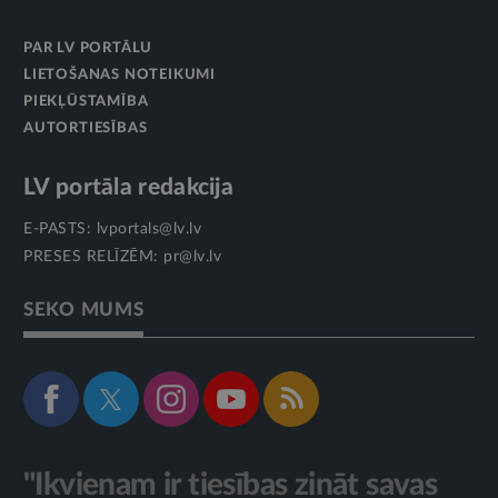
PAR LV PORTĀLU
LIETOŠANAS NOTEIKUMI
PIEKĻŪSTAMĪBA
AUTORTIESĪBAS
LV portāla redakcija
E-PASTS:
lvportals@lv.lv
PRESES RELĪZĒM:
pr@lv.lv
SEKO MUMS
"Ikvienam ir tiesības zināt savas