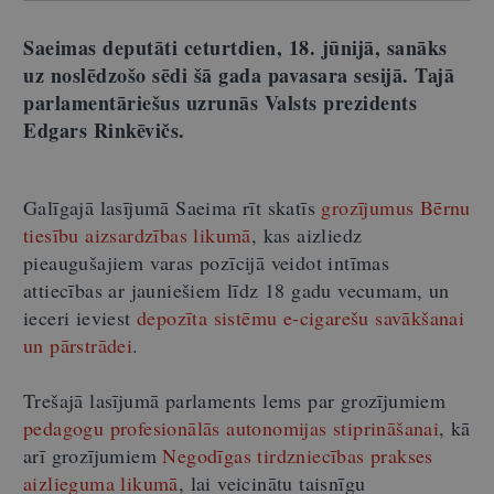
Saeimas deputāti ceturtdien, 18. jūnijā, sanāks
uz noslēdzošo sēdi šā gada pavasara sesijā. Tajā
parlamentāriešus uzrunās Valsts prezidents
Edgars Rinkēvičs.
Galīgajā lasījumā Saeima rīt skatīs
grozījumus Bērnu
tiesību aizsardzības likumā
, kas aizliedz
pieaugušajiem varas pozīcijā veidot intīmas
attiecības ar jauniešiem līdz 18 gadu vecumam, un
ieceri ieviest
depozīta sistēmu e-cigarešu savākšanai
un pārstrādei
.
Trešajā lasījumā parlaments lems par grozījumiem
pedagogu profesionālās autonomijas stiprināšanai
, kā
arī grozījumiem
Negodīgas tirdzniecības prakses
aizlieguma likumā
, lai veicinātu taisnīgu