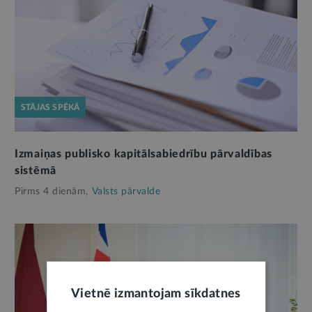
STĀJAS SPĒKĀ
Izmaiņas publisko kapitālsabiedrību pārvaldības
sistēmā
Pirms 4 dienām,
Valsts pārvalde
Vietnē izmantojam sīkdatnes