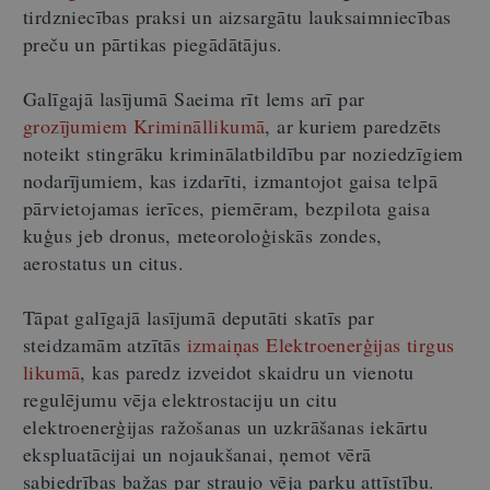
tirdzniecības praksi un aizsargātu lauksaimniecības
preču un pārtikas piegādātājus.
Galīgajā lasījumā Saeima rīt lems arī par
grozījumiem Krimināllikumā
, ar kuriem paredzēts
noteikt stingrāku kriminālatbildību par noziedzīgiem
nodarījumiem, kas izdarīti, izmantojot gaisa telpā
pārvietojamas ierīces, piemēram, bezpilota gaisa
kuģus jeb dronus, meteoroloģiskās zondes,
aerostatus un citus.
Tāpat galīgajā lasījumā deputāti skatīs par
steidzamām atzītās
izmaiņas Elektroenerģijas tirgus
likumā
, kas paredz izveidot skaidru un vienotu
regulējumu vēja elektrostaciju un citu
elektroenerģijas ražošanas un uzkrāšanas iekārtu
ekspluatācijai un nojaukšanai, ņemot vērā
sabiedrības bažas par straujo vēja parku attīstību.