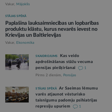
Vakar,
Mājoklis
STĀJAS SPĒKĀ
Paplašina lauksaimniecības un lopbarības
produktu klāstu, kurus nevarēs ievest no
Krievijas un Baltkrievijas
Vakar,
Ekonomika
Kas veido
SKAIDROJUMS
apdrošināšanas stāžu vecuma
pensijas piešķiršanai
1
Pirms 2 dienām,
Pensijas
Ar Saeimas lēmumu
STĀJAS SPĒKĀ
varēs atjaunot vēsturisko
taisnīgumu padomju psihiatrijas
represiju upuriem
1