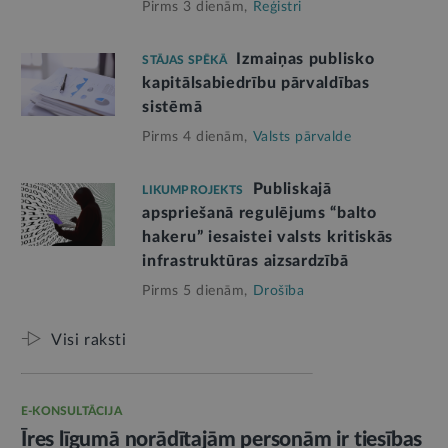
Pirms 3 dienām,
Reģistri
Izmaiņas publisko
STĀJAS SPĒKĀ
kapitālsabiedrību pārvaldības
sistēmā
Pirms 4 dienām,
Valsts pārvalde
Publiskajā
LIKUMPROJEKTS
apspriešanā regulējums “balto
hakeru” iesaistei valsts kritiskās
infrastruktūras aizsardzībā
Pirms 5 dienām,
Drošība
Visi raksti
E-KONSULTĀCIJA
Īres līgumā norādītajām personām ir tiesības