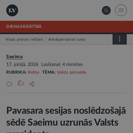
DIENASKĀRTĪBĀ
Visas preses relīzes
Amatpersonas runa
Atklātā vēstule
Relīze
Saeima
17. jūnijā, 2026
Lasīšanai: 4 minūtes
RUBRIKA:
Relīze
TĒMA:
Valsts pārvalde
Pavasara sesijas noslēdzošajā
sēdē Saeimu uzrunās Valsts