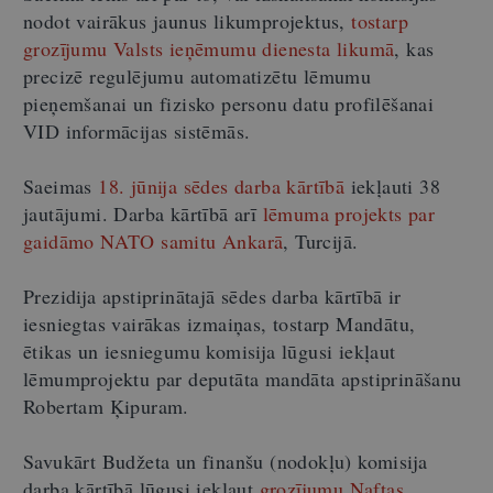
nodot vairākus jaunus likumprojektus,
tostarp
grozījumu Valsts ieņēmumu dienesta likumā
, kas
precizē regulējumu automatizētu lēmumu
pieņemšanai un fizisko personu datu profilēšanai
VID informācijas sistēmās.
Saeimas
18. jūnija sēdes darba kārtībā
iekļauti 38
jautājumi. Darba kārtībā arī
lēmuma projekts par
gaidāmo NATO samitu Ankarā
, Turcijā.
Prezidija apstiprinātajā sēdes darba kārtībā ir
iesniegtas vairākas izmaiņas, tostarp Mandātu,
ētikas un iesniegumu komisija lūgusi iekļaut
lēmumprojektu par deputāta mandāta apstiprināšanu
Robertam Ķipuram.
Savukārt Budžeta un finanšu (nodokļu) komisija
darba kārtībā lūgusi iekļaut
grozījumu Naftas