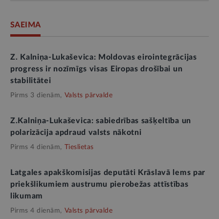
SAEIMA
Z. Kalniņa-Lukaševica: Moldovas eirointegrācijas
progress ir nozīmīgs visas Eiropas drošībai un
stabilitātei
Pirms 3 dienām,
Valsts pārvalde
Z.Kalniņa-Lukaševica: sabiedrības sašķeltība un
polarizācija apdraud valsts nākotni
Pirms 4 dienām,
Tieslietas
Latgales apakškomisijas deputāti Krāslavā lems par
priekšlikumiem austrumu pierobežas attīstības
likumam
Pirms 4 dienām,
Valsts pārvalde