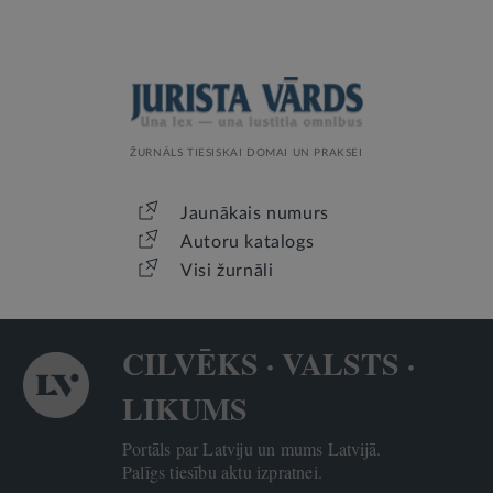
ŽURNĀLS TIESISKAI DOMAI UN PRAKSEI
Jaunākais numurs
Autoru katalogs
Visi žurnāli
CILVĒKS · VALSTS ·
LIKUMS
Portāls par Latviju un mums Latvijā.
Palīgs tiesību aktu izpratnei.