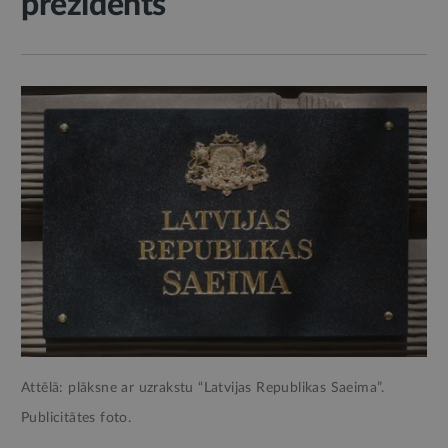
prezidents
Attēlā: plāksne ar uzrakstu “Latvijas Republikas Saeima”.
Publicitātes foto.