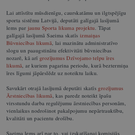
Lai attīstītu mūsdienīgu, caurskatāmu un ilgtspējīgu
sporta sistēmu Latvijā, deputāti galīgajā lasījumā
lems par
jaunu Sporta likuma projektu
. Tāpat
galīgajā lasījumā Saeima skatīs
izmaiņas
Būvniecības likumā
, lai mazinātu administratīvo
slogu un paaugstinātu efektivitāti būvniecības
nozarē, kā arī
grozījumus Dzīvojamo telpu īres
likumā
, ar kuriem pagarina periodu, kurā beztermiņa
īres līgumi jāpārslēdz uz noteiktu laiku.
Savukārt otrajā lasījumā deputāti skatīs
grozījumus
Ārstniecības likumā
, kas paredz noteikt īpašu
virsstundu darba regulējumu ārstniecības personām,
vienlaikus nodrošinot pakalpojumu nepārtrauktību,
kvalitāti un pacientu drošību.
Saeima lems arī par to, vai izskatīšanai komisijās