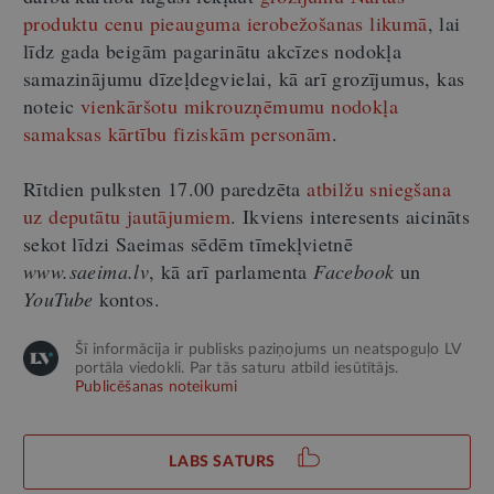
produktu cenu pieauguma ierobežošanas likumā
, lai
līdz gada beigām pagarinātu akcīzes nodokļa
samazinājumu dīzeļdegvielai, kā arī grozījumus, kas
noteic
vienkāršotu mikrouzņēmumu nodokļa
samaksas kārtību fiziskām personām
.
Rītdien pulksten 17.00 paredzēta
atbilžu sniegšana
uz deputātu jautājumiem
. Ikviens interesents aicināts
sekot līdzi Saeimas sēdēm tīmekļvietnē
www.saeima.lv
, kā arī parlamenta
Facebook
un
YouTube
kontos.
Šī informācija ir publisks paziņojums un neatspoguļo LV
portāla viedokli. Par tās saturu atbild iesūtītājs.
Publicēšanas noteikumi
LABS SATURS