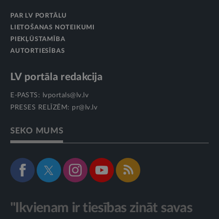
PAR LV PORTĀLU
LIETOŠANAS NOTEIKUMI
PIEKĻŪSTAMĪBA
AUTORTIESĪBAS
LV portāla redakcija
E-PASTS:
lvportals@lv.lv
PRESES RELĪZĒM:
pr@lv.lv
SEKO MUMS
"Ikvienam ir tiesības zināt savas