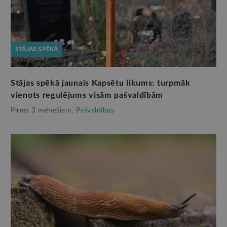
STĀJAS SPĒKĀ
Stājas spēkā jaunais Kapsētu likums: turpmāk
vienots regulējums visām pašvaldībām
Pirms 3 mēnešiem,
Pašvaldības