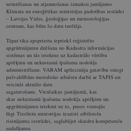
uzturēšanas un atjaunošanas izmaksu jautājums
Klimata un enerģētikas ministrijas padotības iestādei
– Latvijas Vides, ģeoloģijas un meteoroloģijas
centram, kas būtu šo datu turētājs.
Tāpat tika apspriesta iepriekš reģistrēto
apgrūtinājumu dzēšana no Kadastra informācijas
sistēmas un tās ietekme uz kadastrālo vērtību
aprēķinu un nekustamā īpašuma nodokļa
administrēšanu. VARAM apliecināja gatavību sniegt
pašvaldībām metodisko atbalstu darbā ar TAPIS un
veicināt aktuālo datu
sagatavošanu. Vienlaikus jautājumā, kas
skar nekustamā īpašuma nodokļa aprēķinu un
apgrūtinājumu ietekmi uz to, puses vienojās
lūgt Tieslietu ministrijas iesaisti atbilstoša
risinājuma izstrādei, saglabājot skaidru kompetenču
sadalījumu.