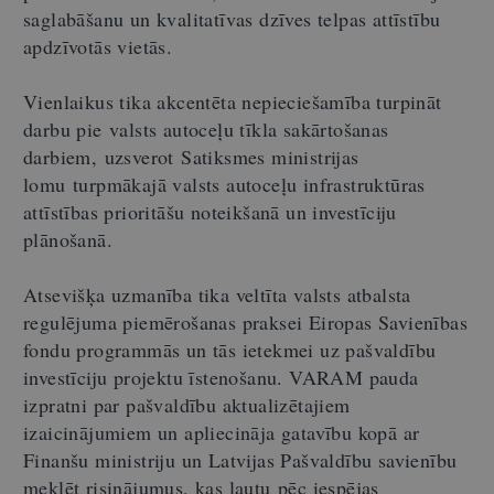
saglabāšanu un kvalitatīvas dzīves telpas attīstību
apdzīvotās vietās.
Vienlaikus tika akcentēta nepieciešamība turpināt
darbu pie valsts autoceļu tīkla sakārtošanas
darbiem, uzsverot Satiksmes ministrijas
lomu turpmākajā valsts autoceļu infrastruktūras
attīstības prioritāšu noteikšanā un investīciju
plānošanā.
Atsevišķa uzmanība tika veltīta valsts atbalsta
regulējuma piemērošanas praksei Eiropas Savienības
fondu programmās un tās ietekmei uz pašvaldību
investīciju projektu īstenošanu. VARAM pauda
izpratni par pašvaldību aktualizētajiem
izaicinājumiem un apliecināja gatavību kopā ar
Finanšu ministriju un Latvijas Pašvaldību savienību
meklēt risinājumus, kas ļautu pēc iespējas