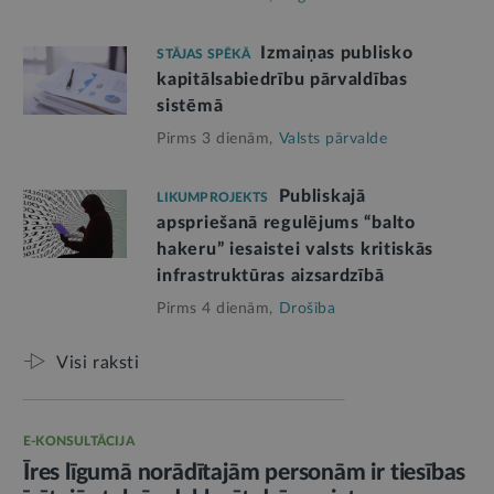
Izmaiņas publisko
STĀJAS SPĒKĀ
kapitālsabiedrību pārvaldības
sistēmā
Pirms 3 dienām,
Valsts pārvalde
Publiskajā
LIKUMPROJEKTS
apspriešanā regulējums “balto
hakeru” iesaistei valsts kritiskās
infrastruktūras aizsardzībā
Pirms 4 dienām,
Drošība
Visi raksti
E-KONSULTĀCIJA
Īres līgumā norādītajām personām ir tiesības