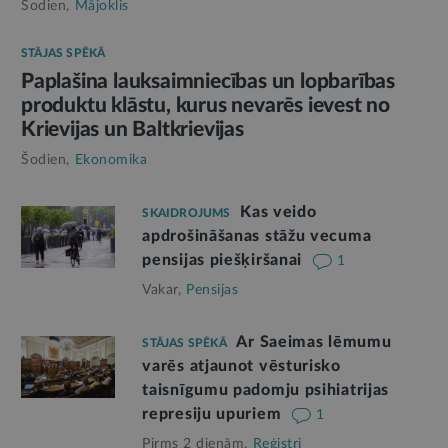
Šodien,
Mājoklis
STĀJAS SPĒKĀ
Paplašina lauksaimniecības un lopbarības
produktu klāstu, kurus nevarēs ievest no
Krievijas un Baltkrievijas
Šodien,
Ekonomika
Kas veido
SKAIDROJUMS
apdrošināšanas stāžu vecuma
pensijas piešķiršanai
1
Vakar,
Pensijas
Ar Saeimas lēmumu
STĀJAS SPĒKĀ
varēs atjaunot vēsturisko
taisnīgumu padomju psihiatrijas
represiju upuriem
1
Pirms 2 dienām,
Reģistri