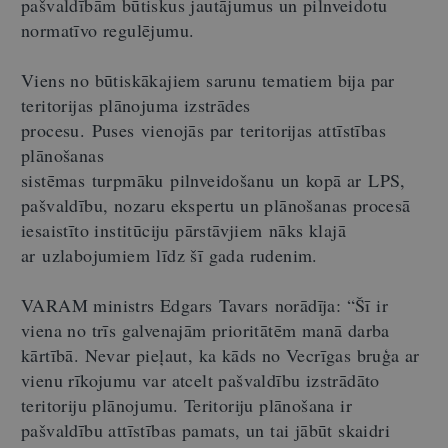
pašvaldībām būtiskus jautājumus un pilnveidotu
normatīvo regulējumu.
Viens no būtiskākajiem sarunu tematiem bija par
teritorijas plānojuma izstrādes
procesu. Puses vienojās par teritorijas attīstības
plānošanas
sistēmas turpmāku pilnveidošanu un kopā ar LPS,
pašvaldību, nozaru ekspertu un plānošanas procesā
iesaistīto institūciju pārstāvjiem nāks klajā
ar uzlabojumiem līdz šī gada rudenim.
VARAM ministrs Edgars Tavars norādīja: “Šī ir
viena no trīs galvenajām prioritātēm manā darba
kārtībā. Nevar pieļaut, ka kāds no Vecrīgas bruģa ar
vienu rīkojumu var atcelt pašvaldību izstrādāto
teritoriju plānojumu. Teritoriju plānošana ir
pašvaldību attīstības pamats, un tai jābūt skaidri