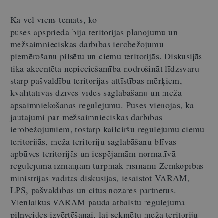
Kā vēl viens temats, ko
puses apsprieda bija teritorijas plānojumu un
mežsaimnieciskās darbības ierobežojumu
piemērošanu pilsētu un ciemu teritorijās. Diskusijās
tika akcentēta nepieciešamība nodrošināt līdzsvaru
starp pašvaldību teritorijas attīstības mērķiem,
kvalitatīvas dzīves vides saglabāšanu un meža
apsaimniekošanas regulējumu. Puses vienojās, ka
jautājumi par mežsaimnieciskās darbības
ierobežojumiem, tostarp kailciršu regulējumu ciemu
teritorijās, meža teritoriju saglabāšanu blīvas
apbūves teritorijās un iespējamām normatīvā
regulējuma izmaiņām turpmāk risināmi Zemkopības
ministrijas vadītās diskusijās, iesaistot VARAM,
LPS, pašvaldības un citus nozares partnerus.
Vienlaikus VARAM pauda atbalstu regulējuma
pilnveides izvērtēšanai, lai sekmētu meža teritoriju