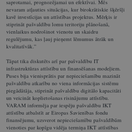
saprotamai, prognozējamai un efektīvai. Mēs
nevaram atļauties situācijas, kur birokrātiskie šķēršļi
kavē investīcijas un attīstības projektus. Mērķis ir
stiprināt pašvaldību lomu teritoriju plānošanā,
vienlaikus nodrošinot vienotu un skaidru
regulējumu, kas ļauj pieņemt lēmumus ātrāk un
kvalitatīvāk.”
Tāpat tika diskutēts arī par pašvaldību IT
infrastruktūras attīstību un finansēšanas modeļiem.
Puses bija vienisprātis par nepieciešamību mazināt
pašvaldību atkarību no viena informācijas sistēmu
piegādātāja, stiprināt pašvaldību digitālo kapacitāti
un veicināt koplietošanas risinājumu attīstību.
VARAM informēja par iespēju pašvaldību IKT
attīstību atbalstīt ar Eiropas Savienības fondu
finansējumu, uzsverot nepieciešamību pašvaldībām
vienoties par kopīgu vidēja termiņa IKT attīstības