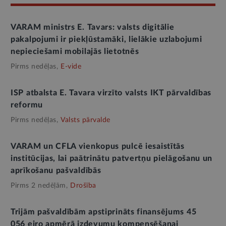
VARAM ministrs E. Tavars: valsts digitālie
pakalpojumi ir piekļūstamāki, lielākie uzlabojumi
nepieciešami mobilajās lietotnēs
Pirms nedēļas,
E-vide
ISP atbalsta E. Tavara virzīto valsts IKT pārvaldības
reformu
Pirms nedēļas,
Valsts pārvalde
VARAM un CFLA vienkopus pulcē iesaistītās
institūcijas, lai paātrinātu patvertņu pielāgošanu un
aprīkošanu pašvaldībās
Pirms 2 nedēļām,
Drošība
Trijām pašvaldībām apstiprināts finansējums 45
056 eiro apmērā izdevumu kompensēšanai