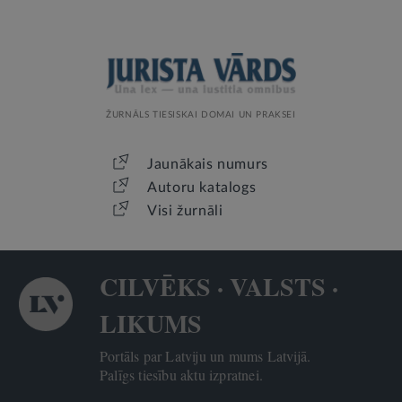
ŽURNĀLS TIESISKAI DOMAI UN PRAKSEI
Jaunākais numurs
Autoru katalogs
Visi žurnāli
CILVĒKS · VALSTS ·
LIKUMS
Portāls par Latviju un mums Latvijā.
Palīgs tiesību aktu izpratnei.