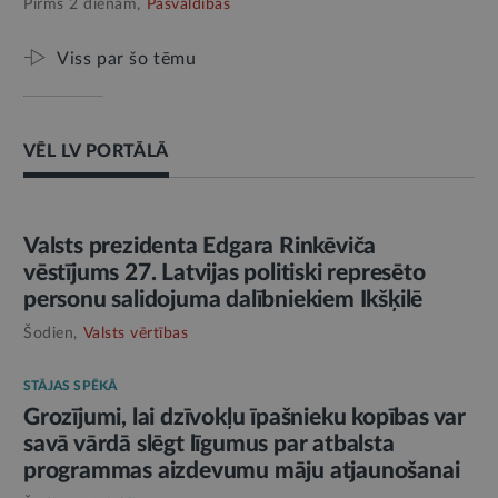
Pirms 2 dienām,
Pašvaldības
Viss par šo tēmu
VĒL LV PORTĀLĀ
AMATPERSONAS RUNA
Valsts prezidenta Edgara Rinkēviča
vēstījums 27. Latvijas politiski represēto
personu salidojuma dalībniekiem Ikšķilē
Šodien,
Valsts vērtības
STĀJAS SPĒKĀ
Grozījumi, lai dzīvokļu īpašnieku kopības var
savā vārdā slēgt līgumus par atbalsta
programmas aizdevumu māju atjaunošanai