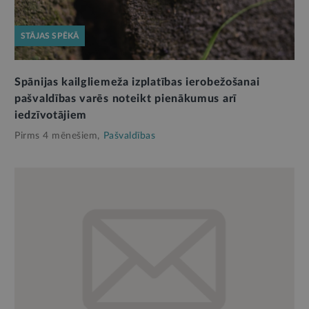
STĀJAS SPĒKĀ
Spānijas kailgliemeža izplatības ierobežošanai
pašvaldības varēs noteikt pienākumus arī
iedzīvotājiem
Pirms 4 mēnešiem,
Pašvaldības