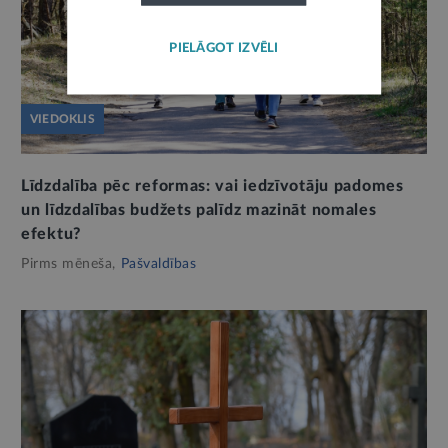
PIELĀGOT IZVĒLI
VIEDOKLIS
Līdzdalība pēc reformas: vai iedzīvotāju padomes
un līdzdalības budžets palīdz mazināt nomales
efektu?
Pirms mēneša,
Pašvaldības