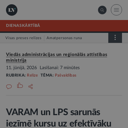
DIENASKĀRTĪBĀ
Visas preses relīzes
Amatpersonas runa
Atklātā vēstule
Relīze
Viedās administrācijas un reģionālās attīstības
ministrija
11. jūnijā, 2026
Lasīšanai: 7 minūtes
RUBRIKA:
Relīze
TĒMA:
Pašvaldības
VARAM un LPS sarunās
iezīmē kursu uz efektīvāku