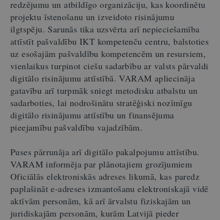
redzējumu un atbildīgo organizāciju, kas koordinētu
projektu īstenošanu un izveidoto risinājumu
ilgtspēju. Sarunās tika uzsvērta arī nepieciešamība
attīstīt pašvaldību IKT kompetenču centru, balstoties
uz esošajām pašvaldību kompetencēm un resursiem,
vienlaikus turpinot ciešu sadarbību ar valsts pārvaldi
digitālo risinājumu attīstībā. VARAM apliecināja
gatavību arī turpmāk sniegt metodisku atbalstu un
sadarboties, lai nodrošinātu stratēģiski nozīmīgu
digitālo risinājumu attīstību un finansējuma
pieejamību pašvaldību vajadzībām.
Puses pārrunāja arī digitālo pakalpojumu attīstību.
VARAM informēja par plānotajiem grozījumiem
Oficiālās elektroniskās adreses likumā, kas paredz
paplašināt e-adreses izmantošanu elektroniskajā vidē
aktīvām personām, kā arī ārvalstu fiziskajām un
juridiskajām personām, kurām Latvijā pieder