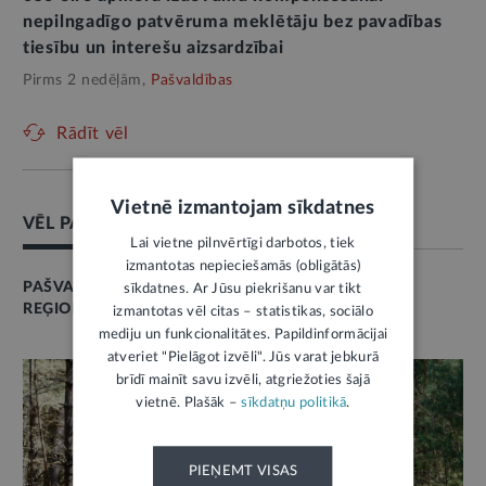
nepilngadīgo patvēruma meklētāju bez pavadības
tiesību un interešu aizsardzībai
Pirms 2 nedēļām,
Pašvaldības
Rādīt vēl
Vietnē izmantojam sīkdatnes
VĒL PAR ŠO TĒMU
Lai vietne pilnvērtīgi darbotos, tiek
izmantotas nepieciešamās (obligātās)
PAŠVALDĪBAS
sīkdatnes. Ar Jūsu piekrišanu var tikt
REĢIONU ATTĪSTĪBA
izmantotas vēl citas – statistikas, sociālo
mediju un funkcionalitātes. Papildinformācijai
atveriet "Pielāgot izvēli". Jūs varat jebkurā
brīdī mainīt savu izvēli, atgriežoties šajā
vietnē. Plašāk –
sīkdatņu politikā
.
PIEŅEMT VISAS