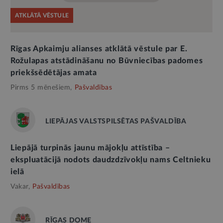
ATKLĀTĀ VĒSTULE
Rīgas Apkaimju alianses atklātā vēstule par E.
Rožulapas atstādināšanu no Būvniecības padomes
priekšsēdētājas amata
Pirms 5 mēnešiem,
Pašvaldības
LIEPĀJAS VALSTSPILSĒTAS PAŠVALDĪBA
Liepājā turpinās jaunu mājokļu attīstība –
ekspluatācijā nodots daudzdzīvokļu nams Celtnieku
ielā
Vakar,
Pašvaldības
RĪGAS DOME