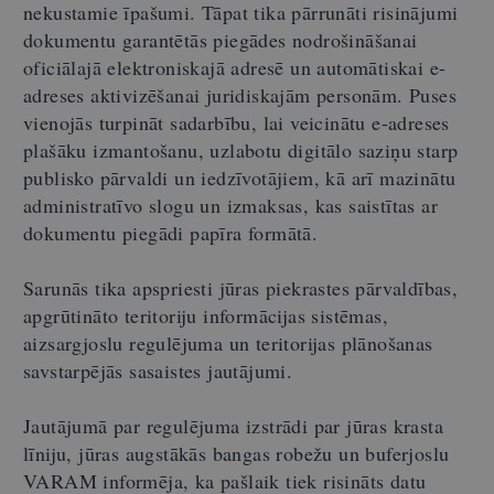
nekustamie īpašumi. Tāpat tika pārrunāti risinājumi
dokumentu garantētās piegādes nodrošināšanai
oficiālajā elektroniskajā adresē un automātiskai e-
adreses aktivizēšanai juridiskajām personām. Puses
vienojās turpināt sadarbību, lai veicinātu e-adreses
plašāku izmantošanu, uzlabotu digitālo saziņu starp
publisko pārvaldi un iedzīvotājiem, kā arī mazinātu
administratīvo slogu un izmaksas, kas saistītas ar
dokumentu piegādi papīra formātā.
Sarunās tika apspriesti jūras piekrastes pārvaldības,
apgrūtināto teritoriju informācijas sistēmas,
aizsargjoslu regulējuma un teritorijas plānošanas
savstarpējās sasaistes jautājumi.
Jautājumā par regulējuma izstrādi par jūras krasta
līniju, jūras augstākās bangas robežu un buferjoslu
VARAM informēja, ka pašlaik tiek risināts datu