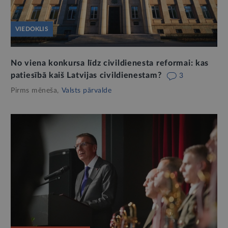
VIEDOKLIS
No viena konkursa līdz civildienesta reformai: kas
patiesībā kaiš Latvijas civildienestam?
3
Pirms mēneša,
Valsts pārvalde