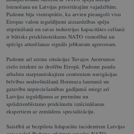
īstenošanu un Latvijas prioritārajām vajadzībām.
Padome bija vienisprātis, ka arvien pieaugoši visu
Eiropas valstu ieguldījumi aizsardzības spēju
stiprināšanā un savas industrijas kapacitātes celšanā
ir būtisks priekšnoteikums NATO vienotībai un
spēcīgs atturēšanas signāls jebkuram agresoram.
Padome arī atzina situācijas Tuvajos Austrumos
ciešo ietekmi uz drošību Eiropā. Padome pauda
atbalstu starptautiskajiem centieniem navigācijas
brīvības nodrošināšanā Hormuza šaurumā un
gatavību nepieciešamības gadījumā sniegt arī
Latvijas ieguldījumu ar pretmīnu un
sprādzienbīstamo priekšmetu iznīcināšanas
ekspertiem ar zemūdens specializāciju.
Saistībā ar bezpilota lidaparātu incidentiem Latvijas
gaisa telpā Padome atkārtoti uzsvēra NATO