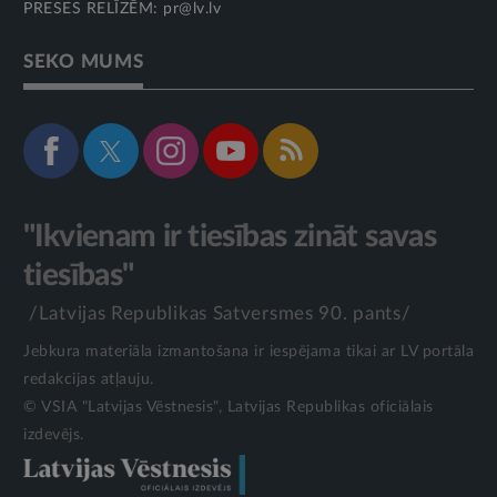
PRESES RELĪZĒM:
pr@lv.lv
SEKO MUMS
"Ikvienam ir tiesības zināt savas
tiesības"
/Latvijas Republikas Satversmes 90. pants/
Jebkura materiāla izmantošana ir iespējama tikai ar LV portāla
redakcijas atļauju.
© VSIA "Latvijas Vēstnesis", Latvijas Republikas oficiālais
izdevējs.