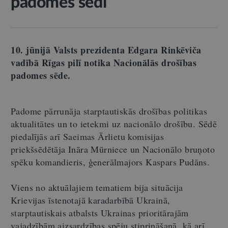
padomes sēdi
10. jūnijā Valsts prezidenta Edgara Rinkēviča
vadībā Rīgas pilī notika Nacionālās drošības
padomes sēde.
Padome pārrunāja starptautiskās drošības politikas
aktualitātes un to ietekmi uz nacionālo drošību. Sēdē
piedalījās arī Saeimas Ārlietu komisijas
priekšsēdētāja Ināra Mūrniece un Nacionālo bruņoto
spēku komandieris, ģenerālmajors Kaspars Pudāns.
Viens no aktuālajiem tematiem bija situācija
Krievijas īstenotajā karadarbībā Ukrainā,
starptautiskais atbalsts Ukrainas prioritārajām
vajadzībām aizsardzības spēju stiprināšanā, kā arī