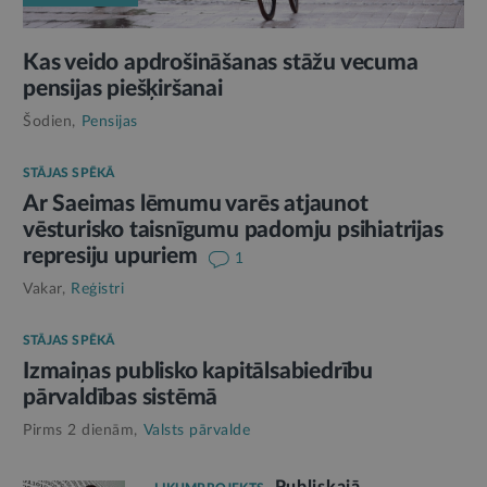
Kas veido apdrošināšanas stāžu vecuma
pensijas piešķiršanai
Šodien,
Pensijas
STĀJAS SPĒKĀ
Ar Saeimas lēmumu varēs atjaunot
vēsturisko taisnīgumu padomju psihiatrijas
represiju upuriem
1
Vakar,
Reģistri
STĀJAS SPĒKĀ
Izmaiņas publisko kapitālsabiedrību
pārvaldības sistēmā
Pirms 2 dienām,
Valsts pārvalde