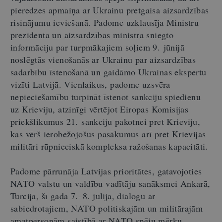
pieredzes apmaiņa ar Ukrainu pretgaisa aizsardzības
risinājumu ieviešanā. Padome uzklausīja Ministru
prezidenta un aizsardzības ministra sniegto
informāciju par turpmākajiem soļiem 9. jūnijā
noslēgtās vienošanās ar Ukrainu par aizsardzības
sadarbību īstenošanā un gaidāmo Ukrainas ekspertu
vizīti Latvijā. Vienlaikus, padome uzsvēra
nepieciešamību turpināt īstenot sankciju spiedienu
uz Krieviju, atzinīgi vērtējot Eiropas Komisijas
priekšlikumus 21. sankciju pakotnei pret Krieviju,
kas vērš ierobežojošus pasākumus arī pret Krievijas
militāri rūpnieciskā kompleksa ražošanas kapacitāti.
Padome pārrunāja Latvijas prioritātes, gatavojoties
NATO valstu un valdību vadītāju sanāksmei Ankarā,
Turcijā, šī gada 7.
–
8. jūlijā, dialogu ar
sabiedrotajiem, NATO politiskajām un militārajām
amatpersonām saistībā ar NATO spēju mērķu