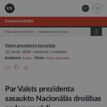
DIENASKĀRTĪBĀ
Visas preses relīzes
Amatpersonas runa
Atklātā vēstule
Relīze
Valsts prezidenta kanceleja
10. jūnijā, 2026
Lasīšanai: 3 minūtes
RUBRIKA:
Relīze
TĒMA:
Valsts pārvalde
Par Valsts prezidenta
sasaukto Nacionālās drošības