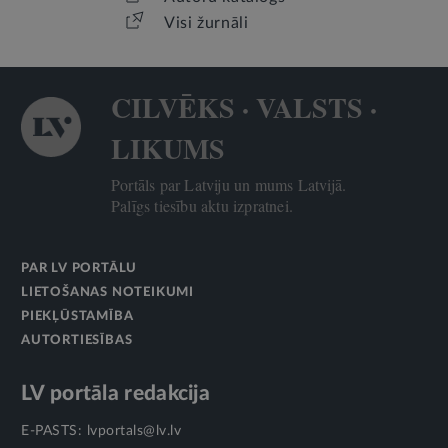
Visi žurnāli
CILVĒKS · VALSTS ·
LIKUMS
Portāls par Latviju un mums Latvijā.
Palīgs tiesību aktu izpratnei.
PAR LV PORTĀLU
LIETOŠANAS NOTEIKUMI
PIEKĻŪSTAMĪBA
AUTORTIESĪBAS
LV portāla redakcija
E-PASTS:
lvportals@lv.lv