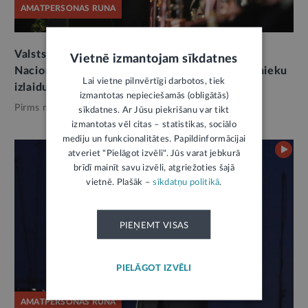
AMATPERSONAS RUNA
Valsts prezidenta E. Rinkēviča uzruna Latvijas
Vietnē izmantojam sīkdatnes
Nacionālās aizsardzības akadēmijas jauno virsnieku
Lai vietne pilnvērtīgi darbotos, tiek
izlaiduma ceremonijā
izmantotas nepieciešamās (obligātās)
Pirms mēneša,
Valsts pārvalde
sīkdatnes. Ar Jūsu piekrišanu var tikt
izmantotas vēl citas – statistikas, sociālo
mediju un funkcionalitātes. Papildinformācijai
atveriet "Pielāgot izvēli". Jūs varat jebkurā
brīdī mainīt savu izvēli, atgriežoties šajā
vietnē. Plašāk –
sīkdatņu politikā
.
PIEŅEMT VISAS
PIELĀGOT IZVĒLI
AMATPERSONAS RUNA