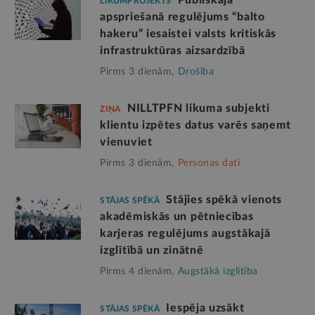
Publiskajā
LIKUMPROJEKTS
apspriešanā regulējums “balto
hakeru” iesaistei valsts kritiskās
infrastruktūras aizsardzībā
Pirms 3 dienām,
Drošība
NILLTPFN likuma subjekti
ZIŅA
klientu izpētes datus varēs saņemt
vienuviet
Pirms 3 dienām,
Personas dati
Stājies spēkā vienots
STĀJAS SPĒKĀ
akadēmiskās un pētniecības
karjeras regulējums augstākajā
izglītībā un zinātnē
Pirms 4 dienām,
Augstākā izglītība
Iespēja uzsākt
STĀJAS SPĒKĀ