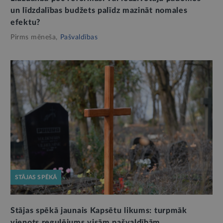
un līdzdalības budžets palīdz mazināt nomales
efektu?
Pirms mēneša,
Pašvaldības
STĀJAS SPĒKĀ
Stājas spēkā jaunais Kapsētu likums: turpmāk
vienots regulējums visām pašvaldībām