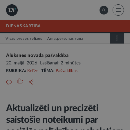
DIENASKĀRTĪBĀ
Visas preses relīzes
Amatpersonas runa
Atklātā vēstule
Relīze
Alūksnes novada pašvaldība
20. maijā, 2026
Lasīšanai: 2 minūtes
RUBRIKA:
Relīze
TĒMA:
Pašvaldības
Aktualizēti un precizēti
saistošie noteikumi par