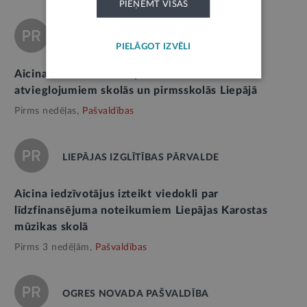
PIEŅEMT VISAS
LIEPĀJAS IZGLĪTĪBAS PĀRVALDE
PIELĀGOT IZVĒLI
Aicina izteikt viedokli par ēdināšanas maksas
atvieglojumiem skolās un pirmsskolās Liepājā
Pirms nedēļas,
Pašvaldības
LIEPĀJAS IZGLĪTĪBAS PĀRVALDE
Aicina iedzīvotājus izteikt viedokli par
līdzfinansējuma noteikumiem Liepājas Karostas
mūzikas skolā
Pirms 3 nedēļām,
Pašvaldības
OGRES NOVADA PAŠVALDĪBA