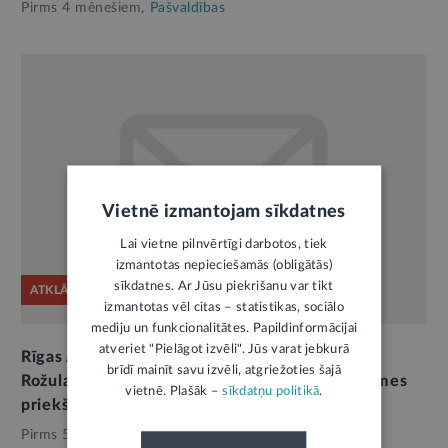
Pirms 4 mēnešiem,
Pašvaldības
Vietnē izmantojam sīkdatnes
Lai vietne pilnvērtīgi darbotos, tiek
izmantotas nepieciešamās (obligātās)
sīkdatnes. Ar Jūsu piekrišanu var tikt
ATKLĀTĀ VĒSTULE
izmantotas vēl citas – statistikas, sociālo
mediju un funkcionalitātes. Papildinformācijai
atveriet "Pielāgot izvēli". Jūs varat jebkurā
Rīgas Apkaimju alianses atklātā vēstule par E.
brīdī mainīt savu izvēli, atgriežoties šajā
Rožulapas atstādināšanu no Būvniecības padomes
vietnē. Plašāk –
sīkdatņu politikā
.
priekšsēdētājas amata
Pirms 5 mēnešiem,
Pašvaldības