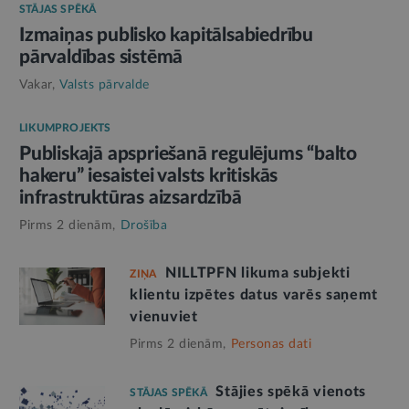
STĀJAS SPĒKĀ
Izmaiņas publisko kapitālsabiedrību
pārvaldības sistēmā
Vakar,
Valsts pārvalde
LIKUMPROJEKTS
Publiskajā apspriešanā regulējums “balto
hakeru” iesaistei valsts kritiskās
infrastruktūras aizsardzībā
Pirms 2 dienām,
Drošība
NILLTPFN likuma subjekti
ZIŅA
klientu izpētes datus varēs saņemt
vienuviet
Pirms 2 dienām,
Personas dati
Stājies spēkā vienots
STĀJAS SPĒKĀ