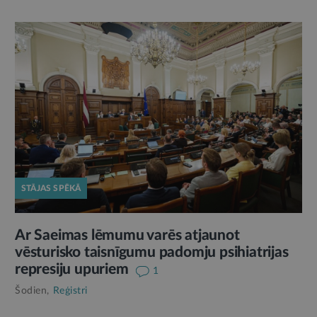
STĀJAS SPĒKĀ
Ar Saeimas lēmumu varēs atjaunot
vēsturisko taisnīgumu padomju psihiatrijas
represiju upuriem
1
Šodien,
Reģistri