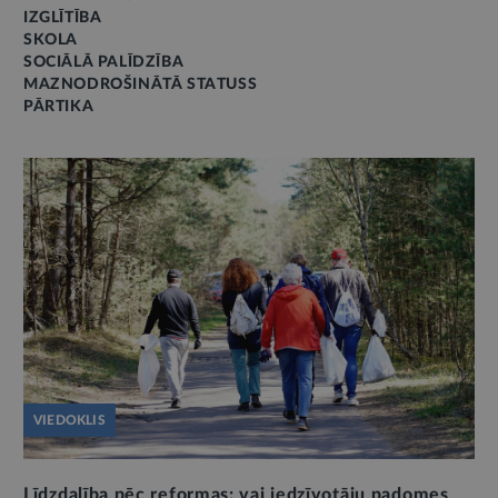
IZGLĪTĪBA
SKOLA
SOCIĀLĀ PALĪDZĪBA
MAZNODROŠINĀTĀ STATUSS
PĀRTIKA
VIEDOKLIS
Līdzdalība pēc reformas: vai iedzīvotāju padomes