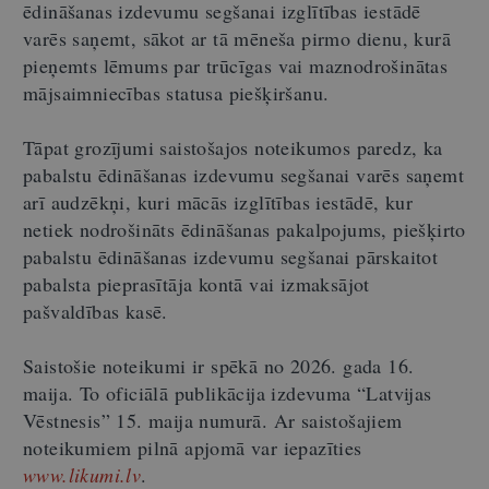
ēdināšanas izdevumu segšanai izglītības iestādē
varēs saņemt, sākot ar tā mēneša pirmo dienu, kurā
pieņemts lēmums par trūcīgas vai maznodrošinātas
mājsaimniecības statusa piešķiršanu.
Tāpat grozījumi saistošajos noteikumos paredz, ka
pabalstu ēdināšanas izdevumu segšanai varēs saņemt
arī audzēkņi, kuri mācās izglītības iestādē, kur
netiek nodrošināts ēdināšanas pakalpojums, piešķirto
pabalstu ēdināšanas izdevumu segšanai pārskaitot
pabalsta pieprasītāja kontā vai izmaksājot
pašvaldības kasē.
Saistošie noteikumi ir spēkā no 2026. gada 16.
maija. To oficiālā publikācija izdevuma “Latvijas
Vēstnesis” 15. maija numurā. Ar saistošajiem
noteikumiem pilnā apjomā var iepazīties
www.likumi.lv
.