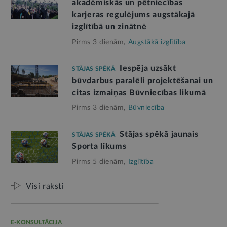
akadēmiskās un pētniecības
karjeras regulējums augstākajā
izglītībā un zinātnē
Pirms 3 dienām,
Augstākā izglītība
Iespēja uzsākt
STĀJAS SPĒKĀ
būvdarbus paralēli projektēšanai un
citas izmaiņas Būvniecības likumā
Pirms 3 dienām,
Būvniecība
Stājas spēkā jaunais
STĀJAS SPĒKĀ
Sporta likums
Pirms 5 dienām,
Izglītība
Visi raksti
E-KONSULTĀCIJA