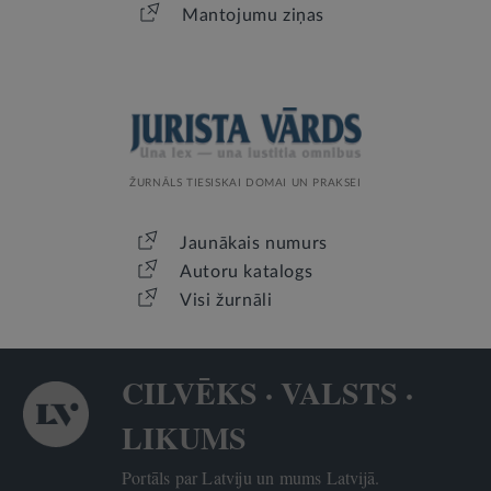
Mantojumu ziņas
ŽURNĀLS TIESISKAI DOMAI UN PRAKSEI
Jaunākais numurs
Autoru katalogs
Visi žurnāli
CILVĒKS · VALSTS ·
LIKUMS
Portāls par Latviju un mums Latvijā.