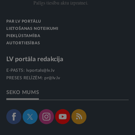
Palīgs tiesību aktu izpratnei.
PAR LV PORTĀLU
LIETOŠANAS NOTEIKUMI
PIEKĻŪSTAMĪBA
AUTORTIESĪBAS
LV portāla redakcija
E-PASTS:
lvportals@lv.lv
PRESES RELĪZĒM:
pr@lv.lv
SEKO MUMS