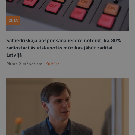
ZIŅA
Sabiedriskajā apspriešanā iecere noteikt, ka 30%
radiostacijās atskaņotās mūzikas jābūt radītai
Latvijā
Pirms 2 mēnešiem,
Kultūra