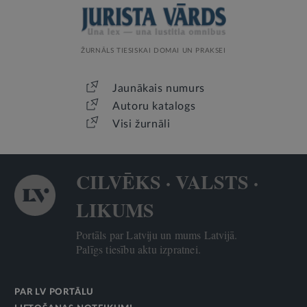
ŽURNĀLS TIESISKAI DOMAI UN PRAKSEI
Jaunākais numurs
Autoru katalogs
Visi žurnāli
CILVĒKS · VALSTS ·
LIKUMS
Portāls par Latviju un mums Latvijā.
Palīgs tiesību aktu izpratnei.
PAR LV PORTĀLU