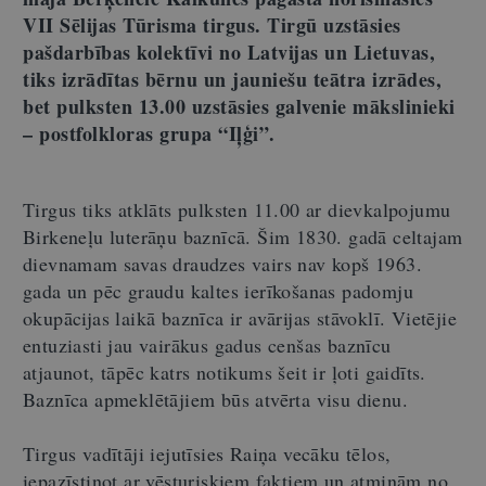
VII Sēlijas Tūrisma tirgus. Tirgū uzstāsies
pašdarbības kolektīvi no Latvijas un Lietuvas,
tiks izrādītas bērnu un jauniešu teātra izrādes,
bet pulksten 13.00 uzstāsies galvenie mākslinieki
– postfolkloras grupa “Iļģi”.
Tirgus tiks atklāts pulksten 11.00 ar dievkalpojumu
Birkeneļu luterāņu baznīcā. Šim 1830. gadā celtajam
dievnamam savas draudzes vairs nav kopš 1963.
gada un pēc graudu kaltes ierīkošanas padomju
okupācijas laikā baznīca ir avārijas stāvoklī. Vietējie
entuziasti jau vairākus gadus cenšas baznīcu
atjaunot, tāpēc katrs notikums šeit ir ļoti gaidīts.
Baznīca apmeklētājiem būs atvērta visu dienu.
Tirgus vadītāji iejutīsies Raiņa vecāku tēlos,
iepazīstinot ar vēsturiskiem faktiem un atmiņām no