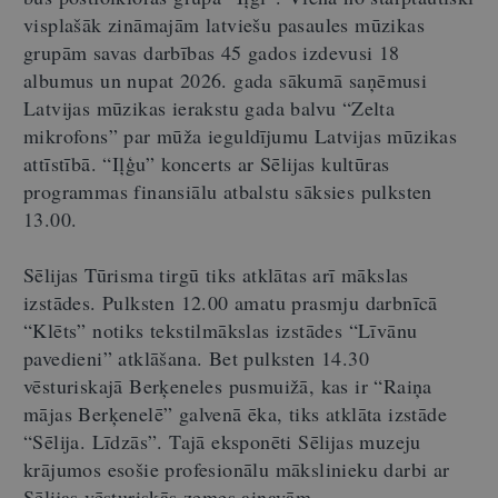
visplašāk zināmajām latviešu pasaules mūzikas
grupām savas darbības 45 gados izdevusi 18
albumus un nupat 2026. gada sākumā saņēmusi
Latvijas mūzikas ierakstu gada balvu “Zelta
mikrofons” par mūža ieguldījumu Latvijas mūzikas
attīstībā. “Iļģu” koncerts ar Sēlijas kultūras
programmas finansiālu atbalstu sāksies pulksten
13.00.
Sēlijas Tūrisma tirgū tiks atklātas arī mākslas
izstādes. Pulksten 12.00 amatu prasmju darbnīcā
“Klēts” notiks tekstilmākslas izstādes “Līvānu
pavedieni” atklāšana. Bet pulksten 14.30
vēsturiskajā Berķeneles pusmuižā, kas ir “Raiņa
mājas Berķenelē” galvenā ēka, tiks atklāta izstāde
“Sēlija. Līdzās”. Tajā eksponēti Sēlijas muzeju
krājumos esošie profesionālu mākslinieku darbi ar
Sēlijas vēsturiskās zemes ainavām.