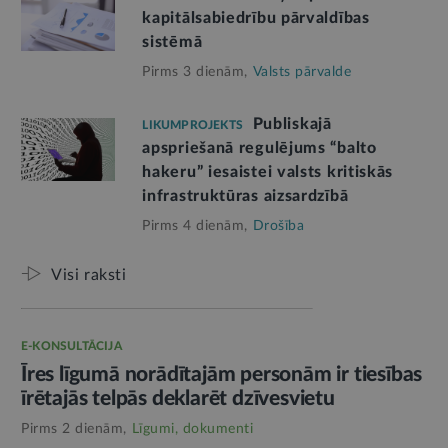
kapitālsabiedrību pārvaldības
sistēmā
Pirms 3 dienām,
Valsts pārvalde
Publiskajā
LIKUMPROJEKTS
apspriešanā regulējums “balto
hakeru” iesaistei valsts kritiskās
infrastruktūras aizsardzībā
Pirms 4 dienām,
Drošība
Visi raksti
E-KONSULTĀCIJA
Īres līgumā norādītajām personām ir tiesības
īrētajās telpās deklarēt dzīvesvietu
Pirms 2 dienām,
Līgumi, dokumenti