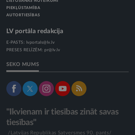
LIETOŠANAS NOTEIKUMI
PIEKĻŪSTAMĪBA
AUTORTIESĪBAS
LV portāla redakcija
E-PASTS:
lvportals@lv.lv
PRESES RELĪZĒM:
pr@lv.lv
SEKO MUMS
"Ikvienam ir tiesības zināt savas
tiesības"
/Latvijas Republikas Satversmes 90. pants/