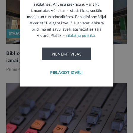
sīkdatnes. Ar Jūsu piekrišanu var tikt
izmantotas vēl citas – statistikas, sociālo
mediju un funkcionalitātes. Papildinformācijai
atveriet "Pielāgot izvēli". Jūs varat jebkurā
brīdī mainīt savu izvēli, atgriežoties šajā
STĀJAS SPĒKĀ
vietnē. Plašāk –
sīkdatņu politikā
.
Bibliotēkām jaunas funkcijas. Stājušas spēkā
PIEŅEMT VISAS
izmaiņas likumā
Pirms 4 nedēļām,
Kultūra
PIELĀGOT IZVĒLI