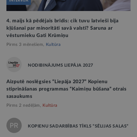
INTERVIJA
4. maijs kā pēdējais brīdis: cik tuvu latvieši bija
kļūšanai par minoritāti savā valstī? Saruna ar
vēsturnieku Gati Krūmiņu
Pirms 3 mēnešiem,
Kultūra
NODIBINĀJUMS LIEPĀJA 2027
Aizputē noslēgsies “Liepāja 2027” Kopienu
stiprināšanas programmas “Kaimiņu būšana” otrais
sasaukums
Pirms 2 nedēļām,
Kultūra
KOPIENU SADARBĪBAS TĪKLS “SĒLIJAS SALAS”