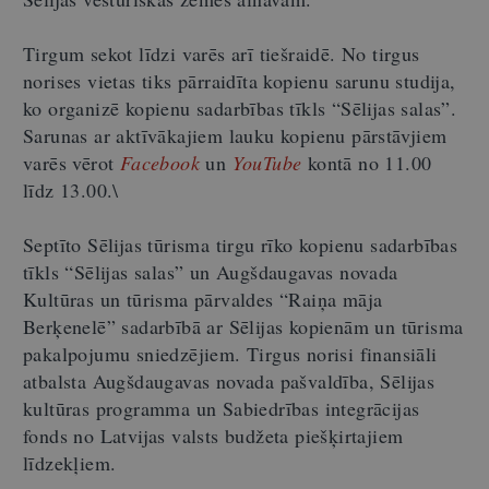
Tirgum sekot līdzi varēs arī tiešraidē. No tirgus
norises vietas tiks pārraidīta kopienu sarunu studija,
ko organizē kopienu sadarbības tīkls “Sēlijas salas”.
Sarunas ar aktīvākajiem lauku kopienu pārstāvjiem
varēs vērot
Facebook
un
YouTube
kontā no 11.00
līdz 13.00.\
Septīto Sēlijas tūrisma tirgu rīko kopienu sadarbības
tīkls “Sēlijas salas” un Augšdaugavas novada
Kultūras un tūrisma pārvaldes “Raiņa māja
Berķenelē” sadarbībā ar Sēlijas kopienām un tūrisma
pakalpojumu sniedzējiem. Tirgus norisi finansiāli
atbalsta Augšdaugavas novada pašvaldība, Sēlijas
kultūras programma un Sabiedrības integrācijas
fonds no Latvijas valsts budžeta piešķirtajiem
līdzekļiem.