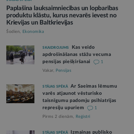
Paplašina lauksaimniecības un lopbarības
produktu klāstu, kurus nevarēs ievest no
Krievijas un Baltkrievijas
Šodien,
Ekonomika
Kas veido
SKAIDROJUMS
apdrošināšanas stāžu vecuma
pensijas piešķiršanai
1
Vakar,
Pensijas
Ar Saeimas lēmumu
STĀJAS SPĒKĀ
varēs atjaunot vēsturisko
taisnīgumu padomju psihiatrijas
represiju upuriem
1
Pirms 2 dienām,
Reģistri
Izmaiņas publisko
STĀJAS SPĒKĀ