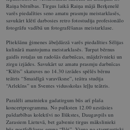
Raiņa bērnības. Tirgus laikā Raiņa mājā Berķenelē
varēs piedalīties seno amatu prasmju meistarklasēs,
savukārt klētī darbosies retro fotostudija profesionālo
fotogrāfu vadībā un fotografēšanas meistarklase.
Pliekšānu ģimenes ābeļdārzā varēs piedalīties Sēlijas
kulinārā mantojuma meistarklasēs. Turpat bērnus
gaidīs rotaļas un radošās darbnīcas, mājdzīvnieki un
zirgu izjādes. Savukārt uz amatu prasmju darbnīcas
“Klēts” skatuves no 14.30 izrādes spēlēs bērnu
teātris “Smaidīgā varavīksne”, teātra studija
“Arlekīns” un Sventes vidusskolas leļļu teātris.
Paralēli amatnieku gadatirgum būs arī plaša
koncertprogramma. No pulksten 12.00 uzstāsies
pašdarbības kolektīvi no Ilūkstes, Daugavpils un
Zarasiem Lietuvā, bet galvenie tirgus mākslinieki
būs postfolkloras grupa “Iļģi”. Viena no starptautiski