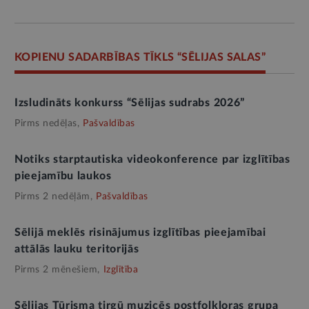
KOPIENU SADARBĪBAS TĪKLS “SĒLIJAS SALAS”
Izsludināts konkurss “Sēlijas sudrabs 2026”
Pirms nedēļas,
Pašvaldības
Notiks starptautiska videokonference par izglītības
pieejamību laukos
Pirms 2 nedēļām,
Pašvaldības
Sēlijā meklēs risinājumus izglītības pieejamībai
attālās lauku teritorijās
Pirms 2 mēnešiem,
Izglītība
Sēlijas Tūrisma tirgū muzicēs postfolkloras grupa