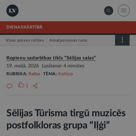
DIENASKĀRTĪBĀ
Visas preses relīzes
Amatpersonas runa
Atklātā vēstule
Relīze
Kopienu sadarbības tīkls “Sēlijas salas”
19. maijā, 2026
Lasīšanai: 4 minūtes
RUBRIKA:
Relīze
TĒMA:
Kultūra
1
Sēlijas Tūrisma tirgū muzicēs
postfolkloras grupa “Iļģi”