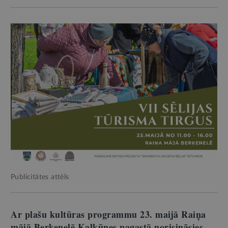
Publicitātes attēls
Ar plašu kultūras programmu 23. maijā Raiņa
mājā Berķenelē Kalkūnes pagastā norisināsies