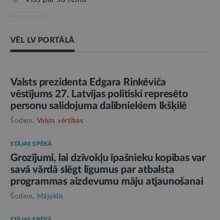
VĒL LV PORTĀLĀ
AMATPERSONAS RUNA
Valsts prezidenta Edgara Rinkēviča
vēstījums 27. Latvijas politiski represēto
personu salidojuma dalībniekiem Ikšķilē
Šodien,
Valsts vērtības
STĀJAS SPĒKĀ
Grozījumi, lai dzīvokļu īpašnieku kopības var
savā vārdā slēgt līgumus par atbalsta
programmas aizdevumu māju atjaunošanai
Šodien,
Mājoklis
STĀJAS SPĒKĀ