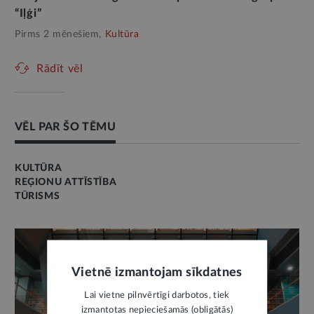
“Iļģi”
Pirms 2 mēnešiem,
Kultūra
Rādīt vēl
VĒL PAR ŠO TĒMU
KULTŪRA
REĢIONU ATTĪSTĪBA
TŪRISMS
Vietnē izmantojam sīkdatnes
Lai vietne pilnvērtīgi darbotos, tiek
izmantotas nepieciešamās (obligātās)