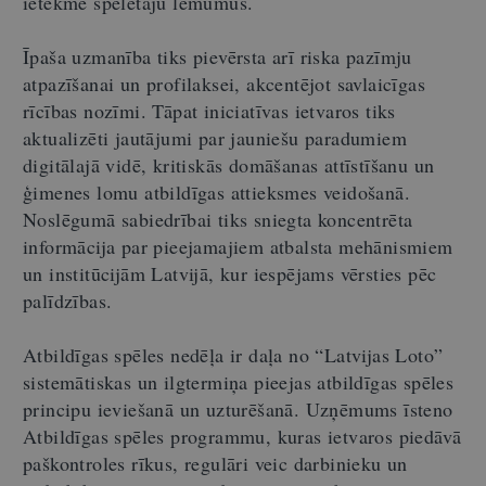
ietekmē spēlētāju lēmumus.
Īpaša uzmanība tiks pievērsta arī riska pazīmju
atpazīšanai un profilaksei, akcentējot savlaicīgas
rīcības nozīmi. Tāpat iniciatīvas ietvaros tiks
aktualizēti jautājumi par jauniešu paradumiem
digitālajā vidē, kritiskās domāšanas attīstīšanu un
ģimenes lomu atbildīgas attieksmes veidošanā.
Noslēgumā sabiedrībai tiks sniegta koncentrēta
informācija par pieejamajiem atbalsta mehānismiem
un institūcijām Latvijā, kur iespējams vērsties pēc
palīdzības.
Atbildīgas spēles nedēļa ir daļa no
“
Latvijas Loto
”
sistemātiskas un ilgtermiņa pieejas atbildīgas spēles
principu ieviešanā un uzturēšanā. Uzņēmums īsteno
Atbildīgas spēles programmu, kuras ietvaros piedāvā
paškontroles rīkus, regulāri veic darbinieku un