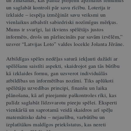
un saglabāt kontroli pār savu rīcību. Loterija ir
izklaide – iespēja izmēģināt savu veiksmi un
vienlaikus atbalstīt sabiedriski nozīmīgus mērķus.
Mums ir svarīgi, lai ikviens spēlētājs justos
informēts, drošs un pārliecināts par savām izvēlēm,”
uzsver
“
Latvijas Loto
”
valdes locekle Jolanta Jērāne.
Atbildīgas spēles nedēļas saturā iekļauti dažādi ar
spēlēšanu saistīti aspekti, skaidrojot gan tās būtību
kā izklaides formu, gan uzsverot individuālās
atbildības un informētības nozīmi. Tiks aplūkoti
spēlētāju uzvedības principi, finanšu un laika
plānošana, kā arī pieejamie paškontroles rīki, kas
palīdz saglabāt līdzsvarotu pieeju spēlei. Eksperti
vienkāršā un saprotamā veidā skaidros arī spēļu
matemātisko dabu – nejaušību, varbūtību un
izplatītākos maldīgos priekšstatus, kas nereti