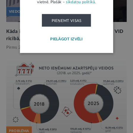
vietnē. Plašāk –
sīkdatņu politikā
.
VIEDOKLIS
PIEŅEMT VISAS
Kāda informācija no trešajām personām nonāk VID
rīcībā, un kur ir robežas?
PIELĀGOT IZVĒLI
Pirms 2 mēnešiem,
Finanses
PROBLĒMA