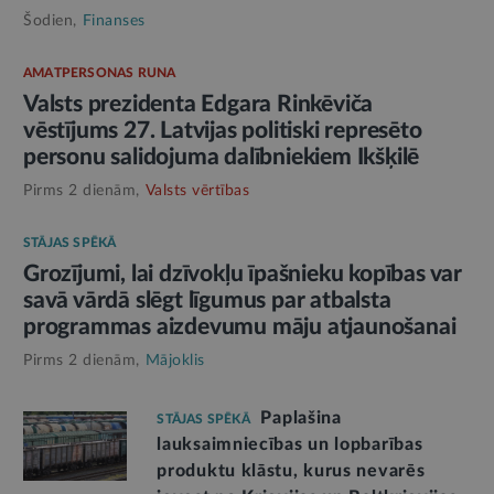
Šodien,
Finanses
AMATPERSONAS RUNA
Valsts prezidenta Edgara Rinkēviča
vēstījums 27. Latvijas politiski represēto
personu salidojuma dalībniekiem Ikšķilē
Pirms 2 dienām,
Valsts vērtības
STĀJAS SPĒKĀ
Grozījumi, lai dzīvokļu īpašnieku kopības var
savā vārdā slēgt līgumus par atbalsta
programmas aizdevumu māju atjaunošanai
Pirms 2 dienām,
Mājoklis
Paplašina
STĀJAS SPĒKĀ
lauksaimniecības un lopbarības
produktu klāstu, kurus nevarēs