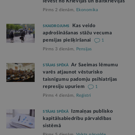
ievest no Krievijas un Baltkrievijas
Pirms 2 dienām,
Ekonomika
Kas veido
SKAIDROJUMS
apdrošināšanas stāžu vecuma
pensijas piešķiršanai
1
Pirms 3 dienām,
Pensijas
Ar Saeimas lēmumu
STĀJAS SPĒKĀ
varēs atjaunot vēsturisko
taisnīgumu padomju psihiatrijas
represiju upuriem
1
Pirms 4 dienām,
Reģistri
Izmaiņas publisko
STĀJAS SPĒKĀ
kapitālsabiedrību pārvaldības
sistēmā
Pirms 5 dienām,
Valsts pārvalde