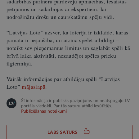
sadarbības partneru pārdevēju apmācības, iesaistās
pētījumos un sadarbojas ar ekspertiem, lai
nodrošinātu drošu un caurskatāmu spēļu vidi.
“
Latvijas Loto
”
uzsver, ka loterija ir izklaide, kuras
pamatā ir nejaušība, un aicina spēlēt atbildīgi –
noteikt sev pieņemamus limitus un saglabāt spēli kā
brīvā laika aktivitāti, nezaudējot spēles prieku
ilgtermiņā.
Vairāk informācijas par atbildīgu spēli
“
Latvijas
Loto
”
mājaslapā
.
Šī informācija ir publisks paziņojums un neatspoguļo LV
portāla viedokli. Par tās saturu atbild iesūtītājs.
Publicēšanas noteikumi
LABS SATURS