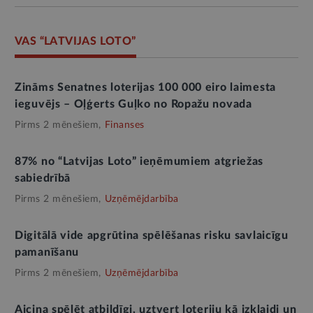
VAS “LATVIJAS LOTO”
Zināms Senatnes loterijas 100 000 eiro laimesta
ieguvējs – Oļģerts Guļko no Ropažu novada
Pirms 2 mēnešiem,
Finanses
87% no “Latvijas Loto” ieņēmumiem atgriežas
sabiedrībā
Pirms 2 mēnešiem,
Uzņēmējdarbība
Digitālā vide apgrūtina spēlēšanas risku savlaicīgu
pamanīšanu
Pirms 2 mēnešiem,
Uzņēmējdarbība
Aicina spēlēt atbildīgi, uztvert loteriju kā izklaidi un