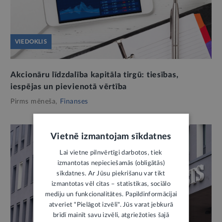
VIEDOKLIS
Akcionāru līdzdalība kapitāla tirgū: tiesības,
iespējas un pievienotā vērtība
Pirms mēneša,
Finanses
Vietnē izmantojam sīkdatnes
Lai vietne pilnvērtīgi darbotos, tiek
izmantotas nepieciešamās (obligātās)
sīkdatnes. Ar Jūsu piekrišanu var tikt
izmantotas vēl citas – statistikas, sociālo
mediju un funkcionalitātes. Papildinformācijai
atveriet "Pielāgot izvēli". Jūs varat jebkurā
brīdī mainīt savu izvēli, atgriežoties šajā