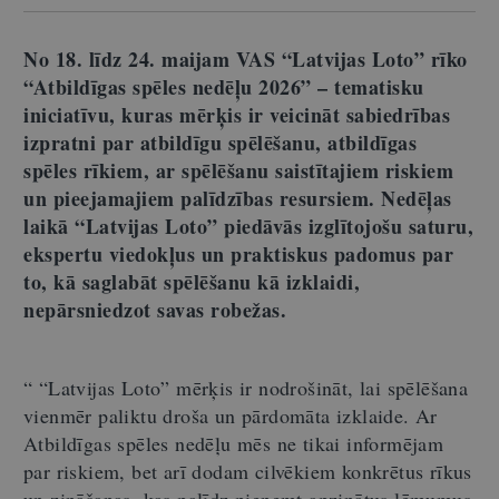
No 18. līdz 24. maijam VAS “Latvijas Loto” rīko
“Atbildīgas spēles nedēļu 2026” – tematisku
iniciatīvu, kuras mērķis ir veicināt sabiedrības
izpratni par atbildīgu spēlēšanu, atbildīgas
spēles rīkiem, ar spēlēšanu saistītajiem riskiem
un pieejamajiem palīdzības resursiem. Nedēļas
laikā “Latvijas Loto” piedāvās izglītojošu saturu,
ekspertu viedokļus un praktiskus padomus par
to, kā saglabāt spēlēšanu kā izklaidi,
nepārsniedzot savas robežas.
“
“
Latvijas Loto
”
mērķis ir nodrošināt, lai spēlēšana
vienmēr paliktu droša un pārdomāta izklaide. Ar
Atbildīgas spēles nedēļu mēs ne tikai informējam
par riskiem, bet arī dodam cilvēkiem konkrētus rīkus
un zināšanas, kas palīdz pieņemt apzinātus lēmumus