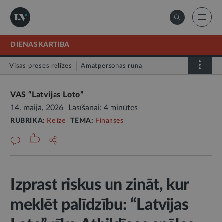
DIENASKĀRTĪBĀ
Visas preses relīzes
Amatpersonas runa
Atklātā vēstule
Relīze
VAS “Latvijas Loto”
14. maijā, 2026
Lasīšanai: 4 minūtes
RUBRIKA:
Relīze
TĒMA:
Finanses
Izprast riskus un zināt, kur
meklēt palīdzību: “Latvijas