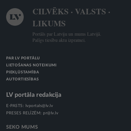
CILVĒKS · VALSTS ·
LIKUMS
Portāls par Latviju un mums Latvijā.
Palīgs tiesību aktu izpratnei.
PAR LV PORTĀLU
LIETOŠANAS NOTEIKUMI
PIEKĻŪSTAMĪBA
AUTORTIESĪBAS
LV portāla redakcija
E-PASTS:
lvportals@lv.lv
PRESES RELĪZĒM:
pr@lv.lv
SEKO MUMS