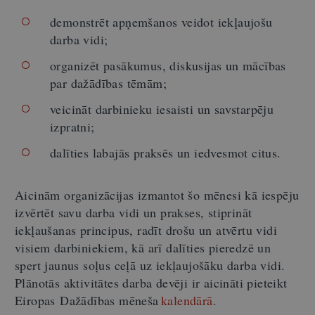
demonstrēt apņemšanos veidot iekļaujošu
darba vidi;
organizēt pasākumus, diskusijas un mācības
par dažādības tēmām;
veicināt darbinieku iesaisti un savstarpēju
izpratni;
dalīties labajās praksēs un iedvesmot citus.
Aicinām organizācijas izmantot šo mēnesi kā iespēju
izvērtēt savu darba vidi un prakses, stiprināt
iekļaušanas principus, radīt drošu un atvērtu vidi
visiem darbiniekiem, kā arī dalīties pieredzē un
spert jaunus soļus ceļā uz iekļaujošāku darba vidi.
Plānotās aktivitātes darba devēji ir aicināti pieteikt
Eiropas Dažādības mēneša
kalendārā
.