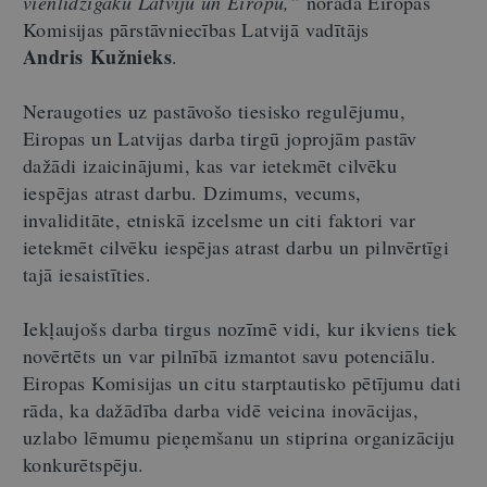
vienlīdzīgāku Latviju un Eiropu,”
norāda Eiropas
Komisijas pārstāvniecības Latvijā vadītājs
Andris Kužnieks
.
Neraugoties uz pastāvošo tiesisko regulējumu,
Eiropas un Latvijas darba tirgū joprojām pastāv
dažādi izaicinājumi, kas var ietekmēt cilvēku
iespējas atrast darbu. Dzimums, vecums,
invaliditāte, etniskā izcelsme un citi faktori var
ietekmēt cilvēku iespējas atrast darbu un pilnvērtīgi
tajā iesaistīties.
Iekļaujošs darba tirgus nozīmē vidi, kur ikviens tiek
novērtēts un var pilnībā izmantot savu potenciālu.
Eiropas Komisijas un citu starptautisko pētījumu dati
rāda, ka dažādība darba vidē veicina inovācijas,
uzlabo lēmumu pieņemšanu un stiprina organizāciju
konkurētspēju.