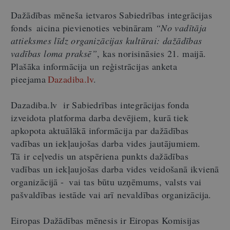
Dažādības mēneša ietvaros Sabiedrības integrācijas
fonds aicina pievienoties vebināram
“No vadītāja
attieksmes līdz organizācijas kultūrai: dažādības
vadības loma praksē”
, kas norisināsies 21. maijā.
Plašāka informācija un reģistrācijas anketa
pieejama
Dazadiba.lv
.
Dazadiba.lv ir Sabiedrības integrācijas fonda
izveidota platforma darba devējiem, kurā tiek
apkopota aktuālākā informācija par dažādības
vadības un iekļaujošas darba vides jautājumiem.
Tā ir ceļvedis un atspēriena punkts dažādības
vadības un iekļaujošas darba vides veidošanā ikvienā
organizācijā - vai tas būtu uzņēmums, valsts vai
pašvaldības iestāde vai arī nevaldības organizācija.
Eiropas Dažādības mēnesis ir Eiropas Komisijas