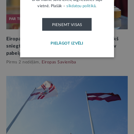
vietnē. Plašāk –
sīkdatņu politikā
.
PAR TIESLIETU SISTĒMU
PIEŅEMT VISAS
Eiropas Komisija par tiesiskumu Latvijā: iepriekš
PIELĀGOT IZVĒLI
sniegto rekomendāciju procesi uzsākti, bet nav
pabeigti (I)
Pirms 2 nedēļām,
Eiropas Savienība