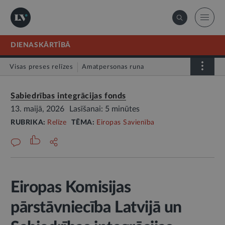
DIENASKĀRTĪBĀ
Visas preses relīzes
Amatpersonas runa
Atklātā vēstule
Relīze
Sabiedrības integrācijas fonds
13. maijā, 2026
Lasīšanai: 5 minūtes
RUBRIKA:
Relīze
TĒMA:
Eiropas Savienība
Eiropas Komisijas
pārstāvniecība Latvijā un