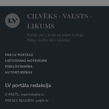
CILVĒKS · VALSTS ·
LIKUMS
Portāls par Latviju un mums Latvijā.
Palīgs tiesību aktu izpratnei.
PAR LV PORTĀLU
LIETOŠANAS NOTEIKUMI
PIEKĻŪSTAMĪBA
AUTORTIESĪBAS
LV portāla redakcija
E-PASTS:
lvportals@lv.lv
PRESES RELĪZĒM:
pr@lv.lv