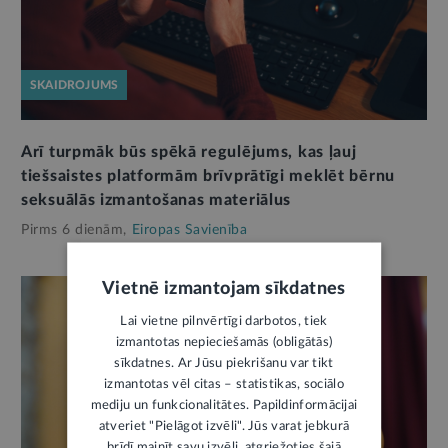
SKAIDROJUMS
Arī turpmāk būs spēkā regulējums, kas ļauj
tiešsaistes platformām brīvprātīgi meklēt bērnu
seksuālās izmantošanas materiālus
Pirms 6 dienām,
Eiropas Savienība
Vietnē izmantojam sīkdatnes
Lai vietne pilnvērtīgi darbotos, tiek
izmantotas nepieciešamās (obligātās)
sīkdatnes. Ar Jūsu piekrišanu var tikt
izmantotas vēl citas – statistikas, sociālo
mediju un funkcionalitātes. Papildinformācijai
atveriet "Pielāgot izvēli". Jūs varat jebkurā
brīdī mainīt savu izvēli, atgriežoties šajā