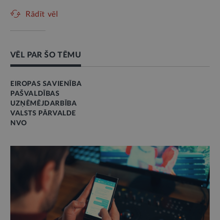
Rādīt vēl
VĒL PAR ŠO TĒMU
EIROPAS SAVIENĪBA
PAŠVALDĪBAS
UZŅĒMĒJDARBĪBA
VALSTS PĀRVALDE
NVO