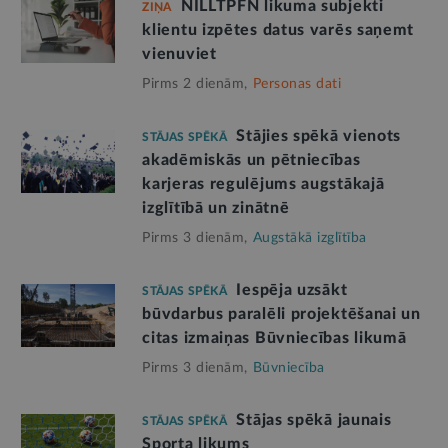
NILLTPFN likuma subjekti
ZIŅA
klientu izpētes datus varēs saņemt
vienuviet
Pirms 2 dienām,
Personas dati
Stājies spēkā vienots
STĀJAS SPĒKĀ
akadēmiskās un pētniecības
karjeras regulējums augstākajā
izglītībā un zinātnē
Pirms 3 dienām,
Augstākā izglītība
Iespēja uzsākt
STĀJAS SPĒKĀ
būvdarbus paralēli projektēšanai un
citas izmaiņas Būvniecības likumā
Pirms 3 dienām,
Būvniecība
Stājas spēkā jaunais
STĀJAS SPĒKĀ
Sporta likums