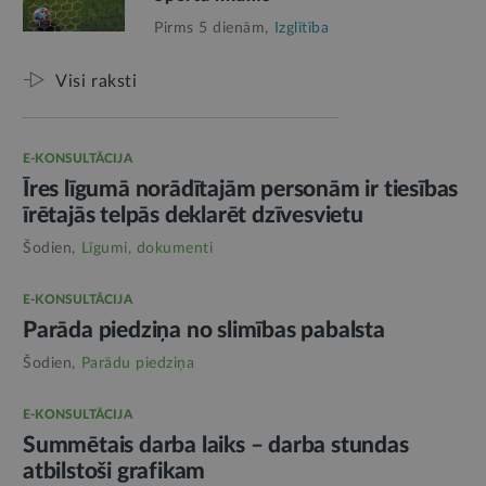
Pirms 5 dienām,
Izglītība
Visi raksti
E-KONSULTĀCIJA
Īres līgumā norādītajām personām ir tiesības
īrētajās telpās deklarēt dzīvesvietu
Šodien,
Līgumi, dokumenti
E-KONSULTĀCIJA
Parāda piedziņa no slimības pabalsta
Šodien,
Parādu piedziņa
E-KONSULTĀCIJA
Summētais darba laiks – darba stundas
atbilstoši grafikam