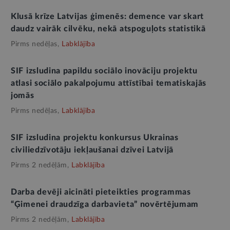
Klusā krīze Latvijas ģimenēs: demence var skart
daudz vairāk cilvēku, nekā atspoguļots statistikā
Pirms nedēļas,
Labklājība
SIF izsludina papildu sociālo inovāciju projektu
atlasi sociālo pakalpojumu attīstībai tematiskajās
jomās
Pirms nedēļas,
Labklājība
SIF izsludina projektu konkursus Ukrainas
civiliedzīvotāju iekļaušanai dzīvei Latvijā
Pirms 2 nedēļām,
Labklājība
Darba devēji aicināti pieteikties programmas
“Ģimenei draudzīga darbavieta” novērtējumam
Pirms 2 nedēļām,
Labklājība