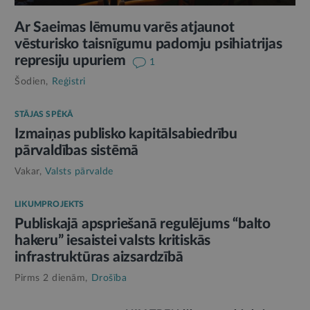
Ar Saeimas lēmumu varēs atjaunot
vēsturisko taisnīgumu padomju psihiatrijas
represiju upuriem
1
Šodien,
Reģistri
STĀJAS SPĒKĀ
Izmaiņas publisko kapitālsabiedrību
pārvaldības sistēmā
Vakar,
Valsts pārvalde
LIKUMPROJEKTS
Publiskajā apspriešanā regulējums “balto
hakeru” iesaistei valsts kritiskās
infrastruktūras aizsardzībā
Pirms 2 dienām,
Drošība