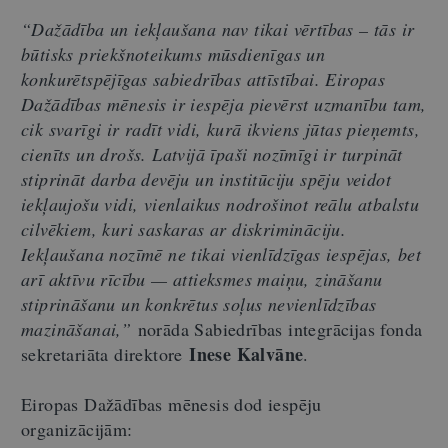
“Dažādība un iekļaušana nav tikai vērtības – tās ir
būtisks priekšnoteikums mūsdienīgas un
konkurētspējīgas sabiedrības attīstībai. Eiropas
Dažādības mēnesis ir iespēja pievērst uzmanību tam,
cik svarīgi ir radīt vidi, kurā ikviens jūtas pieņemts,
cienīts un drošs. Latvijā īpaši nozīmīgi ir turpināt
stiprināt darba devēju un institūciju spēju veidot
iekļaujošu vidi, vienlaikus nodrošinot reālu atbalstu
cilvēkiem, kuri saskaras ar diskrimināciju.
Iekļaušana nozīmē ne tikai vienlīdzīgas iespējas, bet
arī aktīvu rīcību — attieksmes maiņu, zināšanu
stiprināšanu un konkrētus soļus nevienlīdzības
mazināšanai,”
norāda Sabiedrības integrācijas fonda
Inese Kalvāne
sekretariāta direktore
.
Eiropas Dažādības mēnesis dod iespēju
organizācijām: