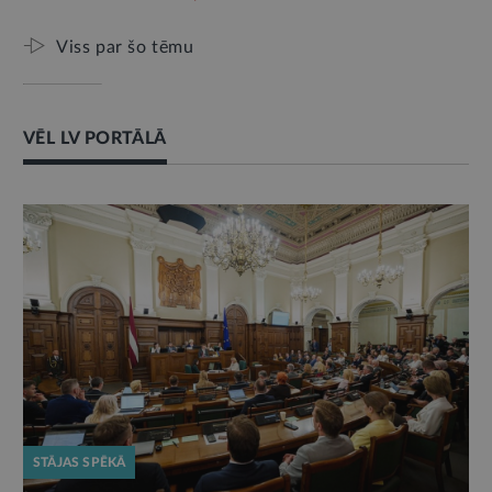
Viss par šo tēmu
VĒL LV PORTĀLĀ
STĀJAS SPĒKĀ