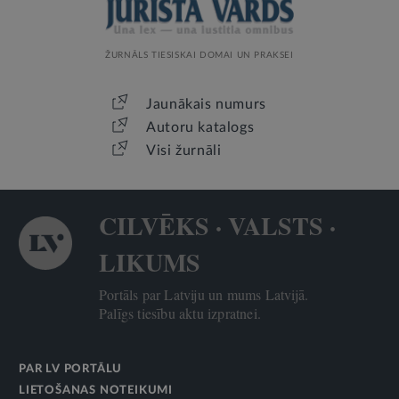
ŽURNĀLS TIESISKAI DOMAI UN PRAKSEI
Jaunākais numurs
Autoru katalogs
Visi žurnāli
CILVĒKS · VALSTS ·
LIKUMS
Portāls par Latviju un mums Latvijā.
Palīgs tiesību aktu izpratnei.
PAR LV PORTĀLU
LIETOŠANAS NOTEIKUMI