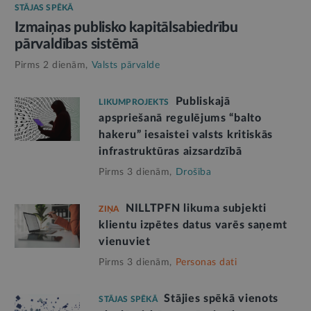
STĀJAS SPĒKĀ
Izmaiņas publisko kapitālsabiedrību
pārvaldības sistēmā
Pirms 2 dienām,
Valsts pārvalde
Publiskajā
LIKUMPROJEKTS
apspriešanā regulējums “balto
hakeru” iesaistei valsts kritiskās
infrastruktūras aizsardzībā
Pirms 3 dienām,
Drošība
NILLTPFN likuma subjekti
ZIŅA
klientu izpētes datus varēs saņemt
vienuviet
Pirms 3 dienām,
Personas dati
Stājies spēkā vienots
STĀJAS SPĒKĀ