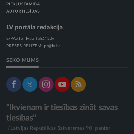
PIEKĻŪSTAMĪBA
AUTORTIESĪBAS
LV portāla redakcija
E-PASTS:
lvportals@lv.lv
PRESES RELĪZĒM:
pr@lv.lv
SEKO MUMS
"Ikvienam ir tiesības zināt savas
tiesības"
/Latvijas Republikas Satversmes 90. pants/