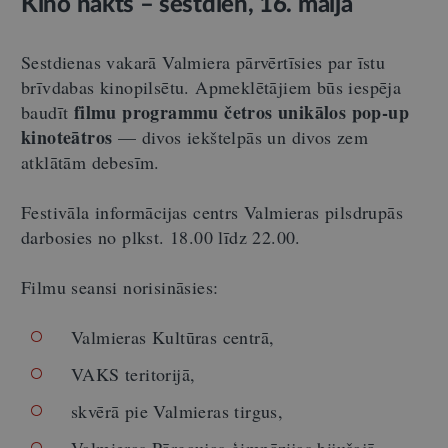
Kino nakts – sestdien, 16. maijā
Sestdienas vakarā Valmiera pārvērtīsies par īstu
brīvdabas kinopilsētu. Apmeklētājiem būs iespēja
filmu programmu č
etros unik
ā
los pop-up
baudīt
kinote
ā
tros
— divos iekštelpās un divos zem
atklātām debesīm.
Festivāla informācijas centrs Valmieras pilsdrupās
darbosies no plkst. 18.00 līdz 22.00.
Filmu seansi norisināsies:
Valmieras Kultūras centrā,
VAKS teritorijā,
skvērā pie Valmieras tirgus,
Valmieras Pārgaujas ģimnāzijas bijušajā