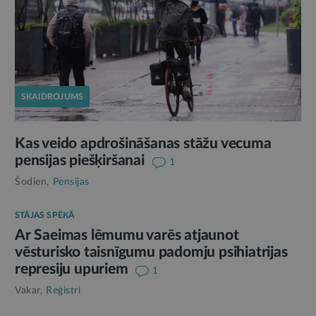
SKAIDROJUMS
Kas veido apdrošināšanas stāžu vecuma
pensijas piešķiršanai
1
Šodien,
Pensijas
STĀJAS SPĒKĀ
Ar Saeimas lēmumu varēs atjaunot
vēsturisko taisnīgumu padomju psihiatrijas
represiju upuriem
1
Vakar,
Reģistri