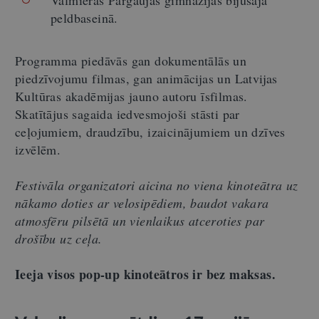
peldbaseinā.
Programma piedāvās gan dokumentālās un
piedzīvojumu filmas, gan animācijas un Latvijas
Kultūras akadēmijas jauno autoru īsfilmas.
Skatītājus sagaida iedvesmojoši stāsti par
ceļojumiem, draudzību, izaicinājumiem un dzīves
izvēlēm.
Festiv
āla organizatori aicina no viena kinoteātra uz
nā
kamo doties ar velosip
ēdiem, baudot vakara
atmosfēru pilsētā un vienlaikus atceroties par
drošību uz ceļ
a.
Ieeja visos pop-up kinote
ātros ir bez maksas.