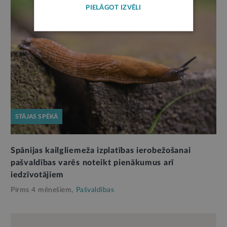
PIELĀGOT IZVĒLI
STĀJAS SPĒKĀ
Spānijas kailgliemeža izplatības ierobežošanai
pašvaldības varēs noteikt pienākumus arī
iedzīvotājiem
Pirms 4 mēnešiem,
Pašvaldības