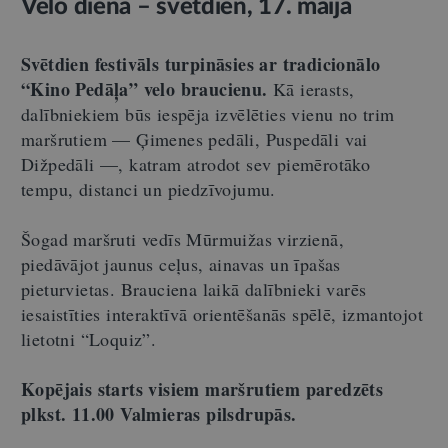
Velo diena
– svē
tdien, 17. maij
ā
Sv
ē
tdien festiv
ā
ls turpin
ā
sies ar tradicion
ā
lo
“
Kino Ped
āļa”
velo braucienu.
Kā ierasts,
dalībniekiem būs iespēja izvēlēties vienu no trim
maršrutiem — Ģimenes pedāli, Puspedāli vai
Dižpedāli —, katram atrodot sev piemērotāko
tempu, distanci un piedzīvojumu.
Šogad maršruti vedīs Mūrmuižas virzienā,
piedāvājot jaunus ceļus, ainavas un īpašas
pieturvietas. Brauciena laikā dalībnieki varēs
iesaistīties interaktīvā orientēšanās spēlē, izmantojot
lietotni “Loquiz”.
Kop
ē
jais starts visiem mar
šrutiem paredzēts
plkst. 11.00 Valmieras pilsdrupā
s.