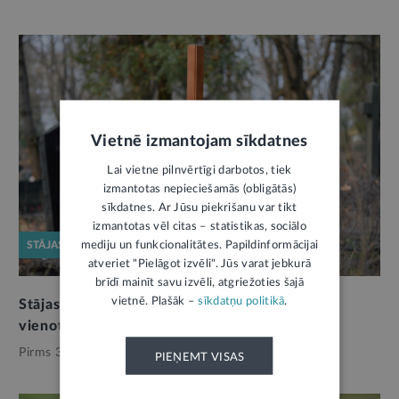
Vietnē izmantojam sīkdatnes
Lai vietne pilnvērtīgi darbotos, tiek
izmantotas nepieciešamās (obligātās)
sīkdatnes. Ar Jūsu piekrišanu var tikt
izmantotas vēl citas – statistikas, sociālo
mediju un funkcionalitātes. Papildinformācijai
STĀJAS SPĒKĀ
atveriet "Pielāgot izvēli". Jūs varat jebkurā
brīdī mainīt savu izvēli, atgriežoties šajā
vietnē. Plašāk –
sīkdatņu politikā
.
Stājas spēkā jaunais Kapsētu likums: turpmāk
vienots regulējums visām pašvaldībām
Pirms 3 mēnešiem,
Pašvaldības
PIEŅEMT VISAS