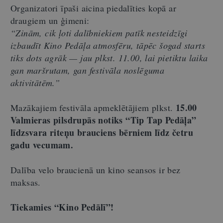
Organizatori īpaši aicina piedalīties kopā ar
draugiem un ģimeni:
“
Zin
ām, cik ļ
oti dal
ībniekiem patīk nesteidzīgi
izbaudī
t Kino Ped
āļa atmosfēru, tāpēc š
ogad starts
tiks dots agr
āk
—
jau plkst. 11.00, lai pietiktu laika
gan maršrutam, gan festivāla noslē
guma
aktivit
ātēm.”
15.00
Mazākajiem festivāla apmeklētājiem plkst.
Valmieras pilsdrupā
s notiks
“
Tip Tap Pedāļa”
lī
dzsvara rite
ņ
u brauciens b
ērniem līdz četru
gadu vecumam.
Dalība velo braucienā un kino seansos ir bez
maksas.
Tiekamies
“
Kino Ped
ālī”
!