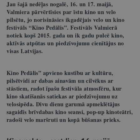
Jau šajā nedēļas nogalē,
16. un 17. maij
ā
,
Valmiera p
ārvērtī
sies par
ī
stu kino un velo
pils
ētu, jo norisinā
sies ikgad
ē
jais velo un kino
festiv
ā
ls
“
Kino Ped
ālis”
. Festivāls Valmierā
notiek kopš 2015. gada un ik gadu pulcē kino,
aktīvās atpūtas un piedzīvojumu cienītājus no
visas Latvijas.
Kino Ped
ālis” apvieno kustību ar kultūru,
pilsētvidi ar dabas ainavām un cilvēkus ar
stāstiem, radot īpašu festivāla atmosfēru, kur
kino skatīšanā
s satiekas ar piedz
īvojumu uz
velosipē
da.
Divu dienu garum
ā apmeklētā
jus
sagaid
īs brīvdabas kino seansi, pop-up kinoteātri,
radoš
i velo mar
š
ruti un kop
ā būšanas prieks.