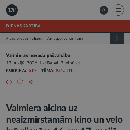
DIENASKĀRTĪBĀ
Visas preses relīzes
Amatpersonas runa
Atklātā vēstule
Relīze
Valmieras novada pašvaldība
13. maijā, 2026
Lasīšanai: 3 minūtes
RUBRIKA:
Relīze
TĒMA:
Pašvaldības
Valmiera aicina uz
neaizmirstamām kino un velo