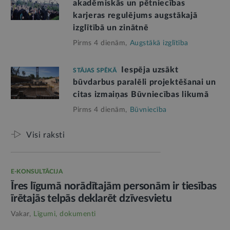
akadēmiskās un pētniecības
karjeras regulējums augstākajā
izglītībā un zinātnē
Pirms 4 dienām,
Augstākā izglītība
Iespēja uzsākt
STĀJAS SPĒKĀ
būvdarbus paralēli projektēšanai un
citas izmaiņas Būvniecības likumā
Pirms 4 dienām,
Būvniecība
Visi raksti
E-KONSULTĀCIJA
Īres līgumā norādītajām personām ir tiesības
īrētajās telpās deklarēt dzīvesvietu
Vakar,
Līgumi, dokumenti