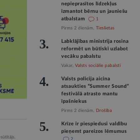
nepieprasītos līdzekļus
izmantot bērnu un jauniešu
atbalstam
1
Pirms 2 dienām,
Tieslietas
3.
Labklājības ministrija rosina
reformēt un būtiski uzlabot
vecāku pabalstu
Vakar,
Valsts sociālie pabalsti
4.
Valsts policija aicina
atsaukties “Summer Sound”
festivālā atrasto mantu
īpašniekus
Pirms 2 dienām,
Drošība
5.
Krīze ir piespiedusi valdību
pieņemt pareizos lēmumus
sūtītājs.
2