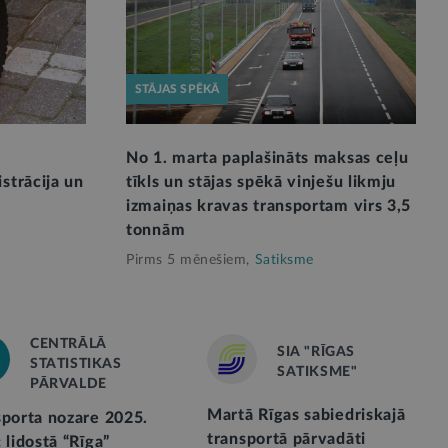
STĀJAS SPĒKĀ
No 1. marta paplašināts maksas ceļu
strācija un
tīkls un stājas spēkā vinješu likmju
izmaiņas kravas transportam virs 3,5
tonnām
Pirms 5 mēnešiem,
Satiksme
CENTRĀLĀ
SIA "RĪGAS
STATISTIKAS
SATIKSME"
PĀRVALDE
Martā Rīgas sabiedriskajā
sporta nozare 2025.
transportā pārvadāti
 lidostā “Rīga”