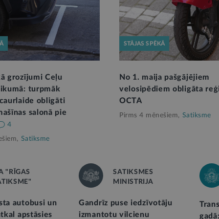
KĀ
STĀJAS SPĒKĀ
kā grozījumi Ceļu
No 1. maija pašgājējiem
likumā: turpmāk
velosipēdiem obligāta reģi
caurlaide obligāti
OCTA
mašīnas salonā pie
Pirms 4 mēnešiem,
Satiksme
4
ešiem,
Satiksme
A "RĪGAS
SATIKSMES
ATIKSME"
MINISTRIJA
sta autobusi un
Gandrīz puse iedzīvotāju
Tran
atkal apstāsies
izmantotu vilcienu
gadā: