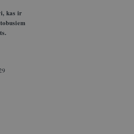
, kas ir
utobusiem
ts.
29