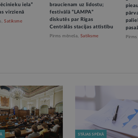
ēcinieku iela”
braucienam uz lidostu;
piea
s virzienā
festivālā “LAMPA”
pārv
diskutēs par Rīgas
palie
s,
Satiksme
Centrālās stacijas attīstību
pasaž
Pirms mēneša,
Satiksme
Pirms
KĀ
STĀJAS SPĒKĀ