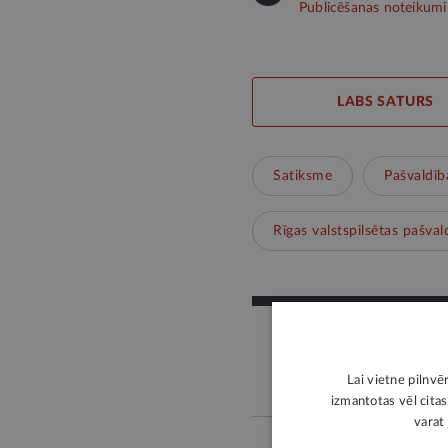
Publicēšanas noteikumi
LABS SATURS
Satiksme
Pašvaldīb
Rīgas valstspilsētas pašval
Lai vietne pilnvē
izmantotas vēl citas
varat 