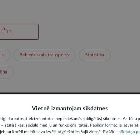
1
as
Sabiedriskais transports
Statistika
dība
Vietnē izmantojam sīkdatnes
PIEVIENOT KOMENTĀRU
rtīgi darbotos, tiek izmantotas nepieciešamās (obligātās) sīkdatnes. Ar Jūsu p
 – statistikas, sociālo mediju un funkcionalitātes. Papildinformācijai atveriet "
jebkurā brīdī mainīt savu izvēli, atgriežoties šajā vietnē. Plašāk –
sīkdatņu po