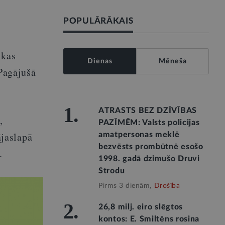
POPULĀRĀKAIS
 kas
Dienas
Mēneša
 Pagājušā
1.
ATRASTS BEZ DZĪVĪBAS
,
PAZĪMĒM: Valsts policijas
jaslapā
amatpersonas meklē
bezvēsts prombūtnē esošo
.
1998. gadā dzimušo Druvi
Strodu
Pirms 3 dienām,
Drošība
2.
26,8 milj. eiro slēgtos
kontos: E. Smiltēns rosina