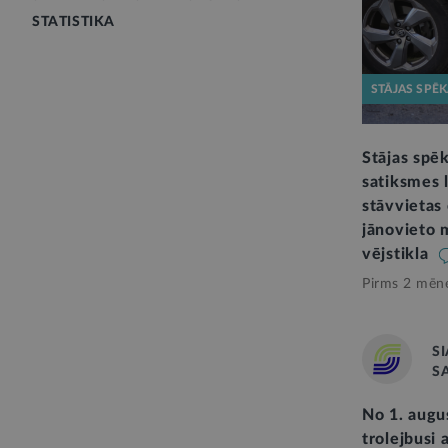
STATISTIKA
STĀJAS SPĒ
Stājas spē
satiksmes 
stāvvietas 
jānovieto 
vējstikla
Pirms 2 mēn
SI
S
No 1. augu
trolejbusi 