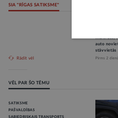
SIA "RĪGAS SATIKSME"
Norisinoti
tiks slēgts
maršruts; m
auto novie
stāvvietās
Rādīt vēl
Pirms 2 dien
VĒL PAR ŠO TĒMU
SATIKSME
PAŠVALDĪBAS
SABIEDRISKAIS TRANSPORTS