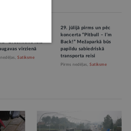
. augusta autobusi un
29. jūlijā pirms un pēc
jbusi atkal apstāsies
koncerta “Pitbull – I’m
rā “Grēcinieku iela”
Back!” Mežaparkā būs
augavas virzienā
papildu sabiedriskā
transporta reisi
 nedēļas,
Satiksme
Pirms nedēļas,
Satiksme