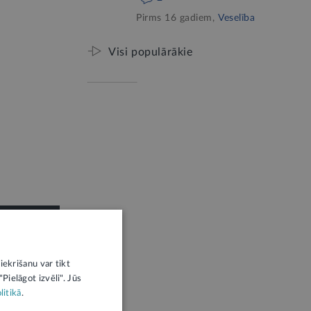
Pirms 16 gadiem,
Veselība
Visi populārākie
iekrišanu var tikt
Pielāgot izvēli". Jūs
litikā
.