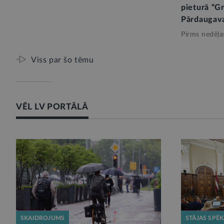
pieturā “Gr
Pārdaugava
Pirms nedēļa
Viss par šo tēmu
VĒL LV PORTĀLĀ
SKAIDROJUMS
STĀJAS SPĒ