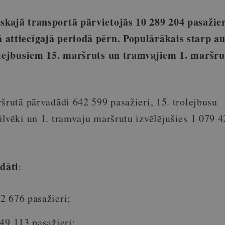
kajā transportā pārvietojās 10 289 204 pasažieri
 attiecīgajā periodā pērn. Populārākais starp a
rolejbusiem 15. maršruts un tramvajiem 1. maršru
šrutā pārvadādi 642 599 pasažieri, 15. trolejbusu
ilvēki un 1. tramvaju maršrutu izvēlējušies 1 079 4
dāti
:
2 676 pasažieri;
49 113 pasažieri;