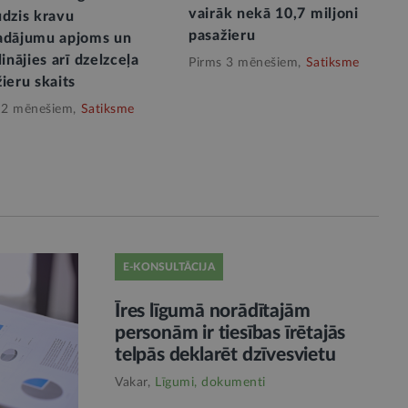
vairāk nekā 10,7 miljoni
udzis kravu
pasažieru
adājumu apjoms un
linājies arī dzelzceļa
Pirms 3 mēnešiem,
Satiksme
ieru skaits
 2 mēnešiem,
Satiksme
E-KONSULTĀCIJA
Īres līgumā norādītajām
personām ir tiesības īrētajās
telpās deklarēt dzīvesvietu
Vakar,
Līgumi, dokumenti