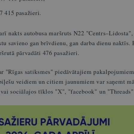
7 415 pasažieri.
 arī nakts autobusa maršruts N22 "Centrs–Lidosta",
ostu savieno gan brīvdienu, gan darba dienu naktīs.
šrutā pārvadāti 476 pasažieri.
ar "Rīgas satiksmes" piedāvātajiem pakalpojumiem
biļešu veidiem un citiem jaunumiem var saņemt mā
vai sociālajos tīklos "X", "facebook" un "Threads"