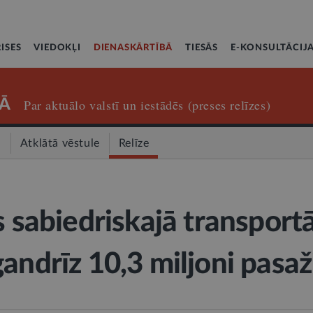
ISES
VIEDOKĻI
DIENASKĀRTĪBĀ
TIESĀS
E-KONSULTĀCIJ
Ā
Par aktuālo valstī un iestādēs (preses relīzes)
a
Atklātā vēstule
Relīze
s sabiedriskajā transport
gandrīz 10,3 miljoni pasaž