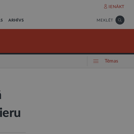
IENĀKT
AS
ARHĪVS
MEKLĒT
Tēmas
ā
ieru