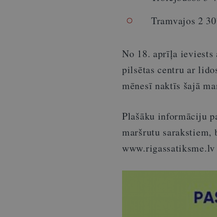
Tramvajos 2 30
No 18. aprīļa ieviests
pilsētas centru ar lid
mēnesī naktīs šajā mar
Plašāku informāciju p
maršrutu sarakstiem, 
www.rigassatiksme.lv 