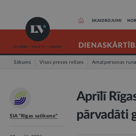
SKAIDROJUMI
NOR
DIENASKĀRTĪB
Sākums
Visas preses relīzes
Amatpersonas run
Aprīlī Rīga
pārvadāti 
SIA "Rīgas satiksme"