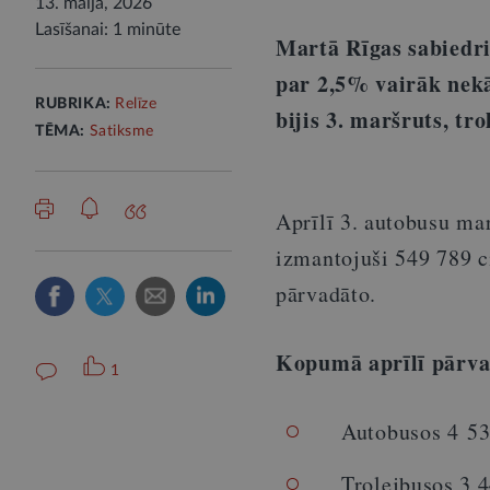
13. maijā, 2026
Lasīšanai: 1 minūte
Martā Rīgas sabiedris
par 2,5% vairāk nekā
RUBRIKA:
Relīze
bijis 3. maršruts, t
TĒMA:
Satiksme
Aprīlī 3. autobusu mar
izmantojuši 549 789 c
pārvadāto.
Kopumā aprīlī pārva
1
Autobusos 4 53
Trolejbusos 3 4