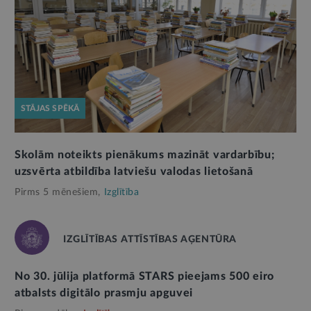
STĀJAS SPĒKĀ
Skolām noteikts pienākums mazināt vardarbību;
uzsvērta atbildība latviešu valodas lietošanā
Pirms 5 mēnešiem,
Izglītība
IZGLĪTĪBAS ATTĪSTĪBAS AĢENTŪRA
No 30. jūlija platformā STARS pieejams 500 eiro
atbalsts digitālo prasmju apguvei