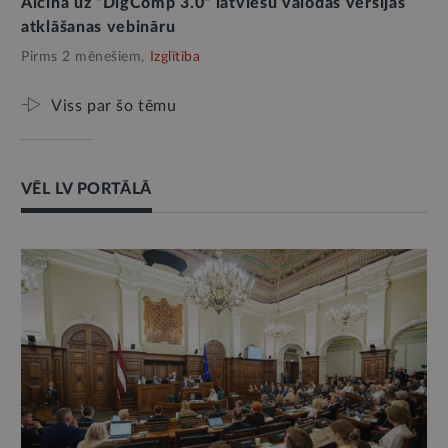
Aicina uz “DigComp 3.0” latviešu valodas versijas
atklāšanas vebināru
Pirms 2 mēnešiem,
Izglītība
Viss par šo tēmu
VĒL LV PORTĀLĀ