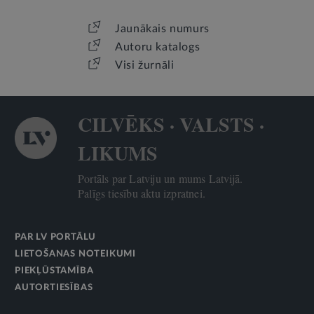
Jaunākais numurs
Autoru katalogs
Visi žurnāli
CILVĒKS · VALSTS ·
LIKUMS
Portāls par Latviju un mums Latvijā.
Palīgs tiesību aktu izpratnei.
PAR LV PORTĀLU
LIETOŠANAS NOTEIKUMI
PIEKĻŪSTAMĪBA
AUTORTIESĪBAS