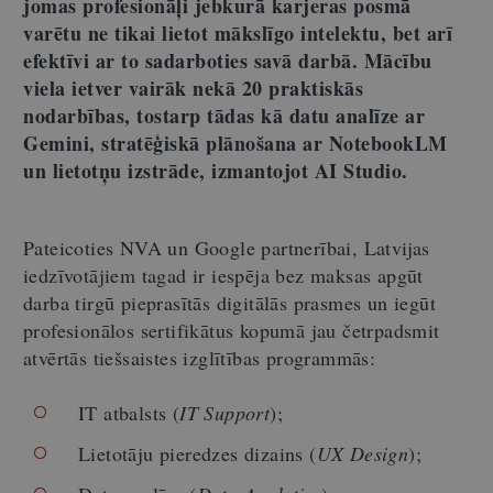
jomas profesionāļi jebkurā karjeras posmā
varētu ne tikai lietot mākslīgo intelektu, bet arī
efektīvi ar to sadarboties savā darbā. Mācību
viela ietver vairāk nekā 20 praktiskās
nodarbības, tostarp tādas kā datu analīze ar
Gemini, stratēģiskā plānošana ar NotebookLM
un lietotņu izstrāde, izmantojot AI Studio.
Pateicoties NVA un Google partnerībai, Latvijas
iedzīvotājiem tagad ir iespēja bez maksas apgūt
darba tirgū pieprasītās digitālās prasmes un iegūt
profesionālos sertifikātus kopumā jau četrpadsmit
atvērtās tiešsaistes izglītības programmās:
IT atbalsts (
IT Support
);
Lietotāju pieredzes dizains (
UX Design
);