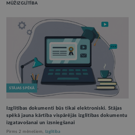
MŪŽIZGLĪTĪBA
STĀJAS SPĒKĀ
Izglītības dokumenti būs tikai elektroniski. Stājas
spēkā jauna kārtība vispārējās izglītības dokumentu
izgatavošanai un izsniegšanai
Pirms 2 mēnešiem,
Izglītība