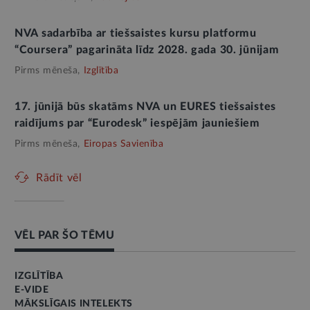
NVA sadarbība ar tiešsaistes kursu platformu
“Coursera” pagarināta līdz 2028. gada 30. jūnijam
Pirms mēneša,
Izglītība
17. jūnijā būs skatāms NVA un EURES tiešsaistes
raidījums par “Eurodesk” iespējām jauniešiem
Pirms mēneša,
Eiropas Savienība
Rādīt vēl
VĒL PAR ŠO TĒMU
IZGLĪTĪBA
E-VIDE
MĀKSLĪGAIS INTELEKTS