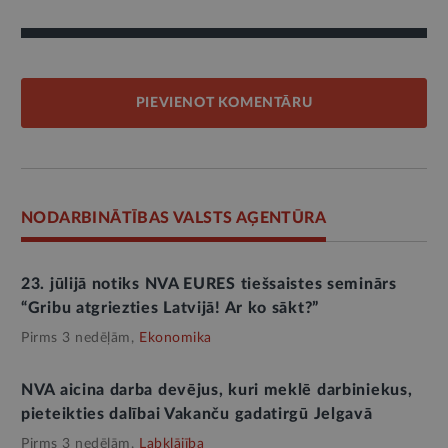
PIEVIENOT KOMENTĀRU
NODARBINĀTĪBAS VALSTS AĢENTŪRA
23. jūlijā notiks NVA EURES tiešsaistes seminārs
“Gribu atgriezties Latvijā! Ar ko sākt?”
Pirms 3 nedēļām,
Ekonomika
NVA aicina darba devējus, kuri meklē darbiniekus,
pieteikties dalībai Vakanču gadatirgū Jelgavā
Pirms 3 nedēļām,
Labklājība