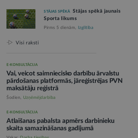
Stājas spēkā jaunais
STĀJAS SPĒKĀ
Sporta likums
Pirms 5 dienām,
Izglītība
Visi raksti
E-KONSULTĀCIJA
Vai, veicot saimniecisko darbību ārvalstu
pārdošanas platformās, jāreģistrējas PVN
maksātāju reģistrā
Šodien,
Uzņēmējdarbība
E-KONSULTĀCIJA
Atlaišanas pabalsta apmērs darbinieku
skaita samazināšanas gadījumā
Vakar,
Darba tiesības