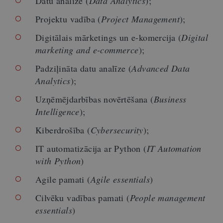
Datu analīze (
Data Analytics
);
Projektu vadība (
Project Management
);
Digitālais mārketings un e-komercija (
Digital
marketing and e-commerce
);
Padziļināta datu analīze (
Advanced Data
Analytics
);
Uzņēmējdarbības novērtēšana (
Business
Intelligence
);
Kiberdrošība (
Cybersecurity
);
IT automatizācija ar Python (
IT Automation
with Python
)
Agile pamati (
Agile essentials
)
Cilvēku vadības pamati (
People management
essentials
)