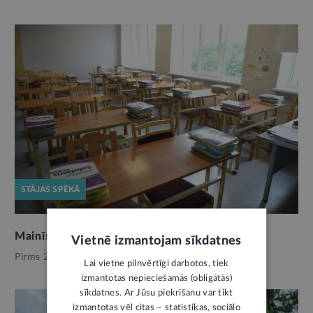
STĀJAS SPĒKĀ
Mainīsies uzņemšanas kārtība skolās
Vietnē izmantojam sīkdatnes
Pirms 2 mēnešiem,
Izglītība
Lai vietne pilnvērtīgi darbotos, tiek
izmantotas nepieciešamās (obligātās)
sīkdatnes. Ar Jūsu piekrišanu var tikt
izmantotas vēl citas – statistikas, sociālo