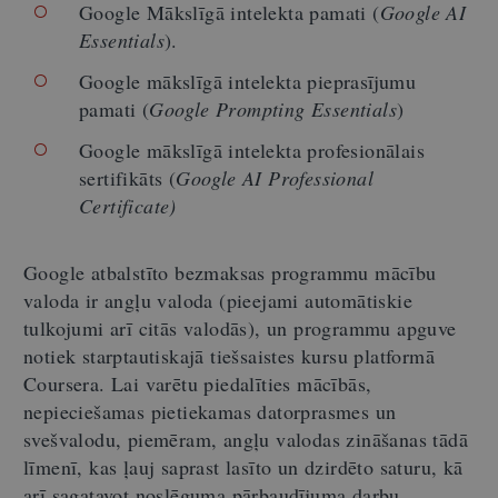
Google Mākslīgā intelekta pamati (
Google AI
Essentials
).
Google mākslīgā intelekta pieprasījumu
pamati (
Google Prompting Essentials
)
Google mākslīgā intelekta profesionālais
sertifikāts
(
Google AI Professional
Certificate)
Google atbalstīto bezmaksas programmu mācību
valoda ir angļu valoda (pieejami automātiskie
tulkojumi arī citās valodās), un programmu apguve
notiek starptautiskajā tiešsaistes kursu platformā
Coursera. Lai varētu piedalīties mācībās,
nepieciešamas pietiekamas datorprasmes un
svešvalodu, piemēram, angļu valodas zināšanas tādā
līmenī, kas ļauj saprast lasīto un dzirdēto saturu, kā
arī sagatavot noslēguma pārbaudījuma darbu.