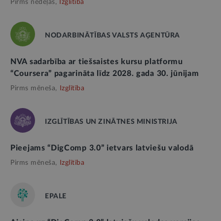
Pirms nedēļas,
Izglītība
NODARBINĀTĪBAS VALSTS AĢENTŪRA
NVA sadarbība ar tiešsaistes kursu platformu
“Coursera” pagarināta līdz 2028. gada 30. jūnijam
Pirms mēneša,
Izglītība
IZGLĪTĪBAS UN ZINĀTNES MINISTRIJA
Pieejams “DigComp 3.0” ietvars latviešu valodā
Pirms mēneša,
Izglītība
EPALE