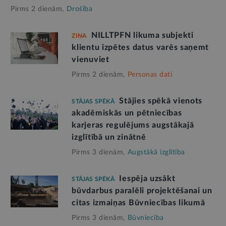
Pirms 2 dienām,
Drošība
NILLTPFN likuma subjekti
ZIŅA
klientu izpētes datus varēs saņemt
vienuviet
Pirms 2 dienām,
Personas dati
Stājies spēkā vienots
STĀJAS SPĒKĀ
akadēmiskās un pētniecības
karjeras regulējums augstākajā
izglītībā un zinātnē
Pirms 3 dienām,
Augstākā izglītība
Iespēja uzsākt
STĀJAS SPĒKĀ
būvdarbus paralēli projektēšanai un
citas izmaiņas Būvniecības likumā
Pirms 3 dienām,
Būvniecība