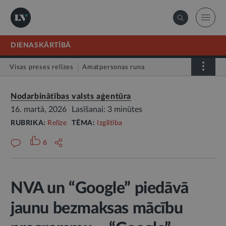
DIENASKĀRTĪBĀ
Visas preses relīzes
Amatpersonas runa
Atklātā vēstule
Relīze
Nodarbinātības valsts aģentūra
16. martā, 2026
Lasīšanai: 3 minūtes
RUBRIKA:
Relīze
TĒMA:
Izglītība
6
NVA un “Google” piedāvā
jaunu bezmaksas mācību