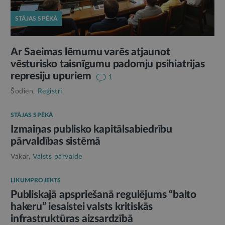
STĀJAS SPĒKĀ
Ar Saeimas lēmumu varēs atjaunot
vēsturisko taisnīgumu padomju psihiatrijas
represiju upuriem
1
Šodien,
Reģistri
STĀJAS SPĒKĀ
Izmaiņas publisko kapitālsabiedrību
pārvaldības sistēmā
Vakar,
Valsts pārvalde
LIKUMPROJEKTS
Publiskajā apspriešanā regulējums “balto
hakeru” iesaistei valsts kritiskās
infrastruktūras aizsardzībā