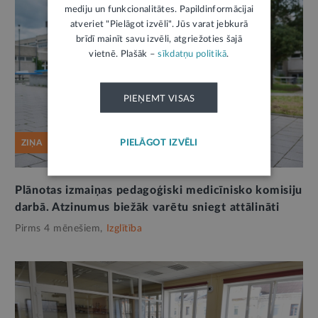
mediju un funkcionalitātes. Papildinformācijai
atveriet "Pielāgot izvēli". Jūs varat jebkurā
brīdī mainīt savu izvēli, atgriežoties šajā
vietnē. Plašāk –
sīkdatņu politikā
.
PIEŅEMT VISAS
PIELĀGOT IZVĒLI
ZIŅA
Plānotas izmaiņas pedagoģiski medicīnisko komisiju
darbā. Atzinumus biežāk varētu sniegt attālināti
Pirms 4 mēnešiem,
Izglītība