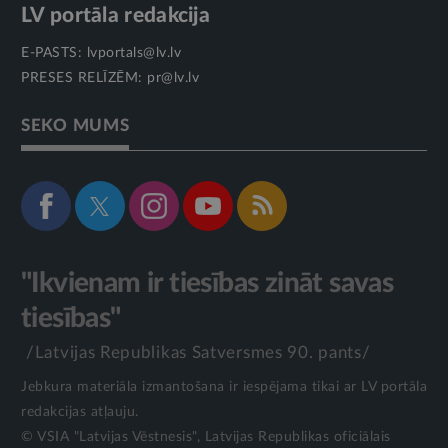
LV portāla redakcija
E-PASTS:
lvportals@lv.lv
PRESES RELĪZĒM:
pr@lv.lv
SEKO MUMS
"Ikvienam ir tiesības zināt savas
tiesības"
/Latvijas Republikas Satversmes 90. pants/
Jebkura materiāla izmantošana ir iespējama tikai ar LV portāla
redakcijas atļauju.
© VSIA "Latvijas Vēstnesis", Latvijas Republikas oficiālais