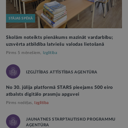
STĀJAS SPĒKĀ
Skolām noteikts pienākums mazināt vardarbību;
uzsvērta atbildība latviešu valodas lietošanā
Pirms 5 mēnešiem,
Izglītība
IZGLĪTĪBAS ATTĪSTĪBAS AĢENTŪRA
No 30. jūlija platformā STARS pieejams 500 eiro
atbalsts digitālo prasmju apguvei
Pirms nedēļas,
Izglītība
JAUNATNES STARPTAUTISKO PROGRAMMU
AĢENTŪRA