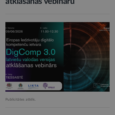
atklāšanas vebināru
Publicitātes attēls.