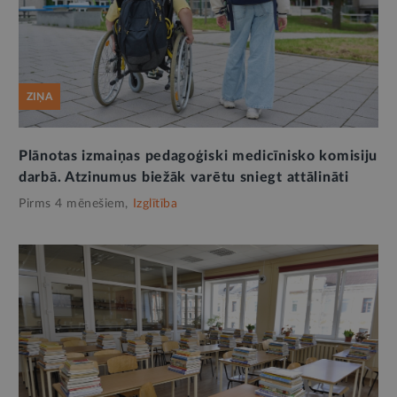
ZIŅA
Plānotas izmaiņas pedagoģiski medicīnisko komisiju
darbā. Atzinumus biežāk varētu sniegt attālināti
Pirms 4 mēnešiem,
Izglītība