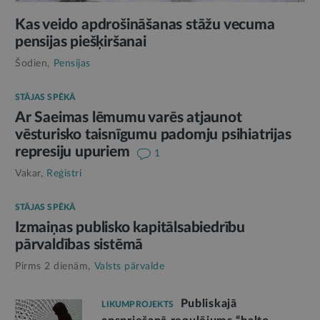
Kas veido apdrošināšanas stāžu vecuma
pensijas piešķiršanai
Šodien,
Pensijas
STĀJAS SPĒKĀ
Ar Saeimas lēmumu varēs atjaunot
vēsturisko taisnīgumu padomju psihiatrijas
represiju upuriem
1
Vakar,
Reģistri
STĀJAS SPĒKĀ
Izmaiņas publisko kapitālsabiedrību
pārvaldības sistēmā
Pirms 2 dienām,
Valsts pārvalde
Publiskajā
LIKUMPROJEKTS