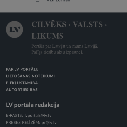
Visi žurnāli
CILVĒKS · VALSTS ·
LIKUMS
Portāls par Latviju un mums Latvijā.
Palīgs tiesību aktu izpratnei.
PAR LV PORTĀLU
LIETOŠANAS NOTEIKUMI
PIEKĻŪSTAMĪBA
AUTORTIESĪBAS
LV portāla redakcija
E-PASTS:
lvportals@lv.lv
PRESES RELĪZĒM:
pr@lv.lv