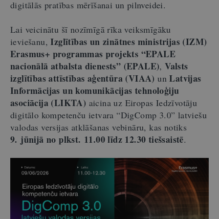
digitālās pratības mērīšanai un pilnveidei.
Lai veicinātu šī nozīmīgā rīka veiksmīgāku
Izglītības un zinātnes ministrijas (IZM)
ieviešanu,
Erasmus+ programmas projekts “EPALE
nacionālā atbalsta dienests” (EPALE)
Valsts
,
izglītības attīstības aģentūra (VIAA)
Latvijas
un
Informācijas un komunikācijas tehnoloģiju
asociācija (LIKTA)
aicina uz Eiropas Iedzīvotāju
digitālo kompetenču ietvara “DigComp 3.0” latviešu
valodas versijas atklāšanas vebināru, kas notiks
9. jūnijā no plkst. 11.00 līdz 12.30 tiešsaistē
.