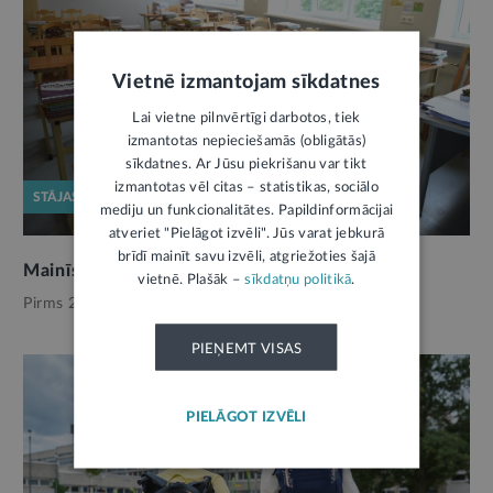
Vietnē izmantojam sīkdatnes
Lai vietne pilnvērtīgi darbotos, tiek
izmantotas nepieciešamās (obligātās)
sīkdatnes. Ar Jūsu piekrišanu var tikt
izmantotas vēl citas – statistikas, sociālo
STĀJAS SPĒKĀ
mediju un funkcionalitātes. Papildinformācijai
atveriet "Pielāgot izvēli". Jūs varat jebkurā
brīdī mainīt savu izvēli, atgriežoties šajā
Mainīsies uzņemšanas kārtība skolās
vietnē. Plašāk –
sīkdatņu politikā
.
Pirms 2 mēnešiem,
Izglītība
PIEŅEMT VISAS
PIELĀGOT IZVĒLI