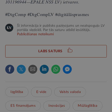
101196944—EPALE NSS LV) ietvaros.
#DigComp #DigCompLV #digitālāsprasmes
Šī informācija ir publisks paziņojums un neatspoguļo LV
portāla viedokli. Par tās saturu atbild iesūtītājs.
Publicēšanas noteikumi
LABS SATURS
Izglītība
E-vide
Valsts valoda
ES finansējums
Inovācijas
Mūžizglītība