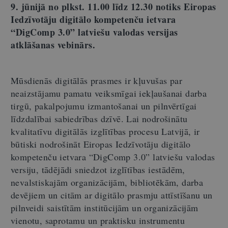
9. jūnijā no plkst. 11.00 līdz 12.30 notiks Eiropas
Iedzīvotāju digitālo kompetenču ietvara
“DigComp 3.0” latviešu valodas versijas
atklāšanas vebinārs.
Mūsdienās digitālās prasmes ir kļuvušas par
neaizstājamu pamatu veiksmīgai iekļaušanai darba
tirgū, pakalpojumu izmantošanai un pilnvērtīgai
līdzdalībai sabiedrības dzīvē. Lai nodrošinātu
kvalitatīvu digitālās izglītības procesu Latvijā, ir
būtiski nodrošināt Eiropas Iedzīvotāju digitālo
kompetenču ietvara “DigComp 3.0” latviešu valodas
versiju, tādējādi sniedzot izglītības iestādēm,
nevalstiskajām organizācijām, bibliotēkām, darba
devējiem un citām ar digitālo prasmju attīstīšanu un
pilnveidi saistītām institūcijām un organizācijām
vienotu, saprotamu un praktisku instrumentu