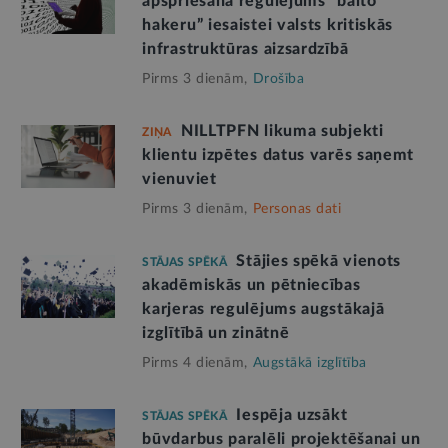
apspriešanā regulējums “balto
hakeru” iesaistei valsts kritiskās
infrastruktūras aizsardzībā
Pirms 3 dienām,
Drošība
NILLTPFN likuma subjekti
ZIŅA
klientu izpētes datus varēs saņemt
vienuviet
Pirms 3 dienām,
Personas dati
Stājies spēkā vienots
STĀJAS SPĒKĀ
akadēmiskās un pētniecības
karjeras regulējums augstākajā
izglītībā un zinātnē
Pirms 4 dienām,
Augstākā izglītība
Iespēja uzsākt
STĀJAS SPĒKĀ
būvdarbus paralēli projektēšanai un