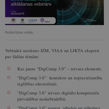
Publicitātes attēls.
Vebinārā uzstāsies IZM, VIAA un LIKTA eksperti
par šādām tēmām:
Kas jauns “DigComp 3.0” – ietvara elementi;
“DigComp 3.0” konteksts un nepieciešamība
izglītības ekosistēmā;
“DigComp 3.0” ietvars digitālo kompetenču
pārvaldībai nodarbinātībā;
“DigComp 3.0” resursi, atbalsts un nākotnes