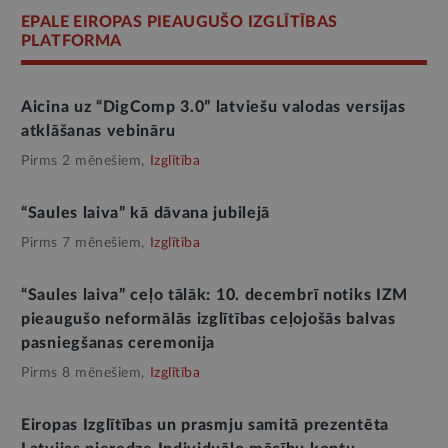
EPALE EIROPAS PIEAUGUŠO IZGLĪTĪBAS
PLATFORMA
Aicina uz “DigComp 3.0” latviešu valodas versijas
atklāšanas vebināru
Pirms 2 mēnešiem,
Izglītība
“Saules laiva” kā dāvana jubilejā
Pirms 7 mēnešiem,
Izglītība
“Saules laiva” ceļo tālāk: 10. decembrī notiks IZM
pieaugušo neformālās izglītības ceļojošās balvas
pasniegšanas ceremonija
Pirms 8 mēnešiem,
Izglītība
Eiropas Izglītības un prasmju samitā prezentēta