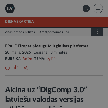
DIENASKĀRTĪBĀ
Visas preses relīzes
Amatpersonas runa
Atklātā vēstule
Relīze
EPALE Eiropas pieaugušo izglītības platforma
28. maijā, 2026
Lasīšanai: 3 minūtes
RUBRIKA:
Relīze
TĒMA:
Izglītība
Aicina uz “DigComp 3.0”
latviešu valodas versijas