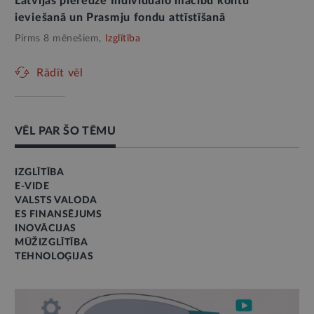
Latvijas pieredze Individuālo mācību kontu
ieviešanā un Prasmju fondu attīstīšanā
Pirms 8 mēnešiem,
Izglītība
Rādīt vēl
VĒL PAR ŠO TĒMU
IZGLĪTĪBA
E-VIDE
VALSTS VALODA
ES FINANSĒJUMS
INOVĀCIJAS
MŪŽIZGLĪTĪBA
TEHNOLOĢIJAS