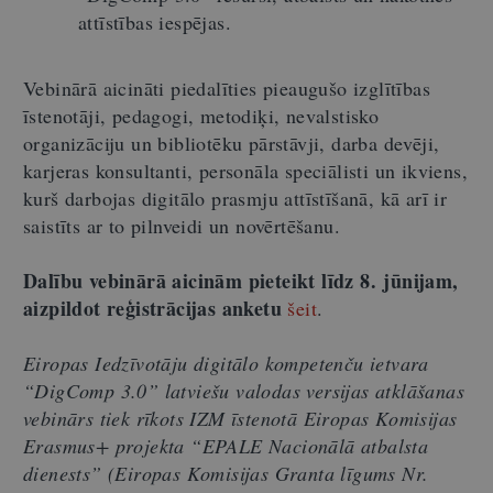
attīstības iespējas.
Vebinārā aicināti piedalīties pieaugušo izglītības
īstenotāji, pedagogi, metodiķi, nevalstisko
organizāciju un bibliotēku pārstāvji, darba devēji,
karjeras konsultanti, personāla speciālisti un ikviens,
kurš darbojas digitālo prasmju attīstīšanā, kā arī ir
saistīts ar to pilnveidi un novērtēšanu.
Dalību vebinārā aicinām pieteikt līdz 8. jūnijam,
aizpildot reģistrācijas anketu
šeit
.
Eiropas Iedzīvotāju digitālo kompetenču ietvara
“DigComp 3.0” latviešu valodas versijas atklāšanas
vebinārs tiek rīkots IZM īstenotā Eiropas Komisijas
Erasmus+ projekta “EPALE Nacionālā atbalsta
dienests” (Eiropas Komisijas Granta līgums Nr.