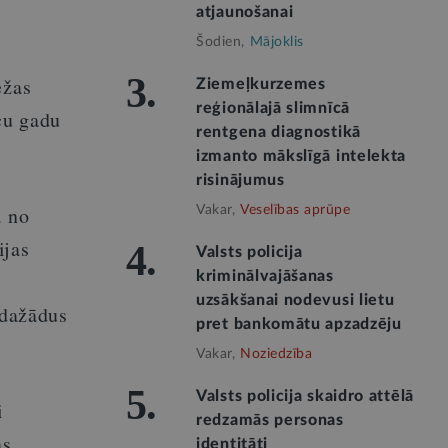
atjaunošanai
Šodien,
Mājoklis
3.
ežas
Ziemeļkurzemes
reģionālajā slimnīcā
cu gadu
rentgena diagnostikā
izmanto mākslīgā intelekta
risinājumus
a no
Vakar,
Veselības aprūpe
ijas
4.
Valsts policija
kriminālvajāšanas
uzsākšanai nodevusi lietu
 dažādus
pret bankomātu apzadzēju
Vakar,
Noziedzība
5.
Valsts policija skaidro attēlā
i
redzamās personas
as
identitāti