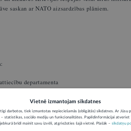
zbūve saskan ar NATO aizsardzības plāniem.
a:
attiecību departamenta
 referente
Vietnē izmantojam sīkdatnes
rtīgi darbotos, tiek izmantotas nepieciešamās (obligātās) sīkdatnes. Ar Jūsu p
 – statistikas, sociālo mediju un funkcionalitātes. Papildinformācijai atveriet "
jebkurā brīdī mainīt savu izvēli, atgriežoties šajā vietnē. Plašāk –
sīkdatņu po