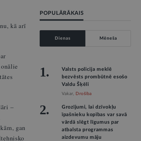
POPULĀRĀKAIS
nu, kā arī
Dienas
Mēneša
par
ionālie
1.
Valsts policija meklē
tātes
bezvēsts prombūtnē esošo
Valdu Šķēli
Vakar,
Drošība
āri –
2.
Grozījumi, lai dzīvokļu
īpašnieku kopības var savā
n
vārdā slēgt līgumus par
skām, gan
atbalsta programmas
ltehnisko
aizdevumu māju