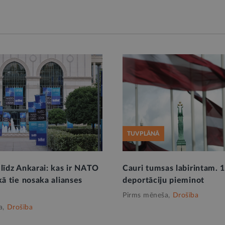
TUVPLĀNĀ
 līdz Ankarai: kas ir NATO
Cauri tumsas labirintam. 1
kā tie nosaka alianses
deportāciju pieminot
Pirms mēneša,
Drošība
a,
Drošība