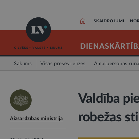
SKAIDROJUMI
NOR
DIENASKĀRTĪB
Sākums
Visas preses relīzes
Amatpersonas run
Valdība pi
robežas st
Aizsardzības ministrija