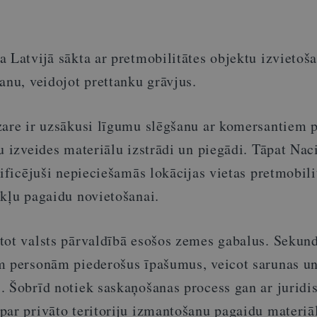
 Latvijā sākta ar pretmobilitātes objektu izvietoša
anu, veidojot prettanku grāvjus.
zare ir uzsākusi līgumu slēgšanu ar komersantiem 
u izveides materiālu izstrādi un piegādi. Tāpat Nac
tificējuši nepieciešamās lokācijas vietas pretmobili
ekļu pagaidu novietošanai.
tot valsts pārvaldībā esošos zemes gabalus. Sekund
m personām piederošus īpašumus, veicot sarunas u
. Šobrīd notiek saskaņošanas process gan ar juridi
par privāto teritoriju izmantošanu pagaidu materiā