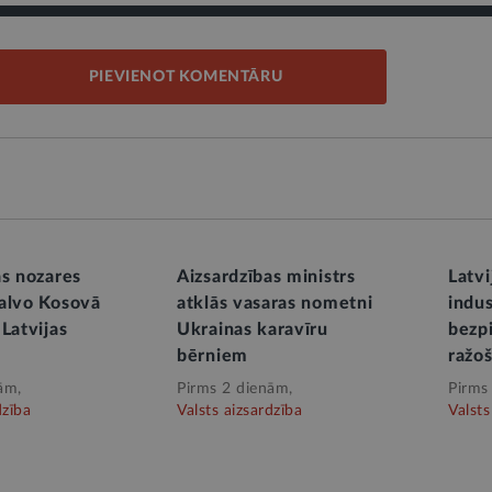
PIEVIENOT KOMENTĀRU
as nozares
Aizsardzības ministrs
Latvi
alvo Kosovā
atklās vasaras nometni
indus
Latvijas
Ukrainas karavīru
bezp
bērniem
ražo
ām,
Pirms 2 dienām,
Pirms
dzība
Valsts aizsardzība
Valsts