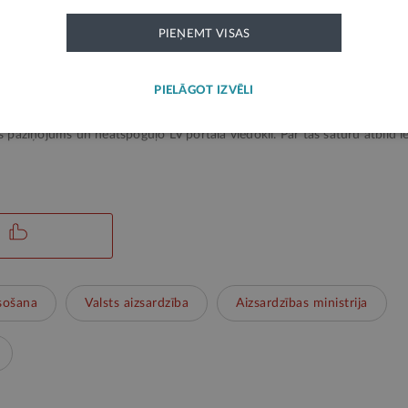
PIEŅEMT VISAS
henbaha@mod.gov.lv
PIELĀGOT IZVĒLI
ks paziņojums un neatspoguļo LV portāla viedokli. Par tās saturu atbild ie
sošana
Valsts aizsardzība
Aizsardzības ministrija