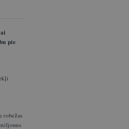
jai
bu pie
ekļi
u robežas
 miljonus