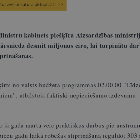
m.
Izvērtē satura aktualitāti! >>
Ministru kabinets piešķīra Aizsardzības ministri
ārsniedz desmit miljonus eiro, lai turpinātu dar
prināšanas.
ķirts no valsts budžeta programmas 02.00.00 ''Līdz
iem'', atbilstoši faktiski nepieciešamo izdevumu
o šī gada marta veic praktiskus darbus pie austrum
piecu gadu laikā robežas stiprināšanā ieguldot 303