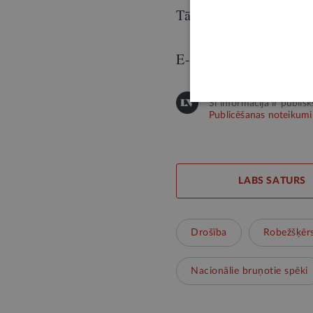
Tālrunis: 67335093
E-pasts:
Daniela.Rei
Šī informācija ir publis
Publicēšanas noteikumi
LABS SATURS
Drošība
Robežšķēr
Nacionālie bruņotie spēki