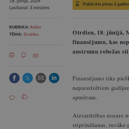
18. jūnijā, 2024
Publicēts pirms 2 gadie
Lasīšanai: 3 minūtes
RUBRIKA:
Relīze
Otrdien, 18. jūnijā, 
TĒMA:
Drošība
finansējumu, kas nep
austrumu robežas sti
Finansējums tiks pieš
neparedzētiem gadījum
apmēram.
Aizsardzības nozare n
stiprināšanas, tuvāko 