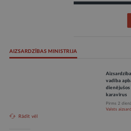
AIZSARDZĪBAS MINISTRIJA
Aizsardzīb
vadība apb
dienējušos 
karavīrus
Pirms 2 dien
Valsts aizsar
Rādīt vēl