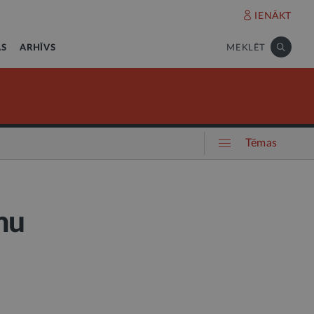
IENĀKT
AS
ARHĪVS
MEKLĒT
Tēmas
mu