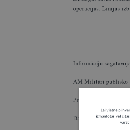
operācijas. Līnijas i
Informāciju sagatavoj
AM Militāri publisko 
Preses nodaļas vecākā
Lai vietne pilnvē
Daniela Reihenbaha
izmantotas vēl citas
varat 