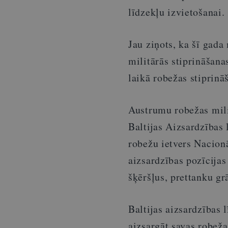
līdzekļu izvietošanai.
Jau ziņots, ka šī gada
militārās stiprināšana
laikā robežas stiprinā
Austrumu robežas milit
Baltijas Aizsardzības 
robežu ietvers Nacion
aizsardzības pozīcijas
šķēršļus, prettanku gr
Baltijas aizsardzības l
aizsargāt savas robeža