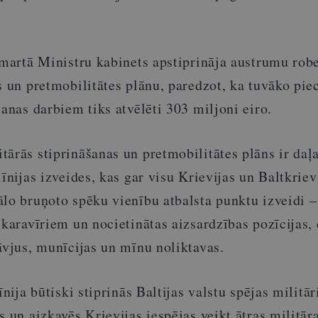
 martā Ministru kabinets apstiprināja austrumu rob
s un pretmobilitātes plānu, paredzot, ka tuvāko pie
šanas darbiem tiks atvēlēti 303 miljoni eiro.
ārās stiprināšanas un pretmobilitātes plāns ir daļ
līnijas izveides, kas gar visu Krievijas un Baltkriev
ālo bruņoto spēku vienību atbalsta punktu izveidi –
 karavīriem un nocietinātas aizsardzības pozīcijas,
āvjus, munīcijas un mīnu noliktavas.
īnija būtiski stiprinās Baltijas valstu spējas militār
s un aizkavēs Krievijas iespējas veikt ātras militār