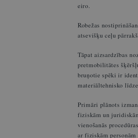
eiro.
Robežas nostiprināšana
atsevišķu ceļu pārrakš
Tāpat aizsardzības no
pretmobilitātes šķēršļ
bruņotie spēki ir iden
materiāltehnisko līdz
Primāri plānots izman
fiziskām un juridiskā
vienošanās procedūras
ar fiziskām personām 