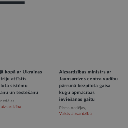
jā kopā ar Ukrainas
Aizsardzības ministrs ar
triju attīstīs
Jaunsardzes centra vadību
ilota sistēmu
pārrunā bezpilota gaisa
šanu un testēšanu
kuģu apmācības
ieviešanas gaitu
 nedēļas,
 aizsardzība
Pirms nedēļas,
Valsts aizsardzība