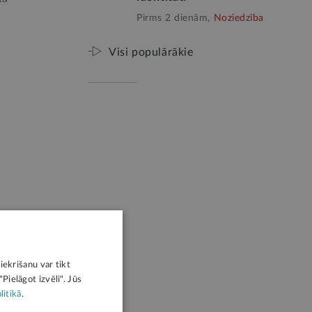
Pirms 2 dienām,
Noziedzība
Visi populārākie
iekrišanu var tikt
Pielāgot izvēli". Jūs
litikā
.