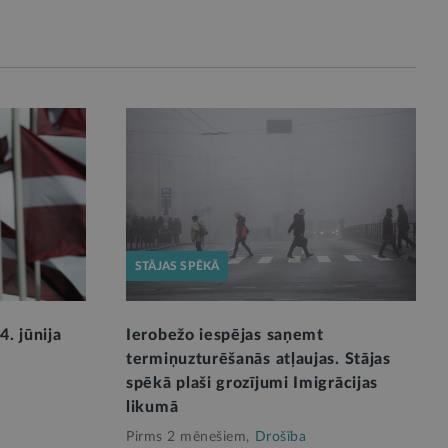
STĀJAS SPĒKĀ
4. jūnija
Ierobežo iespējas saņemt
termiņuzturēšanās atļaujas. Stājas
spēkā plaši grozījumi Imigrācijas
likumā
Pirms 2 mēnešiem,
Drošība