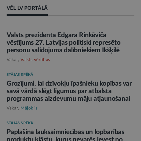
VĒL LV PORTĀLĀ
AMATPERSONAS RUNA
Valsts prezidenta Edgara Rinkēviča
vēstījums 27. Latvijas politiski represēto
personu salidojuma dalībniekiem Ikšķilē
Vakar,
Valsts vērtības
STĀJAS SPĒKĀ
Grozījumi, lai dzīvokļu īpašnieku kopības var
savā vārdā slēgt līgumus par atbalsta
programmas aizdevumu māju atjaunošanai
Vakar,
Mājoklis
STĀJAS SPĒKĀ
Paplašina lauksaimniecības un lopbarības
produktu klāstu, kurus nevarēs ievest no