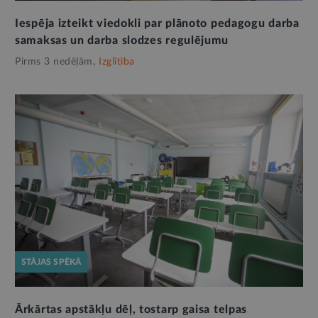
Iespēja izteikt viedokli par plānoto pedagogu darba
samaksas un darba slodzes regulējumu
Pirms 3 nedēļām,
Izglītība
STĀJAS SPĒKĀ
Ārkārtas apstākļu dēļ, tostarp gaisa telpas