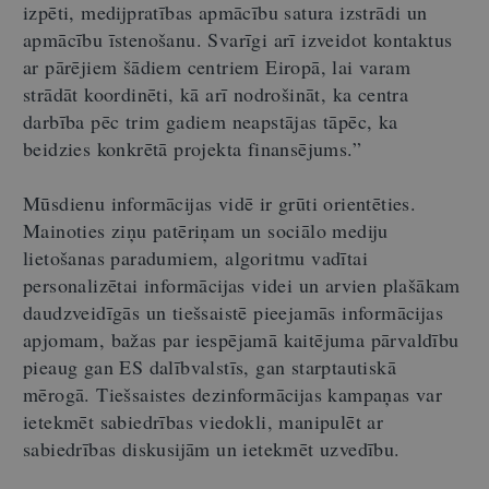
izpēti, medijpratības apmācību satura izstrādi un
apmācību īstenošanu. Svarīgi arī izveidot kontaktus
ar pārējiem šādiem centriem Eiropā, lai varam
strādāt koordinēti, kā arī nodrošināt, ka centra
darbība pēc trim gadiem neapstājas tāpēc, ka
beidzies konkrētā projekta finansējums.”
Mūsdienu informācijas vidē ir grūti orientēties.
Mainoties ziņu patēriņam un sociālo mediju
lietošanas paradumiem, algoritmu vadītai
personalizētai informācijas videi un arvien plašākam
daudzveidīgās un tiešsaistē pieejamās informācijas
apjomam, bažas par iespējamā kaitējuma pārvaldību
pieaug gan ES dalībvalstīs, gan starptautiskā
mērogā. Tiešsaistes dezinformācijas kampaņas var
ietekmēt sabiedrības viedokli, manipulēt ar
sabiedrības diskusijām un ietekmēt uzvedību.