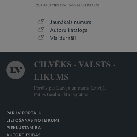
ŽURNĀLS TIESISKAI DOMAI UN PRAKSEI
Jaunākais numurs
Autoru katalogs
Visi žurnāli
CILVĒKS · VALSTS ·
LIKUMS
Portāls par Latviju un mums Latvijā.
Palīgs tiesību aktu izpratnei.
PAR LV PORTĀLU
LIETOŠANAS NOTEIKUMI
PIEKĻŪSTAMĪBA
AUTORTIESĪBAS