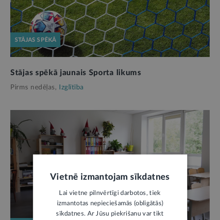
STĀJAS SPĒKĀ
Stājas spēkā jaunais Sporta likums
Pirms nedēļas,
Izglītība
Vietnē izmantojam sīkdatnes
Lai vietne pilnvērtīgi darbotos, tiek
izmantotas nepieciešamās (obligātās)
sīkdatnes. Ar Jūsu piekrišanu var tikt