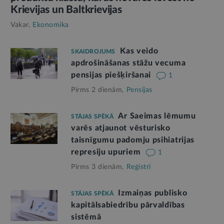
Krievijas un Baltkrievijas
Vakar,
Ekonomika
Kas veido
SKAIDROJUMS
apdrošināšanas stāžu vecuma
pensijas piešķiršanai
1
Pirms 2 dienām,
Pensijas
Ar Saeimas lēmumu
STĀJAS SPĒKĀ
varēs atjaunot vēsturisko
taisnīgumu padomju psihiatrijas
represiju upuriem
1
Pirms 3 dienām,
Reģistri
Izmaiņas publisko
STĀJAS SPĒKĀ
kapitālsabiedrību pārvaldības
sistēmā