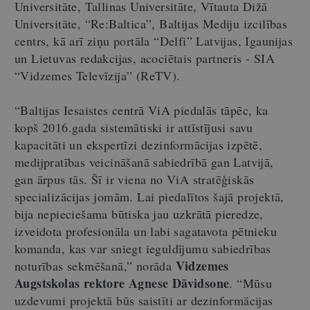
Universitāte, Tallinas Universitāte, Vītauta Dižā
Universitāte, “Re:Baltica”, Baltijas Mediju izcilības
centrs, kā arī ziņu portāla “Delfi” Latvijas, Igaunijas
un Lietuvas redakcijas, acociētais partneris - SIA
“Vidzemes Televīzija” (ReTV).
“Baltijas Iesaistes centrā ViA piedalās tāpēc, ka
kopš 2016.gada sistemātiski ir attīstījusi savu
kapacitāti un ekspertīzi dezinformācijas izpētē,
medijpratības veicināšanā sabiedrībā gan Latvijā,
gan ārpus tās. Šī ir viena no ViA stratēģiskās
specializācijas jomām. Lai piedalītos šajā projektā,
bija nepieciešama būtiska jau uzkrātā pieredze,
izveidota profesionāla un labi sagatavota pētnieku
komanda, kas var sniegt ieguldījumu sabiedrības
Vidzemes
noturības sekmēšanā,” norāda
Augstskolas rektore Agnese Dāvidsone
. “Mūsu
uzdevumi projektā būs saistīti ar dezinformācijas