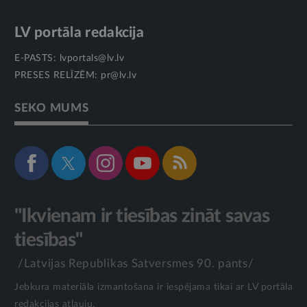
LV portāla redakcija
E-PASTS:
lvportals@lv.lv
PRESES RELĪZĒM:
pr@lv.lv
SEKO MUMS
"Ikvienam ir tiesības zināt savas
tiesības"
/Latvijas Republikas Satversmes 90. pants/
Jebkura materiāla izmantošana ir iespējama tikai ar LV portāla
redakcijas atļauju.