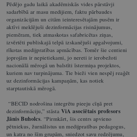
Pēdējo gadu laikā akadēmiskās vides pārstāvji
sadarbībā ar masu medijiem, faktu pārbaudes
organizācijām un citām ieinteresētajām pusēm ir
aktīvi meklējuši dezinformācijas risinājumus,
piemēram, tiek atmaskotas safabricētas ziņas,
izvērtēti publiskajā telpā izskanējuši apgalvojumi,
rīkotas medijpratības apmācības. Tomēr šie centieni
joprojām ir nepietiekami, jo nereti ir ierobežoti
nacionālā mērogā un balstīti īstermiņa projektos,
kuriem nav turpinājuma. Tie bieži vien nespēj reaģēt
uz dezinformācijas kampaņām, kas notiek
starptautiskā mērogā.
“BECID nodrošina integrētu pieeju cīņā pret
ViA asociētais profesors
dezinformāciju,” stāsta
Jānis Buholcs
. “Pirmkārt, šis centrs apvieno
pētniekus, žurnālistus un medijpratības pedagogus,
un katra no šīm grupām, sniedzot savu redzējumu,