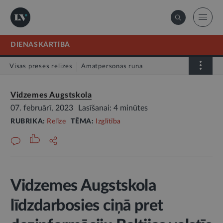
DIENASKĀRTĪBĀ
Visas preses relīzes
Amatpersonas runa
Atklātā vēstule
Relīze
Vidzemes Augstskola
07. februārī, 2023
Lasīšanai: 4 minūtes
RUBRIKA:
Relīze
TĒMA:
Izglītība
Vidzemes Augstskola
līdzdarbosies ciņā pret