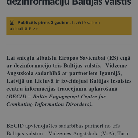
dezinformāciju Baltijas valstīs
Publicēts pirms 3 gadiem.
Izvērtē satura
aktualitāti! >>
Lai sniegtu atbalstu Eiropas Savienībai (ES) cīņā
ar dezinformāciju trīs Baltijas valstīs, Vidzeme
Augstskola sadarbībā ar partneriem Igaunijā,
Latvijā un Lietuvā ir izveidojusi Baltijas Iesaistes
centru informācijas traucējumu apkarošanā
(BECID – Baltic Engagement Centre for
Combating Information Disorders).
BECID apvienojušies sadarbības partneri no trīs
Baltijas valstīm - Vidzemes Augstskola (ViA), Tartu