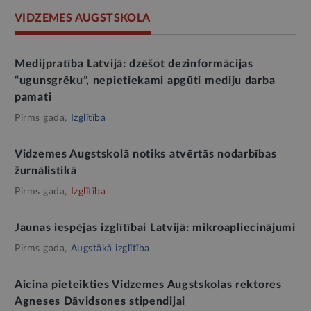
VIDZEMES AUGSTSKOLA
Medijpratība Latvijā: dzēšot dezinformācijas
“ugunsgrēku”, nepietiekami apgūti mediju darba
pamati
Pirms gada,
Izglītība
Vidzemes Augstskolā notiks atvērtās nodarbības
žurnālistikā
Pirms gada,
Izglītība
Jaunas iespējas izglītībai Latvijā: mikroapliecinājumi
Pirms gada,
Augstākā izglītība
Aicina pieteikties Vidzemes Augstskolas rektores
Agneses Dāvidsones stipendijai