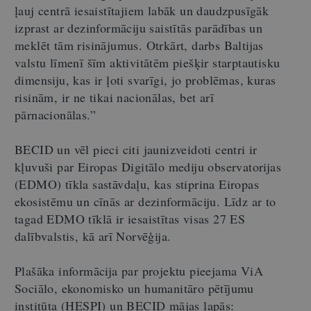
ļauj centrā iesaistītajiem labāk un daudzpusīgāk
izprast ar dezinformāciju saistītās parādības un
meklēt tām risinājumus. Otrkārt, darbs Baltijas
valstu līmenī šīm aktivitātēm piešķir starptautisku
dimensiju, kas ir ļoti svarīgi, jo problēmas, kuras
risinām, ir ne tikai nacionālas, bet arī
pārnacionālas.”
BECID un vēl pieci citi jaunizveidoti centri ir
kļuvuši par Eiropas Digitālo mediju observatorijas
(EDMO) tīkla sastāvdaļu, kas stiprina Eiropas
ekosistēmu un cīnās ar dezinformāciju. Līdz ar to
tagad EDMO tīklā ir iesaistītas visas 27 ES
dalībvalstis, kā arī Norvēģija.
Plašāka informācija par projektu pieejama ViA
Sociālo, ekonomisko un humanitāro pētījumu
institūta (HESPI) un BECID mājas lapās: