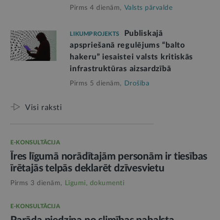
Pirms 4 dienām,
Valsts pārvalde
Publiskajā
LIKUMPROJEKTS
apspriešanā regulējums “balto
hakeru” iesaistei valsts kritiskās
infrastruktūras aizsardzībā
Pirms 5 dienām,
Drošība
Visi raksti
E-KONSULTĀCIJA
Īres līgumā norādītajām personām ir tiesības
īrētajās telpās deklarēt dzīvesvietu
Pirms 3 dienām,
Līgumi, dokumenti
E-KONSULTĀCIJA