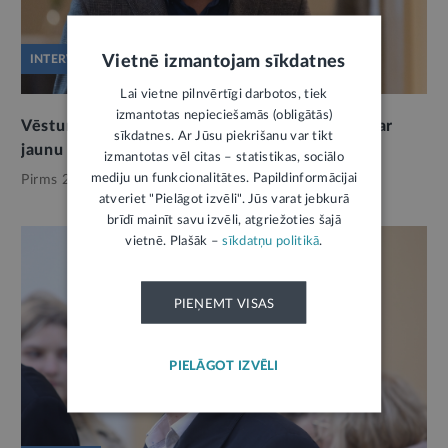
Vietnē izmantojam sīkdatnes
INTERVIJA
Lai vietne pilnvērtīgi darbotos, tiek
izmantotas nepieciešamās (obligātās)
Vēsturnieks: Ulmanim nebija skaidras idejas par
sīkdatnes. Ar Jūsu piekrišanu var tikt
jaunu konstitucionālo ietvaru
3
izmantotas vēl citas – statistikas, sociālo
mediju un funkcionalitātes. Papildinformācijai
Pirms 2 mēnešiem,
Kultūra
atveriet "Pielāgot izvēli". Jūs varat jebkurā
brīdī mainīt savu izvēli, atgriežoties šajā
vietnē. Plašāk –
sīkdatņu politikā
.
PIEŅEMT VISAS
PIELĀGOT IZVĒLI