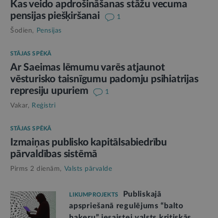
Kas veido apdrošināšanas stāžu vecuma
pensijas piešķiršanai
1
Šodien,
Pensijas
STĀJAS SPĒKĀ
Ar Saeimas lēmumu varēs atjaunot
vēsturisko taisnīgumu padomju psihiatrijas
represiju upuriem
1
Vakar,
Reģistri
STĀJAS SPĒKĀ
Izmaiņas publisko kapitālsabiedrību
pārvaldības sistēmā
Pirms 2 dienām,
Valsts pārvalde
Publiskajā
LIKUMPROJEKTS
apspriešanā regulējums “balto
hakeru” iesaistei valsts kritiskās