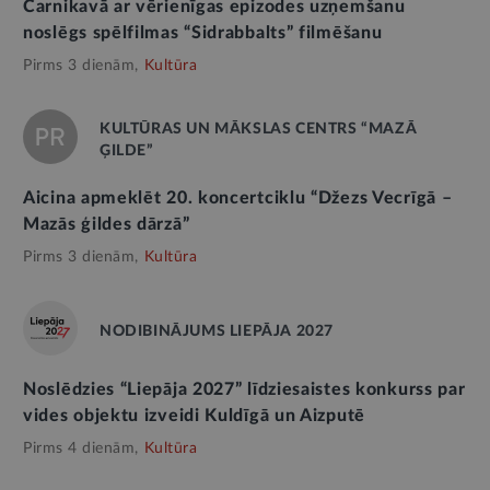
Carnikavā ar vērienīgas epizodes uzņemšanu
noslēgs spēlfilmas “Sidrabbalts” filmēšanu
Pirms 3 dienām,
Kultūra
KULTŪRAS UN MĀKSLAS CENTRS “MAZĀ
ĢILDE”
Aicina apmeklēt 20. koncertciklu “Džezs Vecrīgā –
Mazās ģildes dārzā”
Pirms 3 dienām,
Kultūra
NODIBINĀJUMS LIEPĀJA 2027
Noslēdzies “Liepāja 2027” līdziesaistes konkurss par
vides objektu izveidi Kuldīgā un Aizputē
Pirms 4 dienām,
Kultūra