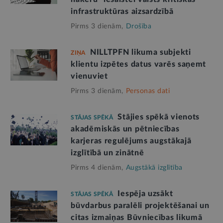
infrastruktūras aizsardzībā
Pirms 3 dienām,
Drošība
NILLTPFN likuma subjekti
ZIŅA
klientu izpētes datus varēs saņemt
vienuviet
Pirms 3 dienām,
Personas dati
Stājies spēkā vienots
STĀJAS SPĒKĀ
akadēmiskās un pētniecības
karjeras regulējums augstākajā
izglītībā un zinātnē
Pirms 4 dienām,
Augstākā izglītība
Iespēja uzsākt
STĀJAS SPĒKĀ
būvdarbus paralēli projektēšanai un
citas izmaiņas Būvniecības likumā