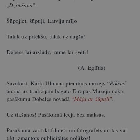
„
Dzimšana
”.
Šūpojiet, šūpuļi, Latviju mīļo
Tālāk uz priekšu, tālāk uz augšu!
Debess lai aizlūdz, zeme lai svētī!
(A. Eglītis)
Savukārt, Kārļa Ulmaņa piemiņas muzejs “
Pikšas
”
aicina uz tradīcijām bagāto Eiropas Muzeju nakts
pasākumu Dobeles novadā
“
Māja ar šūpuli
”
.
Uz tikšanos! Pasākumā ieeja bez maksas.
Pasākumā var tikt filmēts un fotografēts un tas var
tikt izmantots publicitātes nolūkos!