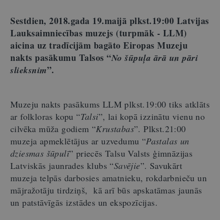
Sestdien, 2018.gada 19.maijā plkst.19:00 Latvijas
Lauksaimniecības muzejs (turpmāk - LLM)
aicina uz tradīcijām bagāto Eiropas Muzeju
nakts pasākumu Talsos “
No šūpuļa ārā un pāri
”.
slieksnim
Muzeju nakts pasākums LLM plkst.19:00 tiks atklāts
ar folkloras kopu “
Talsi
”, lai kopā izzinātu vienu no
cilvēka mūža godiem “
Krustabas
”. Plkst.21:00
muzeja apmeklētājus ar uzvedumu “
Pastalas un
dziesmas šūpulī
” priecēs Talsu Valsts ģimnāzijas
Latviskās jaunrades klubs “
Savējie
”. Savukārt
muzeja telpās darbosies amatnieku, rokdarbnieču un
mājražotāju tirdziņš, kā arī būs apskatāmas jaunās
un patstāvīgās izstādes un ekspozīcijas.