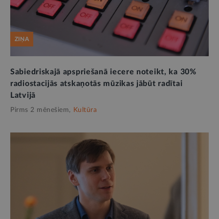
ZIŅA
Sabiedriskajā apspriešanā iecere noteikt, ka 30%
radiostacijās atskaņotās mūzikas jābūt radītai
Latvijā
Pirms 2 mēnešiem,
Kultūra