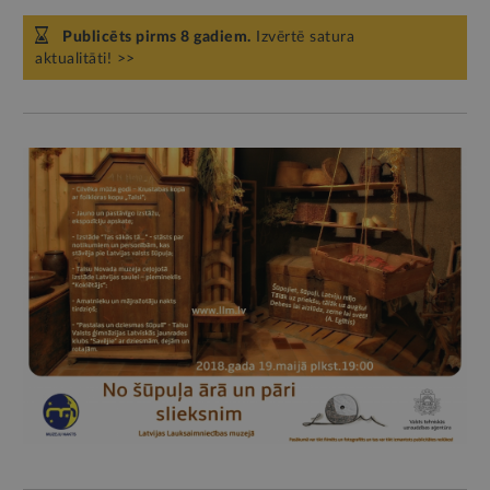
Publicēts pirms 8 gadiem.
Izvērtē satura
aktualitāti! >>