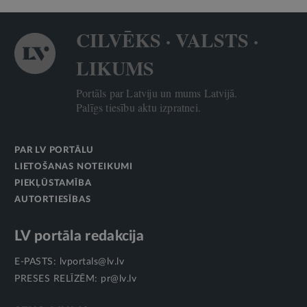
CILVĒKS · VALSTS ·
LIKUMS
Portāls par Latviju un mums Latvijā.
Palīgs tiesību aktu izpratnei.
PAR LV PORTĀLU
LIETOŠANAS NOTEIKUMI
PIEKĻŪSTAMĪBA
AUTORTIESĪBAS
LV portāla redakcija
E-PASTS:
lvportals@lv.lv
PRESES RELĪZĒM:
pr@lv.lv