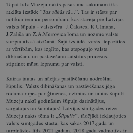
Tāpat līdz Muzeju nakts pasākuma sākumam tiks
atklāta izstāde “
Tas sākās tā…
”. Tas ir stāsts par
notikumiem un personībām, kas stāvēja pie Latvijas
valsts šūpuļa - valstsvīru J.Čakstes, K.Ulmaņa,
J.Zālīša un Z.A.Meirovica loma un nozīme valsts
starptautiskā atzīšanā. Šajā izstādē varēs iepazīties
ar vērtībām, kas izglīto, kas atspoguļo valsts
dibināšanu un pastāvēšanu saistītus procesus,
stiprinot mūsu lepnumu par valsti.
Katras tautas un nācijas pastāvēšanu nodrošina
šūpulis. Valsts dibināšanas un pastāvēšanas jēga
rodama rūpēs par ģimenes, dzimtas un tautas šūpuli.
Muzeju naktī godināsim šūpuļu darinātājus,
sargātājus un šūpotājus! Latvijas simtgades reizē
Muzeju nakts tēma ir „
Šūpulis
”, tādējādi iekļaujoties
valsts simtgades stāstā, kas sākās 2017.gadā un
turpināsies līdz 2021.gadam, 2018.gada vadmotīvs ir