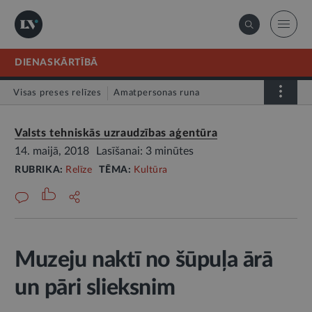
DIENASKĀRTĪBĀ
Visas preses relīzes
Amatpersonas runa
Atklātā vēstule
Relīze
Valsts tehniskās uzraudzības aģentūra
14. maijā, 2018
Lasīšanai: 3 minūtes
RUBRIKA:
Relīze
TĒMA:
Kultūra
Muzeju naktī no šūpuļa ārā
un pāri slieksnim