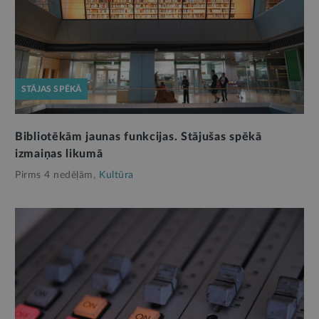
STĀJAS SPĒKĀ
Bibliotēkām jaunas funkcijas. Stājušas spēkā
izmaiņas likumā
Pirms 4 nedēļām,
Kultūra