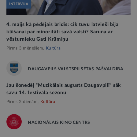
INTERVIJA
4. maijs kā pēdējais brīdis: cik tuvu latvieši bija
kļūšanai par minoritāti savā valstī? Saruna ar
vēsturnieku Gati Krūmiņu
Pirms 3 mēnešiem,
Kultūra
DAUGAVPILS VALSTSPILSĒTAS PAŠVALDĪBA
Jau šonedēļ “Muzikālais augusts Daugavpilī” sāk
savu 14. festivāla sezonu
Pirms 2 dienām,
Kultūra
NACIONĀLAIS KINO CENTRS