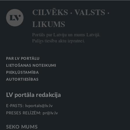
CILVĒKS · VALSTS ·
LIKUMS
Portāls par Latviju un mums Latvijā.
Palīgs tiesību aktu izpratnei.
PAR LV PORTĀLU
LIETOŠANAS NOTEIKUMI
PIEKĻŪSTAMĪBA
AUTORTIESĪBAS
LV portāla redakcija
E-PASTS:
lvportals@lv.lv
PRESES RELĪZĒM:
pr@lv.lv
SEKO MUMS