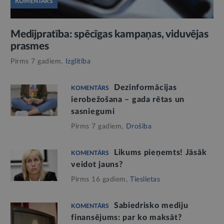
KOMENTĀRS
Medijpratība: spēcīgas kampaņas, viduvējas
prasmes
Pirms 7 gadiem,
Izglītība
Dezinformācijas
KOMENTĀRS
ierobežošana – gada rētas un
sasniegumi
Pirms 7 gadiem,
Drošība
Likums pieņemts! Jāsāk
KOMENTĀRS
veidot jauns?
Pirms 16 gadiem,
Tieslietas
Sabiedrisko mediju
KOMENTĀRS
finansējums: par ko maksāt?