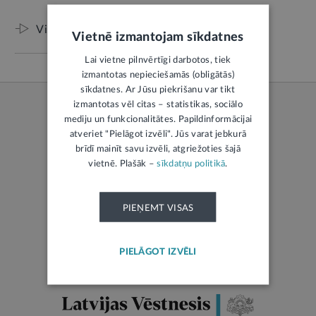
Visi raksti
Vietnē izmantojam sīkdatnes
Lai vietne pilnvērtīgi darbotos, tiek
izmantotas nepieciešamās (obligātās)
sīkdatnes. Ar Jūsu piekrišanu var tikt
izmantotas vēl citas – statistikas, sociālo
mediju un funkcionalitātes. Papildinformācijai
atveriet "Pielāgot izvēli". Jūs varat jebkurā
brīdī mainīt savu izvēli, atgriežoties šajā
LATVIJAS REPUBLIKAS TIESĪBU AKTI
vietnē. Plašāk –
sīkdatņu politikā
.
Jaunākie tiesību akti
PIEŅEMT VISAS
Visvairāk skatītie
Visi likumi
PIELĀGOT IZVĒLI