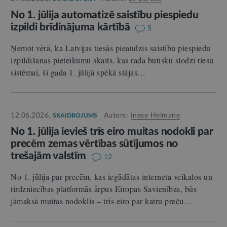
No 1. jūlija automatizē saistību piespiedu
izpildi brīdinājuma kārtībā
5
Ņemot vērā, ka Latvijas tiesās pieaudzis saistību piespiedu
izpildīšanas pieteikumu skaits, kas rada būtisku slodzi tiesu
sistēmai, šī gada 1. jūlijā spēkā stājas…
12.06.2026.
Autors:
Inese Helmane
SKAIDROJUMS
No 1. jūlija ievieš trīs eiro muitas nodokli par
precēm zemas vērtības sūtījumos no
trešajām valstīm
12
No 1. jūlija par precēm, kas iegādātas interneta veikalos un
tirdzniecības platformās ārpus Eiropas Savienības, būs
jāmaksā muitas nodoklis – trīs eiro par katru preču…