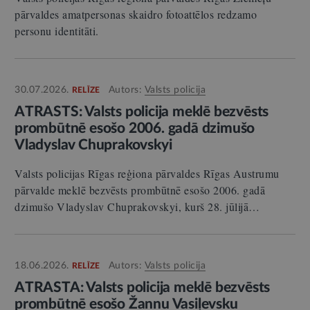
pārvaldes amatpersonas skaidro fotoattēlos redzamo
personu identitāti.
30.07.2026.
Autors:
Valsts policija
RELĪZE
ATRASTS: Valsts policija meklē bezvēsts
prombūtnē esošo 2006. gadā dzimušo
Vladyslav Chuprakovskyi
Valsts policijas Rīgas reģiona pārvaldes Rīgas Austrumu
pārvalde meklē bezvēsts prombūtnē esošo 2006. gadā
dzimušo Vladyslav Chuprakovskyi, kurš 28. jūlijā…
18.06.2026.
Autors:
Valsts policija
RELĪZE
ATRASTA: Valsts policija meklē bezvēsts
prombūtnē esošo Žannu Vasiļevsku