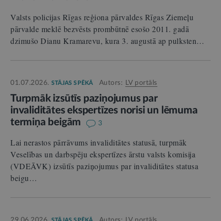
Valsts policijas Rīgas reģiona pārvaldes Rīgas Ziemeļu
pārvalde meklē bezvēsts prombūtnē esošo 2011. gadā
dzimušo Dianu Kramarevu, kura 3. augustā ap pulksten…
01.07.2026.
Autors:
LV portāls
STĀJAS SPĒKĀ
Turpmāk izsūtīs paziņojumus par
invaliditātes ekspertīzes norisi un lēmuma
termiņa beigām
3
Lai nerastos pārrāvums invaliditātes statusā, turpmāk
Veselības un darbspēju ekspertīzes ārstu valsts komisija
(VDEĀVK) izsūtīs paziņojumus par invaliditātes statusa
beigu…
29.06.2026.
Autors:
LV portāls
STĀJAS SPĒKĀ