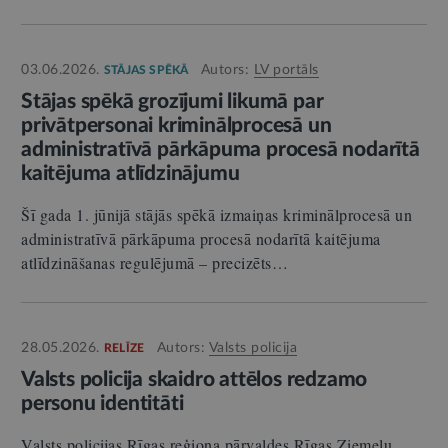
03.06.2026.
Autors:
LV portāls
STĀJAS SPĒKĀ
Stājas spēkā grozījumi likumā par
privātpersonai kriminālprocesā un
administratīvā pārkāpuma procesā nodarītā
kaitējuma atlīdzinājumu
Šī gada 1. jūnijā stājās spēkā izmaiņas kriminālprocesā un
administratīvā pārkāpuma procesā nodarītā kaitējuma
atlīdzināšanas regulējumā – precizēts…
28.05.2026.
Autors:
Valsts policija
RELĪZE
Valsts policija skaidro attēlos redzamo
personu identitāti
Valsts policijas Rīgas reģiona pārvaldes Rīgas Ziemeļu