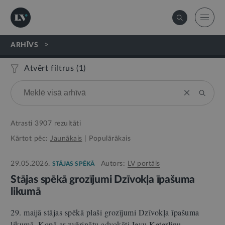
>
ARHĪVS
Atvērt filtrus (
1
)
Atrasti
3907
rezultāti
Kārtot pēc:
Jaunākais
|
Populārākais
29.05.2026.
Autors:
LV portāls
STĀJAS SPĒKĀ
Stājas spēkā grozījumi Dzīvokļa īpašuma
likumā
29. maijā stājas spēkā plaši grozījumi Dzīvokļa īpašuma
likumā. Kopā ar zvērinātu advokāti Ievu Keterliņu