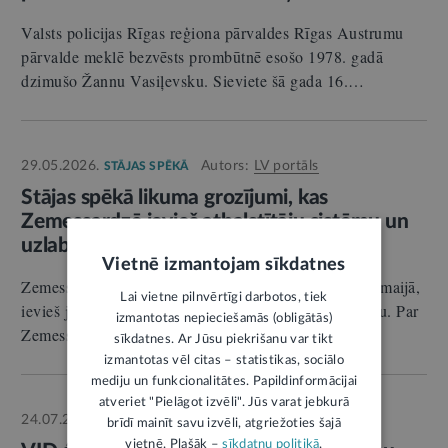
Valsts policijas Rīgas reģiona pārvaldes Rīgas Austrumu
pārvalde meklē bezvēsts prombūtnē esošo 1978. gadā
dzimušo Žannu Vasiļevsku. Sieviete šā gada 16.…
29.05.2026.
Autors:
LV portāls
STĀJAS SPĒKĀ
Stājas spēkā likuma grozījumi, kas
Zemessardzē ievieš atbalstītāju sistēmu un
uzlabo zemessargu sociālās garantijas
Vietnē izmantojam sīkdatnes
Zemessardzes likuma grozījumi, kas stājas spēkā 29. maijā,
Lai vietne pilnvērtīgi darbotos, tiek
ievieš jauninājumu – Zemessardzes atbalstītāja statusu. Par
izmantotas nepieciešamās (obligātās)
Zemessardzes atbalstītājiem varēs kļūt gan…
sīkdatnes. Ar Jūsu piekrišanu var tikt
izmantotas vēl citas – statistikas, sociālo
mediju un funkcionalitātes. Papildinformācijai
atveriet "Pielāgot izvēli". Jūs varat jebkurā
24.07.2026.
Autors:
Inese Helmane
INTERVIJA
brīdī mainīt savu izvēli, atgriežoties šajā
vietnē. Plašāk –
sīkdatņu politikā
.