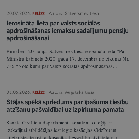
20.07.2026.
Autors:
Satversmes tiesa
RELĪZE
Ierosināta lieta par valsts sociālās
apdrošināšanas iemaksu sadalījumu pensiju
apdrošināšanai
Pirmdien, 20. jūlijā, Satversmes tiesā ierosināta lieta “Par
Ministru kabineta 2020. gada 17. decembra noteikumu Nr.
786 “Noteikumi par valsts sociālās apdrošināšanas…
01.06.2026.
Autors:
Augstākā tiesa
RELĪZE
Stājas spēkā spriedums par īpašuma tiesību
atzīšanu pašvaldībai uz izpirkuma pamata
Senāta Civillietu departamenta senatoru kolēģija ir
izskatījusi atbildētājas iesniegto kasācijas sūdzību un
atteikusies ierosināt kasācijas tiesvedību civillietā par