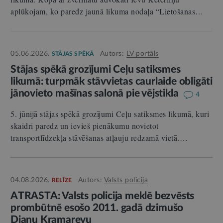
aplūkojam, ko paredz jaunā likuma nodaļa “Lietošanas…
05.06.2026.
Autors:
LV portāls
STĀJAS SPĒKĀ
Stājas spēkā grozījumi Ceļu satiksmes
likumā: turpmāk stāvvietas caurlaide obligāti
jānovieto mašīnas salonā pie vējstikla
4
5. jūnijā stājas spēkā grozījumi Ceļu satiksmes likumā, kuri
skaidri paredz un ievieš pienākumu novietot
transportlīdzekļa stāvēšanas atļauju redzamā vietā.…
04.08.2026.
Autors:
Valsts policija
RELĪZE
ATRASTA: Valsts policija meklē bezvēsts
prombūtnē esošo 2011. gadā dzimušo
Dianu Kramarevu