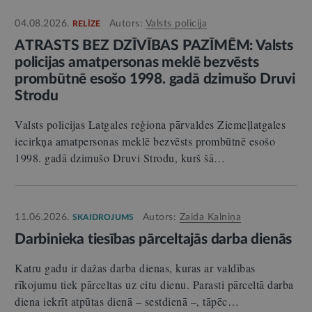
04.08.2026.
Autors:
Valsts policija
RELĪZE
ATRASTS BEZ DZĪVĪBAS PAZĪMĒM: Valsts
policijas amatpersonas meklē bezvēsts
prombūtnē esošo 1998. gadā dzimušo Druvi
Strodu
Valsts policijas Latgales reģiona pārvaldes Ziemeļlatgales
iecirkņa amatpersonas meklē bezvēsts prombūtnē esošo
1998. gadā dzimušo Druvi Strodu, kurš šā…
11.06.2026.
Autors:
Zaida Kalniņa
SKAIDROJUMS
Darbinieka tiesības pārceltajās darba dienās
Katru gadu ir dažas darba dienas, kuras ar valdības
rīkojumu tiek pārceltas uz citu dienu. Parasti pārceltā darba
diena iekrīt atpūtas dienā – sestdienā –, tāpēc…