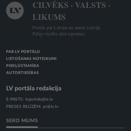
CILVĒKS · VALSTS ·
LIKUMS
Portāls par Latviju un mums Latvijā.
Palīgs tiesību aktu izpratnei.
PAR LV PORTĀLU
LIETOŠANAS NOTEIKUMI
PIEKĻŪSTAMĪBA
AUTORTIESĪBAS
LV portāla redakcija
E-PASTS:
lvportals@lv.lv
PRESES RELĪZĒM:
pr@lv.lv
SEKO MUMS