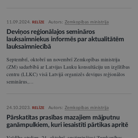
11.09.2024.
Autors:
Zemkopības ministrija
RELĪZE
Deviņos reģionālajos semināros
lauksaimniekus informēs par aktualitātēm
lauksaimniecībā
Septembrī, oktobrī un novembrī Zemkopības ministrija
(ZM) sadarbībā ar Latvijas Lauku konsultāciju un izglītības
centru (LLKC) visā Latvijā organizēs deviņus reģionālos
seminārus,…
24.10.2023.
Autors:
Zemkopības ministrija
RELĪZE
Pārskatītas prasības mazajiem mājputnu
ganāmpulkiem, kuri iesaistīti pārtikas apritē
Valdība otrdien, 24. oktobrī, apstiprinājusi Zemkopības