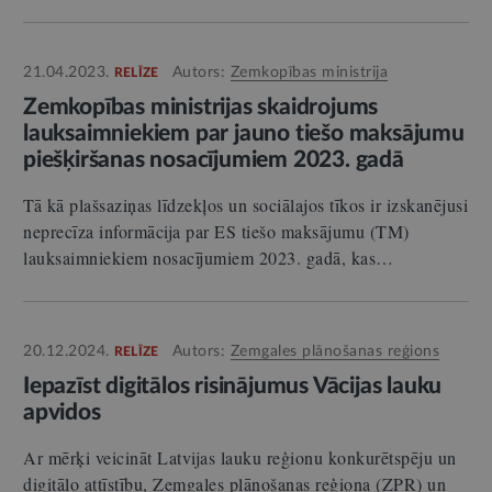
21.04.2023.
Autors:
Zemkopības ministrija
RELĪZE
Zemkopības ministrijas skaidrojums
lauksaimniekiem par jauno tiešo maksājumu
piešķiršanas nosacījumiem 2023. gadā
Tā kā plašsaziņas līdzekļos un sociālajos tīkos ir izskanējusi
neprecīza informācija par ES tiešo maksājumu (TM)
lauksaimniekiem nosacījumiem 2023. gadā, kas…
20.12.2024.
Autors:
Zemgales plānošanas reģions
RELĪZE
Iepazīst digitālos risinājumus Vācijas lauku
apvidos
Ar mērķi veicināt Latvijas lauku reģionu konkurētspēju un
digitālo attīstību, Zemgales plānošanas reģiona (ZPR) un