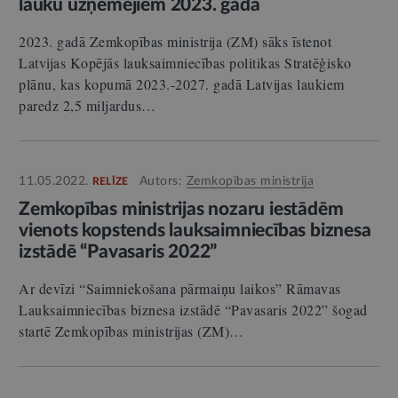
lauku uzņēmējiem 2023. gadā
2023. gadā Zemkopības ministrija (ZM) sāks īstenot
Latvijas Kopējās lauksaimniecības politikas Stratēģisko
plānu, kas kopumā 2023.-2027. gadā Latvijas laukiem
paredz 2,5 miljardus…
11.05.2022.
Autors:
Zemkopības ministrija
RELĪZE
Zemkopības ministrijas nozaru iestādēm
vienots kopstends lauksaimniecības biznesa
izstādē “Pavasaris 2022”
Ar devīzi “Saimniekošana pārmaiņu laikos” Rāmavas
Lauksaimniecības biznesa izstādē “Pavasaris 2022” šogad
startē Zemkopības ministrijas (ZM)…