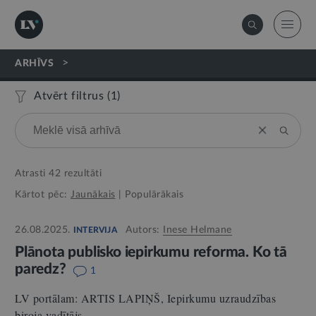
>
ARHĪVS
Atvērt filtrus (
1
)
Atrasti
42
rezultāti
Kārtot pēc:
Jaunākais
|
Populārākais
26.08.2025.
Autors:
Inese Helmane
INTERVIJA
Plānota publisko iepirkumu reforma. Ko tā
paredz?
1
LV portālam: ARTIS LAPIŅŠ, Iepirkumu uzraudzības
biroja vadītājs.