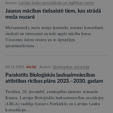
Autors:
Latvijas lauku konsultāciju un izglītības centrs
Jaunas mācības tiešsaistē tiem, kas strādā
meža nozarē
Mežsaimnieki, meža zemju īpašnieki, nozares konsultanti,
studenti un interesenti aicināti apgūt mācību kursa
Virszemes ūdens resursi un to ilgtspējīga
apsaimniekošana…
20.12.2023.
Autors:
Zemkopības ministrija
RELĪZE
Parakstīts Bioloģiskās lauksaimniecības
attīstības rīcības plāns 2023.–2030. gadam
Trešdien, 20. decembrī, zemkopības ministrs Armands
Krauze, Latvijas Bioloģiskās lauksaimniecības ascoiācijas
(LBLA) vadītājs Gustavs Norkārklis un Latvijas Lauku
konsultāciju…