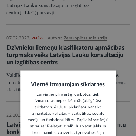
Latvijas Lauku konsultāciju un izglītības
centra (LLKC) pārstāvji…
07.02.2023.
Autors:
Zemkopības ministrija
RELĪZE
Dzīvnieku liemeņu klasifikatoru apmācības
turpmāks veiks Latvijas Lauku konsultāciju
un izglītības centrs
Valdība otrdien, 7. februārī, apstiprinājusi Zemkopības
ministrijas (ZM) ierosinātos grozījumus dzīvnieku liemeņu
Vietnē izmantojam sīkdatnes
klasifikācijas noteikumos, tādējādi atbrīvojot “Pārtikas…
Lai vietne pilnvērtīgi darbotos, tiek
izmantotas nepieciešamās (obligātās)
sīkdatnes. Ar Jūsu piekrišanu var tikt
izmantotas vēl citas – statistikas, sociālo
22.10.2024.
Autors:
Latvijas Dabas fonds
RELĪZE
mediju un funkcionalitātes. Papildinformācijai
Latvijas Dabas fonds izsludina mazo grantu
atveriet "Pielāgot izvēli". Jūs varat jebkurā
konkursu inovatīvu pļavas produktu
brīdī mainīt savu izvēli, atgriežoties šajā