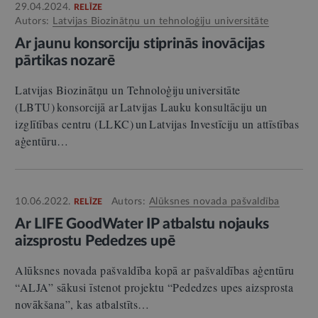
29.04.2024.
RELĪZE
Autors:
Latvijas Biozinātņu un tehnoloģiju universitāte
Ar jaunu konsorciju stiprinās inovācijas
pārtikas nozarē
Latvijas Biozinātņu un Tehnoloģiju universitāte
(LBTU) konsorcijā ar Latvijas Lauku konsultāciju un
izglītības centru (LLKC) un Latvijas Investīciju un attīstības
aģentūru…
10.06.2022.
Autors:
Alūksnes novada pašvaldība
RELĪZE
Ar LIFE GoodWater IP atbalstu nojauks
aizsprostu Pededzes upē
Alūksnes novada pašvaldība kopā ar pašvaldības aģentūru
“ALJA” sākusi īstenot projektu “Pededzes upes aizsprosta
novākšana”, kas atbalstīts…