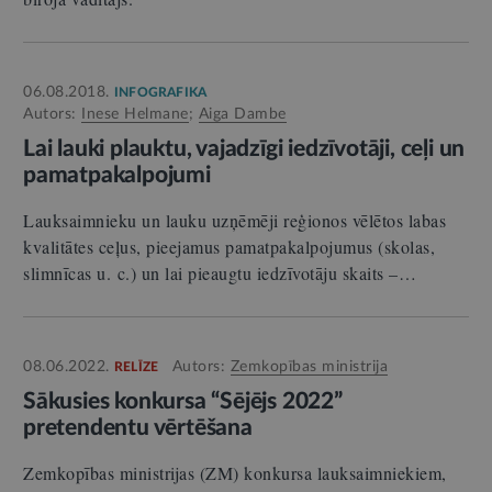
06.08.2018.
INFOGRAFIKA
Autors:
Inese Helmane
;
Aiga Dambe
Lai lauki plauktu, vajadzīgi iedzīvotāji, ceļi un
pamatpakalpojumi
Lauksaimnieku un lauku uzņēmēji reģionos vēlētos labas
kvalitātes ceļus, pieejamus pamatpakalpojumus (skolas,
slimnīcas u. c.) un lai pieaugtu iedzīvotāju skaits –…
08.06.2022.
Autors:
Zemkopības ministrija
RELĪZE
Sākusies konkursa “Sējējs 2022”
pretendentu vērtēšana
Zemkopības ministrijas (ZM) konkursa lauksaimniekiem,