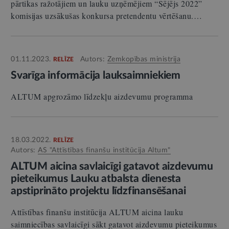
pārtikas ražotājiem un lauku uzņēmējiem “Sējējs 2022”
komisijas uzsākušas konkursa pretendentu vērtēšanu.…
01.11.2023.
Autors:
Zemkopības ministrija
RELĪZE
Svarīga informācija lauksaimniekiem
ALTUM apgrozāmo līdzekļu aizdevumu programma
18.03.2022.
RELĪZE
Autors:
AS "Attīstības finanšu institūcija Altum"
ALTUM aicina savlaicīgi gatavot aizdevumu
pieteikumus Lauku atbalsta dienesta
apstiprināto projektu līdzfinansēšanai
Attīstības finanšu institūcija ALTUM aicina lauku
saimniecības savlaicīgi sākt gatavot aizdevumu pieteikumus