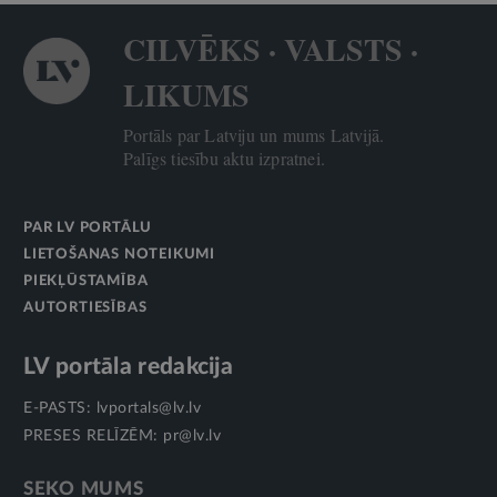
CILVĒKS · VALSTS ·
LIKUMS
Portāls par Latviju un mums Latvijā.
Palīgs tiesību aktu izpratnei.
PAR LV PORTĀLU
LIETOŠANAS NOTEIKUMI
PIEKĻŪSTAMĪBA
AUTORTIESĪBAS
LV portāla redakcija
E-PASTS:
lvportals@lv.lv
PRESES RELĪZĒM:
pr@lv.lv
SEKO MUMS